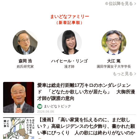
６位以降を見る
まいどなファミリー
（新着記事順）
森岡 浩
ハイヒール・リンゴ
大江 篤
姓氏研究家
漫才師
園田学園女子大学学長
もっと見る
愛車は総走行距離17万キロのホンダレジェン
ド 「どなたか欲しい方が居たら」 大御所漫
才師が譲渡の意向
まいどなトピック
2026.08.06
【漫画】「高い家賃を払えるのに、まだ欲し
い？」高級レジデンスの七夕飾り、書かれた願
い事にびっくり 人の欲には終わりがないのか