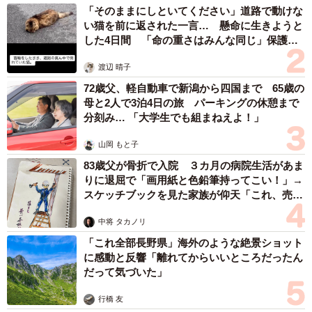
「そのままにしといてください」道路で動けな
舞台上でのやり取りに深みをもたらしているのは、カメラ
い猫を前に返された一言… 懸命に生きようと
の前で徹底的に磨かれた「登場人物のリアリティ」に他な
した4日間 「命の重さはみんな同じ」保護団
らない。さらに長谷川は、シソンヌのコントの根底に流れ
体代表の訴え
渡辺 晴子
る哲学と、異業種の現場に身を置くことの真の意義を紐解
72歳父、軽自動車で新潟から四国まで 65歳の
いていく。
母と2人で3泊4日の旅 パーキングの休憩まで
分刻み… 「大学生でも組まねえよ！」
「昔から2人で笑いをとるポイントは大事にしています
山岡 もと子
が、大切なのはそこに行くまでの過程なんですよね。フリ
83歳父が骨折で入院 ３カ月の病院生活があま
っていうやつ。その芝居が上手ければうまいほど、ウケる
りに退屈で「画用紙と色鉛筆持ってこい！」→
のは分かっている。外でもまれているからこそ、よりいい
スケッチブックを見た家族が仰天「これ、売れ
ものになっているのかなと思っています」
ますよ…」
中将 タカノリ
映画『正直不動産』は5月15日より全国ロードショー
「これ全部長野県」海外のような絶景ショット
に感動と反響「離れてからいいところだったん
だって気づいた」
行橋 友