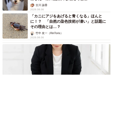
古川 諭香
2026.08.06
「カニにアジをあげると青くなる」ほんと
に！？ 「自然の染色技術が凄い」と話題に
その理由とは…？
竹中 友一（RinToris）
2026.08.06
誰も求めていない職場の「謎マナー」、「過剰な挨拶」や「お
土産配り」を抑えた1位は？ やめられない理由は「周りの目」