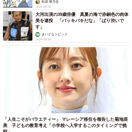
松波 穂乃圭
2026.08.06
大河出演の39歳俳優 真夏の海で赤銅色の肉体
美を連投 「バッキバキだな」「ばり渋いで
す」
まいどなトピック
2026.08.06
「人生こそがバラエティー」 マレーシア移住を報告した菊地亜
美 子どもの教育考え「小学校へ入学するこのタイミングで挑
戦」