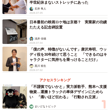
半世紀休まないストレッチにあった
決められた枠のなかで演じることがお笑いに生き
石井 隼人
る
2026.07.05
異なる土俵での奮闘は、決して一時的な寄り道ではない。
日本最初の映画ロケ地は京都？ 実業家の功績
ドラマという厳格な枠組みの中で揉まれる経験は、シソン
たたえる記念碑設置
ヌというコンビの核を揺るぎないものへと昇華させてい
浅井 佳穂
る。
2026.07.04
「僕の声、特徴がないんです」唐沢寿明、ウッ
「うちの相方（じろう）が書くネタって、基本的に分かり
ディ役を30年続けて思うこと 「できるのはキ
ャラクターに気持ちを乗っけることだけ」
やすいボケとツッコミがあるわけではないので。外で演技
黒川 裕生
をやって、良くも悪くも枷があるドラマのなかで役に入り
2026.07.02
込むと、『本当はこれ言ったらウケるけれど、この人は言
アクセスランキング
わないしな』ってことがあるおかげで、コントに行ったと
「不謹慎でないかと」実力派歌手、熊本へ支援
き、『これは言える、これは言えない』ってことが瞬時に
物資…運搬トラックの車体デザインにためら
判断できるようになっています。相方も外で芝居をやって
い 「痛いほど伝わる」「行動され立派」
きて感じていると思いますね」
まいどなトピック