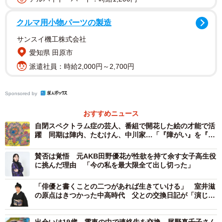
やドラマはチームでやっているので、あまり本筋からは外
れないように意識しています。芸人的には『脚本から下り
クルマ用小物パーツの製造
ない』というか。ちゃんとその世界のなかで成立するよう
サンスイ機工株式会社
に意識しています」
愛知県 田原市
派遣社員：時給2,000円～2,700円
異ジャンルへの挑戦にも気負うことなく、あくまで自然体
で現場を楽しむ。そこには、舞台の上で数多のキャラクタ
Sponsored by
ーを生み出してきた芸人ならではの、軽やかな矜持が漂っ
ていた。
おすすめニュース
自閉スペクトラム症の芸人、番組で開花した絵の才能で活
躍 同期は陣内、たむけん、中川家…「『障がい』を『個
「僕たちは、コンビ共々ドラマや映画に出ることがすごく
性』に！みんなと輝きたい」
好きなんです。コントと演技って一緒なので、ボケとツッ
賛否は覚悟 元AKB田野優花が性欲を持て余す女子高生役
コミがなくても笑いは取れますし、その意味ではドラマも
に挑んだ理由 「今の私を最大限全て出し切った」
一緒です。出ることに抵抗はないので、お声がかかったら
「俳優と書くことの二つがあれば生きていける」 室井滋
うれしくて出させてもらうようにしています。漫才をやっ
の原点はきつかった中高時代 父との交換日記が「演じ
る」ことへの契機に
ていたら違うかもしれませんが、コントをやっているの
で、そこまでくっきりと分けていないです。もちろん境界
出会いは19歳 電車の中で連絡先を交換 尾野真千子さん