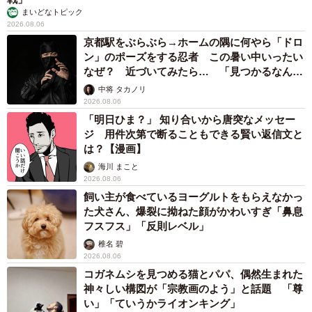
まいどなトピック
2026.08.06
京都駅をぶらぶら→ホームの隅に何やら「ドロ
ン」のポーズをする忍者 この暑い中いったい
なぜ？ 近づいてみたら… 「見つかるなんて
未熟」
中将 タカノリ
2026.08.06
「明日ひま？」 知り合いから唐突なメッセー
ジ 用件次第で断ることもできる賢い返信文と
は？【漫画】
海川 まこと
2026.08.06
飼い主が食べているヨーグルトをもらえなかっ
た犬さん、爆裂に拗ねた顔がかわいすぎ「鼻息
フスフス」「反則レベル」
椎名 碧
2026.08.06
コガネムシを見つめる猫とパパ、偶然生まれた
神々しい構図が「宗教画のよう」と話題 「尊
い」「ていうかライオンキング」