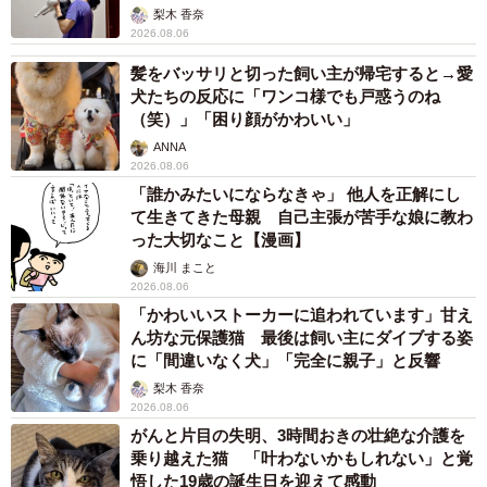
梨木 香奈
2026.08.06
髪をバッサリと切った飼い主が帰宅すると→愛
犬たちの反応に「ワンコ様でも戸惑うのね
（笑）」「困り顔がかわいい」
ANNA
2026.08.06
「誰かみたいにならなきゃ」 他人を正解にし
て生きてきた母親 自己主張が苦手な娘に教わ
った大切なこと【漫画】
海川 まこと
2026.08.06
「かわいいストーカーに追われています」甘え
ん坊な元保護猫 最後は飼い主にダイブする姿
に「間違いなく犬」「完全に親子」と反響
梨木 香奈
2026.08.06
がんと片目の失明、3時間おきの壮絶な介護を
乗り越えた猫 「叶わないかもしれない」と覚
悟した19歳の誕生日を迎えて感動