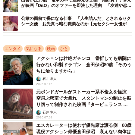
が映画「DitO」のオファーを即決した理由 「友達や恋人
線はありますが、別物とは考えていないです。一応同じ延
を通り越して身内のよう。腐れ縁ね」
長線上にある仕事かなという意識ですね。一つの道路で車
公衆の面前で裸になる仕事 「人生詰んだ」とされるセク
シー女優 お先真っ暗な職業なのか【元セクシー女優が解
線が違う感じ。同じ高速道路を走っています」
説】
エンタメ
気になる
映画
ひと
アクションは壮絶ガチンコ 骨折しても病院に
行かない和製ドラゴン 倉田保昭80歳「そのう
ちに治りますから」
石井 隼人
2026.07.15
元ボンドガールがストーカー系不倫女を怪演
空飛ぶ密室で大暴れ スタントマンの制止を振
り切って制作された映画『タービュランス 絶
空16000フィート』
石井 隼人
2/8
2026.07.08
エスカレーターは使わず優先席は譲る側 80歳
映画『正直不動産』に出演するシソンヌ・長谷川忍（撮影：磯部正和）
現役アクション俳優倉田保昭 衰えない肉体は