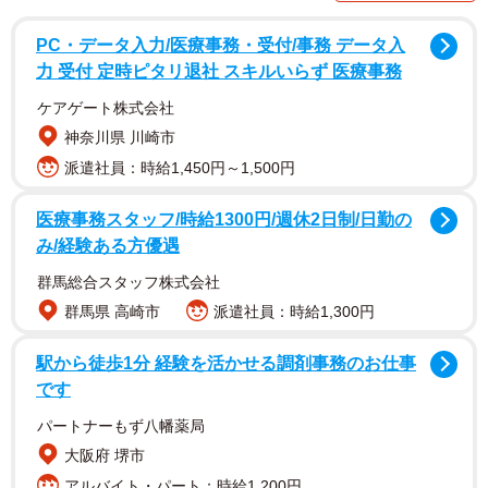
PC・データ入力/医療事務・受付/事務 データ入
力 受付 定時ピタリ退社 スキルいらず 医療事務
「あんまり自分は違うという意識はないですね。コントも
ケアゲート株式会社
演技なので、意外と脚本の意図を汲んでやっているつもり
神奈川県 川崎市
です。『正直不動産』においては、ちょっとおっちょこち
派遣社員：時給1,450円～1,500円
ょいで昔からいるような、偉そうにしているけれど舐めら
医療事務スタッフ/時給1300円/週休2日制/日勤の
れている……みたいな部分を意識して。でも一応、部長と
み/経験ある方優遇
しての威厳を保てるような演技ですかね。脚本からはみ出
群馬総合スタッフ株式会社
さないというのは意識しています」
群馬県 高崎市
派遣社員：時給1,300円
他者と作り上げるフィクションの世界へ足を踏み入れると
駅から徒歩1分 経験を活かせる調剤事務のお仕事
き、胸の内に固く決めているひとつのルールがあるとい
です
う。
パートナーもず八幡薬局
大阪府 堺市
「相方とのコントのときはいくらでもいいのですが、映画
アルバイト・パート：時給1,200円