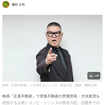
磯部 正和
1/8
映画『正直不動産』に出演するシソンヌ・長谷川忍（撮影：磯部正和）
映画『正直不動産』で登坂不動産の営業部長・大河真澄を
続投するお笑いコンビ・シソンヌの長谷川忍。話題作での