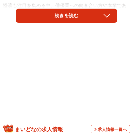
怪演も注目を集める中、俳優業への向き合い方や本業であ
るコントとの相乗効果について聞いた。
続きを読む
コントと演技は「同じ高速道路で車線が違うだ
け」
芸人として培ってきた笑いのメソッドと、カメラの前で求
められる役者の顔。一見相反するようにも思える二つの表
現手法について、長谷川は静かに口を開いた。
まいどなの求人情報
求人情報一覧へ