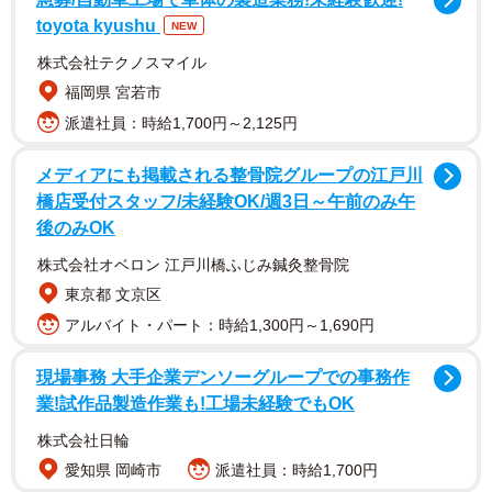
「1人目の客」Tシャツを着たわくいさん／わくいさん（@jamiiiiro0104）
toyota kyushu
NEW
株式会社テクノスマイル
福岡県 宮若市
派遣社員：時給1,700円～2,125円
メディアにも掲載される整骨院グループの江戸川
橋店受付スタッフ/未経験OK/週3日～午前のみ午
後のみOK
株式会社オベロン 江戸川橋ふじみ鍼灸整骨院
東京都 文京区
アルバイト・パート：時給1,300円～1,690円
投稿したのは、「新店オープン1人目の客になる」という趣
現場事務 大手企業デンソーグループでの事務作
味を持つ、わくいさん（@jamiiiiro0104）。実はこの動画を
業!試作品製造作業も!工場未経験でもOK
撮影したのは、わくいさんとは面識のなかった人物でし
株式会社日輪
た。開店後、わくいさんが店内でチキンタツタセットを食
愛知県 岡崎市
派遣社員：時給1,700円
べていると、動画を撮影した人たちが声をかけてきたそ