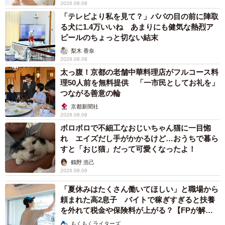
2026.08.08
「テレビより私を見て？」パパの目の前に陣取
る犬に1.4万いいね あまりにも健気な熱烈ア
ピールのちょっと切ない結末
梨木 香奈
2026.08.08
太っ腹！京都の老舗中華料理店がフルコース料
理50人前を無料提供 「一市民としてお礼を」
つながる善意の輪
京都新聞社
2026.08.08
ボロボロで不細工なおじいちゃん猫に一目惚
れ エイズだし手がかかるけど…おうちで暮ら
すと「おじ猫」だって可愛くなったよ！
鶴野 浩己
2026.08.08
「夏休みはたくさん働いてほしい」と職場から
頼まれた高2息子 バイトで稼ぎすぎると扶養
を外れて税金や保険料が上がる？【FPが解
説】
もくもくライターズ