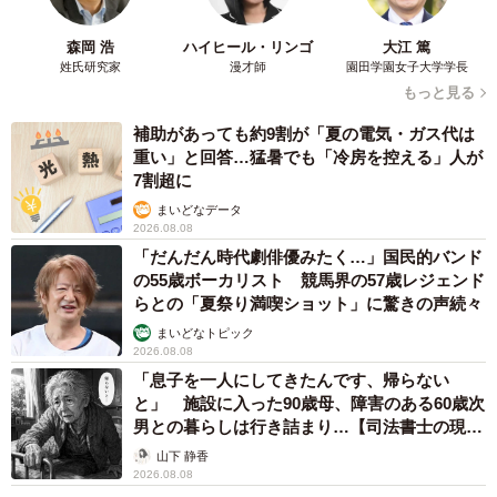
んでおらず、結果的にリニューアル後の「1人目の客」にな
森岡 浩
ハイヒール・リンゴ
大江 篤
りました。
姓氏研究家
漫才師
園田学園女子大学学長
もっと見る
「あの名店の再出発が僕で始まったのかという感慨と、ま
補助があっても約9割が「夏の電気・ガス代は
っさらな新店に最初に入る高揚感が忘れられなかった。以
重い」と回答…猛暑でも「冷房を控える」人が
来、1人目の客になることを趣味にし続けています」
7割超に
まいどなデータ
2026.08.08
「だんだん時代劇俳優みたく…」国民的バンド
の55歳ボーカリスト 競馬界の57歳レジェンド
らとの「夏祭り満喫ショット」に驚きの声続々
まいどなトピック
2026.08.08
「息子を一人にしてきたんです、帰らない
と」 施設に入った90歳母、障害のある60歳次
男との暮らしは行き詰まり…【司法書士の現場
から】
山下 静香
2026.08.08