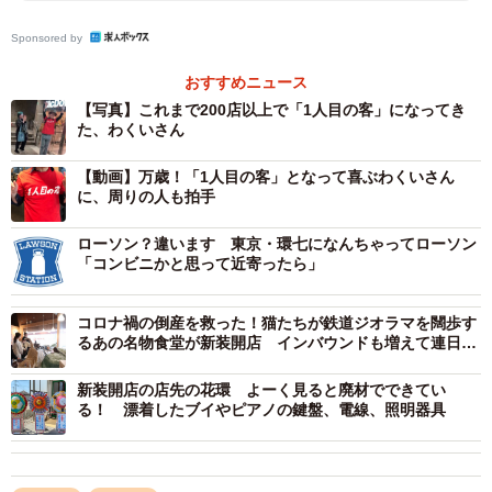
う。趣味について話すうちに意気投合し、後日動画が送ら
Sponsored by
れてきたといいます。
おすすめニュース
【写真】これまで200店以上で「1人目の客」になってき
た、わくいさん
【動画】万歳！「1人目の客」となって喜ぶわくいさん
に、周りの人も拍手
ローソン？違います 東京・環七になんちゃってローソン
「コンビニかと思って近寄ったら」
コロナ禍の倒産を救った！猫たちが鉄道ジオラマを闊歩す
るあの名物食堂が新装開店 インバウンドも増えて連日満
席…客の反応は？初日レポ
新装開店の店先の花環 よーく見ると廃材でできてい
る！ 漂着したブイやピアノの鍵盤、電線、照明器具