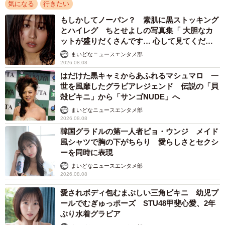
気になる
行きたい
もしかしてノーパン？ 素肌に黒ストッキング
とハイレグ ちとせよしの写真集「 大胆なカ
ットが盛りだくさんです… 心して見てくださ
い」
まいどなニュースエンタメ部
2026.08.08
はだけた黒キャミからあふれるマシュマロ 一
世を風靡したグラビアレジェンド 伝説の「貝
殻ビキニ」から「サンゴNUDE」へ
まいどなニュースエンタメ部
2026.08.08
韓国グラドルの第一人者ピョ・ウンジ メイド
2/5
風シャツで胸の下がちらり 愛らしさとセクシ
ーを同時に表現
無事に1人目の客に／わくいさん（@jamiiiiro0104）
まいどなニュースエンタメ部
2026.08.08
「今回のマクドナルドは、ものすごく面白がってくれるお
愛されボディ包むまぶしい三角ビキニ 幼児プ
店でした。扉が開いた瞬間、後ろに並ぶ人たちが私に拍手
ールでむぎゅっポーズ STU48甲斐心愛、2年
をしたりカメラを向けたりと、一体感がありました。クル
ぶり水着グラビア
ーの皆さんには、すれ違うたび『ありがとうございま