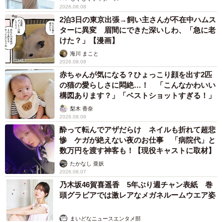
2026.08.08
2泊3日の東京出張→飼い主さんが不在中ハムス
ターに異変 眉間にできた深いしわ、「急に老
けた？」【漫画】
海川 まこと
2026.08.08
赤ちゃんが気になる？ひょっこり顔を出す2匹
の猫の愛らしさに悶絶…！ 「こんなかわいい
構図あります？」「ベストショットすぎる！」
梨木 香奈
2026.08.08
酔って転んでアザだらけ ネイルも折れて超悲
惨 ケガが絶えない夜のお仕事 「病院代」と
数万円を渡す神客も！【現役キャストに取材】
たかなし 亜妖
2026.08.07
乃木坂46賀喜遥香 5年ぶり週チャン表紙 巻
頭グラビアでは激レアなメガネルームウエア姿
まいどなニュースエンタメ部