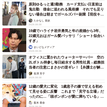
働初日に「最初に乗る」こと、選挙のたびに投票所で「1人
原則ゆるっと週3勤務 カード支払い日直前は
目に投票する」ことも楽しんできたといいます。
鬼出勤 借金に追われる風俗嬢 それでも足り
ない場合は朝までガールズバー副業【現役キャ
ストに取材】
ただし、「無理はしないと決めている」と語る、わくいさ
たかなし 亜妖
2026.08.08
ん。前日に立地や入口を下見し、開店までの待ち時間には
19歳でハライチ岩井勇気と年の差婚から3年、
noteに体験談を書いて過ごすことが多いそうです。
22歳元おはガール髪バッサリ「ショート似合い
すぎ」
「長くこの趣味を楽しみたいので、1時間以上は並ばないと
まいどなメディア
2026.08.08
いうルールにしています」
オフィスに置かれたウォーターサーバー 空の
2Lボトル持参し毎日給水する男性社員→総務担
なぜこれほどまでに、この趣味に魅了されるのか。わくい
当者の注意にまさかの逆ギレ！【弁護士が解
さんは、オープン直後ならではの空気感を挙げます。
説】
長澤 芳子
2026.08.08
「オープンしたばかりのお店って、まだいろいろ"ふわっふ
12歳の愛犬に変化 1歳息子の膝で甘える初め
わ"してるんです。完成させていこうとしているスタッフさ
て見せる姿に反響 これまで「見守る立場」だ
ったのに…「頭ポンポンが愛に満ちている」
んの姿がきれいで、僕が入店することで、このお店の歴史
「尊…」
梨木 香奈
が始まるんだなという感慨もある」
2026.08.08