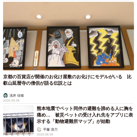
4/5
約250店舗で1人目の客になってきたという／わくいさん
（@jamiiiiro0104）
これまでに達成した店舗数は「おそらく200〜250くら
い」。印象深い体験のひとつが、京都にオープンしたセブ
ンイレブンです。周辺にコンビニが少なく、近所の人たち
も開店を待ちわびていた場所でした。
京都の百貨店が開催のお化け屋敷のお化けにモデルがいる 比
叡山延暦寺の僧侶が語る伝説とは
「後から来た近所の人たちに『1人目の客になろうと思って
浅井 佳穂
たのに…』と言われたんですが、恨み節ではなく、面白が
2026.08.08
ってくれている感じがして。オープン後は、店員さんや近
熊本地震でペット同伴の避難を諦める人に胸を
所の人たちと一緒に記念撮影もしました」
痛め… 被災ペットの受け入れ先をアプリに表
示する「動物避難所マップ」が始動
店舗だけにとどまりません。阪急西院駅のエレベーター稼
平藤 清刀
2026.08.08