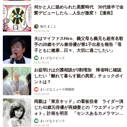
何かと人に舐められた黒髪時代 30代後半で金
さらに、この趣味で一番面白いと感じているのは、意外に
髪デビューしたら…人生が激変！【漫画】
も「制約」の力だといいます。
海川 まこと
2026.08.08
「『1人目の客になる』という縛りがあるおかげで、普段な
夫はマイファスHiro、義父母も義兄も超有名歌
ら絶対行かないお店にも足を運べる。縛りがあれば普通は
手の28歳モデル兼俳優が第1子出産を報告「母
世界が狭まるはずなのに、この趣味では逆に世界が広がる
子ともに健康…日々、大切に過ごしたい」
んです」
まいどなトピック
2026.08.08
お盆明けは介護相談が3割増加 帰省時に確認
◇ ◇
したい「離れて暮らす親の異変」チェックポイ
ントは？
わくいさんお手製の「1人目の客」Tシャツや1人目の客にな
まいどなニュース情報部
2026.08.08
る趣味についてまとめた書籍『1人目の客』を販売している
両親は「東京キッド」の看板役者 ライダー演
ショップ：
暇書房
じた42歳元俳優が再婚妻との「ウエディングフ
ォト」計画を明言 「センスあるカメラマン求
む」
まいどなトピック
2026.08.08