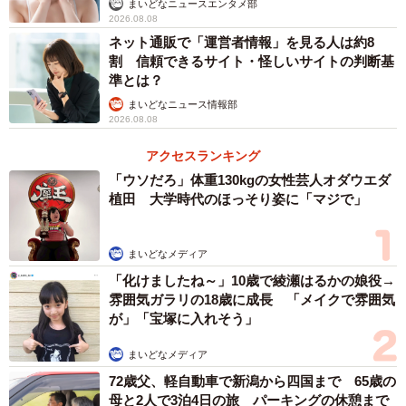
まいどなニュースエンタメ部
す！』とお礼を言いました」
2026.08.08
ネット通販で「運営者情報」を見る人は約8
割 信頼できるサイト・怪しいサイトの判断基
準とは？
まいどなニュース情報部
2026.08.08
アクセスランキング
「ウソだろ」体重130kgの女性芸人オダウエダ
植田 大学時代のほっそり姿に「マジで」
まいどなメディア
「化けましたね～」10歳で綾瀬はるかの娘役→
雰囲気ガラリの18歳に成長 「メイクで雰囲気
が」「宝塚に入れそう」
まいどなメディア
72歳父、軽自動車で新潟から四国まで 65歳の
母と2人で3泊4日の旅 パーキングの休憩まで