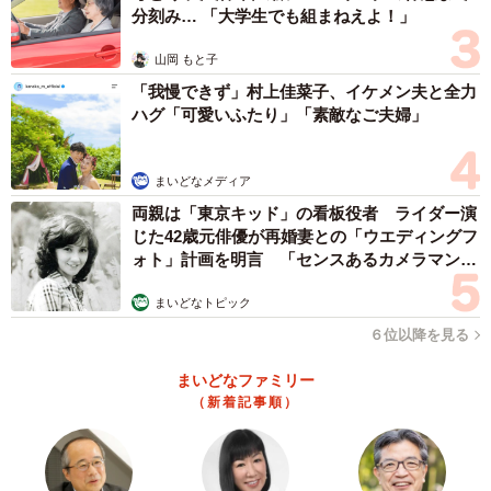
分刻み… 「大学生でも組まねえよ！」
山岡 もと子
「我慢できず」村上佳菜子、イケメン夫と全力
ハグ「可愛いふたり」「素敵なご夫婦」
まいどなメディア
両親は「東京キッド」の看板役者 ライダー演
じた42歳元俳優が再婚妻との「ウエディングフ
ォト」計画を明言 「センスあるカメラマン求
む」
3/5
まいどなトピック
６位以降を見る
笑顔で迎え入れてくれるクルー／わくいさん（@jamiiiiro0104）
まいどなファミリー
この趣味の原点は、コロナ前に訪れた京都の中華料理店
（新着記事順）
「ハマムラ」のリニューアルオープンでした。わくいさん
は当時、ラジオ局で働いていて、オープンの様子を自分の
目で見に行くことに。開店20分ほど前に到着すると誰も並