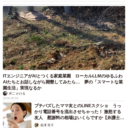
ITエンジニアがAIとつくる家庭菜園 ローカルLLMのゆるふわ
AIたちとお話しながら開墾してみたら… 夢の「スマートな菜
園生活」実現なるか
井二 かける
2026.08.08
プチバズしたママ友とのLINEスクショ うっ
かり電話番号を流出させちゃった！ 激怒する
友人 慰謝料の相場はいくらですか【弁護士が
解説】
長澤 芳子