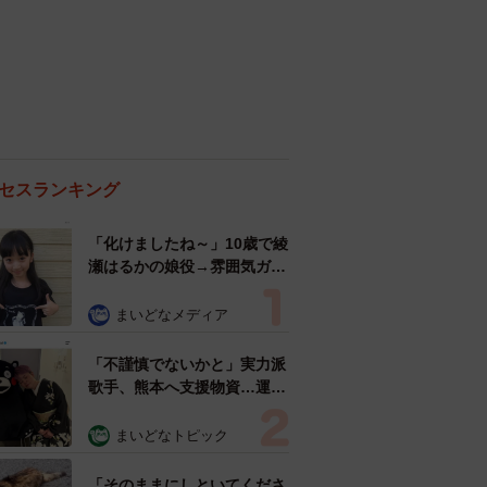
セスランキング
「化けましたね～」10歳で綾
瀬はるかの娘役→雰囲気ガラ
リの18歳に成長 「メイクで
雰囲気が」「宝塚に入れそ
まいどなメディア
う」
「不謹慎でないかと」実力派
歌手、熊本へ支援物資…運搬
トラックの車体デザインにた
めらい 「痛いほど伝わる」
まいどなトピック
「行動され立派」
「そのままにしといてくださ