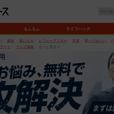
もふもふ
ライフハック
い
家族
気になる
ビフォーアフター
災害
買ってみたい
アート
ウェブ漫画
もっと見る