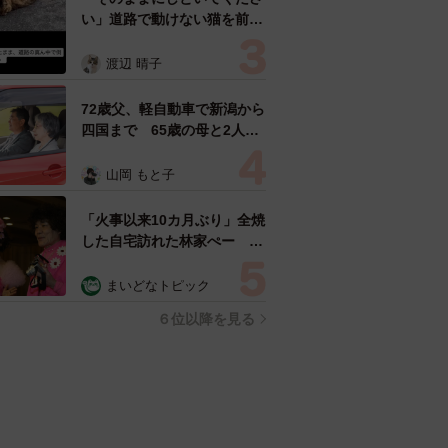
い」道路で動けない猫を前に
返された一言… 懸命に生き
ようとした4日間 「命の重
渡辺 晴子
さはみんな同じ」保護団体代
表の訴え
72歳父、軽自動車で新潟から
四国まで 65歳の母と2人で
3泊4日の旅 パーキングの休
憩まで分刻み… 「大学生で
山岡 もと子
も組まねえよ！」
「火事以来10カ月ぶり」全焼
した自宅訪れた林家ぺー 内
装も壁も取り払われスケルト
ン状態の部屋に呆然
まいどなトピック
６位以降を見る