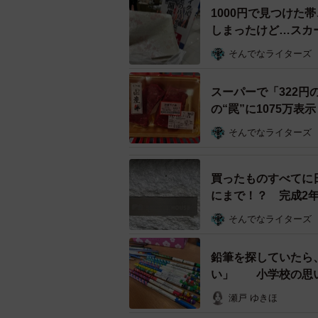
んだのだとか。価格は1万3000円
1000円で見つけ
たといいます。
しまったけど…スカ
そんでなライターズ
スーパーで「322
の“罠”に1075万
そんでなライターズ
買ったものすべてに
にまで！？ 完成2
そんでなライターズ
鉛筆を探していたら
い」 小学校の思い
流行らせた」
瀬戸 ゆきほ