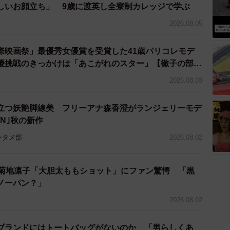
2/5
しいお顔立ち」 9歳に渡英し全寮制カレッジで学ぶ
も良く保管状態も良好／山かなさん（@yamanakakana）提供
2026.08.05
り、そこに書かれたマークはレシートのものと一致して
際映画祭」最優秀女優賞を受賞した41歳パリコレモデ
メント欄で寄せられた情報を手がかりに調べてみたとこ
優挑戦のきっかけは「あこがれのスター」【徹子の部
も続いているらしいことが分かったといいます。現在は
2026.08.03
連品の販売や修理を中心とする事務所として運営されて
どでよく行っていた街のお店だったことも分かり、親近
立つ妖艶脚線美 フリーアナ森香澄がランジェリーモデ
HN｣秋の新作
ンタメ部
2026.08.02
優菊地凛子「大胆太ももショット」にファン驚愕 「黒
ノーパン？」
2026.08.02
ブランドにはトートバッグがないのか 「男らしくあ