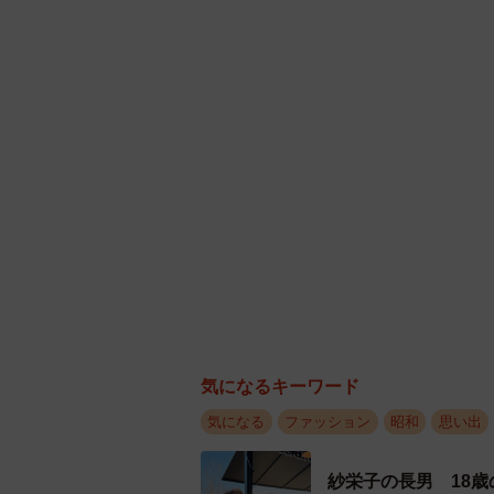
気になるキーワード
気になる
ファッション
昭和
思い出
紗栄子の長男 18