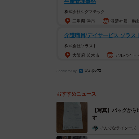
生産管理事務
（@yamanakakana）。山か
株式会社シグマテック
い！」というものでした。デザインが
三重県 津市
派遣社員：時給
安っぽい合皮ではなく、昔の良質な
じたそうです。
介護職員/デイサービス ソラス
株式会社ソラスト
レシートは、購入後すぐに見つかり
大阪府 茨木市
アルバイト・
も、長い年月が経っているにもかか
ち主が買ったまま入れっぱなしにし
Sponsored by
出てきたレシートに印字されていた日
昭和59（1984）年生まれという
おすすめニュース
時間を経てもきれいなまま残り、巡
り混じったと振り返ります。
【写真】バッグから
す
レシートには今とは違う独特の書体
そんでなライターズ
もいました。バッグの後に靴も買い