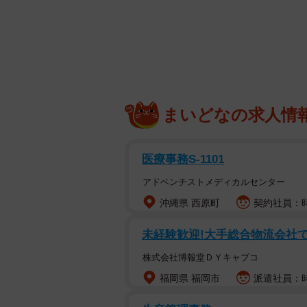
まいどなの求人情
医療事務S-1101
アドベンチストメディカルセンター
沖縄県 西原町
契約社員：時給
未経験歓迎!大手総合物流会社で
500円のレトロバッグに入ってい
株式会社博報堂ＤＹキャプコ
（
福岡県 福岡市
派遣社員：時
投稿したのは、趣味のハンドメイド