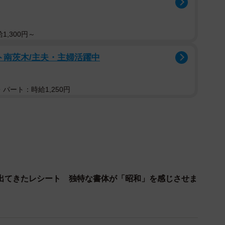
なさんがバッグを見つけた時の第一印象は、「レトロでかわい
好みだったうえ、状態も良く、価格は500円。さらに
1,300円～
本革らしい雰囲気もあり、総合的に見て「買い」だと感
ト南茨木/主夫・主婦活躍中
ました。眠っていた場所はバッグの内ポケット。しか
パート：時給1,250円
わらず、紙の状態も良好でした。山かなさんは、前の持
ていたのかもしれないと想像したといいます。
付は、なんと昭和62（1987）年。山かなさん自身が
こともあり、「同世代だ！」と親しみを覚えたそう。長い
り巡って自分の手元に届いたことに、驚きと嬉しさが入
出てきたレシート 独特な書体が「昭和」を感じさせま
で印字されており、手書きで「白くつ」と書き足されて
足したのかもしれない――そんな前の持ち主の姿が浮か