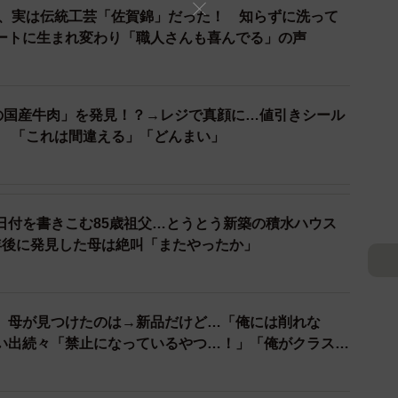
。当時としても大切に選ばれた品だったことが伝わってき
た帯、実は伝統工芸「佐賀錦」だった！ 知らずに洗って
ートに生まれ変わり「職人さんも喜んでる」の声
円の国産牛肉」を発見！？→レジで真顔に…値引きシール
表示 「これは間違える」「どんまい」
日付を書きこむ85歳祖父…とうとう新築の積水ハウス
年後に発見した母は絶叫「またやったか」
、母が見つけたのは→新品だけど…「俺には削れな
出続々「禁止になっているやつ…！」「俺がクラスで