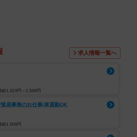
報
求人情報一覧へ
1,023円～1,500円
1/5
貿易事務のお仕事/車通勤OK
たのは…昭和62年のレシート 「同世代だ！」／山かなさん
@yamanakakana）提供
給1,500円
品やヴィンテージ品について発信している、山かなさん