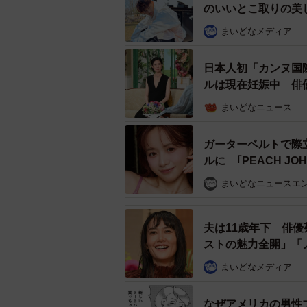
のいいとこ取りの美
古着屋で見つけた500円の白いバッグ。質
まいどなメディア
バッグの内側にはシールが残ってお
日本人初「カンヌ国
いました。その後、Threadsのコ
ルは現在妊娠中 俳
ろ、どうやらその店は当時から現在
屋】
まいどなニュース
一般向けの店舗販売を終え、学校関
いるそう。子どもの頃から買い物な
ガーターベルトで際
感がいっそう強まったと話します。
ルに ｢PEACH JO
まいどなニュースエ
夫は11歳年下 俳
ストの魅力全開」「
まいどなメディア
なぜアメリカの男性