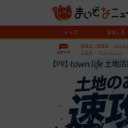
ニ
トップ
おもしろ
ュ
ー
保護犬・保護猫
かんさ
ス
一
くるま
ファッション
覧