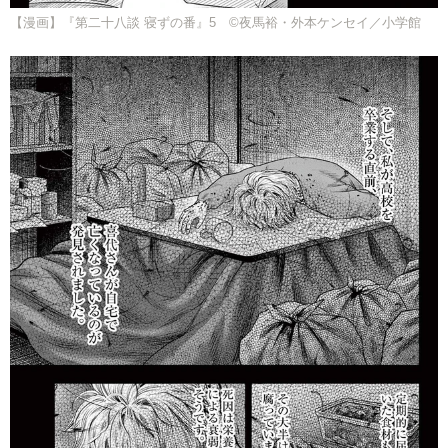
【漫画】『第二十八談 寝ずの番』5 ©夜馬裕・外本ケンセイ／小学館