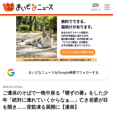
まいどなニュースをGoogle検索でフォローする
2026.05.07(Thu)
ご遺体のそばで一晩中座る『寝ずの番』をした少
年「絶対に連れていくからなぁ…」亡き老婆が目
を開き……背筋凍る展開に【漫画】