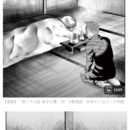
15/25
【漫画】『第二十八談 寝ずの番』10 ©夜馬裕・外本ケンセイ／小学館