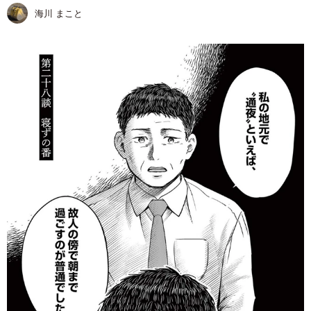
海川 まこと