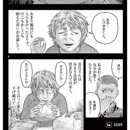
10/25