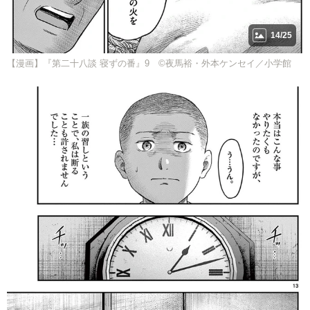
14/25
【漫画】『第二十八談 寝ずの番』9 ©夜馬裕・外本ケンセイ／小学館