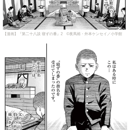
7/25
【漫画】『第二十八談 寝ずの番』2 ©夜馬裕・外本ケンセイ／小学館