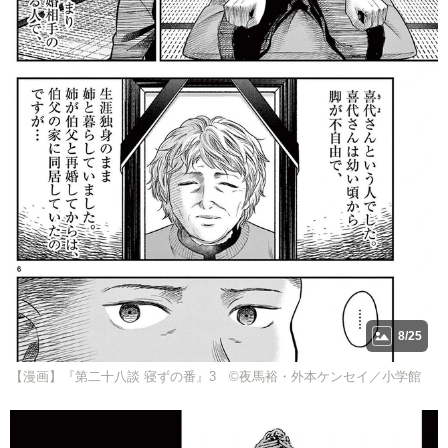
8/25
【漫画】『第二十八談 寝ずの番』3 ©夜馬裕・外本ケンセイ／小学館