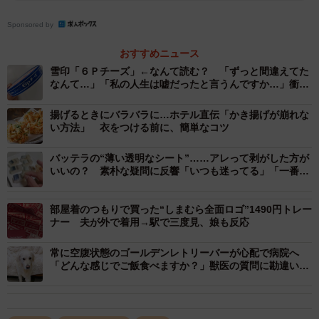
えますが、お店にとって対応が難しい場合もあるのでしょ
Sponsored by
うか？
おすすめニュース
お客さんからすると、お皿を一枚増やすだけですが、お店
雪印「６Ｐチーズ」←なんて読む？ 「ずっと間違えてた
なんて…」「私の人生は嘘だったと言うんですか…」衝撃
から見るとそう単純ではありません。器が増えれば洗い物
広がる
も盛り付けも増え、忙しい時間帯だと一人分のイレギュラ
揚げるときにバラバラに…ホテル直伝「かき揚げが崩れな
い方法」 衣をつける前に、簡単なコツ
ー対応で厨房全体の流れが乱れてしまいます。
バッテラの“薄い透明なシート”……アレって剥がした方が
また、味の面でいうと、お店では、あらかじめ天ぷらを乗
いいの？ 素朴な疑問に反響「いつも迷ってる」「一番美
味しいところ」
せた状態でそばつゆの味の濃さやうまみを設計して提供し
ている場合があります。天ぷらに含まれる油分がそばつゆ
部屋着のつもりで買った“しまむら全面ロゴ”1490円トレー
ナー 夫が外で着用→駅で三度見、娘も反応
に移行してコクや深みを出してくれるためです。
常に空腹状態のゴールデンレトリーバーが心配で病院へ
こだわったお店ではそのうま味をあらかじめ計算している
「どんな感じでご飯食べますか？」獣医の質問に勘違いで
珍回答→診察室爆笑
場合があり、別々に提供した場合味が濃く感じてしまうた
め避けている可能性もあります。