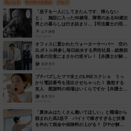
気になる
世の中の仕組み
グルメ
ーでは、お店にお願いするとき、どんな伝え方をすると通
「息子を一人にしてきたんです、帰らない
りやすいのでしょうか？
と」 施設に入った90歳母、障害のある60歳次
男との暮らしは行き詰まり…【司法書士の現場
から】
コツは、目的と引き際をセットで伝えることです。たとえ
山下 静香
2026.08.08
ば「サクサクで食べたいので、もし可能なら天ぷらを別皿
オフィスに置かれたウォーターサーバー 空の
にできますか。難しければそのままで大丈夫です」。この
2Lボトル持参し毎日給水する男性社員→総務担
当者の注意にまさかの逆ギレ！【弁護士が解
一言があるだけで、お店側は食感の好みとして別盛りをお
説】
長澤 芳子
願いしていると判断できます。
2026.08.08
プチバズしたママ友とのLINEスクショ うっ
逆に、目的が曖昧なまま「別盛りにして」とだけ伝える
かり電話番号を流出させちゃった！ 激怒する
と、お店側はアレルギーなど安全面の責任まで考えてしま
友人 慰謝料の相場はいくらですか【弁護士が
解説】
い、慎重にならざるをえません。お店ごとに方針も流儀も
長澤 芳子
2026.08.08
ありますから、断られたら素直に引き下がるという距離
「夏休みはたくさん働いてほしい」と職場から
感、そして天ぷらのうまみがそばつゆに移った濃厚なそば
頼まれた高2息子 バイトで稼ぎすぎると扶養
つゆを楽しむという姿勢が、お互いに気持ちよく食事する
を外れて税金や保険料が上がる？【FPが解
ためのコツだと思いますよ。
説】