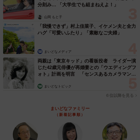
なります。つゆに浸さなくても具材からの水分や湿気でサ
分刻み… 「大学生でも組まねえよ！」
クサク感はなくなっていくので、サクサクで食べたいなら
山岡 もと子
出てきた瞬間に食べるのが鉄則かもしれません。
「我慢できず」村上佳菜子、イケメン夫と全力
ハグ「可愛いふたり」「素敵なご夫婦」
ー天ぷらを別盛りにすれば本当にサクサクが長持ちするの
でしょうか？
まいどなメディア
効果はあります。つゆに直接浸らなければ、一気に水分を
両親は「東京キッド」の看板役者 ライダー演
じた42歳元俳優が再婚妻との「ウエディングフ
吸ってしまうことは避けられるためです。ただし、別盛り
ォト」計画を明言 「センスあるカメラマン求
はサクサクのまま止めるのではなく、長引かせるものだと
む」
考えてください。海老やかぼちゃといった具材の内側から
まいどなトピック
は、別皿にのっている間も水分が出ています。衣の種類や
６位以降を見る
揚げ方にもよりますが、別皿でも食感は少しずつ落ちてい
まいどなファミリー
くんです。
（新着記事順）
◆田沢まさみ（たさわ・まさみ） 調理師
某鉄人系和食店で11年修行し技術と現場力を習得。食品開