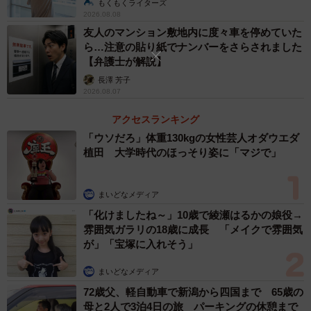
もくもくライターズ
2026.08.08
ーそもそもサクサクの天ぷらがしなびるのはどうしてでし
友人のマンション敷地内に度々車を停めていた
ら…注意の貼り紙でナンバーをさらされました
ょうか？
【弁護士が解説】
長澤 芳子
しなびる原因は、水分です。油で揚げた直後の衣は、中の
2026.08.07
水分が一気に飛んで細やかな気泡がびっしり並んだ状態で
アクセスランキング
す。このからっと乾いた状態がサクサクを生み出していま
「ウソだろ」体重130kgの女性芸人オダウエダ
す。ところが時間が経つと、具材の中から衣へじわじわ水
植田 大学時代のほっそり姿に「マジで」
分が移ったり、空気中の湿気を吸ったりして、湿った状態
になります。これがしなびる原因です。乾いているほどサ
まいどなメディア
クサクで、濡れるほどしんなりします。
「化けましたね～」10歳で綾瀬はるかの娘役→
雰囲気ガラリの18歳に成長 「メイクで雰囲気
ーつゆに浸かってから、どのくらいでサクサク感はなくな
が」「宝塚に入れそう」
るのでしょうか？
まいどなメディア
72歳父、軽自動車で新潟から四国まで 65歳の
衣が液体に触れると数秒から十数秒で、サクサク感はなく
母と2人で3泊4日の旅 パーキングの休憩まで