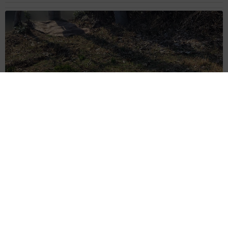
ITエンジニアがAIとつくる家庭菜園 ローカルLLMのゆるふわ
AIたちとお話しながら開墾してみたら… 夢の「スマートな菜
園生活」実現なるか
井二 かける
2026.08.08
「テレビより私を見て？」パパの目の前に陣取
る犬に1.4万いいね あまりにも健気な熱烈ア
ピールのちょっと切ない結末
梨木 香奈