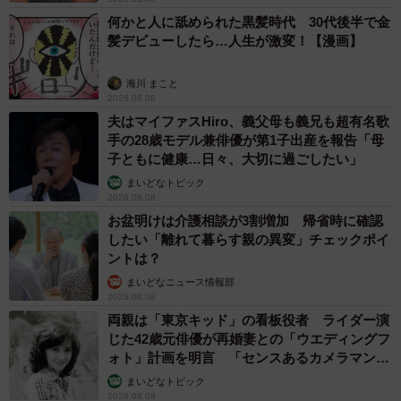
何かと人に舐められた黒髪時代 30代後半で金
髪デビューしたら…人生が激変！【漫画】
海川 まこと
2026.08.08
夫はマイファスHiro、義父母も義兄も超有名歌
手の28歳モデル兼俳優が第1子出産を報告「母
子ともに健康…日々、大切に過ごしたい」
まいどなトピック
2026.08.08
お盆明けは介護相談が3割増加 帰省時に確認
したい「離れて暮らす親の異変」チェックポイ
ントは？
まいどなニュース情報部
2026.08.08
両親は「東京キッド」の看板役者 ライダー演
じた42歳元俳優が再婚妻との「ウエディングフ
ォト」計画を明言 「センスあるカメラマン求
む」
まいどなトピック
2026.08.08