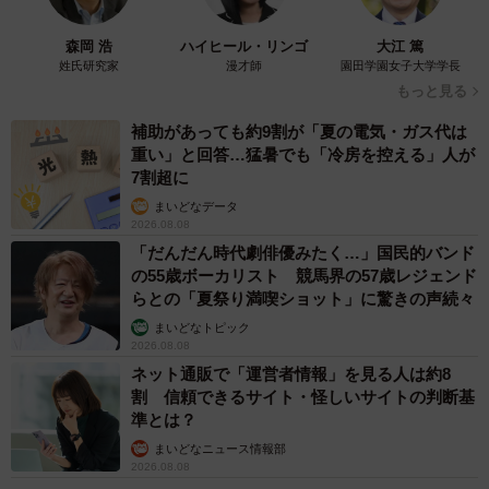
発に従事し多角的な視点を持つ。筋トレを愛する日本料理
森岡 浩
ハイヒール・リンゴ
大江 篤
調理師。
姓氏研究家
漫才師
園田学園女子大学学長
▽note
もっと見る
https://note.com/tazawamasami03
補助があっても約9割が「夏の電気・ガス代は
重い」と回答…猛暑でも「冷房を控える」人が
7割超に
まいどなデータ
2026.08.08
「だんだん時代劇俳優みたく…」国民的バンド
の55歳ボーカリスト 競馬界の57歳レジェンド
らとの「夏祭り満喫ショット」に驚きの声続々
まいどなトピック
2026.08.08
ネット通販で「運営者情報」を見る人は約8
割 信頼できるサイト・怪しいサイトの判断基
準とは？
まいどなニュース情報部
2026.08.08