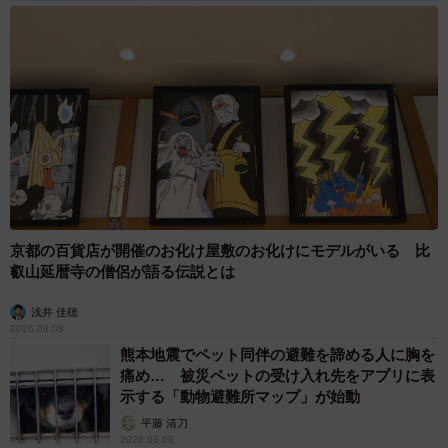
京都の百貨店が開催のお化け屋敷のお化けにモデルがいる 比
叡山延暦寺の僧侶が語る伝説とは
浅井 佳穂
2026.08.08
熊本地震でペット同伴の避難を諦める人に胸を
痛め… 被災ペットの受け入れ先をアプリに表
示する「動物避難所マップ」が始動
平藤 清刀
2026.08.08