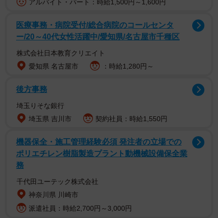
アルバイト・パート：時給1,500円～1,600円
医療事務・病院受付/総合病院のコールセンタ
ー/20～40代女性活躍中/愛知県/名古屋市千種区
株式会社日本教育クリエイト
愛知県 名古屋市
：時給1,280円～
しかしそばと単品のえび天を注文すると、その分値段が高
後方事務
くなってしまいます。また、衣がサクサクのうちに天ぷら
を食べたいと別盛りを頼む人は少なくないとAさんは考えて
埼玉りそな銀行
いました。そのため「盛り付ける場所を変えてもらうだけ
埼玉県 吉川市
契約社員：時給1,550円
なのに、なんで？」と不満を抱きます。
機器保全・施工管理経験必須 発注者の立場での
ポリエチレン樹脂製造プラント動機械設備保全業
ではなぜ天ぷら別盛りを嫌がる店があるのでしょうか。和
務
食調理師の田沢まさみさんに話を聞きました。
千代田ユーテック株式会社
サクサクで食べたいお客さんとお店側のこだわり
神奈川県 川崎市
派遣社員：時給2,700円～3,000円
ーAさんの場合、盛り付ける場所を変えるだけのお願いに思