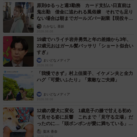
原則ゆるっと週3勤務 カード支払い日直前は
鬼出勤 借金に追われる風俗嬢 それでも足り
ない場合は朝までガールズバー副業【現役キャ
ストに取材】
たかなし 亜妖
2026.08.08
19歳でハライチ岩井勇気と年の差婚から3年、
22歳元おはガール髪バッサリ「ショート似合い
すぎ」
まいどなメディア
2026.08.08
「我慢できず」村上佳菜子、イケメン夫と全力
ハグ「可愛いふたり」「素敵なご夫婦」
まいどなメディア
2026.08.08
12歳の愛犬に変化 1歳息子の膝で甘える初め
て見せる姿に反響 これまで「見守る立場」だ
ったのに…「頭ポンポンが愛に満ちている」
「尊…」
梨木 香奈
2026.08.08