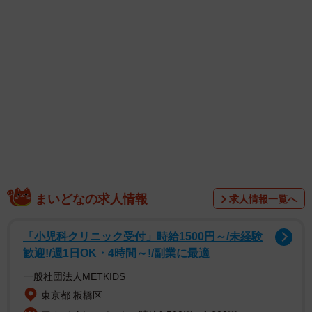
1/1
天ぷらは別盛りじゃないと衣がしなびる！ ※画像はイメージです
まいどなの求人情報
（polygon/photoAC）
求人情報一覧へ
「小児科クリニック受付」時給1500円～/未経験
歓迎!/週1日OK・4時間～!/副業に最適
一般社団法人METKIDS
東京都 板橋区