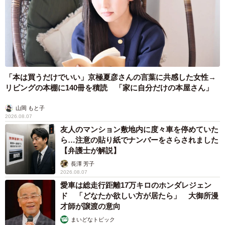
「本は買うだけでいい」京極夏彦さんの言葉に共感した女性→
リビングの本棚に140冊を積読 「家に自分だけの本屋さん」
山岡 もと子
2026.08.07
友人のマンション敷地内に度々車を停めていた
ら…注意の貼り紙でナンバーをさらされました
【弁護士が解説】
長澤 芳子
2026.08.07
愛車は総走行距離17万キロのホンダレジェン
ド 「どなたか欲しい方が居たら」 大御所漫
才師が譲渡の意向
まいどなトピック