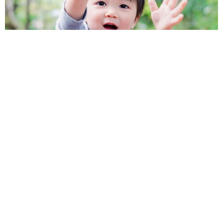
1歳息子が腕を亜脱臼 「奥さん、専業主婦なのに」と夫の後輩
から一言 母は泣きながら対応し必死だった 何年もたった今
もたまに思い出し…
山岡 もと子
2026.08.06
子どもの学校外の学習時間が11年で2割減少
「家庭学習0分層」が約半数に達する深刻な実
態と広がる学習格差
まいどなニュース情報部
2026.08.06
「事故物件」という言葉のイメージにとらわれ
ていませんか？ 不動産業者が語る「物件の可
能性」を閉ざさないために必要なこと