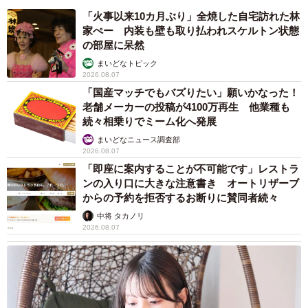
「火事以来10カ月ぶり」全焼した自宅訪れた林
家ぺー 内装も壁も取り払われスケルトン状態
の部屋に呆然
まいどなトピック
2026.08.07
「国産マッチでもバズりたい」願いかなった！
老舗メーカーの投稿が4100万再生 他業種も
続々相乗りでミーム化へ発展
まいどなニュース調査部
2026.08.07
「即座に案内することが不可能です」レストラ
ンの入り口に大きな注意書き オートリザーブ
からの予約を拒否するお断りに賛同者続々
中将 タカノリ
2026.08.07