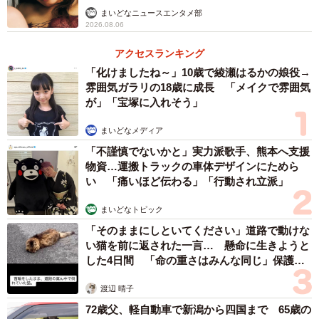
まいどなニュースエンタメ部
2026.08.06
アクセスランキング
「化けましたね～」10歳で綾瀬はるかの娘役→
雰囲気ガラリの18歳に成長 「メイクで雰囲気
が」「宝塚に入れそう」
まいどなメディア
「不謹慎でないかと」実力派歌手、熊本へ支援
物資…運搬トラックの車体デザインにためら
い 「痛いほど伝わる」「行動され立派」
まいどなトピック
「そのままにしといてください」道路で動けな
い猫を前に返された一言… 懸命に生きようと
した4日間 「命の重さはみんな同じ」保護団
体代表の訴え
渡辺 晴子
72歳父、軽自動車で新潟から四国まで 65歳の