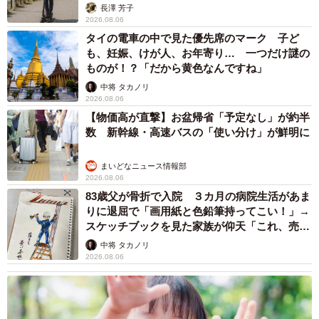
説】
長澤 芳子
2026.08.06
タイの電車の中で見た優先席のマーク 子ど
も、妊娠、けが人、お年寄り… 一つだけ謎の
ものが！？「だから黄色なんですね」
中将 タカノリ
2026.08.06
【物価高が直撃】お盆帰省「予定なし」が約半
数 新幹線・高速バスの「使い分け」が鮮明に
まいどなニュース情報部
2026.08.06
83歳父が骨折で入院 ３カ月の病院生活があま
りに退屈で「画用紙と色鉛筆持ってこい！」→
スケッチブックを見た家族が仰天「これ、売れ
ますよ…」
中将 タカノリ
2026.08.06