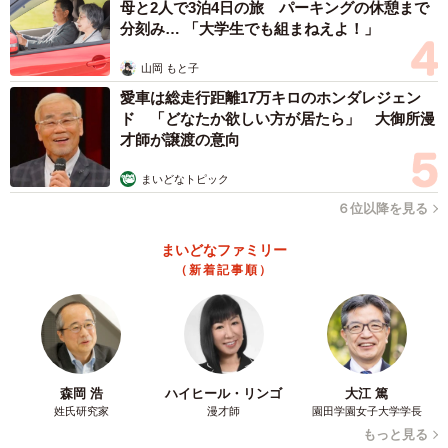
母と2人で3泊4日の旅 パーキングの休憩まで
分刻み… 「大学生でも組まねえよ！」
山岡 もと子
愛車は総走行距離17万キロのホンダレジェン
ド 「どなたか欲しい方が居たら」 大御所漫
才師が譲渡の意向
まいどなトピック
６位以降を見る
まいどなファミリー
（新着記事順）
森岡 浩
ハイヒール・リンゴ
大江 篤
姓氏研究家
漫才師
園田学園女子大学学長
もっと見る