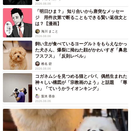
2026.08.06
「明日ひま？」 知り合いから唐突なメッセー
ジ 用件次第で断ることもできる賢い返信文と
は？【漫画】
海川 まこと
2026.08.06
飼い主が食べているヨーグルトをもらえなかっ
た犬さん、爆裂に拗ねた顔がかわいすぎ「鼻息
フスフス」「反則レベル」
椎名 碧
2026.08.06
コガネムシを見つめる猫とパパ、偶然生まれた
神々しい構図が「宗教画のよう」と話題 「尊
い」「ていうかライオンキング」
梨木 香奈
2026.08.06