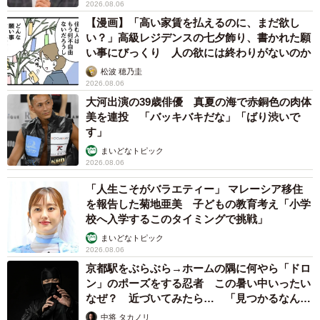
2026.08.06
【漫画】「高い家賃を払えるのに、まだ欲し
い？」高級レジデンスの七夕飾り、書かれた願
い事にびっくり 人の欲には終わりがないのか
松波 穂乃圭
2026.08.06
大河出演の39歳俳優 真夏の海で赤銅色の肉体
美を連投 「バッキバキだな」「ばり渋いで
す」
まいどなトピック
2026.08.06
「人生こそがバラエティー」 マレーシア移住
を報告した菊地亜美 子どもの教育考え「小学
校へ入学するこのタイミングで挑戦」
まいどなトピック
2026.08.06
京都駅をぶらぶら→ホームの隅に何やら「ドロ
ン」のポーズをする忍者 この暑い中いったい
なぜ？ 近づいてみたら… 「見つかるなんて
未熟」
中将 タカノリ