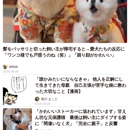
髪をバッサリと切った飼い主が帰宅すると→愛犬たちの反応に
「ワンコ様でも戸惑うのね（笑）」「困り顔がかわいい」
ANNA
2026.08.06
「誰かみたいにならなきゃ」 他人を正解にし
て生きてきた母親 自己主張が苦手な娘に教わ
った大切なこと【漫画】
海川 まこと
2026.08.06
「かわいいストーカーに追われています」甘え
ん坊な元保護猫 最後は飼い主にダイブする姿
に「間違いなく犬」「完全に親子」と反響