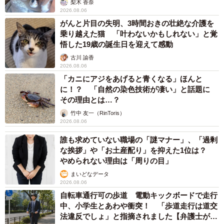
梨木 香奈
2026.08.06
がんと片目の失明、3時間おきの壮絶な介護を
乗り越えた猫 「叶わないかもしれない」と覚
悟した19歳の誕生日を迎えて感動
古川 諭香
2026.08.06
「カニにアジをあげると青くなる」ほんと
に！？ 「自然の染色技術が凄い」と話題に
その理由とは…？
竹中 友一（RinToris）
2026.08.06
誰も求めていない職場の「謎マナー」、「過剰
な挨拶」や「お土産配り」を抑えた1位は？
やめられない理由は「周りの目」
まいどなデータ
2026.08.06
自転車通行可の歩道 電動キックボードで走行
中、小学生とあわや衝突！ 「歩道走行は道交
法違反でしょ」と指摘されました【弁護士が解