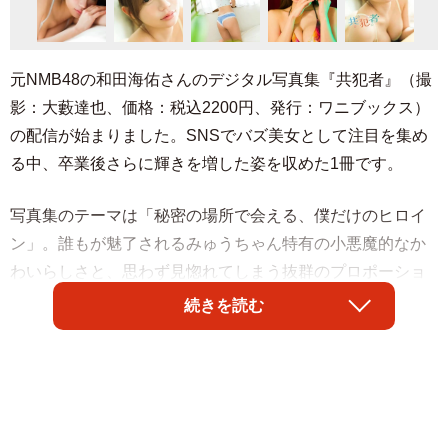
元NMB48の和田海佑さんのデジタル写真集『共犯者』（撮
影：大藪達也、価格：税込2200円、発行：ワニブックス）
の配信が始まりました。SNSでバズ美女として注目を集め
る中、卒業後さらに輝きを増した姿を収めた1冊です。
写真集のテーマは「秘密の場所で会える、僕だけのヒロイ
ン」。誰もが魅了されるみゅうちゃん特有の小悪魔的なか
わいらしさと、思わず見惚れてしまう抜群のプロポーショ
ン＆色気。そのドキドキするような二面性を余すところな
続きを読む
く収めました。彼女と秘密の時間を共有したら、これであ
なたも共犯者。みゅうちゃんの魅力が詰まった珠玉の1冊を
堪能してください。
和田さんは5月2日には、東京ドームでプロボクシング