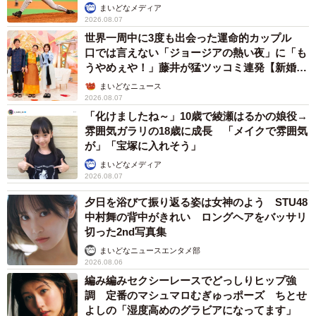
か」
まいどなメディア
2026.08.07
世界一周中に3度も出会った運命的カップル
口では言えない「ジョージアの熱い夜」に「も
うやめぇや！」藤井が猛ツッコミ連発【新婚さ
ん】
まいどなニュース
2026.08.07
「化けましたね～」10歳で綾瀬はるかの娘役→
雰囲気ガラリの18歳に成長 「メイクで雰囲気
が」「宝塚に入れそう」
まいどなメディア
2026.08.07
夕日を浴びて振り返る姿は女神のよう STU48
中村舞の背中がきれい ロングヘアをバッサリ
切った2nd写真集
まいどなニュースエンタメ部
2026.08.06
編み編みセクシーレースでどっしりヒップ強
調 定番のマシュマロむぎゅっポーズ ちとせ
よしの「湿度高めのグラビアになってます」