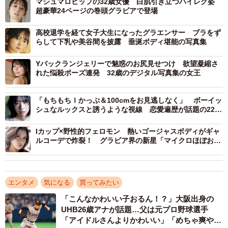
マシュマロヒップの32歳女優 白肌引き立つハイレグ姿
超豪華24ページの巻頭グラビアで登場
高校退学を経て女子大生になったグラエンサー ブラをず
らして下乳や美谷間を披露 垂涎ボディ堪能の写真集
Yバックランジェリーで魅惑のお尻見せつけ 欲望凝縮さ
れた悩殺ポーズ連発 32歳のデジタル写真集の女王
「もちもちＩかっぷ＆100cmをお見逃しなく」 ボーイッ
シュなルックスと誘うような視線 恋愛遍歴が話題の22歳
が王道ランジェリー姿
Iカップ×野性的フェロモン 熱いゴージャスボディがギャ
ルコーデで炸裂！ グラビア界の新星「マイクロほぼお初
かも」
エンタメ
気になる
買ってみたい
「こんなかわいい子おるん！？」大阪出身の
UHB26歳アナが話題…父は元プロ野球選手
「アイドルさんよりかわいい」「めちゃ爽や