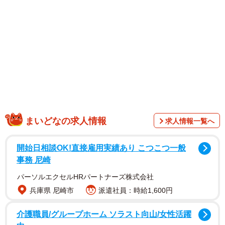
「THE DAY」のラウンドガールを担当。“世紀の一戦”で大
役を務め、注目を集めました。
【和田海佑さんプロフィル】
1997年3月29日生まれ、兵庫県出身。愛称は“みゅう”。約５
年間のアイドル活動を経て、2025年11月にNMB48を卒業。
その後フリー期間を経て、2026年2月にプラチナムプロダ
クションへ所属。抜群のスタイルと、愛嬌満点で飾らない
面白さが魅力。SNSでの発信も度々バズらせる「バズ美
まいどなの求人情報
求人情報一覧へ
女」。可愛さとセクシーさを武器に、今後はバラエティや
モデルなどマルチな活躍が期待される。
開始日相談OK!直接雇用実績あり こつこつ一般
事務 尼崎
パーソルエクセルHRパートナーズ株式会社
兵庫県 尼崎市
派遣社員：時給1,600円
介護職員/グループホーム ソラスト向山/女性活躍