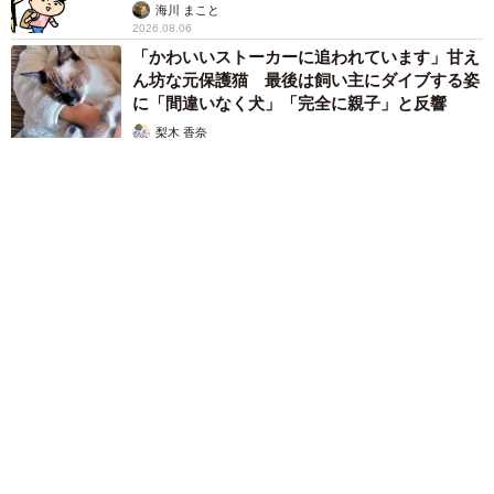
海川 まこと
2026.08.06
「かわいいストーカーに追われています」甘え
ん坊な元保護猫 最後は飼い主にダイブする姿
に「間違いなく犬」「完全に親子」と反響
梨木 香奈
2026.08.06
がんと片目の失明、3時間おきの壮絶な介護を乗り越えた猫
「叶わないかもしれない」と覚悟した19歳の誕生日を迎えて感