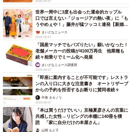
2026.08.07
世界一周中に3度も出会った運命的カップル
口では言えない「ジョージアの熱い夜」に「も
うやめぇや！」藤井が猛ツッコミ連発【新婚さ
ん】
まいどなニュース
2026.08.07
「国産マッチでもバズりたい」願いかなった！
老舗メーカーの投稿が4100万再生 他業種も
続々相乗りでミーム化へ発展
まいどなニュース調査部
2026.08.07
「即座に案内することが不可能です」レストラ
ンの入り口に大きな注意書き オートリザーブ
からの予約を拒否するお断りに賛同者続々
中将 タカノリ
2026.08.07
「本は買うだけでいい」京極夏彦さんの言葉に
共感した女性→リビングの本棚に140冊を積
読 「家に自分だけの本屋さん」
山岡 もと子