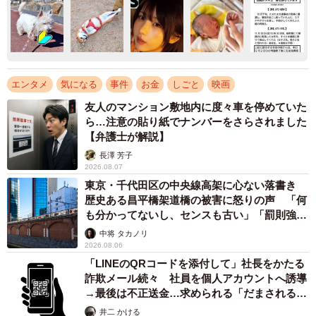
エンタメ
気になる
事件
お金
しごと
映画
友人のマンション敷地内に度々車を停めていた
ら…注意の貼り紙でナンバーをさらされました
【弁護士が解説】
長澤 芳子
2026.08.07
東京・千代田区の中央線高架に心ない落書き
歴史ある昌平橋架道橋の被害に怒りの声 「何
も分かってないし、センスも古い」「罰則強化
して」
中将 タカノリ
2026.08.06
「LINEのQRコードを添付して」社長をかたる
詐欺メール続々 社員を個人アカウントへ誘導
→最後は不正送金…求められる「だまされる前
提」の対策
井二 かける