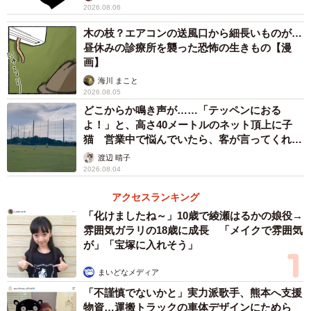
2026.08.06
木の枝？エアコンの送風口から細長いものが…
昼休みの診療所を襲った恐怖の生きもの【漫
画】
海川 まこと
2026.08.05
どこからか鳴き声が……「テッペンにおる
よ！」と、高さ40メートルのネット頂上に子
猫 営業中で悩んでいたら、客が言ってくれた
のは？
渡辺 晴子
2026.08.04
アクセスランキング
「化けましたね～」10歳で綾瀬はるかの娘役→
雰囲気ガラリの18歳に成長 「メイクで雰囲気
が」「宝塚に入れそう」
まいどなメディア
「不謹慎でないかと」実力派歌手、熊本へ支援
物資…運搬トラックの車体デザインにためら