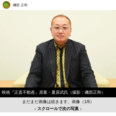
磯部 正和
映画『正直不動産』原案・夏原武氏（撮影：磯部正和）
まだまだ画像は続きます。画像（1/6）
↓ スクロールで次の写真 ↓