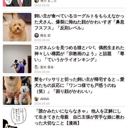
海川 まこと
2026.08.06
飼い主が食べているヨーグルトをもらえなかっ
た犬さん、爆裂に拗ねた顔がかわいすぎ「鼻息
フスフス」「反則レベル」
椎名 碧
2026.08.06
コガネムシを見つめる猫とパパ、偶然生まれた
神々しい構図が「宗教画のよう」と話題 「尊
い」「ていうかライオンキング」
梨木 香奈
2026.08.06
髪をバッサリと切った飼い主が帰宅すると→愛
犬たちの反応に「ワンコ様でも戸惑うのね
（笑）」「困り顔がかわいい」
ANNA
2026.08.06
「誰かみたいにならなきゃ」 他人を正解にし
て生きてきた母親 自己主張が苦手な娘に教わ
った大切なこと【漫画】