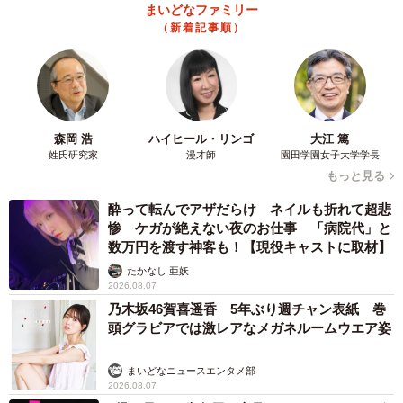
まいどなファミリー
（新着記事順）
森岡 浩
ハイヒール・リンゴ
大江 篤
姓氏研究家
漫才師
園田学園女子大学学長
もっと見る
酔って転んでアザだらけ ネイルも折れて超悲
惨 ケガが絶えない夜のお仕事 「病院代」と
数万円を渡す神客も！【現役キャストに取材】
たかなし 亜妖
2026.08.07
乃木坂46賀喜遥香 5年ぶり週チャン表紙 巻
頭グラビアでは激レアなメガネルームウエア姿
まいどなニュースエンタメ部
2026.08.07