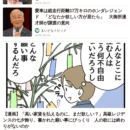
2026.08.07
愛車は総走行距離17万キロのホンダレジェン
ド 「どなたか欲しい方が居たら」 大御所漫
才師が譲渡の意向
まいどなトピック
2026.08.06
【漫画】「高い家賃を払えるのに、まだ欲しい？」高級レジデ
ンスの七夕飾り、書かれた願い事にびっくり 人の欲には終わ
りがないのか