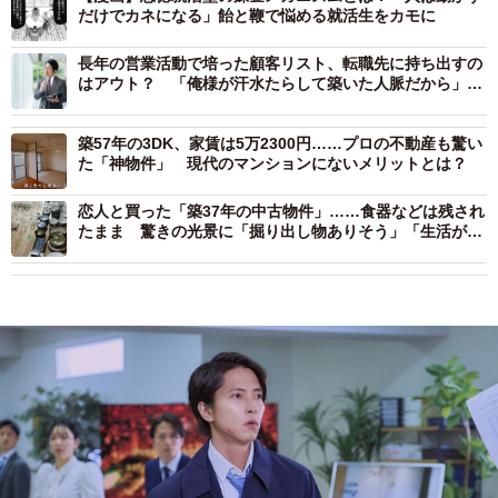
だけでカネになる」飴と鞭で悩める就活生をカモに
長年の営業活動で培った顧客リスト、転職先に持ち出すの
はアウト？ 「俺様が汗水たらして築いた人脈だから」の
言い分は法廷で通用するのか【弁護士が解説】
築57年の3DK、家賃は5万2300円……プロの不動産も驚い
た「神物件」 現代のマンションにないメリットとは？
恋人と買った「築37年の中古物件」……食器などは残され
たまま 驚きの光景に「掘り出し物ありそう」「生活が思
い浮かぶ」