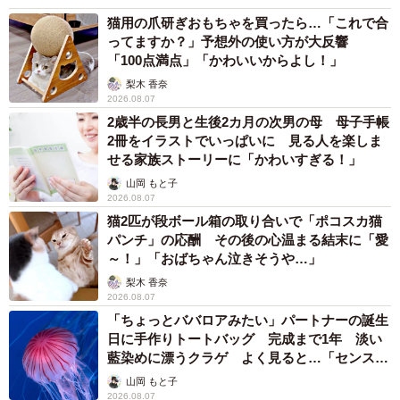
猫用の爪研ぎおもちゃを買ったら…「これで合
ってますか？」予想外の使い方が大反響
「100点満点」「かわいいからよし！」
梨木 香奈
2026.08.07
2歳半の長男と生後2カ月の次男の母 母子手帳
2冊をイラストでいっぱいに 見る人を楽しま
せる家族ストーリーに「かわいすぎる！」
山岡 もと子
2026.08.07
猫2匹が段ボール箱の取り合いで「ポコスカ猫
パンチ」の応酬 その後の心温まる結末に「愛
～！」「おばちゃん泣きそうや…」
梨木 香奈
2026.08.07
「ちょっとババロアみたい」パートナーの誕生
日に手作りトートバッグ 完成まで1年 淡い
藍染めに漂うクラゲ よく見ると…「センスす
ごい」
山岡 もと子
2026.08.07