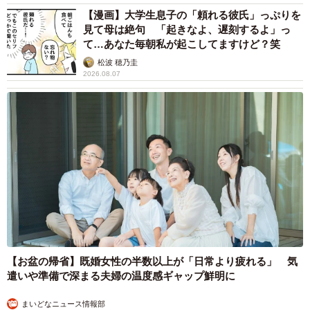
【漫画】大学生息子の「頼れる彼氏」っぷりを
見て母は絶句 「起きなよ、遅刻するよ」っ
て…あなた毎朝私が起こしてますけど？笑
松波 穂乃圭
2026.08.07
【お盆の帰省】既婚女性の半数以上が「日常より疲れる」 気
遣いや準備で深まる夫婦の温度感ギャップ鮮明に
まいどなニュース情報部