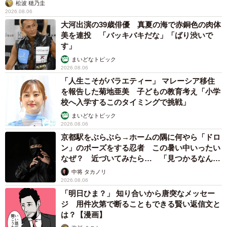
松波 穂乃圭
2026.08.06
大河出演の39歳俳優 真夏の海で赤銅色の肉体
美を連投 「バッキバキだな」「ばり渋いで
す」
まいどなトピック
2026.08.06
「人生こそがバラエティー」 マレーシア移住
を報告した菊地亜美 子どもの教育考え「小学
校へ入学するこのタイミングで挑戦」
まいどなトピック
2026.08.06
京都駅をぶらぶら→ホームの隅に何やら「ドロ
ン」のポーズをする忍者 この暑い中いったい
なぜ？ 近づいてみたら… 「見つかるなんて
未熟」
中将 タカノリ
2026.08.06
「明日ひま？」 知り合いから唐突なメッセー
ジ 用件次第で断ることもできる賢い返信文と
は？【漫画】