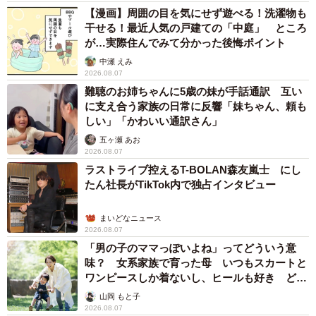
【漫画】周囲の目を気にせず遊べる！洗濯物も
干せる！最近人気の戸建ての「中庭」 ところ
が…実際住んでみて分かった後悔ポイント
中瀬 えみ
2026.08.07
難聴のお姉ちゃんに5歳の妹が手話通訳 互い
に支え合う家族の日常に反響「妹ちゃん、頼も
しい」「かわいい通訳さん」
五ヶ瀬 あお
2026.08.07
ラストライブ控えるT-BOLAN森友嵐士 にし
たん社長がTikTok内で独占インタビュー
まいどなニュース
2026.08.07
「男の子のママっぽいよね」ってどういう意
味？ 女系家族で育った母 いつもスカートと
ワンピースしか着ないし、ヒールも好き どの
へんが…
山岡 もと子
2026.08.07