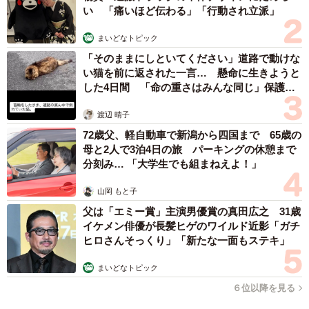
い 「痛いほど伝わる」「行動され立派」
まいどなトピック
「そのままにしといてください」道路で動けな
い猫を前に返された一言… 懸命に生きようと
した4日間 「命の重さはみんな同じ」保護団
体代表の訴え
渡辺 晴子
72歳父、軽自動車で新潟から四国まで 65歳の
母と2人で3泊4日の旅 パーキングの休憩まで
分刻み… 「大学生でも組まねえよ！」
山岡 もと子
父は「エミー賞」主演男優賞の真田広之 31歳
イケメン俳優が長髪ヒゲのワイルド近影「ガチ
ヒロさんそっくり」「新たな一面もステキ」
まいどなトピック
６位以降を見る