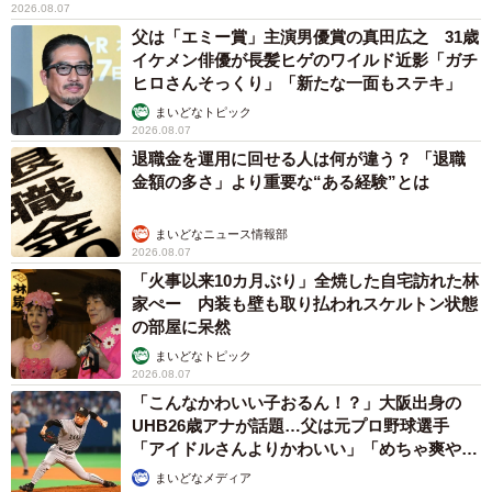
2026.08.07
父は「エミー賞」主演男優賞の真田広之 31歳
イケメン俳優が長髪ヒゲのワイルド近影「ガチ
ヒロさんそっくり」「新たな一面もステキ」
まいどなトピック
2026.08.07
退職金を運用に回せる人は何が違う？ 「退職
金額の多さ」より重要な“ある経験”とは
まいどなニュース情報部
2026.08.07
「火事以来10カ月ぶり」全焼した自宅訪れた林
家ぺー 内装も壁も取り払われスケルトン状態
の部屋に呆然
まいどなトピック
2026.08.07
「こんなかわいい子おるん！？」大阪出身の
UHB26歳アナが話題…父は元プロ野球選手
「アイドルさんよりかわいい」「めちゃ爽や
か」
まいどなメディア