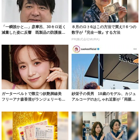
「一瞬誰かと…」彦摩呂、30キロ近く
８月のロト6はこの方法で買え!!６つの
減量した姿に反響 既製品の防護服が
数字が『完全一致』する方法
着られると...
PR(株式会社MURA)
ガーターベルトで際立つ妖艶脚線美
紗栄子の長男 18歳のモデル、カジュ
フリーアナ森香澄がランジェリーモデ
アルコーデのおしゃれ近影が「両親の
ルに ｢PE...
いいとこ取...