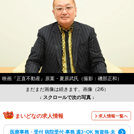
映画『正直不動産』原案・夏原武氏（撮影：磯部正和）
まだまだ画像は続きます。画像（2/6）
↓ スクロールで次の写真 ↓
まいどなの求人情報
求人情報一覧へ
医療事務・受付 病院受付·事務 週3~OK 無資格·未