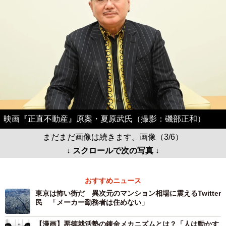
映画『正直不動産』原案・夏原武氏（撮影：磯部正和）
まだまだ画像は続きます。画像（3/6）
↓ スクロールで次の写真 ↓
おすすめニュース
東京は怖い街だ 異次元のマンション相場に震えるTwitter
民 「メーカー勤務者は住めない」
【漫画】悪徳就活塾の錬金メカニズムとは？「人は動かす