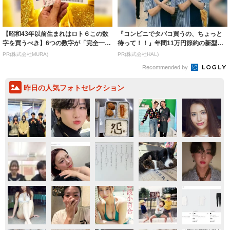
【昭和43年以前生まれはロト６この数
『コンビニでタバコ買うの、ちょっと
字を買うべき】6つの数字が「完全一
待って！！』年間11万円節約の新型タ
致」する方...
バコ
PR(株式会社MURA)
PR(株式会社HAL)
Recommended by
昨日の人気フォトセレクション