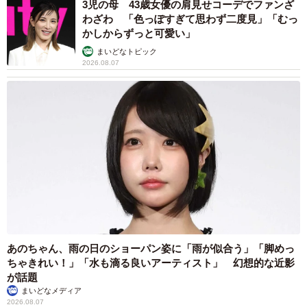
3児の母 43歳女優の肩見せコーデでファンざ
わざわ 「色っぽすぎて思わず二度見」「むっ
かしからずっと可愛い」
まいどなトピック
2026.08.07
あのちゃん、雨の日のショーパン姿に「雨が似合う」「脚めっ
ちゃきれい！」「水も滴る良いアーティスト」 幻想的な近影
が話題
まいどなメディア
2026.08.07