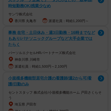
時短勤務OK/残業少なめ
サンワ株式会社
香川県 丸亀市
派遣社員：時給1,200円～
妻のBさんは、常にスマートフォンを手放さず、AIとのやり
事務 在宅・土日休み・週3日勤務・16時までなど
もあり/パナソニックグループなど大手企業では
取りを楽しんでいます。夫婦で意見が食い違うとBさんは即
たらく
座にAIへ相談し、その回答をAさんに突きつけ「私は悪くな
いって書いてあるから、あなたが私に歩み寄りなさい」と
パーソルエクセルHRパートナーズ株式会社
神奈川県 川崎市
言い返すのでした。
派遣社員：時給1,500円～2,100円
しかも、子どもが生まれてから5年間、夜の営みもありませ
小規模多機能型居宅介護の看護師/週2から可/看
ん。仕事でも家庭でも息をつく暇はありませんが、わが子
護/日勤のみ
のために離婚は考えられないのです。こうした状況を打開
セントスタッフ 株式会社/小規模多機能ホーム 戸田さくらそ
する術はあるのでしょうか。夫婦関係修復カウンセリング
う
専門行政書士の木下雅子さんに話を聞きました。
埼玉県 戸田市