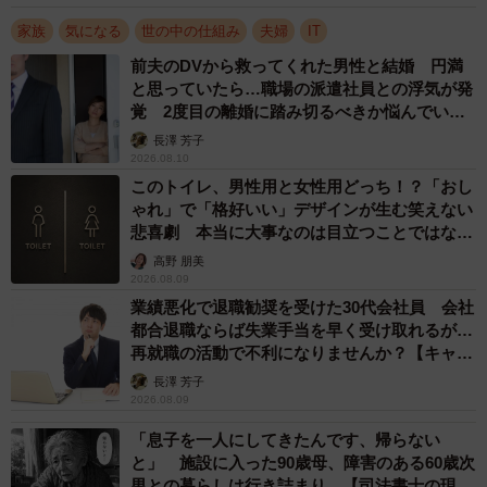
ュニケーションとはいえません。
家族
気になる
世の中の仕組み
夫婦
IT
ーAさんは仕事でも家庭でも疲れ果てていますが、どのよう
前夫のDVから救ってくれた男性と結婚 円満
と思っていたら…職場の派遣社員との浮気が発
に気持ちを休めればいいのでしょうか？
覚 2度目の離婚に踏み切るべきか悩んでいま
す【夫婦関係修復カウンセラーが解説】
長澤 芳子
まずは、週に半日だけでもいいので、「自分1人だけの時
2026.08.10
間」を作ることをおすすめします。ネットカフェでもどこ
このトイレ、男性用と女性用どっち！？「おし
ゃれ」で「格好いい」デザインが生む笑えない
でも構いません。仕事からも妻からも離れ、1人で自分の心
悲喜劇 本当に大事なのは目立つことではな
と向き合ってみてください。
く…
高野 朋美
2026.08.09
その際、「自分は本当はどうしたいのか」「何を大切にし
業績悪化で退職勧奨を受けた30代会社員 会社
たいのか」を自分自身に問いかけます。瞑想のように心を
都合退職ならば失業手当を早く受け取れるが…
再就職の活動で不利になりませんか？【キャリ
落ち着かせ、自分軸を整えるのも良いでしょう。妻をどう
アカウンセラーが解説】
長澤 芳子
にか変えようとするのではなく、まずは自分自身の考え方
2026.08.09
と行動に焦点を当てることで、少しずつ心の余裕を取り戻
「息子を一人にしてきたんです、帰らない
せるはずです。
と」 施設に入った90歳母、障害のある60歳次
男との暮らしは行き詰まり…【司法書士の現場