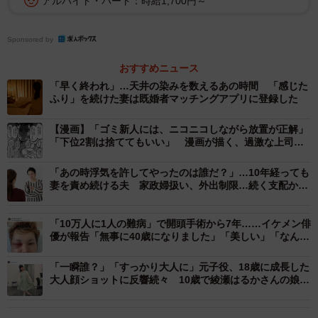
アルバイト・パート：時給1,700円～
AIは「寄り添う」が「正解」ではない
ーAIが「あなたは悪くない」と答えた場合、その意見は正
Sponsored by
しいといえるのでしょうか？
おすすめニュース
「早く終われ」…天井の染みを数えるあの時間 「感じた
AIはユーザーの入力に対して、的確で寄り添った回答を出
ふり」を続けた妻は既婚者マッチングアプリに登録した
す傾向にあるように思います。Bさんの問いかけ方次第で
は、「あなたは間違っていません」という趣旨の答えが出
【漫画】「ゴミ新人には、ニコニコしながら放置が正解」
「下位2割は捨ててもいい」 漫画が描く、過激な上司
るのは当然のことです。
の“指導論”にネット騒然
「あの時浮気を許してやったのは誰だ？」…10年経っても
しかし、夫婦の悩みにおいて「唯一無二の正解」など存在
妻を責め続ける夫 家政婦扱い、外出制限…続く支配から
抜け出す方法は【専門家が解説】
しません。人は誰しも自分が正しいと考えていますが、自
「10万人に1人の難病」で開頭手術から7年……イケメン俳
分の正しさを証明するために相手を「間違い」だと決めつ
優が報告「無事に40歳になりました」「美しい」「なんか
ければ、衝突が起きるだけです。
泣ける」
「一瞬誰？」「すっかり大人に」元子役、18歳に成長した
大人顔ショットに反響続々 10歳で綾瀬はるかさんの娘役
AIの意見はあくまで参考程度にとどめるべきで、それを根
演じる
拠に相手を屈服させようとするのは、本当の意味でのコミ