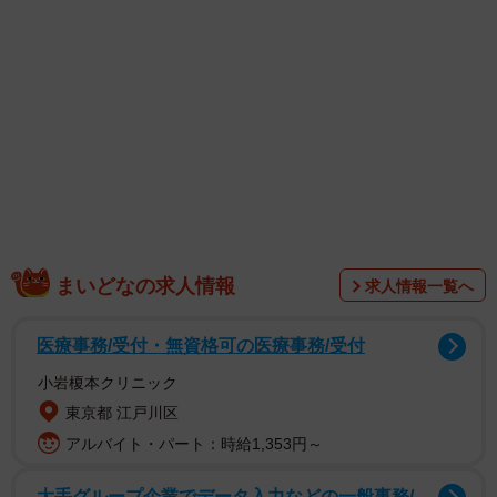
1/1
12歳年下の妻はAIを楽しみ付いていけない… ※画像はイメージです
まいどなの求人情報
（ponta1414/stock.adobe.com）
求人情報一覧へ
医療事務/受付・無資格可の医療事務/受付
小岩榎本クリニック
東京都 江戸川区
アルバイト・パート：時給1,353円～
大手グループ企業でデータ入力などの一般事務/