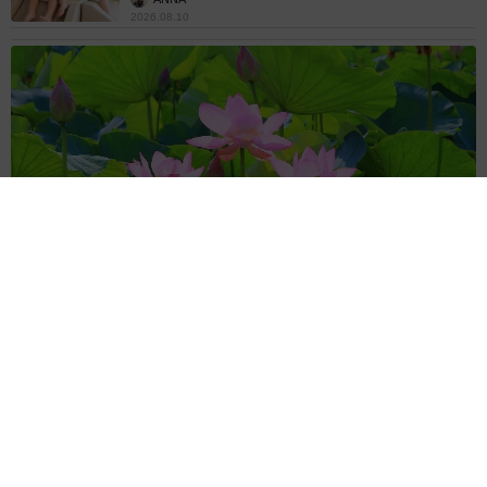
2026.08.10
「ほんのり甘くナッツのような食感」蓮の実は食べられるって
知ってる？ 市場には出回らず、生で味わえる期間はわずか
中将 タカノリ
2026.08.10
リュウジさん「料理研究家に出来るのはこれく
らい」 熊本応援の姿に「立派な金額」「あり
がとう」「頭が上がりません」