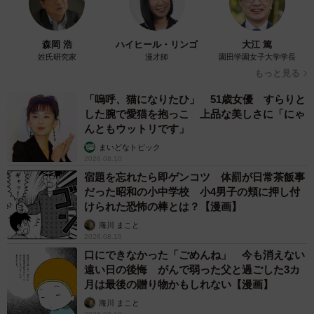
森岡 浩
ハイヒール・リンゴ
大江 篤
姓氏研究家
漫才師
園田学園女子大学学長
もっと見る
「嗚呼、猫になりたひ」 51歳女優 すらりと
した腕で愛猫を抱っこ 上品な美しさに「にゃ
んともウットリです」
まいどなトピック
2026.08.10
宿題を忘れたら即ゲンコツ 体罰が日常茶飯事
だった昭和の小中学校 小4男子の頬に押し付
けられた恐怖の棒とは？【漫画】
海川 まこと
2026.08.10
口にできなかった「ごめんね」 今も消えない
遠い日の後悔 がんで弱った父と過ごした3カ
月は最後の贈り物かもしれない【漫画】
海川 まこと