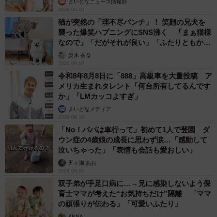
まいどなニュース情報部
2026.08.10
猫が突然の「理不尽パンチ」！ 笑顔の兄犬を
襲った爆笑ハプニングにSNS沸く 「まぁ猫様
なので」「だがそれが良い」「ふたりともかわ
いいね」
梨木 香奈
2026.08.10
令和8年8月8日に「888」高級車を大量投稿 ア
メリカ生まれタレント「何台所有してるんです
か」「LMカッコよすぎ」
まいどなメディア
2026.08.10
「No！パパは車行って」初めて1人で登園 ダ
ウン症の4歳娘の成長に思わず涙…「感動して
泣いちゃった」「表情も会話も愛おしい」
五ヶ瀬 あお
2026.08.10
双子弟が手足口病に…→兄に感染しないよう保
育士ママが考えた“お気持ちだけ”隔離 「ママ
の頑張りが伝わる」「可愛いふたり」
ANNA