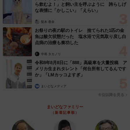
感じるようになれば、AさんもBさんから尊重されるように
ら飲むよ！」と飼い主を呼ぶように 誇らしげ
なるでしょう。
な表情に「かしこい」「えらい」
梨木 香奈
若い体を放っておくのも良くありません。体と心は深い関
お祭りの夜の駅のトイレ 捨てられた1匹の金
わりがあります。早く夜の生活を取り戻そうとするのでは
魚は酸欠状態だった 塩水浴で元気取り戻し白
なく、妻が何を求めているかの意見を聞きながら、距離を
点病の治療も奏功した
縮めていってください。
中将 タカノリ
令和8年8月8日に「888」高級車を大量投稿 ア
いきなり完璧を目指さず、できることから少しずつ変わっ
メリカ生まれタレント「何台所有してるんです
ていくことをおすすめします。
か」「LMカッコよすぎ」
まいどなメディア
◆木下雅子（きのした・まさこ） 行政書士、心理カウン
６位以降を見る
セラー
大阪府高槻市を拠点に「夫婦関係修復カウンセリング」を
まいどなファミリー
主業務として活動。「法」と「心」の両面から、お客様を
（新着記事順）
支えている。