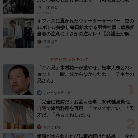
ーAさんを尊重してもらうことはできるのでしょうか？ 妻
から】
山下 静香
2026.08.08
は好き勝手に振る舞っているように見えます。
オフィスに置かれたウォーターサーバー 空の
2Lボトル持参し毎日給水する男性社員→総務担
Bさんに「AIが常に正しいわけじゃない」「俺を尊重しろ」
当者の注意にまさかの逆ギレ！【弁護士が解
と言っても、一層、反発を招くだけです。相手を変えるの
説】
長澤 芳子
ではなく、自分を変えることでしか関係性は改善されませ
2026.08.08
ん。
アクセスランキング
「キム兄」木村祐一が激やせ、松本人志と2シ
まずは、自分がどのような夫婦関係を築いていきたいの
ョット「一瞬、分からなかったわ」「テキヤの
か、どんな家庭を作りたいのか、理想の環境をイメージす
兄さん」
るのも大切です。自身の理想の環境が見えたら、一歩ずつ
まいどなメディア
近づく行動をとっていきましょう。
「完全に旅館だ」お盆も仕事…30代独身男性、
自宅で旅館料理を再現 「マジですごい」「天
また、自分と向き合っているうちに、Bさんの振る舞いの背
才だ」「私もまねしたい」
景に気づき、かける言葉も変わってくるかもしれません。A
金井 かおる
さんの言動や行動が変わり、Bさんが「尊重されている」と
愛猫が水を飲むたびに褒め続けた結果→「今か