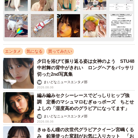
エンタメ
気になる
買ってみたい
夕日を浴びて振り返る姿は女神のよう STU48
中村舞の背中がきれい ロングヘアをバッサリ
切った2nd写真集
まいどなニュースエンタメ部
2026.08.06
編み編みセクシーレースでどっしりヒップ強
調 定番のマシュマロむぎゅっポーズ ちとせ
よしの「湿度高めのグラビアになってます」
まいどなニュースエンタメ部
2026.08.06
きゅるん瞳の次世代グラビアクイーン宮嶋くる
み 鉛筆使った変顔がお気に入りカット 「お