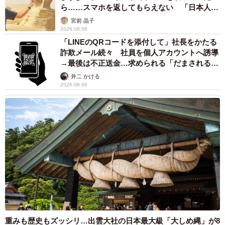
ら……スマホを返してもらえない 「日本人は
カモ代表かも」「私は6時間で3万円払った」
宮前 晶子
2026.08.06
「LINEのQRコードを添付して」社長をかたる
詐欺メール続々 社員を個人アカウントへ誘導
→最後は不正送金…求められる「だまされる前
提」の対策
井二 かける
2026.08.06
重みも歴史もズッシリ…出雲大社の日本最大級「大しめ縄」が8