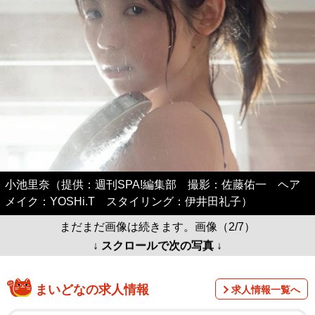
小池里奈（提供：週刊SPA!編集部 撮影：佐藤佑一 ヘア
メイク：YOSHi.T スタイリング：伊井田礼子）
まだまだ画像は続きます。画像（2/7）
↓ スクロールで次の写真 ↓
まいどなの求人情報
求人情報一覧へ