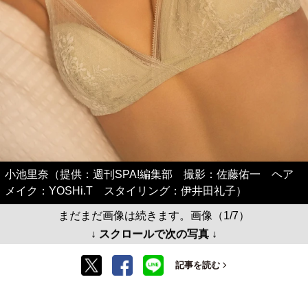
小池里奈（提供：週刊SPA!編集部 撮影：佐藤佑一 ヘア
メイク：YOSHi.T スタイリング：伊井田礼子）
まだまだ画像は続きます。画像（1/7）
↓ スクロールで次の写真 ↓
記事を読む