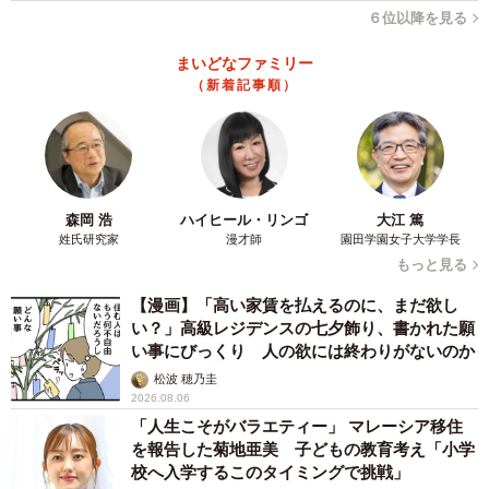
６位以降を見る
まいどなファミリー
（新着記事順）
森岡 浩
ハイヒール・リンゴ
大江 篤
姓氏研究家
漫才師
園田学園女子大学学長
もっと見る
【漫画】「高い家賃を払えるのに、まだ欲し
い？」高級レジデンスの七夕飾り、書かれた願
い事にびっくり 人の欲には終わりがないのか
松波 穂乃圭
2026.08.06
「人生こそがバラエティー」 マレーシア移住
を報告した菊地亜美 子どもの教育考え「小学
校へ入学するこのタイミングで挑戦」