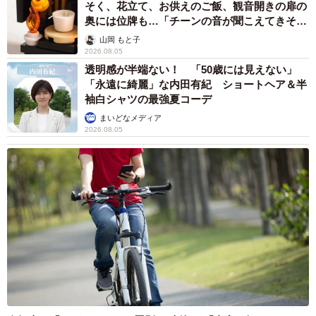
そく、花立て、お供えのご飯、観音開きの扉の
奥には位牌も…「チーンの音が聞こえてきそ
う」
山岡 もと子
2026.08.05
透明感が半端ない！ 「50歳には見えない」
「永遠に綺麗」な内田有紀 ショートヘア＆半
袖白シャツの最強夏コーデ
まいどなメディア
2026.08.05