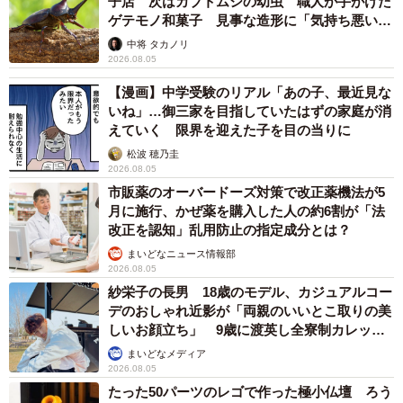
子店 次はカブトムシの幼虫 職人が手がけた
ゲテモノ和菓子 見事な造形に「気持ち悪いく
らいリアル」
中将 タカノリ
2026.08.05
【漫画】中学受験のリアル「あの子、最近見な
いね」…御三家を目指していたはずの家庭が消
えていく 限界を迎えた子を目の当りに
松波 穂乃圭
2026.08.05
市販薬のオーバードーズ対策で改正薬機法が5
月に施行、かぜ薬を購入した人の約6割が「法
改正を認知」乱用防止の指定成分とは？
まいどなニュース情報部
2026.08.05
紗栄子の長男 18歳のモデル、カジュアルコー
デのおしゃれ近影が「両親のいいとこ取りの美
しいお顔立ち」 9歳に渡英し全寮制カレッジ
で学ぶ
まいどなメディア
2026.08.05
たった50パーツのレゴで作った極小仏壇 ろう