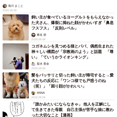
海川 まこと
2026.08.06
飼い主が食べているヨーグルトをもらえなかっ
た犬さん、爆裂に拗ねた顔がかわいすぎ「鼻息
フスフス」「反則レベル」
椎名 碧
2026.08.06
コガネムシを見つめる猫とパパ、偶然生まれた
神々しい構図が「宗教画のよう」と話題 「尊
い」「ていうかライオンキング」
梨木 香奈
2026.08.06
髪をバッサリと切った飼い主が帰宅すると→愛
犬たちの反応に「ワンコ様でも戸惑うのね
（笑）」「困り顔がかわいい」
ANNA
2026.08.06
「誰かみたいにならなきゃ」 他人を正解にし
て生きてきた母親 自己主張が苦手な娘に教わ
った大切なこと【漫画】