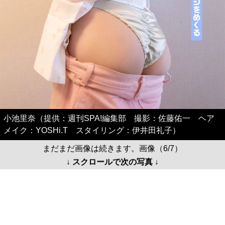
小池里奈（提供：週刊SPA!編集部 撮影：佐藤佑一 ヘア
メイク：YOSHi.T スタイリング：伊井田礼子）
まだまだ画像は続きます。画像（6/7）
↓ スクロールで次の写真 ↓