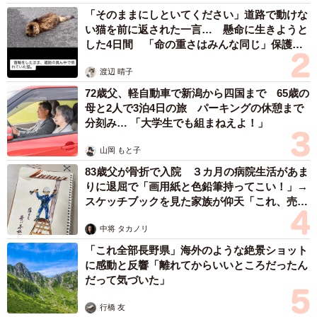
「そのままにしといてください」道路で動けな
い猫を前に返された一言… 懸命に生きようと
した4日間 「命の重さはみんな同じ」保護団
体代表の訴え
渡辺 晴子
72歳父、軽自動車で新潟から四国まで 65歳の
母と2人で3泊4日の旅 パーキングの休憩まで
分刻み… 「大学生でも組まねえよ！」
山岡 もと子
83歳父が骨折で入院 ３カ月の病院生活があま
りに退屈で「画用紙と色鉛筆持ってこい！」→
スケッチブックを見た家族が仰天「これ、売れ
ますよ…」
中将 タカノリ
「これ全部長野県」海外のような絶景ショット
に感動と反響「離れてからいいところだったん
だって気づいた」
行橋 友