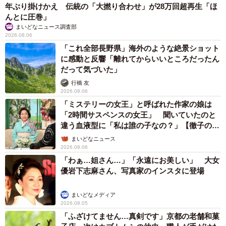
年ぶり掛けかえ 伝統の「大撚り合わせ」が28万回超再生「ほ
んとに圧巻」
まいどなニュース調査部
2026.08.06
「これ全部長野県」海外のような絶景ショット
に感動と反響「離れてからいいところだったん
だって気づいた」
行橋 友
2026.08.06
「ミステリーの女王」と呼ばれた作家の娘は
「2時間サスペンスの女王」 聞いていたのと
違う血液型に「私は誰の子なの？」【徹子の部
屋】
まいどなニュース
2026.08.06
「わぁ…姐さん…」「永遠にお美しい」 大女
優岩下志麻さん、写真家のインスタに登場
まいどなメディア
2026.08.05
「ふざけてません…真剣です」京都の老舗和菓