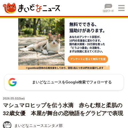
まいどなニュースをGoogle検索でフォローする
2026.05.02(Sat)
マシュマロヒップを伝う水滴 赤らむ頬と柔肌の
32歳女優 本屋が舞台の恋物語をグラビアで表現
まいどなニュースエンタメ部