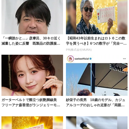
「一瞬誰かと…」彦摩呂、30キロ近く
【昭和43年以前生まれはロト６この数
減量した姿に反響 既製品の防護服が
字を買うべき】6つの数字が「完全一
着られると...
致」する方...
PR(株式会社MURA)
ガーターベルトで際立つ妖艶脚線美
紗栄子の長男 18歳のモデル、カジュ
フリーアナ森香澄がランジェリーモデ
アルコーデのおしゃれ近影が「両親の
ルに ｢PE...
いいとこ取...