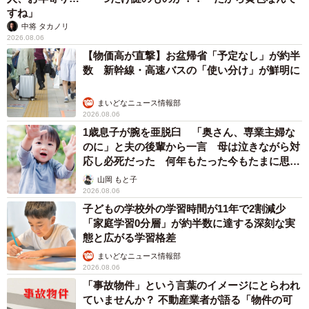
すね」
中将 タカノリ
2026.08.06
【物価高が直撃】お盆帰省「予定なし」が約半
数 新幹線・高速バスの「使い分け」が鮮明に
まいどなニュース情報部
2026.08.06
1歳息子が腕を亜脱臼 「奥さん、専業主婦な
のに」と夫の後輩から一言 母は泣きながら対
応し必死だった 何年もたった今もたまに思い
出し…
山岡 もと子
2026.08.06
子どもの学校外の学習時間が11年で2割減少
「家庭学習0分層」が約半数に達する深刻な実
態と広がる学習格差
まいどなニュース情報部
2026.08.06
「事故物件」という言葉のイメージにとらわれ
ていませんか？ 不動産業者が語る「物件の可