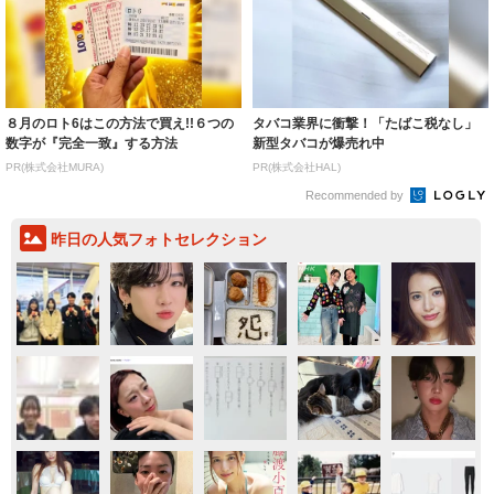
８月のロト6はこの方法で買え!!６つの
タバコ業界に衝撃！「たばこ税なし」
数字が『完全一致』する方法
新型タバコが爆売れ中
PR(株式会社MURA)
PR(株式会社HAL)
Recommended by
昨日の人気フォトセレクション