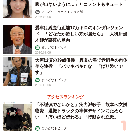
腹が出ないように…」とコメントもキュート
まいどなニュースエンタメ部
2026.08.06
愛車は総走行距離17万キロのホンダレジェン
ド 「どなたか欲しい方が居たら」 大御所漫
才師が譲渡の意向
まいどなトピック
2026.08.06
大河出演の39歳俳優 真夏の海で赤銅色の肉体
美を連投 「バッキバキだな」「ばり渋いで
す」
まいどなトピック
2026.08.06
アクセスランキング
「不謹慎でないかと」実力派歌手、熊本へ支援
物資…運搬トラックの車体デザインにためら
い 「痛いほど伝わる」「行動され立派」
まいどなトピック