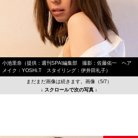
小池里奈（提供：週刊SPA!編集部 撮影：佐藤佑一 ヘア
メイク：YOSHi.T スタイリング：伊井田礼子）
まだまだ画像は続きます。画像（5/7）
↓ スクロールで次の写真 ↓