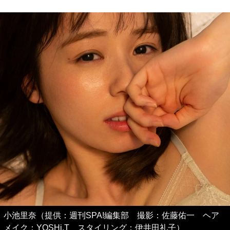
小池里奈（提供：週刊SPA!編集部 撮影：佐藤佑一 ヘア
メイク：YOSHi.T スタイリング：伊井田礼子）