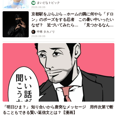
まいどなトピック
2026.08.06
京都駅をぶらぶら→ホームの隅に何やら「ドロ
ン」のポーズをする忍者 この暑い中いったい
なぜ？ 近づいてみたら… 「見つかるなんて
未熟」
中将 タカノリ
2026.08.06
「明日ひま？」 知り合いから唐突なメッセージ 用件次第で断
ることもできる賢い返信文とは？【漫画】