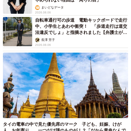
まいどなデータ
2026.08.06
自転車通行可の歩道 電動キックボードで走行
中、小学生とあわや衝突！ 「歩道走行は道交
法違反でしょ」と指摘されました【弁護士が解
説】
長澤 芳子
2026.08.06
タイの電車の中で見た優先席のマーク 子ども、妊娠、けが
人、お年寄り… 一つだけ謎のものが！？「だから黄色なんで