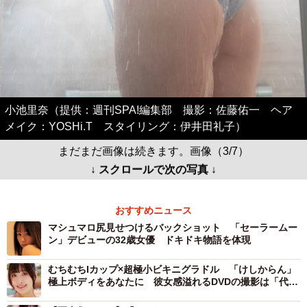
小池里奈（提供：週刊SPA!編集部 撮影：佐藤佑一 ヘア
メイク：YOSHi.T スタイリング：伊井田礼子）
まだまだ画像は続きます。画像（3/7）
↓ スクロールで次の写真 ↓
おすすめニュース
マシュマロ尻見せつけるバックショット 「セーラームー
ン」デビューの32歳女優 ドキドキ物語を体現
むちむちIカップ×超極小ビキニグラドル 「けしからん」
極上ボディをあなたに 彼女感溢れるDVDの撮影は「代謝
が良すぎて汗ばんでしまうほど」