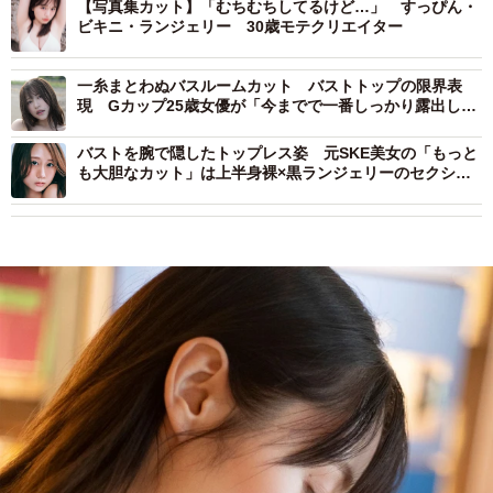
【写真集カット】「むちむちしてるけど…」 すっぴん・
ビキニ・ランジェリー 30歳モテクリエイター
一糸まとわぬバスルームカット バストトップの限界表
現 Gカップ25歳女優が「今までで一番しっかり露出して
います」「本当にびっくりするかもしれません」初写真集
バストを腕で隠したトップレス姿 元SKE美女の「もっと
も大胆なカット」は上半身裸×黒ランジェリーのセクシー
ポーズ