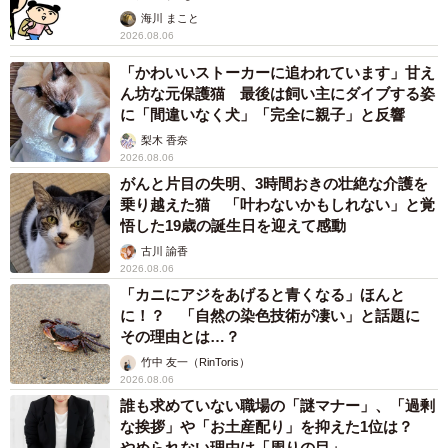
海川 まこと
2026.08.06
「かわいいストーカーに追われています」甘え
ん坊な元保護猫 最後は飼い主にダイブする姿
に「間違いなく犬」「完全に親子」と反響
梨木 香奈
2026.08.06
がんと片目の失明、3時間おきの壮絶な介護を
乗り越えた猫 「叶わないかもしれない」と覚
悟した19歳の誕生日を迎えて感動
古川 諭香
2026.08.06
「カニにアジをあげると青くなる」ほんと
に！？ 「自然の染色技術が凄い」と話題に
その理由とは…？
竹中 友一（RinToris）
2026.08.06
誰も求めていない職場の「謎マナー」、「過剰
な挨拶」や「お土産配り」を抑えた1位は？
やめられない理由は「周りの目」