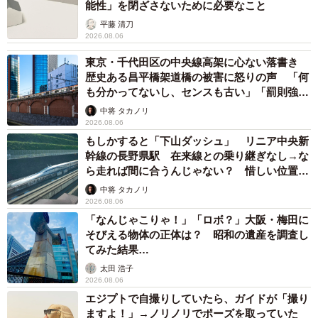
能性」を閉ざさないために必要なこと
平藤 清刀
2026.08.06
東京・千代田区の中央線高架に心ない落書き
歴史ある昌平橋架道橋の被害に怒りの声 「何
も分かってないし、センスも古い」「罰則強化
して」
中将 タカノリ
2026.08.06
もしかすると「下山ダッシュ」 リニア中央新
幹線の長野県駅 在来線との乗り継ぎなし→な
ら走れば間に合うんじゃない？ 惜しい位置関
係が反響
中将 タカノリ
2026.08.06
「なんじゃこりゃ！」「ロボ？」大阪・梅田に
そびえる物体の正体は？ 昭和の遺産を調査し
てみた結果…
太田 浩子
2026.08.06
エジプトで自撮りしていたら、ガイドが「撮り
ますよ！」→ノリノリでポーズを取っていた