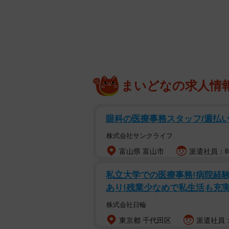
保育園のマ
東京都在住のOさん（30代）は、あ
ども同伴の持ち寄りパーティーに誘
で、事前に「何を持っていくか」と
まいどなの求人情
気軽な集まりなのだろうとは思いつ
た。子どもたちも集まるのだから、
眼科の医療事務スタッフ/週払い
その日は午前中に少し時間もあった
株式会社サンクライフ
油揚げを煮て酢飯を詰めるだけとは
富山県 富山市
派遣社員：時給
かくなら子どもたちが喜ぶものを」
私立大学での医療事務!病院経験
が、持ち寄りの場にひとつくらい軽
あり!残業少なめで私生活も充
でした。
株式会社日輪
並んでいたのは駄菓子とスナッ
東京都 千代田区
派遣社員：