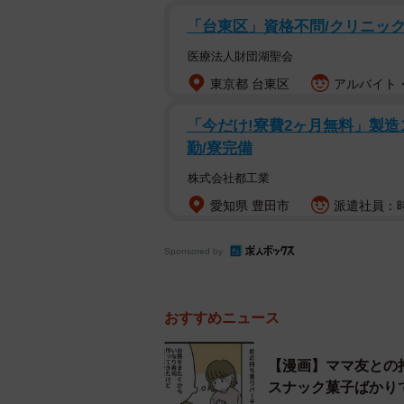
「台東区」資格不問/クリニックの
医療法人財団湖聖会
東京都 台東区
アルバイト・
「今だけ!寮費2ヶ月無料」製造ス
勤/寮完備
株式会社都工業
愛知県 豊田市
派遣社員：時給
Sponsored by
おすすめニュース
【漫画】ママ友との
スナック菓子ばかり