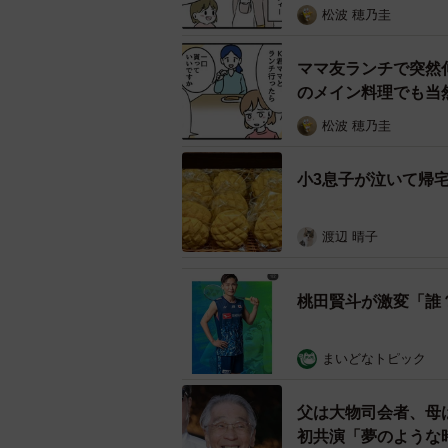
松波 穂乃圭
ママ友ランチで突然
他のママさんたち、ス
のメイン料理でも当
ところが会場に着いて、テーブルの
松波 穂乃圭
のスナック菓子や駄菓子、コンビニ
軽で子どもが好きなものではありま
小3息子が泣いて帰宅
たのです。
渡辺 晴子
もちろん、持ち寄りに決まりはあり
くるのも自然なことです。平日は仕
桃田賢斗が激変「誰
けられない事情もあるのでしょう。
ただ、その日は土曜日でした。午前
まいどなトピック
せめてサンドイッチや総菜パンなど
父は大物司会者、母
いか、と感じてしまいました。
初共演「夢のような