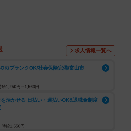
マ友たちと持ち寄りパーティーです
る土曜日の午後、保育園で顔を合わせるママたちとの子
われました。普段は送迎のときに少し話す程度の関係
いった打ち合わせもありませんでした。
報
求人情報一覧へ
つも、午後の開催とはいえ、お昼どきにかかる時間でし
お菓子だけでは物足りないかもしれない。そう考えて、
OK/ブランクOK/社会保険完備/富山市
ため、いなり寿司を作って持っていくことにしました。
いえ、それなりに手間はかかります。それでも、「せっ
1,250円～1,563円
と思って準備しました。特別豪華なものではありません
を活かせる 日払い・週払いOK&退職金制度
食になるものがあったほうがいいだろう、という気持ち
実
ク菓子ばかり
時給1,550円