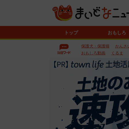
ニ
トップ
おもしろ
ュ
ー
保護犬・保護猫
かんさ
ス
一
おもしろ動画
くるま
覧