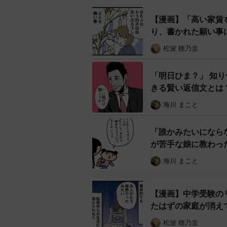
【漫画】「高い家賃
り、書かれた願い事
松波 穂乃圭
「明日ひま？」 知
きる賢い返信文とは
海川 まこと
持参した
そんな中で、Oさんの持ってきたい
「誰かみたいになら
が苦手な娘に教わっ
司！」「手作り？すごい」と歓声が
斉に手を伸ばし、いなり寿司はあっ
海川 まこと
喜んでもらえたこと自体は、うれし
【漫画】中学受験の
作った側として悪い気はしません。
たはずの家庭が消え
松波 穂乃圭
それなのに、なぜか心の中にはモヤ