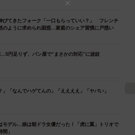
2/6
伸びてきたフォーク「一口もらっていい？」 フレンチ
ナック菓子ばっかりでした…ちょっとモヤる
然のように求められ困惑…家庭のシェア習慣に戸惑い
上を見た瞬間に少し驚きました。並んでいたのは、大袋
で買ったと思われるチョコレート菓子ばかり。どれも手
すが、お昼をまたぐ集まりにしては「おやつ一色」だっ
…5円足りず、パン屋で“まさかの対応”に波紋
ません。忙しい毎日の中で、手軽に買えるものを持って
事をしているお母さんがほとんどなので、料理に手をか
？」「なんでハゲてんの」「ええええ」「ヤバい」
中のうちにスーパーやコンビニに寄る時間があるなら、
、もう少し食事らしいものを選ぶこともできたのではな
はモデル…娘は朝ドラ女優だった！「虎に翼」トリオで
時間」