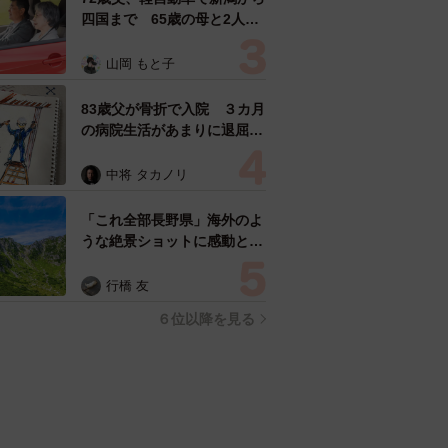
四国まで 65歳の母と2人で
3泊4日の旅 パーキングの休
憩まで分刻み… 「大学生で
山岡 もと子
も組まねえよ！」
83歳父が骨折で入院 ３カ月
の病院生活があまりに退屈で
「画用紙と色鉛筆持ってこ
い！」→スケッチブックを見
中将 タカノリ
た家族が仰天「これ、売れま
すよ…」
「これ全部長野県」海外のよ
うな絶景ショットに感動と反
響「離れてからいいところだ
ったんだって気づいた」
行橋 友
６位以降を見る