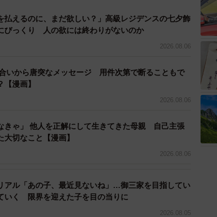
を払えるのに、まだ欲しい？」高級レジデンスの七夕飾
にびっくり 人の欲には終わりがないのか
2026.08.06
り合いから唐突なメッセージ 用件次第で断ることもで
3/6
？【漫画】
2026.08.06
いなり寿司が子供たちに大人気！
なり寿司をテーブルに並べると、「わあ、いなり寿
なきゃ」 他人を正解にして生きてきた母親 自己主張
た大切なこと【漫画】
上がりました。子どもたちはもちろん、大人たちまで一
という間になくなりました。
2026.08.06
いのです。せっかく作ったものがすぐになくなるのは、
リアル「あの子、最近見ないね」…御三家を目指してい
ていく 限界を迎えた子を目の当りに
2026.08.05
モヤが残りました。