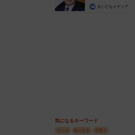
毎日忙しいのはみんな同じですし、
まいどなメディア
子どもたちが集まる場で、しかも昼
が食べやすいか」と、少し考える余
歓声とともに消えたいなり寿司
気になるキーワード
マンガ
気になる
子育て