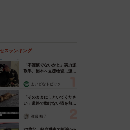
セスランキング
「不謹慎でないかと」実力派
歌手、熊本へ支援物資…運搬
トラックの車体デザインにた
めらい 「痛いほど伝わる」
まいどなトピック
「行動され立派」
「そのままにしといてくださ
い」道路で動けない猫を前に
返された一言… 懸命に生き
ようとした4日間 「命の重
渡辺 晴子
さはみんな同じ」保護団体代
表の訴え
72歳父、軽自動車で新潟から