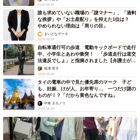
2026.08.06
誰も求めていない職場の「謎マナー」、「過剰
な挨拶」や「お土産配り」を抑えた1位は？
やめられない理由は「周りの目」
まいどなデータ
2026.08.06
自転車通行可の歩道 電動キックボードで走行
中、小学生とあわや衝突！ 「歩道走行は道交
法違反でしょ」と指摘されました【弁護士が解
説】
長澤 芳子
2026.08.06
タイの電車の中で見た優先席のマーク 子ど
も、妊娠、けが人、お年寄り… 一つだけ謎の
ものが！？「だから黄色なんですね」
中将 タカノリ
2026.08.06