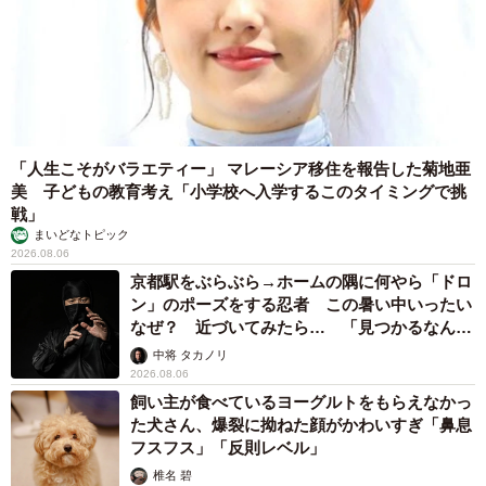
「人生こそがバラエティー」 マレーシア移住を報告した菊地亜
美 子どもの教育考え「小学校へ入学するこのタイミングで挑
戦」
まいどなトピック
2026.08.06
京都駅をぶらぶら→ホームの隅に何やら「ドロ
ン」のポーズをする忍者 この暑い中いったい
なぜ？ 近づいてみたら… 「見つかるなんて
未熟」
中将 タカノリ
2026.08.06
飼い主が食べているヨーグルトをもらえなかっ
た犬さん、爆裂に拗ねた顔がかわいすぎ「鼻息
フスフス」「反則レベル」
椎名 碧