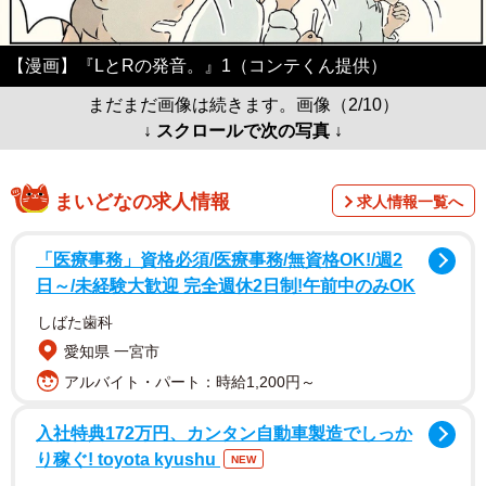
【漫画】『LとRの発音。』1（コンテくん提供）
まだまだ画像は続きます。画像（2/10）
↓ スクロールで次の写真 ↓
まいどなの求人情報
求人情報一覧へ
「医療事務」資格必須/医療事務/無資格OK!/週2
日～/未経験大歓迎 完全週休2日制!午前中のみOK
しばた歯科
愛知県 一宮市
アルバイト・パート：時給1,200円～
入社特典172万円、カンタン自動車製造でしっか
り稼ぐ! toyota kyushu
NEW