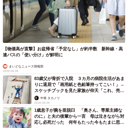
【物価高が直撃】お盆帰省「予定なし」が約半数 新幹線・高
速バスの「使い分け」が鮮明に
まいどなニュース情報部
2026.08.06
83歳父が骨折で入院 ３カ月の病院生活があま
りに退屈で「画用紙と色鉛筆持ってこい！」→
スケッチブックを見た家族が仰天「これ、売れ
ますよ…」
中将 タカノリ
2026.08.06
1歳息子が腕を亜脱臼 「奥さん、専業主婦な
のに」と夫の後輩から一言 母は泣きながら対
応し必死だった 何年もたった今もたまに思い