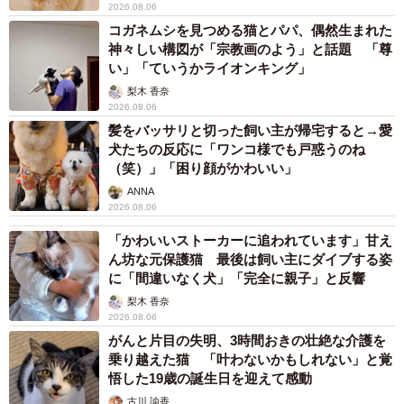
2026.08.06
コガネムシを見つめる猫とパパ、偶然生まれた
神々しい構図が「宗教画のよう」と話題 「尊
い」「ていうかライオンキング」
梨木 香奈
2026.08.06
髪をバッサリと切った飼い主が帰宅すると→愛
犬たちの反応に「ワンコ様でも戸惑うのね
（笑）」「困り顔がかわいい」
ANNA
2026.08.06
「かわいいストーカーに追われています」甘え
ん坊な元保護猫 最後は飼い主にダイブする姿
に「間違いなく犬」「完全に親子」と反響
梨木 香奈
2026.08.06
がんと片目の失明、3時間おきの壮絶な介護を
乗り越えた猫 「叶わないかもしれない」と覚
悟した19歳の誕生日を迎えて感動
古川 諭香