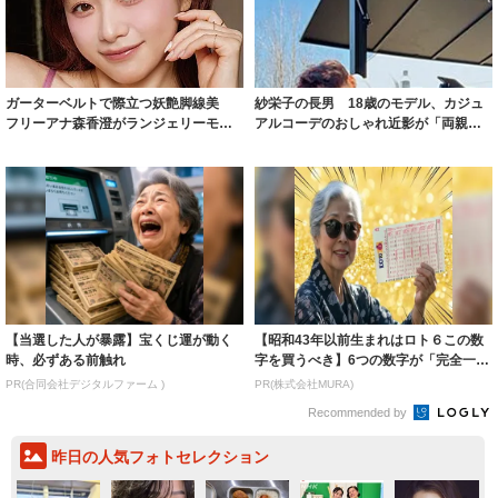
ガーターベルトで際立つ妖艶脚線美
紗栄子の長男 18歳のモデル、カジュ
フリーアナ森香澄がランジェリーモデ
アルコーデのおしゃれ近影が「両親の
ルに ｢PE...
いいとこ取...
【当選した人が暴露】宝くじ運が動く
【昭和43年以前生まれはロト６この数
時、必ずある前触れ
字を買うべき】6つの数字が「完全一
致」する方...
PR(合同会社デジタルファーム )
PR(株式会社MURA)
Recommended by
昨日の人気フォトセレクション