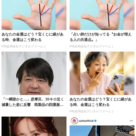
あなたの金運はどう？宝くじに縁があ
「占い師だけが知ってる〝お金が増え
る時、金運はこう変わる
る人の共通点〟」
PR(合同会社デジタルファーム )
PR(合同会社デジタルファーム )
「一瞬誰かと…」彦摩呂、30キロ近く
あなたの金運はどう？宝くじに縁があ
減量した姿に反響 既製品の防護服が
る時、金運はこう変わる
着られると...
PR(合同会社デジタルファーム )