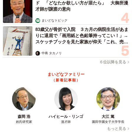
ド 「どなたか欲しい方が居たら」 大御所漫
才師が譲渡の意向
まいどなトピック
83歳父が骨折で入院 ３カ月の病院生活があま
りに退屈で「画用紙と色鉛筆持ってこい！」→
スケッチブックを見た家族が仰天「これ、売れ
ますよ…」
中将 タカノリ
６位以降を見る
まいどなファミリー
（新着記事順）
森岡 浩
ハイヒール・リンゴ
大江 篤
姓氏研究家
漫才師
園田学園女子大学学長
もっと見る