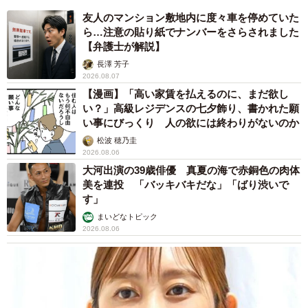
友人のマンション敷地内に度々車を停めていた
ら…注意の貼り紙でナンバーをさらされました
【弁護士が解説】
長澤 芳子
2026.08.07
【漫画】「高い家賃を払えるのに、まだ欲し
い？」高級レジデンスの七夕飾り、書かれた願
い事にびっくり 人の欲には終わりがないのか
松波 穂乃圭
2026.08.06
大河出演の39歳俳優 真夏の海で赤銅色の肉体
美を連投 「バッキバキだな」「ばり渋いで
す」
まいどなトピック
2026.08.06