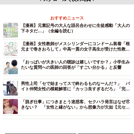
おすすめニュース
【漫画】元素記号の大人な語呂合わせに生徒感動「大人の
下ネタだ…」（全編を読む）
【漫画】女性教師がメスシリンダーにコンドーム装着「根
元まで巻きおろして」中高一貫の女子高生が受けた性教育
「どれだけ私たちのこと考えて…」【漫画】
「おっぱいが大きい人の聴診は嬉しいですか？」小学生み
たいな質問への医師の回答が「すごい分かる」と反響
男性上司「セで始まってスで終わるものなーんだ？」 バ
イト仲間女性の模範解答に「カッコ良すぎるだろ」「完璧
な返し！」
「脱ぎ仕事」につきまとう迷惑客、セクハラ発言はなぜ尽
きない？ 「女性と縁がない」から想像力が欠如【元セク
シー女優が解説】