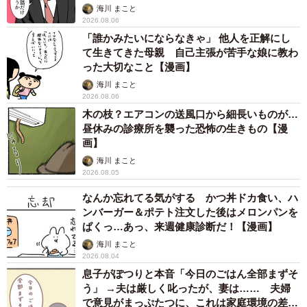
海川 まこと
2026.08.06
「誰かみたいにならなきゃ」 他人を正解にし
て生きてきた母親 自己主張が苦手な娘に教わ
った大切なこと【漫画】
海川 まこと
2026.08.06
木の枝？エアコンの送風口から細長いものが…
昼休みの診療所を襲った恐怖の生きもの【漫
画】
海川 まこと
2026.08.05
なんか忘れてる気がする かつ丼ドカ食い、ハ
ンバーガー＆ポテト注文した後はメロンパンを
ぱくっ…あっ、来週健康診断だ！【漫画】
海川 まこと
2026.08.04
息子がぽつりと本音「今日のごはん全部まずそ
う」 →夫は厳しく叱ったが、妻は…… 夫婦
で意見がまっぷたつに、これは家庭環境の差？