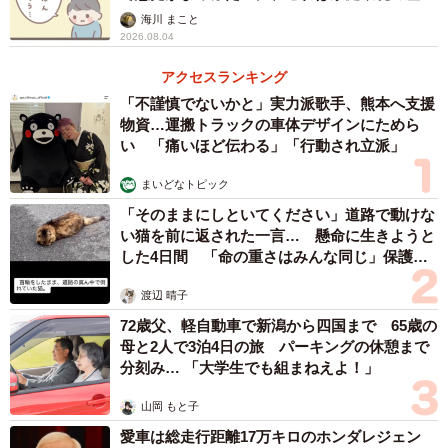
【漫画】
海川 まこと
2026.08.04
アクセスランキング
「不謹慎でないかと」実力派歌手、熊本へ支援
物資…運搬トラックの車体デザインにためら
い 「痛いほど伝わる」「行動され立派」
まいどなトピック
「そのままにしといてください」道路で動けな
い猫を前に返された一言… 懸命に生きようと
した4日間 「命の重さはみんな同じ」保護団
体代表の訴え
渡辺 晴子
72歳父、軽自動車で新潟から四国まで 65歳の
母と2人で3泊4日の旅 パーキングの休憩まで
分刻み… 「大学生でも組まねえよ！」
山岡 もと子
愛車は総走行距離17万キロのホンダレジェン