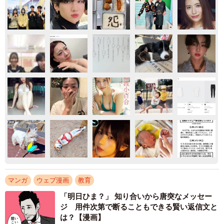
マンガ
ウェブ漫画
教育
「明日ひま？」 知り合いから唐突なメッセー
ジ 用件次第で断ることもできる賢い返信文と
は？【漫画】