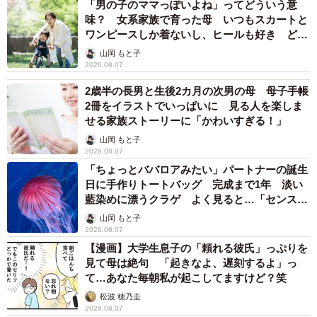
「男の子のママっぽいよね」ってどういう意
味？ 女系家族で育った母 いつもスカートと
ワンピースしか着ないし、ヒールも好き どの
へんが…
山岡 もと子
2026.08.07
2歳半の長男と生後2カ月の次男の母 母子手帳
2冊をイラストでいっぱいに 見る人を楽しま
せる家族ストーリーに「かわいすぎる！」
山岡 もと子
2026.08.07
「ちょっとババロアみたい」パートナーの誕生
日に手作りトートバッグ 完成まで1年 淡い
藍染めに漂うクラゲ よく見ると…「センスす
ごい」
山岡 もと子
2026.08.07
【漫画】大学生息子の「頼れる彼氏」っぷりを
見て母は絶句 「起きなよ、遅刻するよ」っ
て…あなた毎朝私が起こしてますけど？笑
松波 穂乃圭
2026.08.07