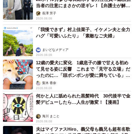
当者の注意にまさかの逆ギレ！【弁護士が解
説】
長澤 芳子
2026.08.08
「我慢できず」村上佳菜子、イケメン夫と全力
ハグ「可愛いふたり」「素敵なご夫婦」
まいどなメディア
2026.08.08
12歳の愛犬に変化 1歳息子の膝で甘える初め
て見せる姿に反響 これまで「見守る立場」だ
ったのに…「頭ポンポンが愛に満ちている」
「尊…」
梨木 香奈
2026.08.08
何かと人に舐められた黒髪時代 30代後半で金
髪デビューしたら…人生が激変！【漫画】
海川 まこと
2026.08.08
夫はマイファスHiro、義父母も義兄も超有名歌