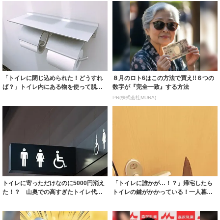
「トイレに閉じ込められた！どうすれ
８月のロト6はこの方法で買え!!６つの
ば？」トイレ内にある物を使って脱出
数字が『完全一致』する方法
できます！そ...
PR(株式会社MURA)
トイレに寄っただけなのに5000円消え
「トイレに誰かが…！？」帰宅したら
た！？ 山奥での高すぎたトイレ代に
トイレの鍵がかかっている！一人暮ら
「まだ安...
しなのに…ど...