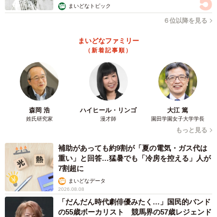
まいどなトピック
６位以降を見る
まいどなファミリー
（新着記事順）
森岡 浩
ハイヒール・リンゴ
大江 篤
姓氏研究家
漫才師
園田学園女子大学学長
もっと見る
補助があっても約9割が「夏の電気・ガス代は
重い」と回答…猛暑でも「冷房を控える」人が
7割超に
まいどなデータ
2026.08.08
「だんだん時代劇俳優みたく…」国民的バンド
の55歳ボーカリスト 競馬界の57歳レジェンド