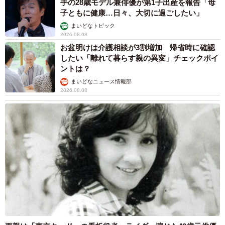
手の28歳モデル兼俳優が第1子出産を報告「母
子ともに健康…日々、大切に過ごしたい」
まいどなトピック
2026.08.08
お盆明けは介護相談が3割増加 帰省時に確認
したい「離れて暮らす親の異変」チェックポイ
ントは？
まいどなニュース情報部
2026.08.08