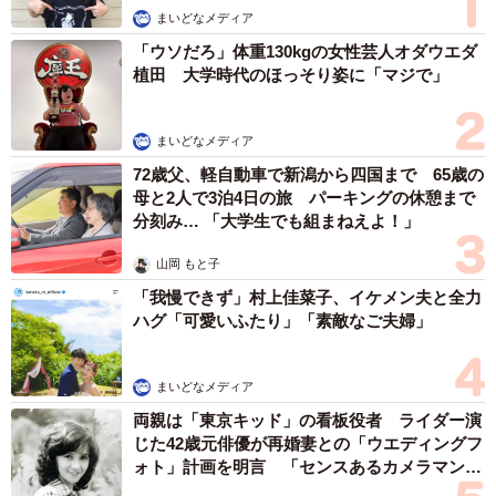
まいどなメディア
「ウソだろ」体重130kgの女性芸人オダウエダ
植田 大学時代のほっそり姿に「マジで」
まいどなメディア
72歳父、軽自動車で新潟から四国まで 65歳の
母と2人で3泊4日の旅 パーキングの休憩まで
分刻み… 「大学生でも組まねえよ！」
山岡 もと子
「我慢できず」村上佳菜子、イケメン夫と全力
ハグ「可愛いふたり」「素敵なご夫婦」
まいどなメディア
両親は「東京キッド」の看板役者 ライダー演
じた42歳元俳優が再婚妻との「ウエディングフ
ォト」計画を明言 「センスあるカメラマン求
む」