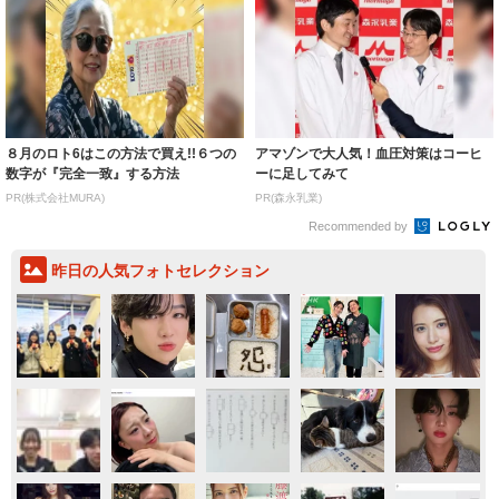
８月のロト6はこの方法で買え!!６つの
アマゾンで大人気！血圧対策はコーヒ
数字が『完全一致』する方法
ーに足してみて
PR(株式会社MURA)
PR(森永乳業)
Recommended by
昨日の人気フォトセレクション