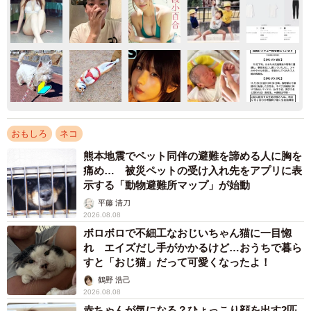
おもしろ
ネコ
熊本地震でペット同伴の避難を諦める人に胸を
痛め… 被災ペットの受け入れ先をアプリに表
示する「動物避難所マップ」が始動
平藤 清刀
2026.08.08
ボロボロで不細工なおじいちゃん猫に一目惚
れ エイズだし手がかかるけど…おうちで暮ら
すと「おじ猫」だって可愛くなったよ！
鶴野 浩己
2026.08.08
赤ちゃんが気になる？ひょっこり顔を出す2匹