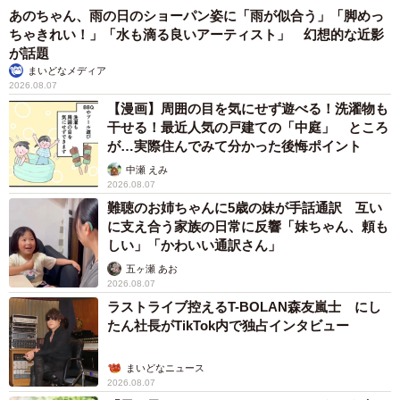
あのちゃん、雨の日のショーパン姿に「雨が似合う」「脚めっ
ちゃきれい！」「水も滴る良いアーティスト」 幻想的な近影
が話題
まいどなメディア
2026.08.07
【漫画】周囲の目を気にせず遊べる！洗濯物も
干せる！最近人気の戸建ての「中庭」 ところ
が…実際住んでみて分かった後悔ポイント
中瀬 えみ
2026.08.07
難聴のお姉ちゃんに5歳の妹が手話通訳 互い
に支え合う家族の日常に反響「妹ちゃん、頼も
しい」「かわいい通訳さん」
五ヶ瀬 あお
2026.08.07
ラストライブ控えるT-BOLAN森友嵐士 にし
たん社長がTikTok内で独占インタビュー
まいどなニュース
2026.08.07