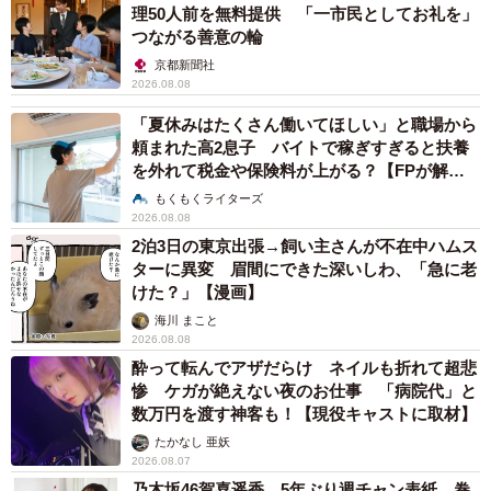
理50人前を無料提供 「一市民としてお礼を」
つながる善意の輪
京都新聞社
2026.08.08
「夏休みはたくさん働いてほしい」と職場から
頼まれた高2息子 バイトで稼ぎすぎると扶養
を外れて税金や保険料が上がる？【FPが解
説】
もくもくライターズ
2026.08.08
2泊3日の東京出張→飼い主さんが不在中ハムス
ターに異変 眉間にできた深いしわ、「急に老
けた？」【漫画】
海川 まこと
2026.08.08
酔って転んでアザだらけ ネイルも折れて超悲
惨 ケガが絶えない夜のお仕事 「病院代」と
数万円を渡す神客も！【現役キャストに取材】
たかなし 亜妖
2026.08.07
乃木坂46賀喜遥香 5年ぶり週チャン表紙 巻