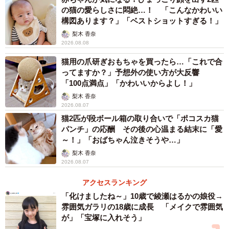
の猫の愛らしさに悶絶…！ 「こんなかわいい
構図あります？」「ベストショットすぎる！」
梨木 香奈
2026.08.08
猫用の爪研ぎおもちゃを買ったら…「これで合
ってますか？」予想外の使い方が大反響
「100点満点」「かわいいからよし！」
梨木 香奈
2026.08.07
猫2匹が段ボール箱の取り合いで「ポコスカ猫
パンチ」の応酬 その後の心温まる結末に「愛
～！」「おばちゃん泣きそうや…」
梨木 香奈
2026.08.07
アクセスランキング
「化けましたね～」10歳で綾瀬はるかの娘役→
雰囲気ガラリの18歳に成長 「メイクで雰囲気
が」「宝塚に入れそう」