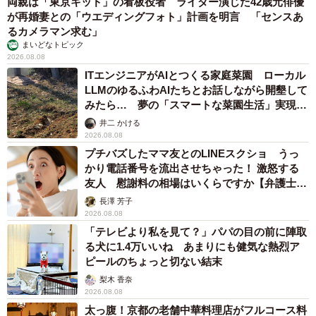
両親は「東京キッド」の看板役者 ライダー演じた42歳元俳優
が再婚妻との「ウエディングフォト」計画を明言 「センスあ
るカメラマン求む」
まいどなトピック
2026.08.08
ITエンジニアがAIとつくる家庭菜園 ローカル
LLMのゆるふわAIたちとお話しながら開墾して
みたら… 夢の「スマートな菜園生活」実現な
るか
井二 かける
2026.08.08
プチバズしたママ友とのLINEスクショ うっ
かり電話番号を流出させちゃった！ 激怒する
友人 慰謝料の相場はいくらですか【弁護士が
解説】
長澤 芳子
2026.08.08
「テレビより私を見て？」パパの目の前に陣取
る犬に1.4万いいね あまりにも健気な熱烈ア
ピールのちょっと切ない結末
梨木 香奈
2026.08.08
太っ腹！京都の老舗中華料理店がフルコース料