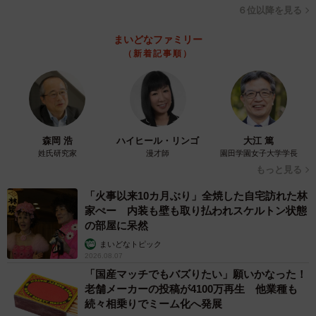
６位以降を見る
まいどなファミリー
（新着記事順）
森岡 浩
ハイヒール・リンゴ
大江 篤
姓氏研究家
漫才師
園田学園女子大学学長
もっと見る
「火事以来10カ月ぶり」全焼した自宅訪れた林
家ぺー 内装も壁も取り払われスケルトン状態
の部屋に呆然
まいどなトピック
2026.08.07
「国産マッチでもバズりたい」願いかなった！
老舗メーカーの投稿が4100万再生 他業種も
続々相乗りでミーム化へ発展