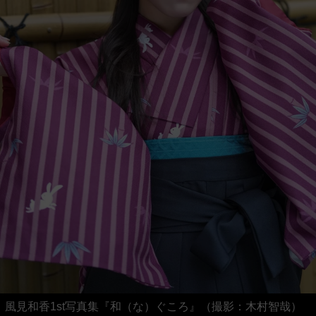
風見和香1st写真集『和（な）ぐころ』（撮影：木村智哉）