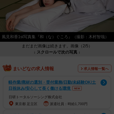
風見和香1st写真集『和（な）ぐころ』（撮影：木村智哉）
まだまだ画像は続きます。画像（2/5）
↓ スクロールで次の写真 ↓
まいどなの求人情報
求人情報一覧へ
軽作業/廃材の選別・受付業務/日勤/未経験OK/土
日祝休み/安心して長く働ける環境
NEW
日研トータルソーシング株式会社
東京都 足立区
派遣社員：時給1,700円