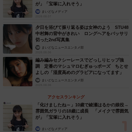
が」「宝塚に入れそう」
まいどなメディア
2026.08.07
夕日を浴びて振り返る姿は女神のよう STU48
中村舞の背中がきれい ロングヘアをバッサリ
切った2nd写真集
まいどなニュースエンタメ部
2026.08.06
編み編みセクシーレースでどっしりヒップ強
調 定番のマシュマロむぎゅっポーズ ちとせ
よしの「湿度高めのグラビアになってます」
まいどなニュースエンタメ部
2026.08.06
アクセスランキング
「化けましたね～」10歳で綾瀬はるかの娘役→
雰囲気ガラリの18歳に成長 「メイクで雰囲気
が」「宝塚に入れそう」
まいどなメディア