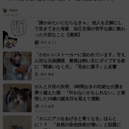
ANNA
2026.08.06
「誰かみたいにならなきゃ」 他人を正解にし
て生きてきた母親 自己主張が苦手な娘に教わ
った大切なこと【漫画】
海川 まこと
2026.08.06
「かわいいストーカーに追われています」甘え
ん坊な元保護猫 最後は飼い主にダイブする姿
に「間違いなく犬」「完全に親子」と反響
梨木 香奈
2026.08.06
がんと片目の失明、3時間おきの壮絶な介護を
乗り越えた猫 「叶わないかもしれない」と覚
悟した19歳の誕生日を迎えて感動
古川 諭香
2026.08.06
「カニにアジをあげると青くなる」ほんと
に！？ 「自然の染色技術が凄い」と話題に