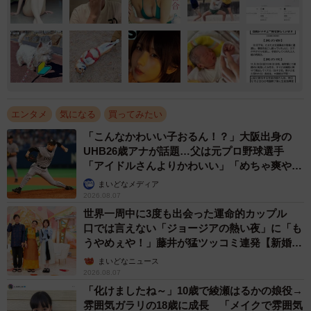
エンタメ
気になる
買ってみたい
「こんなかわいい子おるん！？」大阪出身の
UHB26歳アナが話題…父は元プロ野球選手
「アイドルさんよりかわいい」「めちゃ爽や
か」
まいどなメディア
2026.08.07
世界一周中に3度も出会った運命的カップル
口では言えない「ジョージアの熱い夜」に「も
うやめぇや！」藤井が猛ツッコミ連発【新婚さ
ん】
まいどなニュース
2026.08.07
「化けましたね～」10歳で綾瀬はるかの娘役→
雰囲気ガラリの18歳に成長 「メイクで雰囲気