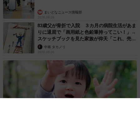
まいどなニュース情報部
2026.08.06
83歳父が骨折で入院 ３カ月の病院生活があま
りに退屈で「画用紙と色鉛筆持ってこい！」→
スケッチブックを見た家族が仰天「これ、売れ
ますよ…」
中将 タカノリ
2026.08.06
1歳息子が腕を亜脱臼 「奥さん、専業主婦なのに」と夫の後輩