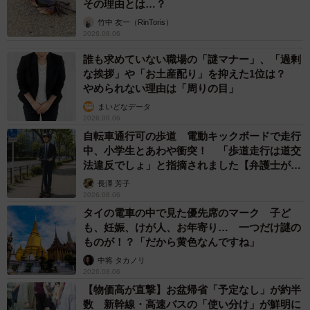
その理由とは…？
竹中 友一（RinToris）
2026.08.06
誰も求めていない職場の「謎マナー」、「過剰
な挨拶」や「お土産配り」を抑えた1位は？
やめられない理由は「周りの目」
まいどなデータ
2026.08.06
自転車通行可の歩道 電動キックボードで走行
中、小学生とあわや衝突！ 「歩道走行は道交
法違反でしょ」と指摘されました【弁護士が解
説】
長澤 芳子
2026.08.06
タイの電車の中で見た優先席のマーク 子ど
も、妊娠、けが人、お年寄り… 一つだけ謎の
ものが！？「だから黄色なんですね」
中将 タカノリ
2026.08.06
【物価高が直撃】お盆帰省「予定なし」が約半
数 新幹線・高速バスの「使い分け」が鮮明に