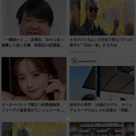
「一瞬誰かと…」彦摩呂、30キロ近く
８月のロト6はこの方法で買え!!６つの
減量した姿に反響 既製品の防護服が
数字が『完全一致』する方法
着られると...
PR(株式会社MURA)
ガーターベルトで際立つ妖艶脚線美
紗栄子の長男 18歳のモデル、カジュ
フリーアナ森香澄がランジェリーモデ
アルコーデのおしゃれ近影が「両親の
ルに ｢PE...
いいとこ取...