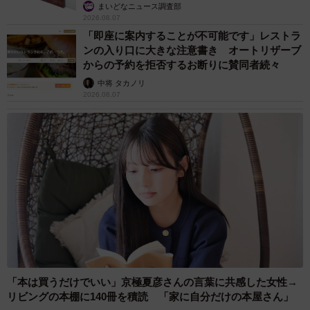
まいどなニュース調査部
2026.08.07
「即座に案内することが不可能です」レストラ
ンの入り口に大きな注意書き オートリザーブ
からの予約を拒否するお断りに賛同者続々
中将 タカノリ
2026.08.07
「本は買うだけでいい」京極夏彦さんの言葉に共感した女性→
リビングの本棚に140冊を積読 「家に自分だけの本屋さん」