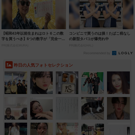
【昭和43年以前生まれはロト６この数
コンビニで買うのは損！たばこ税なし
字を買うべき】6つの数字が「完全一
の新型タバコが爆売れ中
致」する方...
PR(株式会社MURA)
PR(株式会社HAL)
Recommended by
昨日の人気フォトセレクション