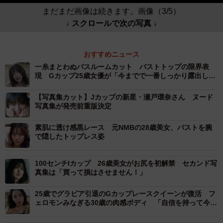
まだまだ画像は続きます。画像（3/5）
↓ スクロールで次の写真 ↓
おすすめニュース
一糸まとわぬバスルームカット バストトップの限界表
現 Gカップ25歳女優が「今までで一番しっかり露出して
います」「本当にびっくりするかもしれません」初写真集
【写真集カット】Jカップの新星・瀬戸環奈さん ヌード
写真集が発売前重版決定
素肌に透け感黒レース 元NMBの28歳美女、バストを腕
で隠したトップレス姿
100センチIカップ 26歳美女がお尻を初解禁 セカンド写
真集は「買って損はさせません！」
25歳でグラビア引退のGカップレースクイーンが復活 フ
ェロモンみなぎる30歳の肉感ボディ 「自信を持って今の
私を見せたい」