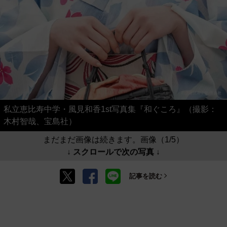
私立恵比寿中学・風見和香1st写真集『和ぐころ』（撮影：
木村智哉、宝島社）
まだまだ画像は続きます。画像（1/5）
↓ スクロールで次の写真 ↓
記事を読む