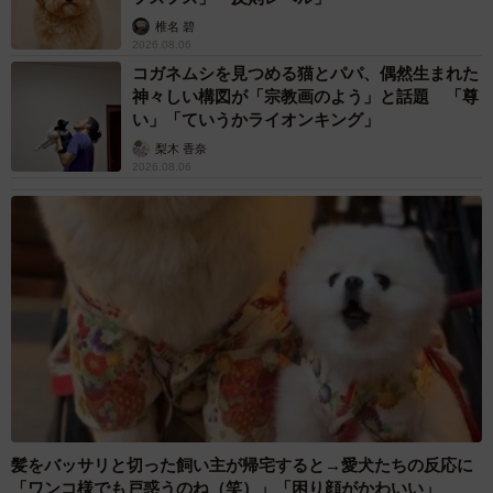
椎名 碧
2026.08.06
コガネムシを見つめる猫とパパ、偶然生まれた
神々しい構図が「宗教画のよう」と話題 「尊
い」「ていうかライオンキング」
梨木 香奈
2026.08.06
髪をバッサリと切った飼い主が帰宅すると→愛犬たちの反応に
「ワンコ様でも戸惑うのね（笑）」「困り顔がかわいい」