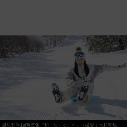
風見和香1st写真集『和（な）ぐころ』（撮影：木村智哉）