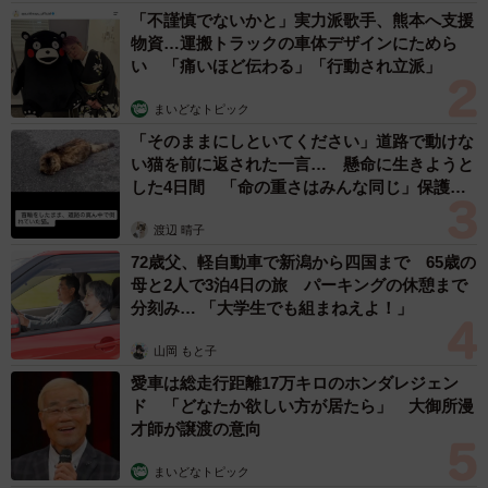
「不謹慎でないかと」実力派歌手、熊本へ支援
物資…運搬トラックの車体デザインにためら
い 「痛いほど伝わる」「行動され立派」
まいどなトピック
「そのままにしといてください」道路で動けな
い猫を前に返された一言… 懸命に生きようと
した4日間 「命の重さはみんな同じ」保護団
体代表の訴え
渡辺 晴子
72歳父、軽自動車で新潟から四国まで 65歳の
母と2人で3泊4日の旅 パーキングの休憩まで
分刻み… 「大学生でも組まねえよ！」
山岡 もと子
愛車は総走行距離17万キロのホンダレジェン
ド 「どなたか欲しい方が居たら」 大御所漫
才師が譲渡の意向
まいどなトピック