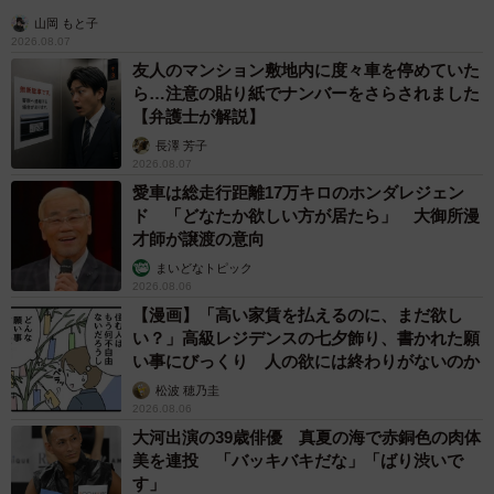
山岡 もと子
2026.08.07
友人のマンション敷地内に度々車を停めていた
ら…注意の貼り紙でナンバーをさらされました
【弁護士が解説】
長澤 芳子
2026.08.07
愛車は総走行距離17万キロのホンダレジェン
ド 「どなたか欲しい方が居たら」 大御所漫
才師が譲渡の意向
まいどなトピック
2026.08.06
【漫画】「高い家賃を払えるのに、まだ欲し
い？」高級レジデンスの七夕飾り、書かれた願
い事にびっくり 人の欲には終わりがないのか
松波 穂乃圭
2026.08.06
大河出演の39歳俳優 真夏の海で赤銅色の肉体
美を連投 「バッキバキだな」「ばり渋いで
す」