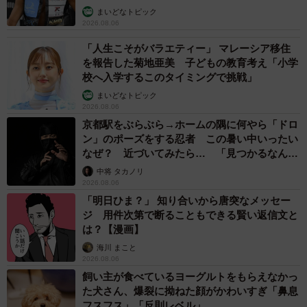
まいどなトピック
2026.08.06
「人生こそがバラエティー」 マレーシア移住
を報告した菊地亜美 子どもの教育考え「小学
校へ入学するこのタイミングで挑戦」
まいどなトピック
2026.08.06
京都駅をぶらぶら→ホームの隅に何やら「ドロ
ン」のポーズをする忍者 この暑い中いったい
なぜ？ 近づいてみたら… 「見つかるなんて
未熟」
中将 タカノリ
2026.08.06
「明日ひま？」 知り合いから唐突なメッセー
ジ 用件次第で断ることもできる賢い返信文と
は？【漫画】
海川 まこと
2026.08.06
飼い主が食べているヨーグルトをもらえなかっ
た犬さん、爆裂に拗ねた顔がかわいすぎ「鼻息
フスフス」「反則レベル」