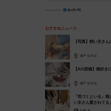
Sponsored by
おすすめニュース
【写真】飼い主さん
瀬戸 ゆきほ
【Xの投稿】猫好き
瀬戸 ゆきほ
「気づくといる」猫
い主さん愛されてる
行橋 友