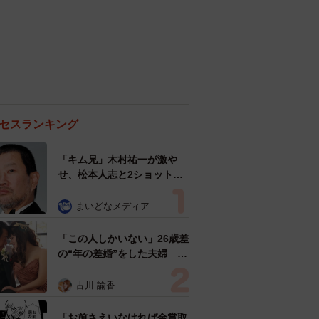
セスランキング
「キム兄」木村祐一が激や
せ、松本人志と2ショット
「一瞬、分からなかったわ」
「テキヤの兄さん」
まいどなメディア
「この人しかいない」26歳差
の“年の差婚”をした夫婦 出
会いは？反対する声はなかっ
た？ 今の思いを聞いた
古川 諭香
「お前さえいなければ金賞取