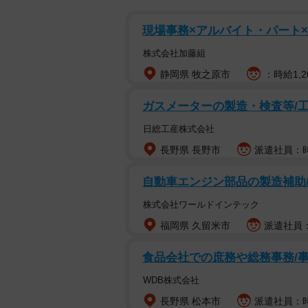
現場事務×アルバイト・パート
株式会社加藤組
静岡県 牧之原市
：時給1,2
ガスメーターの製造・検査等/工
日総工産株式会社
長野県 長野市
派遣社員：時
自動車エンジン部品の製造補助
株式会社ワールドインテック
福岡県 久留米市
派遣社員：時
食品会社での庶務や総務事務/
WDB株式会社
長野県 松本市
派遣社員：時給