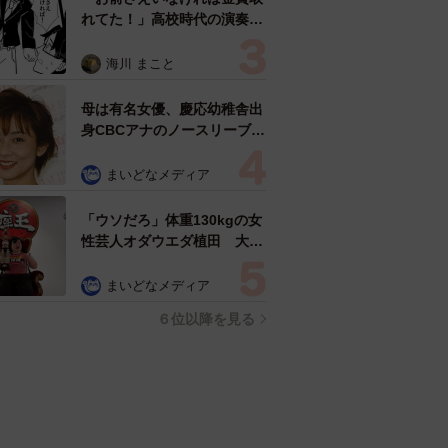
れてた！」高校時代の演奏会
がトラウマ……責められた学
生は楽器修理職人に 10年後
海川 まこと
再会した因縁の相手から思わ
ぬ申し出【漫画】
母は有名女優、慶応幼稚舎出
身CBCアナのノースリーブ姿
「育ちの良さが表情に表れて
る」「天使の笑顔」
まいどなメディア
「ウソだろ」体重130kgの女
性芸人オダウエダ植田 大学
時代のほっそり姿に「マジ
で」
まいどなメディア
６位以降を見る