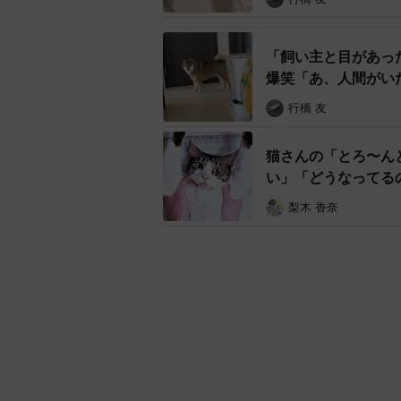
「飼い主と目があっ
爆笑「あ、人間がい
行橋 友
猫さんの「とろ〜ん
い」「どうなってる
梨木 香奈