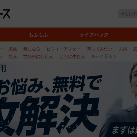
もふもふ
ライフハック
い
家族
気になる
ビフォーアフター
買ってみたい
夫婦
ン
観光
世の中の仕組み
ともに生きる
もっと見る