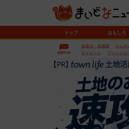
ニ
トップ
おもしろ
ュ
ー
保護犬・保護猫
かんさ
ス
一
ダイエット
ファッショ
覧