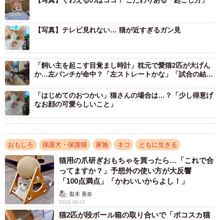
【写真】くわえるのはココ！ こだわりある「起こし方」
この写真が公開されると、瞬く間に5.7万件超の“いいね”が
殺到。リプライには「お顔、かわいすぎません？」「べっ
【写真】テレビ見れない… 猫が近すぎるガン見
ぴんさんやね〜」「やる気満々素敵すぎる」「ズートピア
感100%」「起こし方に全力すぎて笑った」など、続々と反
響が寄せられています。当時の状況について、ふみさん
「飼い主を起こす目覚まし時計」枕元で愛猫2匹が大げん
か…左パンチが命中？「左ストレートかな」「試合の結果
（@xAzwizeAQXhHvPi）にお話を伺いました。
は？」
「はじめてのおつかい」猫さんの場合は…？「少し得意げ
連休明け、いつもと違う飼い主さんの気持ちを察
なお顔の可愛らしいこと」
知！？
おもしろ
保護犬・保護猫
家族
ネコ
ともに生きる
猫用の爪研ぎおもちゃを買ったら…「これで合
ってますか？」予想外の使い方が大反響
「100点満点」「かわいいからよし！」
梨木 香奈
2026.08.07
猫2匹が段ボール箱の取り合いで「ポコスカ猫