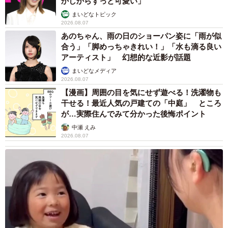
かしからずっと可愛い」
まいどなトピック
2026.08.07
あのちゃん、雨の日のショーパン姿に「雨が似
合う」「脚めっちゃきれい！」「水も滴る良い
アーティスト」 幻想的な近影が話題
4/8
まいどなメディア
2026.08.07
「また寝て！」 飼い主さんを寝かしつけるバージョンもあるみやびくん
（画像提供：ふみさん）
【漫画】周囲の目を気にせず遊べる！洗濯物も
干せる！最近人気の戸建ての「中庭」 ところ
が…実際住んでみて分かった後悔ポイント
みやびくんの気合いのはいった「起きて！」のおかげで、
中瀬 えみ
飼い主さんは無事起床。「感謝の気持ちでいっぱいです」
2026.08.07
と、うれしそうに語ってくれました。
一方、飼い主さんを起こしたあとのみやびくんは、という
いとーー。
「起きた瞬間、走っていなくなりました（笑）」