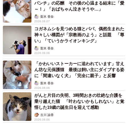
パンチ」の応酬 その後の心温まる結末に「愛
～！」「おばちゃん泣きそうや…」
梨木 香奈
2026.08.07
コガネムシを見つめる猫とパパ、偶然生まれた
神々しい構図が「宗教画のよう」と話題 「尊
い」「ていうかライオンキング」
梨木 香奈
2026.08.06
「かわいいストーカーに追われています」甘え
ん坊な元保護猫 最後は飼い主にダイブする姿
に「間違いなく犬」「完全に親子」と反響
梨木 香奈
2026.08.06
がんと片目の失明、3時間おきの壮絶な介護を
乗り越えた猫 「叶わないかもしれない」と覚
3/8
悟した19歳の誕生日を迎えて感動
古川 諭香
起こされる前に飼い主さんが起床。すると、みやびくんはきょとん顔に
2026.08.06
（画像提供：ふみさん）