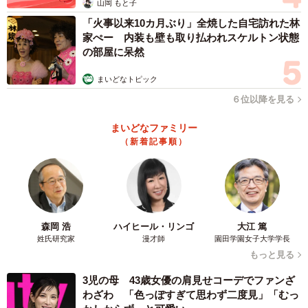
山岡 もと子
「火事以来10カ月ぶり」全焼した自宅訪れた林
家ぺー 内装も壁も取り払われスケルトン状態
の部屋に呆然
まいどなトピック
６位以降を見る
まいどなファミリー
（新着記事順）
森岡 浩
ハイヒール・リンゴ
大江 篤
姓氏研究家
漫才師
園田学園女子大学学長
もっと見る
3児の母 43歳女優の肩見せコーデでファンざ
わざわ 「色っぽすぎて思わず二度見」「むっ