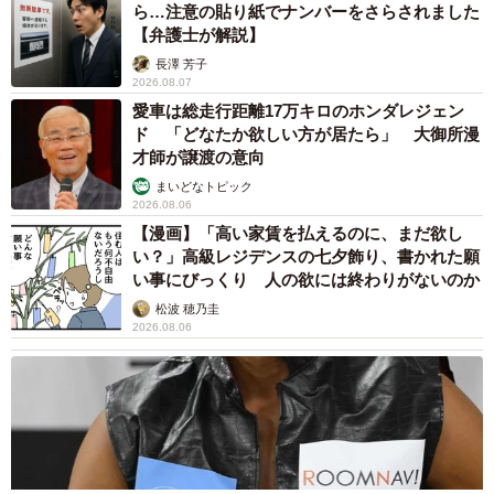
ら…注意の貼り紙でナンバーをさらされました
【弁護士が解説】
長澤 芳子
2026.08.07
愛車は総走行距離17万キロのホンダレジェン
ド 「どなたか欲しい方が居たら」 大御所漫
才師が譲渡の意向
まいどなトピック
2026.08.06
【漫画】「高い家賃を払えるのに、まだ欲し
い？」高級レジデンスの七夕飾り、書かれた願
い事にびっくり 人の欲には終わりがないのか
松波 穂乃圭
2026.08.06