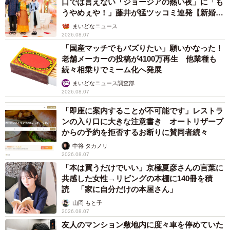
口では言えない「ジョージアの熱い夜」に「も
うやめぇや！」藤井が猛ツッコミ連発【新婚さ
ん】
まいどなニュース
2026.08.07
「国産マッチでもバズりたい」願いかなった！
老舗メーカーの投稿が4100万再生 他業種も
続々相乗りでミーム化へ発展
まいどなニュース調査部
2026.08.07
「即座に案内することが不可能です」レストラ
ンの入り口に大きな注意書き オートリザーブ
からの予約を拒否するお断りに賛同者続々
中将 タカノリ
2026.08.07
「本は買うだけでいい」京極夏彦さんの言葉に
共感した女性→リビングの本棚に140冊を積
読 「家に自分だけの本屋さん」
山岡 もと子
2026.08.07
友人のマンション敷地内に度々車を停めていた