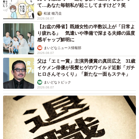
て…あなた毎朝私が起こしてますけど？笑
まったりくつろぐみやびくん（画像提供：ふみさん）
松波 穂乃圭
2026.08.07
【お盆の帰省】既婚女性の半数以上が「日常よ
り疲れる」 気遣いや準備で深まる夫婦の温度
感ギャップ鮮明に
まいどなニュース情報部
2026.08.07
父は「エミー賞」主演男優賞の真田広之 31歳
イケメン俳優が長髪ヒゲのワイルド近影「ガチ
ヒロさんそっくり」「新たな一面もステキ」
まいどなトピック
2026.08.07