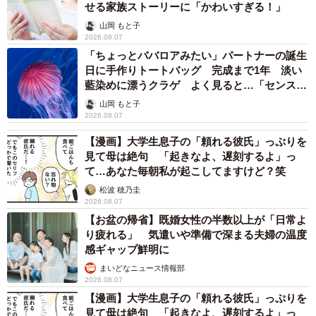
せる家族ストーリーに「かわいすぎる！」
山岡 もと子
2026.08.07
「ちょっとババロアみたい」パートナーの誕生
日に手作りトートバッグ 完成まで1年 淡い
藍染めに漂うクラゲ よく見ると…「センスす
ごい」
山岡 もと子
2026.08.07
【漫画】大学生息子の「頼れる彼氏」っぷりを
見て母は絶句 「起きなよ、遅刻するよ」っ
て…あなた毎朝私が起こしてますけど？笑
松波 穂乃圭
2026.08.07
【お盆の帰省】既婚女性の半数以上が「日常よ
り疲れる」 気遣いや準備で深まる夫婦の温度
感ギャップ鮮明に
まいどなニュース情報部
2026.08.07
【漫画】大学生息子の「頼れる彼氏」っぷりを
5/8
見て母は絶句 「起きなよ、遅刻するよ」っ