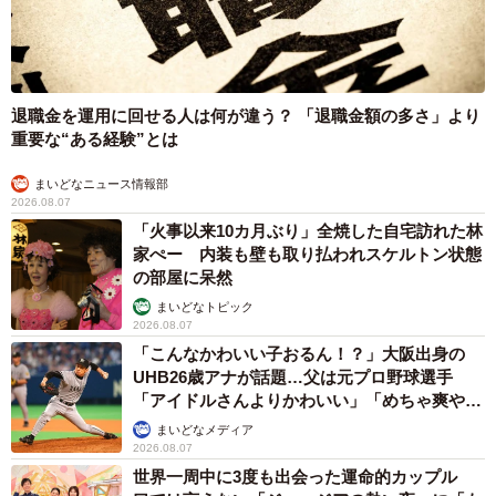
退職金を運用に回せる人は何が違う？ 「退職金額の多さ」より
重要な“ある経験”とは
まいどなニュース情報部
2026.08.07
「火事以来10カ月ぶり」全焼した自宅訪れた林
家ぺー 内装も壁も取り払われスケルトン状態
の部屋に呆然
まいどなトピック
2026.08.07
「こんなかわいい子おるん！？」大阪出身の
UHB26歳アナが話題…父は元プロ野球選手
「アイドルさんよりかわいい」「めちゃ爽や
か」
まいどなメディア
2026.08.07
世界一周中に3度も出会った運命的カップル