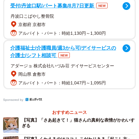
受付/丹波口駅/パート募集/8月7日更新
NEW
丹波口こばやし整骨院
京都府 京都市
アルバイト・パート：時給1,130円～1,300円
介護福祉士/介護職員/週3から可/デイサービスの
介護士/シフト相談可
NEW
アダージョ 株式会社/いづみ荘 デイサービスセンター
岡山県 倉敷市
2/8
アルバイト・パート：時給1,047円～1,095円
足元の毛布をくわえて、全力で飼い主さんを起こすみやびくん（画像提
供：ふみさん）
Sponsored by
ただならぬ雰囲気を感じるものの、ピーンと立ったお耳と
おすすめニュース
ピンクのお鼻、何より真剣なその眼差しがとてもかわいら
【写真】「さあ起きて！」猫さんの真剣な表情がかわいす
ぎる
しく、思わずクスッと笑みがこぼれてしまいそうです。