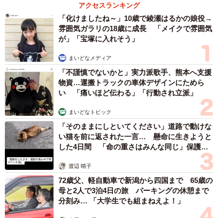
アクセスランキング
みやびくんがこうして朝、飼い主さんを起こすようになっ
「化けましたね～」10歳で綾瀬はるかの娘役→
たのは3年ほど前からでした。
雰囲気ガラリの18歳に成長 「メイクで雰囲気
が」「宝塚に入れそう」
「毎朝、というわけではないです。平日、休日問わず、気
まいどなメディア
が向いたときだけですね」
「不謹慎でないかと」実力派歌手、熊本へ支援
物資…運搬トラックの車体デザインにためら
この投稿は、ちょうど連休明けのタイミングでした。「早
い 「痛いほど伝わる」「行動され立派」
起きできるかな……」と、少しばかり緊張していたのが、
まいどなトピック
みやびくんに伝わったのではないかと飼い主さんは語りま
「そのままにしといてください」道路で動けな
す。
い猫を前に返された一言… 懸命に生きようと
した4日間 「命の重さはみんな同じ」保護団
体代表の訴え
「いつにも増して張り切って起こしてくれました。足元の
渡辺 晴子
布団をくわえるのが好きなようです」
72歳父、軽自動車で新潟から四国まで 65歳の
母と2人で3泊4日の旅 パーキングの休憩まで
まるで介護士さんのよう… 飼い主さんを見守るみ
分刻み… 「大学生でも組まねえよ！」
やびくん