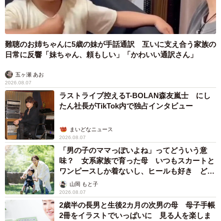
どうやら、みやびくんはお世話がとても上手なようです。
日々、大好きな飼い主さんを見守ってくれているといいま
す。
難聴のお姉ちゃんに5歳の妹が手話通訳 互いに支え合う家族の
日常に反響「妹ちゃん、頼もしい」「かわいい通訳さん」
「トイレに付き添ってくれて、終わるまでその場を動か
五ヶ瀬 あお
ず、見ていてくれます。何だか介護士さんのようです」
2026.08.07
ラストライブ控えるT-BOLAN森友嵐士 にし
大切な人には幸せでいてほしいーー。そう思うのは、人間
たん社長がTikTok内で独占インタビュー
だけではありません。みやびくんは、これからも大好きな
飼い主さんのそばにそっと寄り添い、温かい日々を過ごす
まいどなニュース
2026.08.07
ことでしょう。
「男の子のママっぽいよね」ってどういう意
味？ 女系家族で育った母 いつもスカートと
ワンピースしか着ないし、ヒールも好き どの
へんが…
山岡 もと子
2026.08.07
2歳半の長男と生後2カ月の次男の母 母子手帳
2冊をイラストでいっぱいに 見る人を楽しま