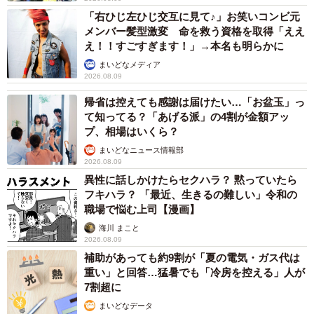
「右ひじ左ひじ交互に見て♪」お笑いコンビ元
メンバー髪型激変 命を救う資格を取得「ええ
え！！すごすぎます！」→本名も明らかに
まいどなメディア
2026.08.09
帰省は控えても感謝は届けたい…「お盆玉」っ
て知ってる？「あげる派」の4割が金額アッ
プ、相場はいくら？
まいどなニュース情報部
2026.08.09
異性に話しかけたらセクハラ？ 黙っていたら
フキハラ？ 「最近、生きるの難しい」令和の
職場で悩む上司【漫画】
海川 まこと
2026.08.09
補助があっても約9割が「夏の電気・ガス代は
重い」と回答…猛暑でも「冷房を控える」人が
7割超に
まいどなデータ