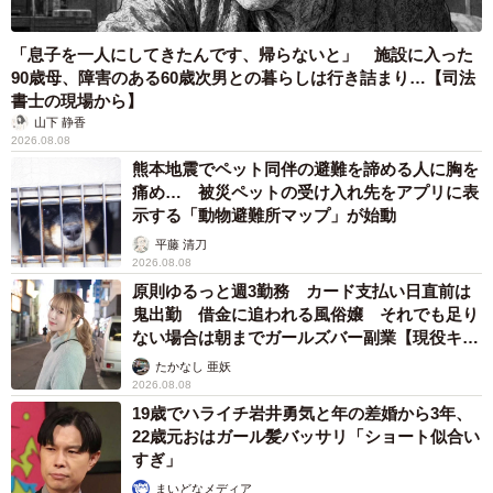
「息子を一人にしてきたんです、帰らないと」 施設に入った
90歳母、障害のある60歳次男との暮らしは行き詰まり…【司法
書士の現場から】
山下 静香
2026.08.08
熊本地震でペット同伴の避難を諦める人に胸を
痛め… 被災ペットの受け入れ先をアプリに表
示する「動物避難所マップ」が始動
平藤 清刀
2026.08.08
原則ゆるっと週3勤務 カード支払い日直前は
鬼出勤 借金に追われる風俗嬢 それでも足り
ない場合は朝までガールズバー副業【現役キャ
ストに取材】
たかなし 亜妖
2026.08.08
19歳でハライチ岩井勇気と年の差婚から3年、
22歳元おはガール髪バッサリ「ショート似合い
すぎ」
まいどなメディア