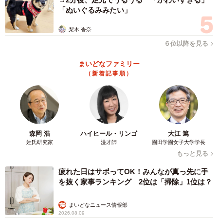
「ぬいぐるみみたい」
梨木 香奈
６位以降を見る
まいどなファミリー
（新着記事順）
森岡 浩
ハイヒール・リンゴ
大江 篤
姓氏研究家
漫才師
園田学園女子大学学長
もっと見る
疲れた日はサボってOK！みんなが真っ先に手
を抜く家事ランキング 2位は「掃除」1位は？
まいどなニュース情報部
2026.08.09