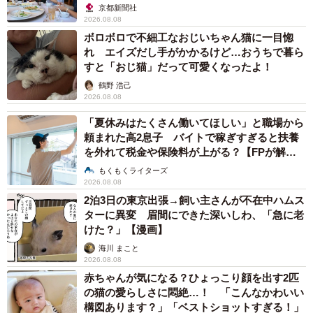
京都新聞社
2026.08.08
ボロボロで不細工なおじいちゃん猫に一目惚
れ エイズだし手がかかるけど…おうちで暮ら
すと「おじ猫」だって可愛くなったよ！
鶴野 浩己
2026.08.08
「夏休みはたくさん働いてほしい」と職場から
頼まれた高2息子 バイトで稼ぎすぎると扶養
を外れて税金や保険料が上がる？【FPが解
説】
もくもくライターズ
2026.08.08
2泊3日の東京出張→飼い主さんが不在中ハムス
ターに異変 眉間にできた深いしわ、「急に老
けた？」【漫画】
海川 まこと
2026.08.08
赤ちゃんが気になる？ひょっこり顔を出す2匹
の猫の愛らしさに悶絶…！ 「こんなかわいい
構図あります？」「ベストショットすぎる！」