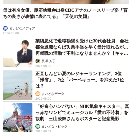
母は有名女優、慶応幼稚舎出身CBCアナのノースリーブ姿「育
ちの良さが表情に表れてる」「天使の笑顔」
まいどなメディア
2026.08.09
業績悪化で退職勧奨を受けた30代会社員 会社
都合退職ならば失業手当を早く受け取れるが…
再就職の活動で不利になりませんか？【キャリ
アカウンセラーが解説】
長澤 芳子
2026.08.09
正直しんどい夏のレジャーランキング、3位
「帰省」、2位「バーベキュー」を抑えた1位
は？
まいどなデータ
2026.08.09
「好奇心ハンパない」NHK気象キャスター、真
っ赤なワンピでミュージカル「愛の不時着」を
観劇 三山凌輝さんらポスターと記念撮影
まいどなトピック
2026.08.09