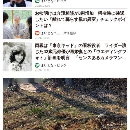
まいどなトピック
2026.08.08
お盆明けは介護相談が3割増加 帰省時に確認
したい「離れて暮らす親の異変」チェックポイ
ントは？
まいどなニュース情報部
2026.08.08
両親は「東京キッド」の看板役者 ライダー演
じた42歳元俳優が再婚妻との「ウエディングフ
ォト」計画を明言 「センスあるカメラマン求
む」
まいどなトピック
2026.08.08