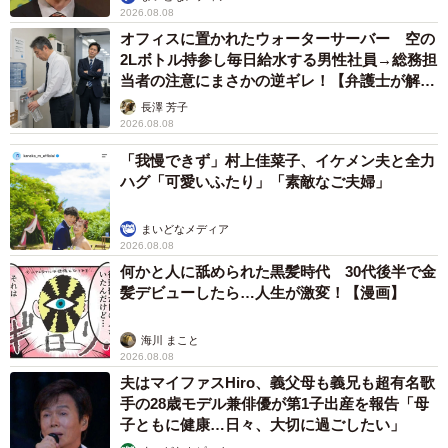
2026.08.08
オフィスに置かれたウォーターサーバー 空の
2Lボトル持参し毎日給水する男性社員→総務担
当者の注意にまさかの逆ギレ！【弁護士が解
説】
長澤 芳子
2026.08.08
「我慢できず」村上佳菜子、イケメン夫と全力
ハグ「可愛いふたり」「素敵なご夫婦」
まいどなメディア
2026.08.08
何かと人に舐められた黒髪時代 30代後半で金
髪デビューしたら…人生が激変！【漫画】
海川 まこと
2026.08.08
夫はマイファスHiro、義父母も義兄も超有名歌
手の28歳モデル兼俳優が第1子出産を報告「母
子ともに健康…日々、大切に過ごしたい」