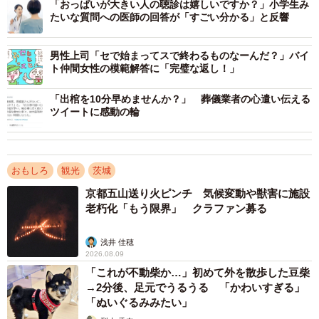
「おっぱいが大きい人の聴診は嬉しいですか？」小学生み
たいな質問への医師の回答が「すごい分かる」と反響
男性上司「セで始まってスで終わるものなーんだ？」バイ
ト仲間女性の模範解答に「完璧な返し！」
「出棺を10分早めませんか？」 葬儀業者の心遣い伝える
ツイートに感動の輪
おもしろ
観光
茨城
京都五山送り火ピンチ 気候変動や獣害に施設
老朽化「もう限界」 クラファン募る
浅井 佳穂
2026.08.09
「これが不動柴か…」初めて外を散歩した豆柴
→2分後、足元でうるうる 「かわいすぎる」
「ぬいぐるみみたい」