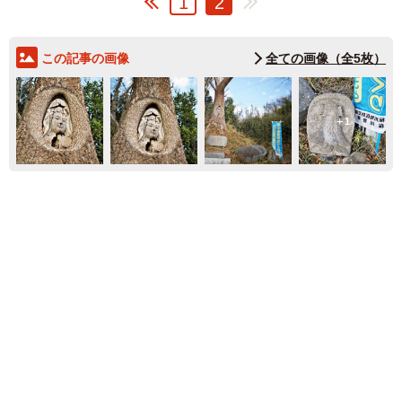
1
2
この記事の画像
全ての画像（全5枚）
1