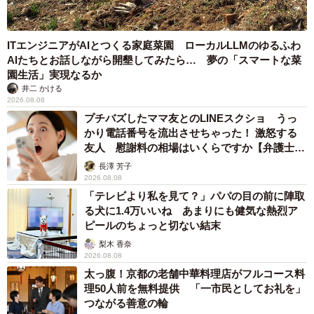
ITエンジニアがAIとつくる家庭菜園 ローカルLLMのゆるふわ
AIたちとお話しながら開墾してみたら… 夢の「スマートな菜
園生活」実現なるか
井二 かける
2026.08.08
プチバズしたママ友とのLINEスクショ うっ
かり電話番号を流出させちゃった！ 激怒する
友人 慰謝料の相場はいくらですか【弁護士が
解説】
長澤 芳子
2026.08.08
「テレビより私を見て？」パパの目の前に陣取
る犬に1.4万いいね あまりにも健気な熱烈ア
ピールのちょっと切ない結末
梨木 香奈
2026.08.08
太っ腹！京都の老舗中華料理店がフルコース料
理50人前を無料提供 「一市民としてお礼を」
つながる善意の輪