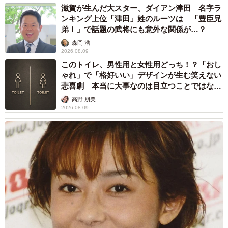
滋賀が生んだ大スター、ダイアン津田 名字ラ
ンキング上位「津田」姓のルーツは 「豊臣兄
弟！」で話題の武将にも意外な関係が…？
森岡 浩
2026.08.09
このトイレ、男性用と女性用どっち！？「おし
ゃれ」で「格好いい」デザインが生む笑えない
悲喜劇 本当に大事なのは目立つことではな
く…
高野 朋美
2026.08.09