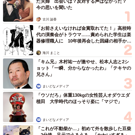
た夫婦 出会いは？反対する声はなかった？
今の思いを聞いた
古川 諭香
「お前さえいなければ金賞取れてた！」高校時
代の演奏会がトラウマ……責められた学生は楽
器修理職人に 10年後再会した因縁の相手から
思わぬ申し出【漫画】
海川 まこと
「キム兄」木村祐一が激やせ、松本人志と2シ
ョット「一瞬、分からなかったわ」「テキヤの
兄さん」
まいどなメディア
「ウソだろ」体重130kgの女性芸人オダウエダ
植田 大学時代のほっそり姿に「マジで」
まいどなメディア
「これが不動柴か…」初めて外を散歩した豆柴
→2分後、足元でうるうる 「かわいすぎる」