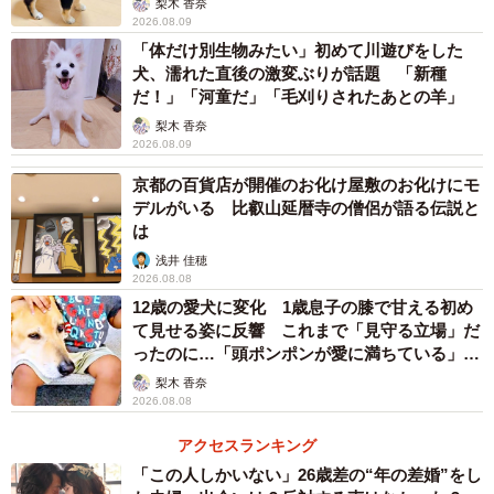
梨木 香奈
2026.08.09
「体だけ別生物みたい」初めて川遊びをした
犬、濡れた直後の激変ぶりが話題 「新種
だ！」「河童だ」「毛刈りされたあとの羊」
梨木 香奈
2026.08.09
京都の百貨店が開催のお化け屋敷のお化けにモ
デルがいる 比叡山延暦寺の僧侶が語る伝説と
は
浅井 佳穂
2026.08.08
12歳の愛犬に変化 1歳息子の膝で甘える初め
て見せる姿に反響 これまで「見守る立場」だ
ったのに…「頭ポンポンが愛に満ちている」
「尊…」
梨木 香奈
2026.08.08
アクセスランキング
「この人しかいない」26歳差の“年の差婚”をし