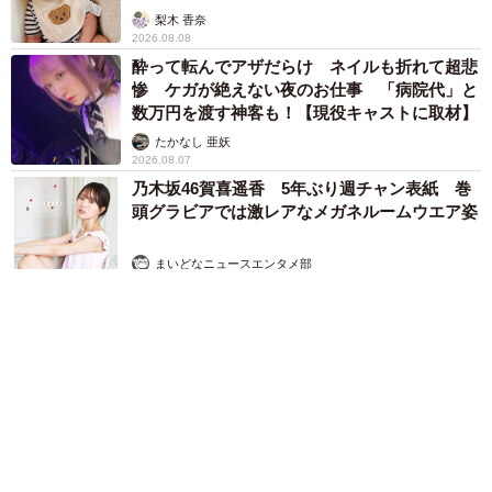
梨木 香奈
2026.08.08
酔って転んでアザだらけ ネイルも折れて超悲
惨 ケガが絶えない夜のお仕事 「病院代」と
数万円を渡す神客も！【現役キャストに取材】
たかなし 亜妖
2026.08.07
乃木坂46賀喜遥香 5年ぶり週チャン表紙 巻
頭グラビアでは激レアなメガネルームウエア姿
まいどなニュースエンタメ部
2026.08.07