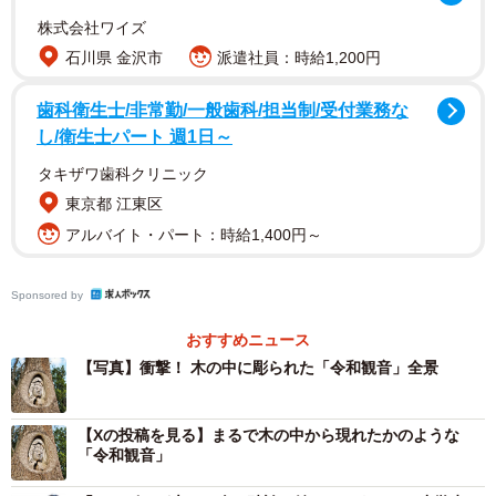
株式会社ワイズ
石川県 金沢市
派遣社員：時給1,200円
歯科衛生士/非常勤/一般歯科/担当制/受付業務な
し/衛生士パート 週1日～
タキザワ歯科クリニック
東京都 江東区
アルバイト・パート：時給1,400円～
Sponsored by
おすすめニュース
【写真】衝撃！ 木の中に彫られた「令和観音」全景
【Xの投稿を見る】まるで木の中から現れたかのような
「令和観音」