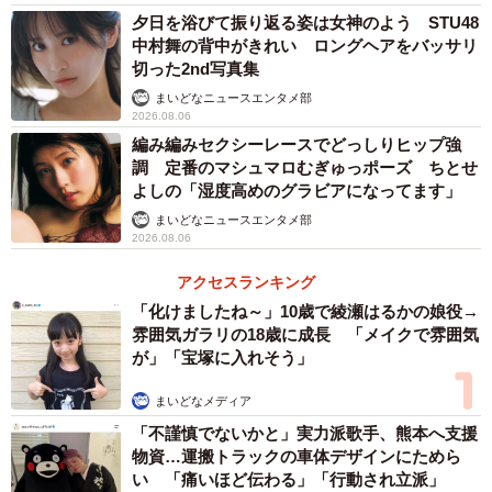
夕日を浴びて振り返る姿は女神のよう STU48
中村舞の背中がきれい ロングヘアをバッサリ
切った2nd写真集
まいどなニュースエンタメ部
2026.08.06
編み編みセクシーレースでどっしりヒップ強
調 定番のマシュマロむぎゅっポーズ ちとせ
よしの「湿度高めのグラビアになってます」
まいどなニュースエンタメ部
2026.08.06
アクセスランキング
「化けましたね～」10歳で綾瀬はるかの娘役→
雰囲気ガラリの18歳に成長 「メイクで雰囲気
が」「宝塚に入れそう」
まいどなメディア
「不謹慎でないかと」実力派歌手、熊本へ支援
物資…運搬トラックの車体デザインにためら
い 「痛いほど伝わる」「行動され立派」