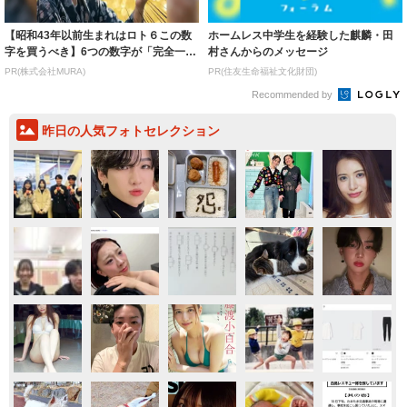
【昭和43年以前生まれはロト６この数
ホームレス中学生を経験した麒麟・田
字を買うべき】6つの数字が「完全一
村さんからのメッセージ
致」する方...
PR(株式会社MURA)
PR(住友生命福祉文化財団)
Recommended by
昨日の人気フォトセレクション