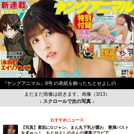
『ヤングアニマル』8号 の表紙を飾ったちとせよしの
まだまだ画像は続きます。画像（3/13）
↓ スクロールで次の写真 ↓
おすすめニュース
【写真】素肌にGジャン、まん丸下乳が露わ 豊満バスト
をぎゅっ！ ちとせよしのさんの濃厚グラビア