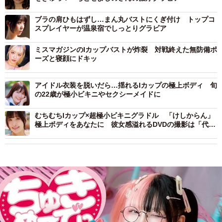
ブラの肩ひもはずし…まん丸バストにくぎ付け トップコ
スプレイヤーが温泉宿でしっとりグラビア
ミスマガジンのIカップバストが炸裂 対戦終えた無防備ポ
ーズと寝顔にドキッ
アイドル衣装を脱いだら…揺れるIカップの極上ボディ 旬
の22歳が極小ビキニやセクシーメイドに
むちむちIカップ×超極小ビキニグラドル 「けしからん」
極上ボディをあなたに 彼女感溢れるDVDの撮影は「代謝
が良すぎて汗ばんでしまうほど」