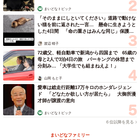
まいどなトピック
「そのままにしといてください」道路で動けな
い猫を前に返された一言… 懸命に生きようと
した4日間 「命の重さはみんな同じ」保護団
体代表の訴え
渡辺 晴子
72歳父、軽自動車で新潟から四国まで 65歳の
母と2人で3泊4日の旅 パーキングの休憩まで
分刻み… 「大学生でも組まねえよ！」
山岡 もと子
愛車は総走行距離17万キロのホンダレジェン
ド 「どなたか欲しい方が居たら」 大御所漫
才師が譲渡の意向
まいどなトピック
６位以降を見る
まいどなファミリー