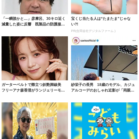
「一瞬誰かと…」彦摩呂、30キロ近く
宝くじ当たる人は“たまたま”じゃな
減量した姿に反響 既製品の防護服が
い?!
着られると...
PR(合同会社デジタルファーム )
ガーターベルトで際立つ妖艶脚線美
紗栄子の長男 18歳のモデル、カジュ
フリーアナ森香澄がランジェリーモデ
アルコーデのおしゃれ近影が「両親の
ルに ｢PE...
いいとこ取...