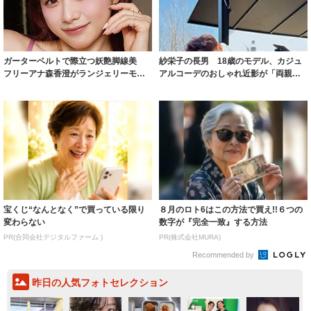
ガーターベルトで際立つ妖艶脚線美
紗栄子の長男 18歳のモデル、カジュ
フリーアナ森香澄がランジェリーモデ
アルコーデのおしゃれ近影が「両親の
ルに ｢PE...
いいとこ取...
宝くじ“なんとなく”で買っている限り
８月のロト6はこの方法で買え!!６つの
変わらない
数字が『完全一致』する方法
PR(合同会社デジタルファーム )
PR(株式会社MURA)
Recommended by
昨日の人気フォトセレクション