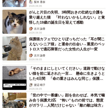
梨木 香奈
2026.08.06
がんと片目の失明、3時間おきの壮絶な介護を
乗り越えた猫 「叶わないかもしれない」と覚
悟した19歳の誕生日を迎えて感動
古川 諭香
2026.08.06
保護猫カフェでひとりぼっちだった「耳が聞こ
えないシニア猫」と運命の出会い→重度のペッ
トロスで適応障害だった女性の人生が一変
古川 諭香
2026.08.05
「そのままにしといてください」道路で動けな
い猫を前に返された一言… 懸命に生きようと
した4日間 「命の重さはみんな同じ」保護団
体代表の訴え
渡辺 晴子
2026.08.05
「世の中で一番嫌い」顔を合わせば、本気で噛
み合う保護犬2匹 “怖い”ものの前では、態度
がガラリ…人間だけじゃない「敵の敵は味方」