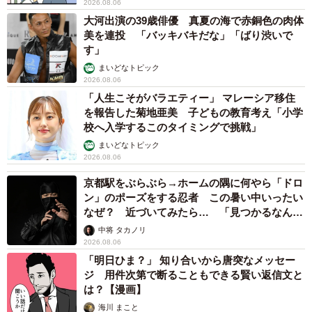
2026.08.06
大河出演の39歳俳優 真夏の海で赤銅色の肉体
美を連投 「バッキバキだな」「ばり渋いで
す」
まいどなトピック
2026.08.06
「人生こそがバラエティー」 マレーシア移住
を報告した菊地亜美 子どもの教育考え「小学
校へ入学するこのタイミングで挑戦」
まいどなトピック
2026.08.06
京都駅をぶらぶら→ホームの隅に何やら「ドロ
ン」のポーズをする忍者 この暑い中いったい
なぜ？ 近づいてみたら… 「見つかるなんて
未熟」
中将 タカノリ
2026.08.06
「明日ひま？」 知り合いから唐突なメッセー
ジ 用件次第で断ることもできる賢い返信文と
は？【漫画】
海川 まこと