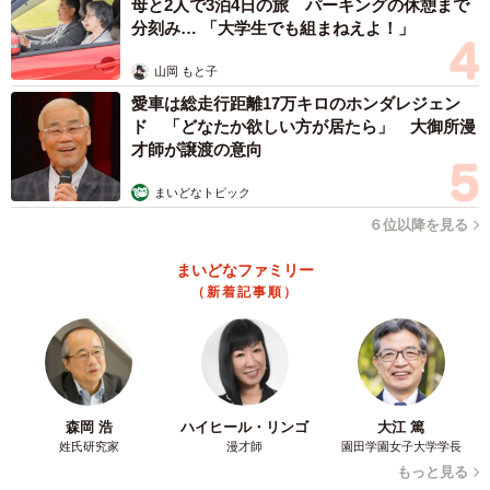
母と2人で3泊4日の旅 パーキングの休憩まで
分刻み… 「大学生でも組まねえよ！」
山岡 もと子
愛車は総走行距離17万キロのホンダレジェン
ド 「どなたか欲しい方が居たら」 大御所漫
才師が譲渡の意向
まいどなトピック
６位以降を見る
まいどなファミリー
（新着記事順）
森岡 浩
ハイヒール・リンゴ
大江 篤
姓氏研究家
漫才師
園田学園女子大学学長
もっと見る