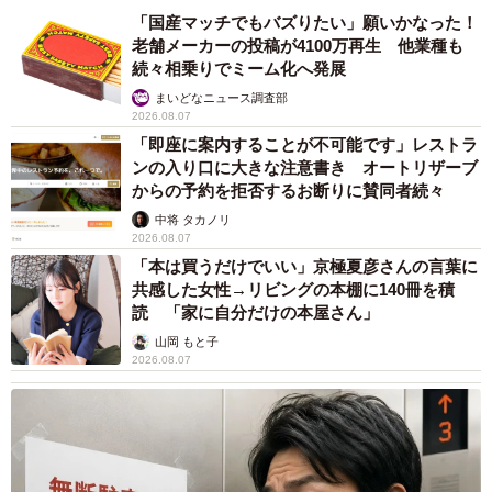
「国産マッチでもバズりたい」願いかなった！
老舗メーカーの投稿が4100万再生 他業種も
続々相乗りでミーム化へ発展
まいどなニュース調査部
2026.08.07
「即座に案内することが不可能です」レストラ
ンの入り口に大きな注意書き オートリザーブ
からの予約を拒否するお断りに賛同者続々
中将 タカノリ
2026.08.07
「本は買うだけでいい」京極夏彦さんの言葉に
共感した女性→リビングの本棚に140冊を積
読 「家に自分だけの本屋さん」
山岡 もと子
2026.08.07