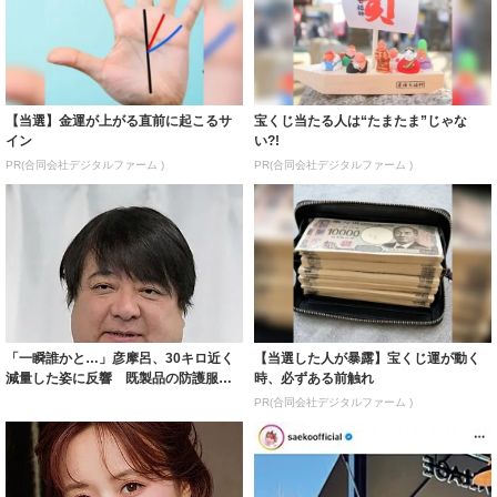
【当選】金運が上がる直前に起こるサ
宝くじ当たる人は“たまたま”じゃな
イン
い?!
PR(合同会社デジタルファーム )
PR(合同会社デジタルファーム )
「一瞬誰かと…」彦摩呂、30キロ近く
【当選した人が暴露】宝くじ運が動く
減量した姿に反響 既製品の防護服が
時、必ずある前触れ
着られると...
PR(合同会社デジタルファーム )