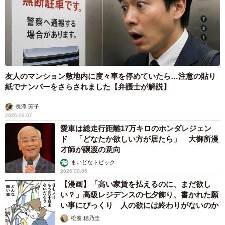
友人のマンション敷地内に度々車を停めていたら…注意の貼り
紙でナンバーをさらされました【弁護士が解説】
長澤 芳子
2026.08.07
愛車は総走行距離17万キロのホンダレジェン
ド 「どなたか欲しい方が居たら」 大御所漫
才師が譲渡の意向
まいどなトピック
2026.08.06
【漫画】「高い家賃を払えるのに、まだ欲し
い？」高級レジデンスの七夕飾り、書かれた願
い事にびっくり 人の欲には終わりがないのか
松波 穂乃圭