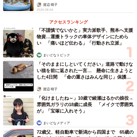
渡辺 晴子
2026.08.04
アクセスランキング
「不謹慎でないかと」実力派歌手、熊本へ支援
物資…運搬トラックの車体デザインにためら
い 「痛いほど伝わる」「行動され立派」
まいどなトピック
「そのままにしといてください」道路で動けな
い猫を前に返された一言… 懸命に生きようと
した4日間 「命の重さはみんな同じ」保護団
体代表の訴え
渡辺 晴子
「化けましたね～」10歳で綾瀬はるかの娘役→
雰囲気ガラリの18歳に成長 「メイクで雰囲気
が」「宝塚に入れそう」
まいどなメディア
72歳父、軽自動車で新潟から四国まで 65歳の