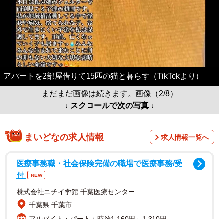
アパートを2部屋借りて15匹の猫と暮らす（TikTokより）
まだまだ画像は続きます。画像（2/8）
↓ スクロールで次の写真 ↓
まいどなの求人情報
求人情報一覧へ
医療事務職・社会保険完備の職場で医療事務/受
付
NEW
株式会社ニチイ学館 千葉医療センター
千葉県 千葉市
アルバイト・パート：時給1,160円～1,310円