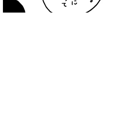
「誰かみたいにならなきゃ」 他人を正解にして生きてきた母
親 自己主張が苦手な娘に教わった大切なこと【漫画】
海川 まこと
2026.08.06
「カニにアジをあげると青くなる」ほんと
に！？ 「自然の染色技術が凄い」と話題に
その理由とは…？
竹中 友一（RinToris）
2026.08.06
誰も求めていない職場の「謎マナー」、「過剰
な挨拶」や「お土産配り」を抑えた1位は？
やめられない理由は「周りの目」