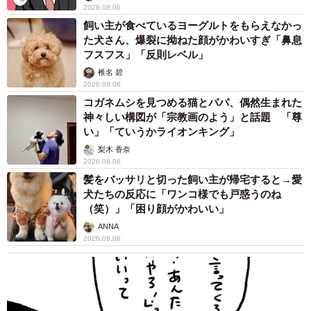
2026.08.06
飼い主が食べているヨーグルトをもらえなかっ
た犬さん、爆裂に拗ねた顔がかわいすぎ「鼻息
フスフス」「反則レベル」
椎名 碧
2026.08.06
コガネムシを見つめる猫とパパ、偶然生まれた
神々しい構図が「宗教画のよう」と話題 「尊
い」「ていうかライオンキング」
梨木 香奈
2026.08.06
髪をバッサリと切った飼い主が帰宅すると→愛
犬たちの反応に「ワンコ様でも戸惑うのね
（笑）」「困り顔がかわいい」
ANNA
2026.08.06