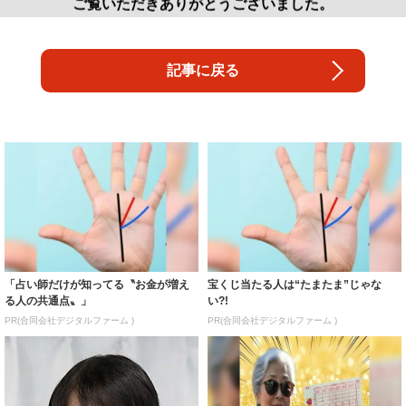
「占い師だけが知ってる〝お金が増え
宝くじ当たる人は“たまたま”じゃな
る人の共通点〟」
い?!
PR(合同会社デジタルファーム )
PR(合同会社デジタルファーム )
「一瞬誰かと…」彦摩呂、30キロ近く
８月のロト6はこの方法で買え!!６つの
減量した姿に反響 既製品の防護服が
数字が『完全一致』する方法