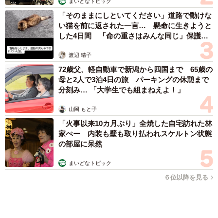
渡辺 晴子
72歳父、軽自動車で新潟から四国まで 65歳の
母と2人で3泊4日の旅 パーキングの休憩まで
分刻み… 「大学生でも組まねえよ！」
山岡 もと子
「火事以来10カ月ぶり」全焼した自宅訪れた林
家ぺー 内装も壁も取り払われスケルトン状態
の部屋に呆然
まいどなトピック
６位以降を見る