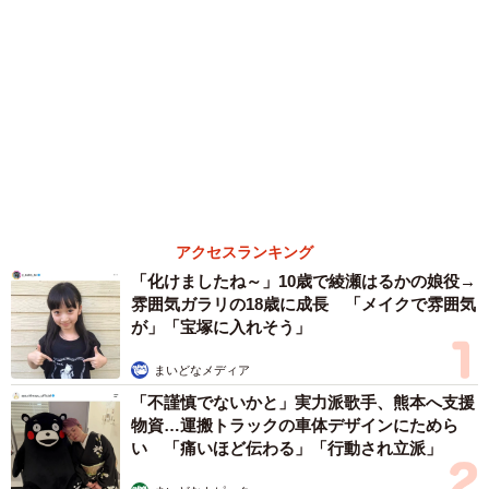
アクセスランキング
「化けましたね～」10歳で綾瀬はるかの娘役→
雰囲気ガラリの18歳に成長 「メイクで雰囲気
が」「宝塚に入れそう」
まいどなメディア
「不謹慎でないかと」実力派歌手、熊本へ支援
物資…運搬トラックの車体デザインにためら
い 「痛いほど伝わる」「行動され立派」
まいどなトピック
「そのままにしといてください」道路で動けな
い猫を前に返された一言… 懸命に生きようと
した4日間 「命の重さはみんな同じ」保護団
体代表の訴え