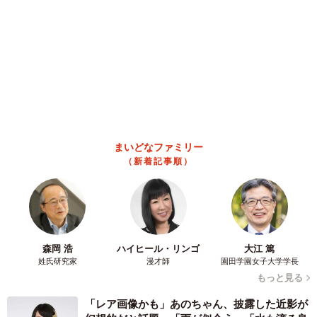
まいどなファミリー
（新着記事順）
森岡 浩
ハイヒール・リンゴ
大江 篤
姓氏研究家
漫才師
園田学園女子大学学長
もっと見る
「レア画像かも」あのちゃん、披露した近影が
幻想的だと話題 「雨が似合う」「水も滴る良
いアーティスト」「脚めっちゃきれい」
まいどなメディア
2026.08.07
【漫画】周囲の目を気にせず遊べる！洗濯物も