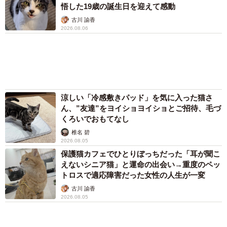
涼しい「冷感敷きパッド」を気に入った猫さ
ん、”友達”をヨイショヨイショとご招待、毛づ
くろいでおもてなし
椎名 碧
2026.08.05
保護猫カフェでひとりぼっちだった「耳が聞こ
えないシニア猫」と運命の出会い→重度のペッ
トロスで適応障害だった女性の人生が一変
古川 諭香
2026.08.05