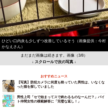
ひどい口内炎も少しずつ改善しているそう（画像提供：今村
かなえさん）
まだまだ画像は続きます。画像（3/8）
↓ スクロールで次の写真 ↓
おすすめニュース
【写真】防犯カメラに何度も映っていた男性は、いなくな
った猫を探していました
男性上司「セで始まってスで終わるものなーんだ？」バイ
ト仲間女性の模範解答に「完璧な返し！」