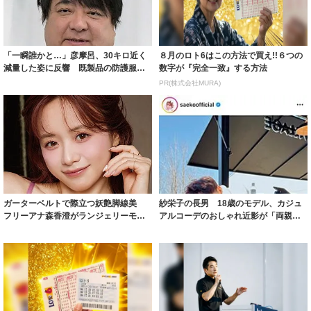
着られると...
PR(株式会社MURA)
ガーターベルトで際立つ妖艶脚線美
紗栄子の長男 18歳のモデル、カジュ
フリーアナ森香澄がランジェリーモデ
アルコーデのおしゃれ近影が「両親の
ルに ｢PE...
いいとこ取...
８月のロト6はこの方法で買え!!６つの
事例から学ぶ『特権アクセス管理』
数字が『完全一致』する方法
PR(株式会社MURA)
PR(KeeperSecurity)