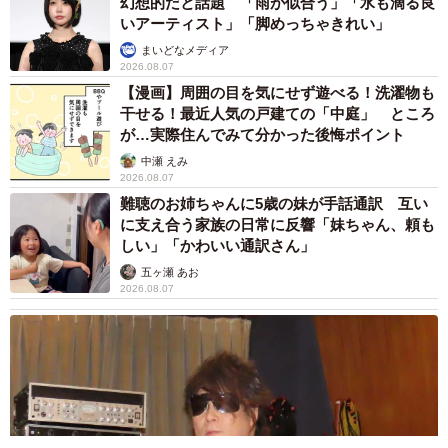
干せる！最近人気の戸建ての「中庭」 ところ
が…実際住んでみて分かった後悔ポイント
中瀬 えみ
2026.08.07
難聴のお姉ちゃんに5歳の妹が手話通訳 互い
に支え合う家族の日常に反響「妹ちゃん、頼も
しい」「かわいい通訳さん」
五ヶ瀬 あお
2026.08.07