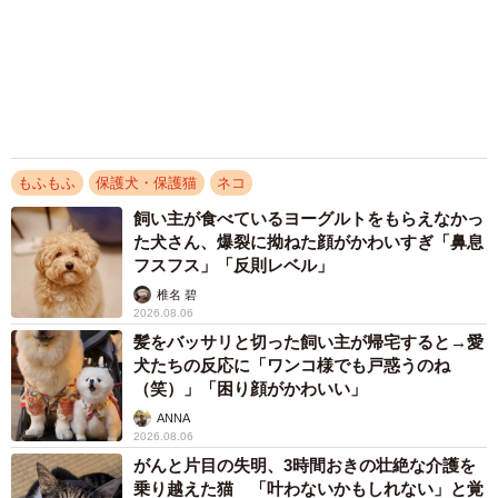
もふもふ
保護犬・保護猫
ネコ
飼い主が食べているヨーグルトをもらえなかっ
た犬さん、爆裂に拗ねた顔がかわいすぎ「鼻息
フスフス」「反則レベル」
椎名 碧
2026.08.06
髪をバッサリと切った飼い主が帰宅すると→愛
犬たちの反応に「ワンコ様でも戸惑うのね
（笑）」「困り顔がかわいい」
ANNA
2026.08.06
がんと片目の失明、3時間おきの壮絶な介護を
乗り越えた猫 「叶わないかもしれない」と覚
悟した19歳の誕生日を迎えて感動
古川 諭香
2026.08.06