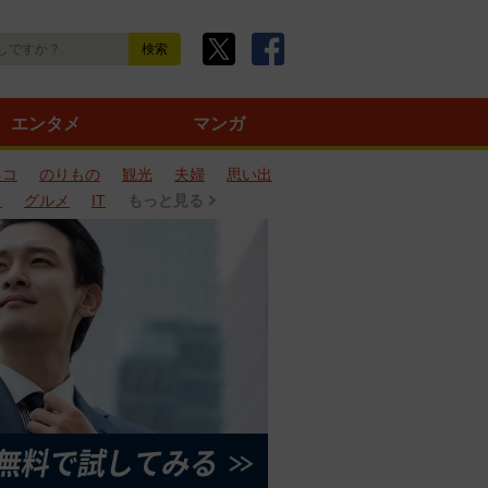
エンタメ
マンガ
ネコ
のりもの
観光
夫婦
思い出
タ
グルメ
IT
もっと見る