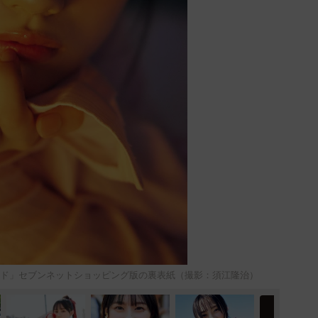
ュード」セブンネットショッピング版の裏表紙（撮影：須江隆治）