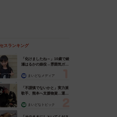
セスランキング
「化けましたね～」10歳で綾
瀬はるかの娘役→雰囲気ガラ
リの18歳に成長 「メイクで
雰囲気が」「宝塚に入れそ
まいどなメディア
う」
「不謹慎でないかと」実力派
歌手、熊本へ支援物資…運搬
トラックの車体デザインにた
めらい 「痛いほど伝わる」
まいどなトピック
「行動され立派」
「そのままにしといてくださ