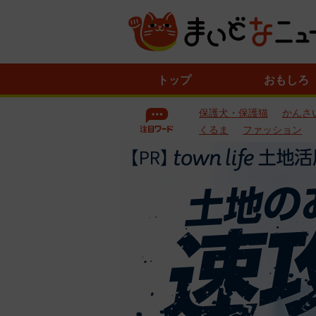
ニ
トップ
おもしろ
ュ
ー
保護犬・保護猫
かんさ
ス
一
くるま
ファッション
覧