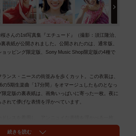
﨑桜さんの1st写真集『エチュード』（撮影：須江隆治、
類の裏表紙が公開されました。公開されたのは、通常版、
ピング限定版、Sony Music Shop限定版の4種で
フランス・ニースの街並みを歩くカット。この衣装は、
6の5期生楽曲「17分間」をオマージュしたものとなっ
グ限定版の裏表紙は、画角いっぱいに寄った一枚。夜に
らされて儚げな表情を浮かべています。
いドレスを着用し、アンニュイな表情を浮かべる一枚。
場が写っている。Sony Music Shop版の裏表紙
続きを読む
る一枚。ニースの市場で撮影され、この日は色々な路面