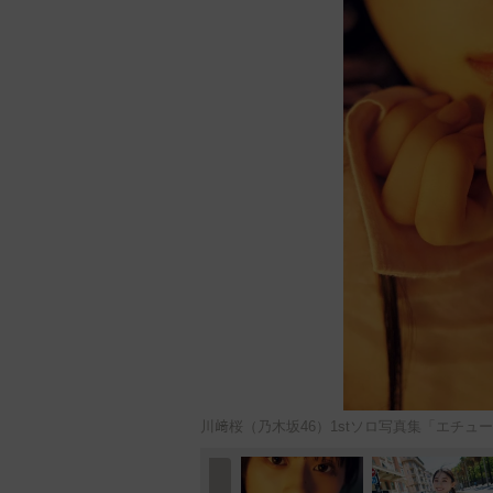
川﨑桜（乃木坂46）1stソロ写真集「エチ