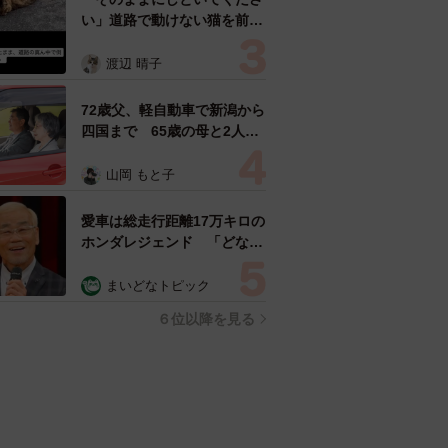
い」道路で動けない猫を前に
返された一言… 懸命に生き
ようとした4日間 「命の重
渡辺 晴子
さはみんな同じ」保護団体代
表の訴え
72歳父、軽自動車で新潟から
四国まで 65歳の母と2人で
3泊4日の旅 パーキングの休
憩まで分刻み… 「大学生で
山岡 もと子
も組まねえよ！」
愛車は総走行距離17万キロの
ホンダレジェンド 「どなた
か欲しい方が居たら」 大御
所漫才師が譲渡の意向
まいどなトピック
６位以降を見る