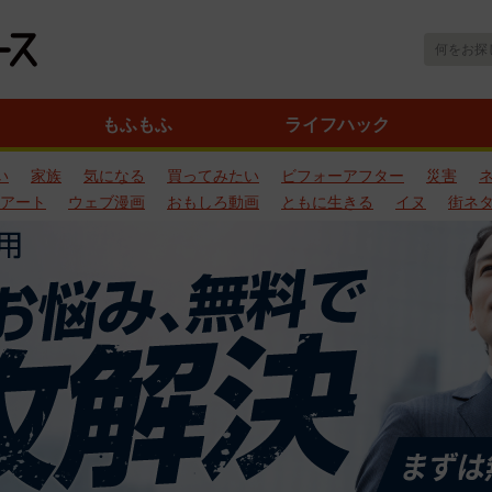
もふもふ
ライフハック
い
家族
気になる
買ってみたい
ビフォーアフター
災害
アート
ウェブ漫画
おもしろ動画
ともに生きる
イヌ
街ネ