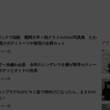
バックで悩殺 難関大卒Ｉ砲グラドルの1st写真集 たわ
アク
透けボディスーツや覚悟の全裸カット
ンタメ部
で一糸纏わぬ姿 令和のシンデレラ女優が限界セクシー
ボディとオトナの色気
ンタメ部
カップモデルがビキニ姿で仰向けになったら…まさかの
も！
ンタメ部