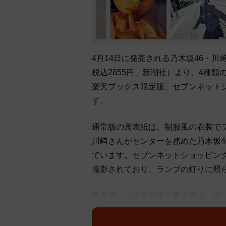
4月14日に発売される乃木坂46・川
税込2855円、新潮社）より、4種
楽天ブックス限定版、セブンネットショッ
す。
通常版の裏表紙は、制服風の衣装で
川﨑さんがセンターを務めた乃木坂4
ています。セブンネットショッピン
撮影されており、ランプの灯りに照
楽天ブックス限定版の裏表紙は、赤
背景にはニースの観光名所であるマセナ広
は、花束を胸に抱えて笑顔を浮かべ