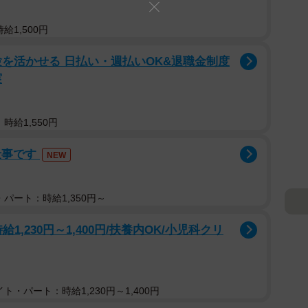
日の32ndシングル「人は夢を二度見る」で初の表題曲選抜
ーとして活動。2023年10月1日からはNHKラジオ第
給1,500円
第5日曜のレギュラーMCに就任。
を活かせる 日払い・週払いOK&退職金制度
実
時給1,550円
仕事です
NEW
パート：時給1,350円～
給1,230円～1,400円/扶養内OK/小児科クリ
ト・パート：時給1,230円～1,400円