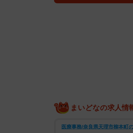
店で買い物を楽しんでいました。
多才なメンバーが揃う乃木坂46の5
持つ異色の存在。あざと可愛いキャ
の撮影地として彼女が希望したのは
都市での撮影を通じて、これまでに
街・ニースでは、たっぷり日差しを
街を散策しました。
乃木坂46川﨑桜 1st写真集『エチュード』
では、先行カットやオフショットを
【川﨑桜さんプロフィル】
まいどなの求人情
2003年4月17日生まれ、神奈川県出身
7日の31stシングル「ここにはない
医療事務/奈良県天理市柳本町
めた。2023年3月には「世界フィギ