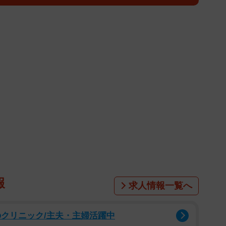
期生の中でも、幼少期からフィギュアスケートの経験を
ラクターで人気を集めてきました。初めてのソロ写真集
、かねてより憧れのフランス。気候や雰囲気の異なる２
ない多彩な表情を引き出しました。南フランスの海辺の
浴びて水着撮影に挑戦。花の都・パリでは、おしゃれな
【4月14日発売】【公式X】(@sakuraphotobook)
随時公開しています。
報
求人情報一覧へ
 2022年に5期生として乃木坂46に加入。2022年12月
もの」に収録された5期生楽曲「17分間」でセンターを務
のクリニック/主夫・主婦活躍中
ュアスケート選手権2023」（フジテレビ系）スペシャル