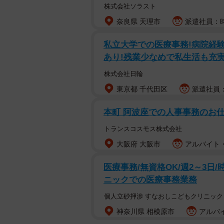
サポーターに就任。2023年3月29
株式会社ソラスト
入りを果たし、以降連続して選抜メンバ
奈良県 天理市
派遣社員：時
1「らじらー!サンデー」第1・第3・
私立大学での医療事務!病院経験
あり!残業少なめで私生活も充
株式会社日輪
東京都 千代田区
派遣社員：
本町 阿波座での人事事務のお
トランスコスモス株式会社
大阪府 大阪市
アルバイト・
医療事務/無資格OK/週2～3日/時
ニックでの医療事務業務
個人立砂押渉 すなおしこどもクリニック
神奈川県 相模原市
アルバイ