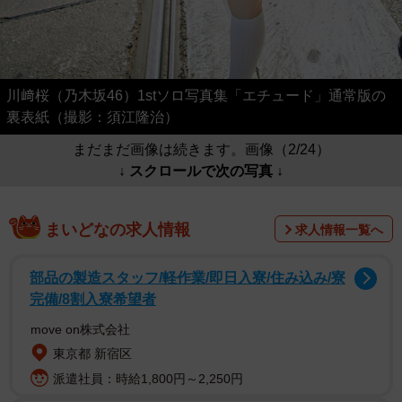
川﨑桜（乃木坂46）1stソロ写真集「エチュード」通常版の
裏表紙（撮影：須江隆治）
まだまだ画像は続きます。画像（2/24）
↓ スクロールで次の写真 ↓
まいどなの求人情報
求人情報一覧へ
部品の製造スタッフ/軽作業/即日入寮/住み込み/寮
完備/8割入寮希望者
move on株式会社
東京都 新宿区
派遣社員：時給1,800円～2,250円