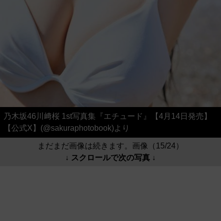
乃木坂46川﨑桜 1st写真集『エチュード』【4月14日発売】
【公式X】(@sakuraphotobook)より
まだまだ画像は続きます。画像（15/24）
↓ スクロールで次の写真 ↓