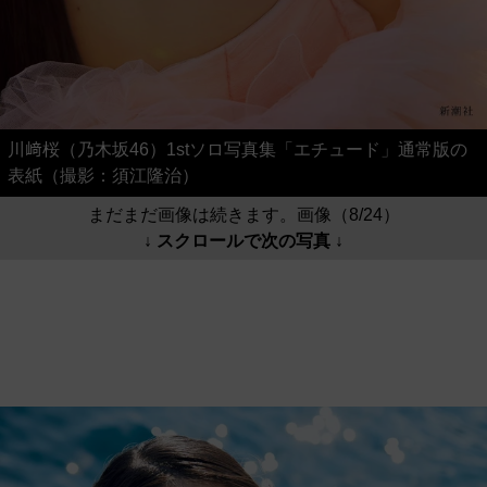
川﨑桜（乃木坂46）1stソロ写真集「エチュード」通常版の
表紙（撮影：須江隆治）
まだまだ画像は続きます。画像（8/24）
↓ スクロールで次の写真 ↓