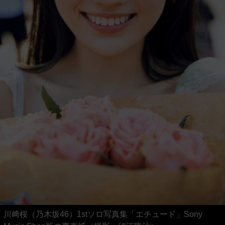
川﨑桜（乃木坂46）1stソロ写真集「エチュード」Sony