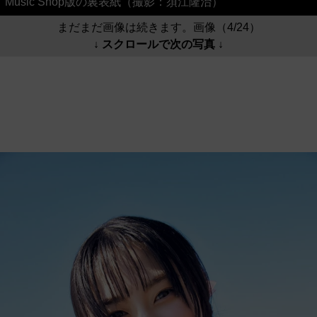
Music Shop版の裏表紙（撮影：須江隆治）
まだまだ画像は続きます。画像（4/24）
↓ スクロールで次の写真 ↓