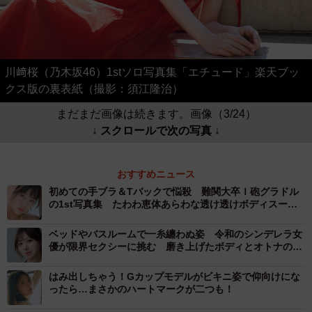
川﨑桜（乃木坂46）1stソロ写真集「エチュード」楽天ブッ
クス版の裏表紙（撮影：須江隆治）
まだまだ画像は続きます。画像（3/24）
↓ スクロールで次の写真 ↓
おすすめニュース
初めての手ブラ＆Tバックで悩殺 難関大卒Ｉ砲グラドル
の1st写真集 たわわ恵体あらわな透け透けボディスーツ
や覚悟の全裸カット
ベッドやバスルームで一糸纏わぬ姿 令和のシンデレラ女
優が限界セクシーに挑む 磨き上げたボディとオトナの色
気
はみ出しちゃう！Gカップモデルがビキニ姿で仰向けにな
ったら…まさかのハートマークが二つも！