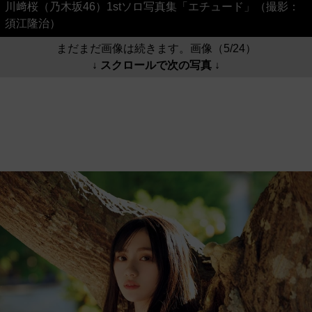
川﨑桜（乃木坂46）1stソロ写真集「エチュード」（撮影：
須江隆治）
まだまだ画像は続きます。画像（5/24）
↓ スクロールで次の写真 ↓