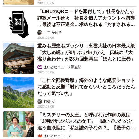
2026.08.06
「LINEのQRコードを添付して」社長をかたる
詐欺メール続々 社員を個人アカウントへ誘導
→最後は不正送金…求められる「だまされる前
提」の対策
井二 かける
2026.08.06
重みも歴史もズッシリ…出雲大社の日本最大級
「大しめ縄」が8年ぶり掛けかえ 伝統の「大
撚り合わせ」が28万回超再生「ほんとに圧巻」
まいどなニュース調査部
2026.08.06
「これ全部長野県」海外のような絶景ショット
に感動と反響「離れてからいいところだったん
だって気づいた」
行橋 友
2026.08.06
「ミステリーの女王」と呼ばれた作家の娘は
「2時間サスペンスの女王」 聞いていたのと
違う血液型に「私は誰の子なの？」【徹子の部
屋】
まいどなニュース