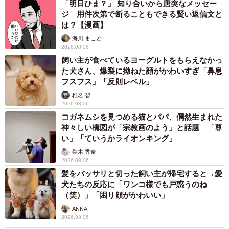
「明日ひま？」 知り合いから唐突なメッセー
ジ 用件次第で断ることもできる賢い返信文と
は？【漫画】
海川 まこと
2026.08.06
飼い主が食べているヨーグルトをもらえなかっ
た犬さん、爆裂に拗ねた顔がかわいすぎ「鼻息
フスフス」「反則レベル」
椎名 碧
2026.08.06
コガネムシを見つめる猫とパパ、偶然生まれた
神々しい構図が「宗教画のよう」と話題 「尊
い」「ていうかライオンキング」
梨木 香奈
2026.08.06
髪をバッサリと切った飼い主が帰宅すると→愛
犬たちの反応に「ワンコ様でも戸惑うのね
（笑）」「困り顔がかわいい」
ANNA
2026.08.06