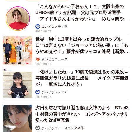
している。2026年でデビュー10周年を迎える。
「こんなかわいい子おるん！？」大阪出身の
UHB26歳アナが話題…父は元プロ野球選手
「アイドルさんよりかわいい」「めちゃ爽や
か」
まいどなメディア
2026.08.07
世界一周中に3度も出会った運命的カップル
口では言えない「ジョージアの熱い夜」に「も
うやめぇや！」藤井が猛ツッコミ連発【新婚さ
ん】
まいどなニュース
2026.08.07
「化けましたね～」10歳で綾瀬はるかの娘役→
雰囲気ガラリの18歳に成長 「メイクで雰囲気
が」「宝塚に入れそう」
まいどなメディア
2026.08.07
夕日を浴びて振り返る姿は女神のよう STU48
中村舞の背中がきれい ロングヘアをバッサリ
切った2nd写真集
まいどなニュースエンタメ部