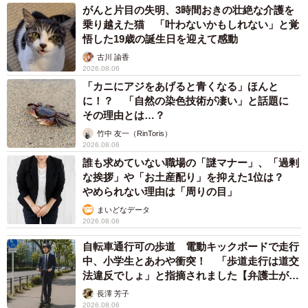
がんと片目の失明、3時間おきの壮絶な介護を
乗り越えた猫 「叶わないかもしれない」と覚
悟した19歳の誕生日を迎えて感動
古川 諭香
2026.08.06
「カニにアジをあげると青くなる」ほんと
に！？ 「自然の染色技術が凄い」と話題に
その理由とは…？
竹中 友一（RinToris）
2026.08.06
誰も求めていない職場の「謎マナー」、「過剰
な挨拶」や「お土産配り」を抑えた1位は？
やめられない理由は「周りの目」
まいどなデータ
2026.08.06
自転車通行可の歩道 電動キックボードで走行
中、小学生とあわや衝突！ 「歩道走行は道交
法違反でしょ」と指摘されました【弁護士が解
説】
長澤 芳子
2026.08.06