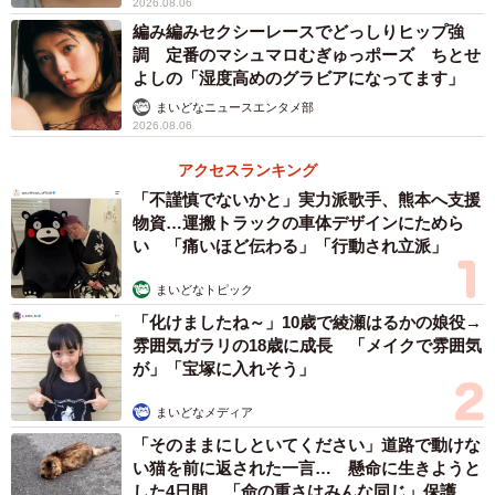
2026.08.06
編み編みセクシーレースでどっしりヒップ強
調 定番のマシュマロむぎゅっポーズ ちとせ
よしの「湿度高めのグラビアになってます」
まいどなニュースエンタメ部
2026.08.06
アクセスランキング
「不謹慎でないかと」実力派歌手、熊本へ支援
物資…運搬トラックの車体デザインにためら
い 「痛いほど伝わる」「行動され立派」
まいどなトピック
「化けましたね～」10歳で綾瀬はるかの娘役→
雰囲気ガラリの18歳に成長 「メイクで雰囲気
が」「宝塚に入れそう」
まいどなメディア
「そのままにしといてください」道路で動けな
い猫を前に返された一言… 懸命に生きようと
した4日間 「命の重さはみんな同じ」保護団