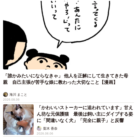
「誰かみたいにならなきゃ」 他人を正解にして生きてきた母
親 自己主張が苦手な娘に教わった大切なこと【漫画】
海川 まこと
2026.08.06
「かわいいストーカーに追われています」甘え
ん坊な元保護猫 最後は飼い主にダイブする姿
に「間違いなく犬」「完全に親子」と反響
梨木 香奈
2026.08.06