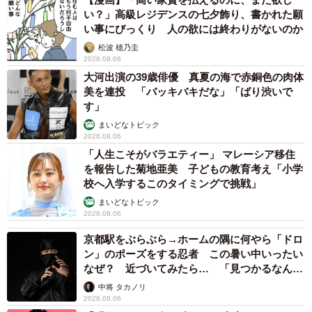
い？」高級レジデンスの七夕飾り、書かれた願
い事にびっくり 人の欲には終わりがないのか
松波 穂乃圭
2026.08.06
大河出演の39歳俳優 真夏の海で赤銅色の肉体
美を連投 「バッキバキだな」「ばり渋いで
す」
まいどなトピック
2026.08.06
「人生こそがバラエティー」 マレーシア移住
を報告した菊地亜美 子どもの教育考え「小学
校へ入学するこのタイミングで挑戦」
まいどなトピック
2026.08.06
京都駅をぶらぶら→ホームの隅に何やら「ドロ
ン」のポーズをする忍者 この暑い中いったい
なぜ？ 近づいてみたら… 「見つかるなんて
未熟」
中将 タカノリ
2026.08.06