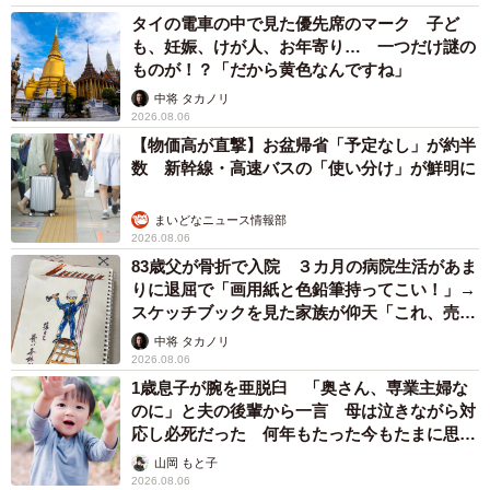
タイの電車の中で見た優先席のマーク 子ど
も、妊娠、けが人、お年寄り… 一つだけ謎の
ものが！？「だから黄色なんですね」
中将 タカノリ
2026.08.06
【物価高が直撃】お盆帰省「予定なし」が約半
数 新幹線・高速バスの「使い分け」が鮮明に
まいどなニュース情報部
2026.08.06
83歳父が骨折で入院 ３カ月の病院生活があま
りに退屈で「画用紙と色鉛筆持ってこい！」→
スケッチブックを見た家族が仰天「これ、売れ
ますよ…」
中将 タカノリ
2026.08.06
1歳息子が腕を亜脱臼 「奥さん、専業主婦な
のに」と夫の後輩から一言 母は泣きながら対
応し必死だった 何年もたった今もたまに思い
出し…
山岡 もと子
2026.08.06