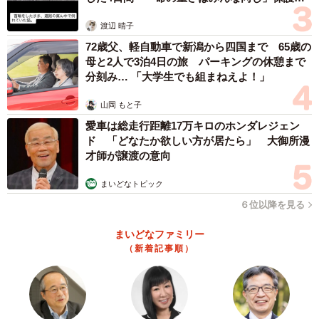
体代表の訴え
渡辺 晴子
72歳父、軽自動車で新潟から四国まで 65歳の
母と2人で3泊4日の旅 パーキングの休憩まで
分刻み… 「大学生でも組まねえよ！」
山岡 もと子
愛車は総走行距離17万キロのホンダレジェン
ド 「どなたか欲しい方が居たら」 大御所漫
才師が譲渡の意向
まいどなトピック
６位以降を見る
まいどなファミリー
（新着記事順）