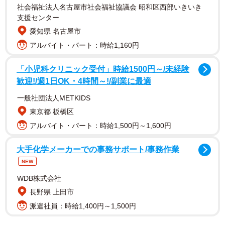
社会福祉法人名古屋市社会福祉協議会 昭和区西部いきいき
支援センター
愛知県 名古屋市
先行カットでは、本人の指定ペンライトカラー（イエロ
アルバイト・パート：時給1,160円
ー×ライトブルー）の1色である水色のワンピース姿でバリ
「小児科クリニック受付」時給1500円～/未経験
の街を歩く様子、同じくペンライトカラーの黄色の水着
歓迎!/週1日OK・4時間～!/副業に最適
姿、さらには真っ赤なビキニ、淡い水色のランジェリー、
一般社団法人METKIDS
そして黒のランジェリーを身にまとうなど「大人全開」な
東京都 板橋区
スタイルも公開しています。
アルバイト・パート：時給1,500円～1,600円
ほかにも、乳白色の湯船に浸かっているシーンや、肌が透
大手化学メーカーでの事務サポート/事務作業
ける下着姿でのシャワーシーンにも挑戦。初となるバック
NEW
ショットも掲載されており、その大胆さに驚かされること
WDB株式会社
間違いなし。表紙は透明感あふれる1枚で、淡い水色のラン
長野県 上田市
ジェリー姿。長友さん自身が選んだ一番のお気に入りのカ
派遣社員：時給1,400円～1,500円
ットです。