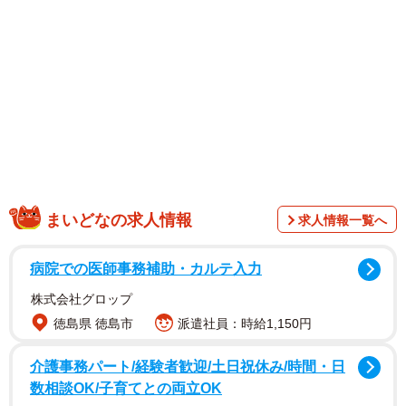
に臨みました。写真のセレクトや構成にも彼女が深く関わ
り、デビュー10周年を記念する書籍としてふさわしい仕上
がりです。
撮影地は、初めて訪れたインドネシア・バリ島。クタのプ
ライベートビーチに隣接するラグジュアリーホテルや、熱
帯雨林を望むウブドのインフィニティプール付きヴィラを
貸し切ってロケを敢行しました。
まいどなの求人情報
求人情報一覧へ
病院での医師事務補助・カルテ入力
株式会社グロップ
徳島県 徳島市
派遣社員：時給1,150円
介護事務パート/経験者歓迎/土日祝休み/時間・日
数相談OK/子育てとの両立OK