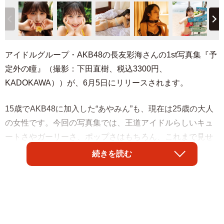
アイドルグループ・AKB48の長友彩海さんの1st写真集『予
定外の瞳』（撮影：下田直樹、税込3300円、
KADOKAWA））が、6月5日にリリースされます。
15歳でAKB48に加入した“あやみん”も、現在は25歳の大人
の女性です。今回の写真集では、王道アイドルらしいキュ
ートさやガーリーさ、ポップさはもちろん、これまで見せ
たことのないアダルトな表情も収めています。
続きを読む
衣装はフィッティングの段階から、自身の魅力を最大限に
引き出せるものを長友さん自身がセレクト。ヘアアレンジ
も撮影時にヘアメイクさんと相談しながら、「このロケー
ションならこんな髪型で」と細部までこだわり抜いて撮影