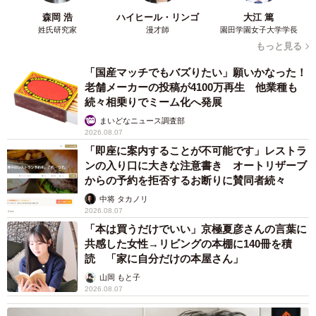
森岡 浩
ハイヒール・リンゴ
大江 篤
姓氏研究家
漫才師
園田学園女子大学学長
もっと見る
「国産マッチでもバズりたい」願いかなった！
老舗メーカーの投稿が4100万再生 他業種も
続々相乗りでミーム化へ発展
まいどなニュース調査部
2026.08.07
「即座に案内することが不可能です」レストラ
ンの入り口に大きな注意書き オートリザーブ
からの予約を拒否するお断りに賛同者続々
中将 タカノリ
2026.08.07
「本は買うだけでいい」京極夏彦さんの言葉に
共感した女性→リビングの本棚に140冊を積
読 「家に自分だけの本屋さん」
山岡 もと子
2026.08.07