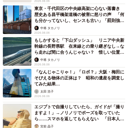
2026.08.06
東京・千代田区の中央線高架に心ない落書き
歴史ある昌平橋架道橋の被害に怒りの声 「何
も分かってないし、センスも古い」「罰則強化
して」
中将 タカノリ
2026.08.06
もしかすると「下山ダッシュ」 リニア中央新
幹線の長野県駅 在来線との乗り継ぎなし→な
ら走れば間に合うんじゃない？ 惜しい位置関
係が反響
中将 タカノリ
2026.08.06
「なんじゃこりゃ！」「ロボ？」大阪・梅田に
そびえる物体の正体は？ 昭和の遺産を調査し
てみた結果…
太田 浩子
2026.08.06
エジプトで自撮りしていたら、ガイドが「撮り
ますよ！」→ノリノリでポーズを取っていた
ら……スマホを返してもらえない 「日本人は
カモ代表かも」「私は6時間で3万円払った」
宮前 晶子