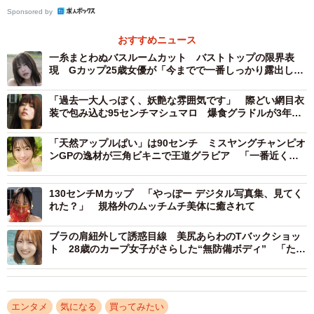
Sponsored by
長友さんは「密かに目標としていた念願の写真集を発売す
ることができて、とてもうれしいです！今回はバリ島の綺
おすすめニュース
麗なビーチや豊かな自然に囲まれて、いろんな私を撮影し
一糸まとわぬバスルームカット バストトップの限界表
現 Gカップ25歳女優が「今までで一番しっかり露出して
ていただきました！初めてのことにも挑戦したり、写真集
います」「本当にびっくりするかもしれません」初写真集
でしか見られない表情もたくさん詰まっていて、本当に最
「過去一大人っぽく、妖艶な雰囲気です」 際どい網目衣
装で包み込む95センチマシュマロ 爆食グラドルが3年ぶ
高の一冊になっています！ぜひ多くの方に手に取っていた
りに週刊SPA！・グラビアン魂登場
だきき、ここだけの『予定外の瞳』とたくさんアイコンタ
「天然アップルぱい」は90センチ ミスヤングチャンピオ
クトを取ってほしいです！」と喜びを語っています。
ンGPの逸材が三角ビキニで王道グラビア 「一番近くで
見てほしいな」
【長友彩海さんプロフィール】
130センチMカップ 「やっぽー デジタル写真集、見てく
れた？」 規格外のムッチムチ美体に癒されて
ながとも あやみ 2000年11月2日、神奈川県生まれ。2016
年10月にAKB48第16期生オーディションに合格し、研究生
ブラの肩紐外して誘惑目線 美尻あらわのTバックショッ
として活動開始。2024年63rdシングル『カラコンウイン
ト 28歳のカープ女子がさらした“無防備ボディ” 「たく
さんの初めてを一緒に感じて」
ク』の選抜メンバーに初選出。67thのシングルTYPE-Cでは
カップリング楽曲『Up the stairs』でセンターも務める。サ
エンタメ
気になる
買ってみたい
ウナ好きで、サウナ・スパ健康アドバイザーの資格を取得