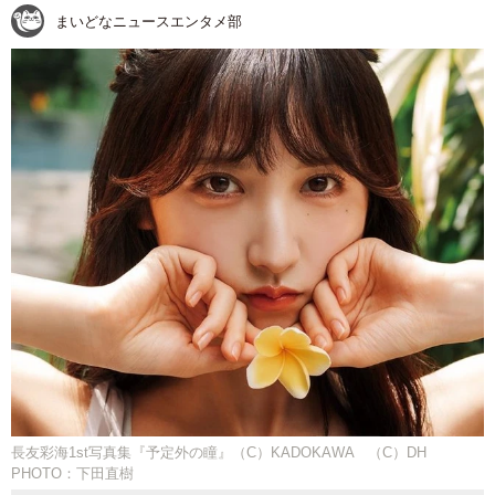
まいどなニュースエンタメ部
長友彩海1st写真集『予定外の瞳』（C）KADOKAWA （C）DH
PHOTO：下田直樹