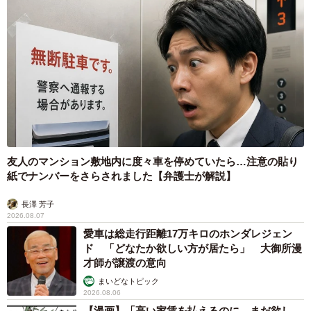
友人のマンション敷地内に度々車を停めていたら…注意の貼り
紙でナンバーをさらされました【弁護士が解説】
長澤 芳子
2026.08.07
愛車は総走行距離17万キロのホンダレジェン
ド 「どなたか欲しい方が居たら」 大御所漫
才師が譲渡の意向
まいどなトピック
2026.08.06
【漫画】「高い家賃を払えるのに、まだ欲し