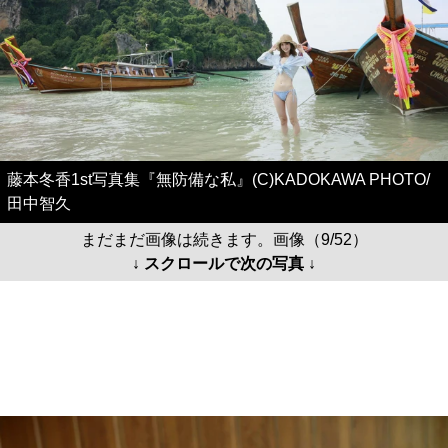
藤本冬香1st写真集『無防備な私』(C)KADOKAWA PHOTO/
田中智久
まだまだ画像は続きます。画像（9/52）
↓ スクロールで次の写真 ↓