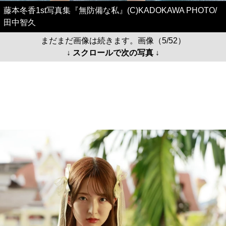
藤本冬香1st写真集『無防備な私』(C)KADOKAWA PHOTO/
田中智久
まだまだ画像は続きます。画像（5/52）
↓ スクロールで次の写真 ↓