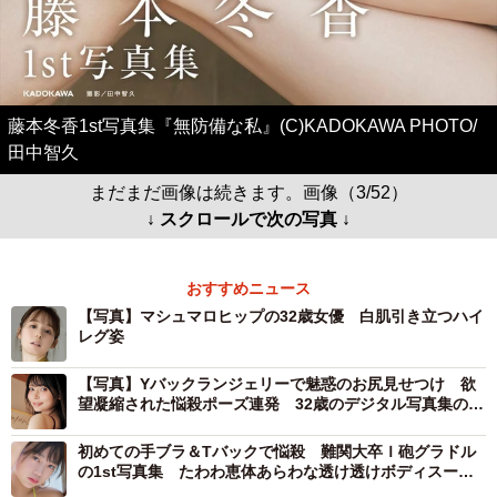
藤本冬香1st写真集『無防備な私』(C)KADOKAWA PHOTO/
田中智久
まだまだ画像は続きます。画像（3/52）
↓ スクロールで次の写真 ↓
おすすめニュース
【写真】マシュマロヒップの32歳女優 白肌引き立つハイ
レグ姿
【写真】Yバックランジェリーで魅惑のお尻見せつけ 欲
望凝縮された悩殺ポーズ連発 32歳のデジタル写真集の女
王
初めての手ブラ＆Tバックで悩殺 難関大卒Ｉ砲グラドル
の1st写真集 たわわ恵体あらわな透け透けボディスーツ
や覚悟の全裸カット