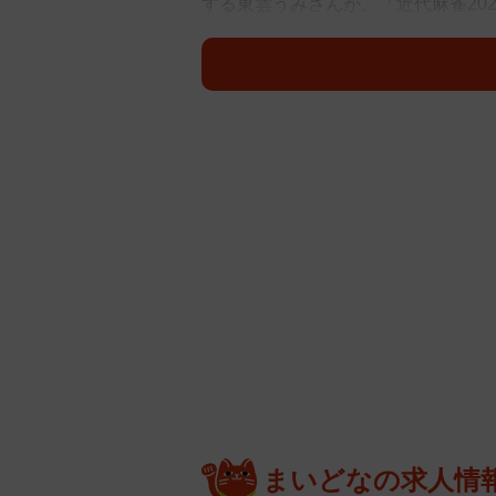
する東雲うみさんが、「近代麻雀20
した。
NHK大河ドラマ『べらぼう～蔦重栄華
視庁広報2係』（フジテレビ）にも出
ト・100センチヒップのパーフェク
東雲さんは自身の公式Ｘで「『近代
に入りの猫耳メガネ制服です ぜひ
けた制服姿の表紙カットを添えまし
【東雲うみさんプロフィル】
しののめうみ 誕生日9月26日 身長1
ンプラ、油絵、羊毛フェルト、筋ト
特技は華道、弓道、バルーンアート
まいどなの求人情