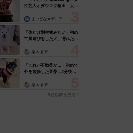
性芸人オダウエダ植田 大学
時代のほっそり姿に「マジ
で」
まいどなメディア
「体だけ別生物みたい」初め
て川遊びをした犬、濡れた直
後の激変ぶりが話題 「新種
だ！」「河童だ」「毛刈りさ
梨木 香奈
れたあとの羊」
「これが不動柴か…」初めて
外を散歩した豆柴→2分後、
足元でうるうる 「かわいす
ぎる」「ぬいぐるみみたい」
梨木 香奈
６位以降を見る