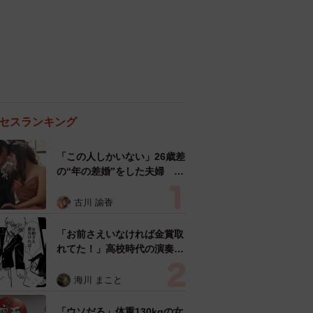
セスランキング
「この人しかいない」26歳差
の“年の差婚”をした夫婦 出
会いは？反対する声はなかっ
た？ 今の思いを聞いた
古川 諭香
「お前さえいなければ金賞取
れてた！」高校時代の演奏会
がトラウマ……責められた学
生は楽器修理職人に 10年後
海川 まこと
再会した因縁の相手から思わ
ぬ申し出【漫画】
「ウソだろ」体重130kgの女