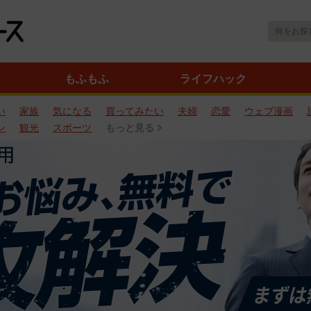
もふもふ
ライフハック
い
家族
気になる
買ってみたい
夫婦
恋愛
ウェブ漫画
ン
観光
スポーツ
もっと見る