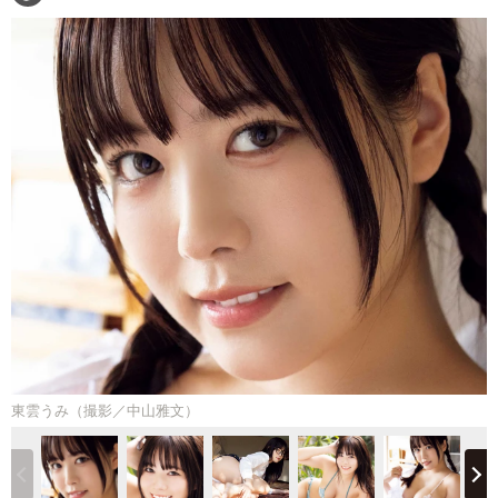
東雲うみ（撮影／中山雅文）