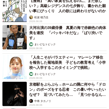
【漫画】「高い家賃を払えるのに、まだ欲し
い？」高級レジデンスの七夕飾り、書かれた願
い事にびっくり 人の欲には終わりがないのか
松波 穂乃圭
2026.08.06
大河出演の39歳俳優 真夏の海で赤銅色の肉体
美を連投 「バッキバキだな」「ばり渋いで
す」
まいどなトピック
2026.08.06
「人生こそがバラエティー」 マレーシア移住
を報告した菊地亜美 子どもの教育考え「小学
校へ入学するこのタイミングで挑戦」
まいどなトピック
2026.08.06
京都駅をぶらぶら→ホームの隅に何やら「ドロ
ン」のポーズをする忍者 この暑い中いったい
なぜ？ 近づいてみたら… 「見つかるなんて
未熟」
中将 タカノリ
2026.08.06