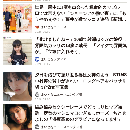
世界一周中に3度も出会った運命的カップル
口では言えない「ジョージアの熱い夜」に「も
うやめぇや！」藤井が猛ツッコミ連発【新婚さ
ん】
まいどなニュース
2026.08.07
「化けましたね～」10歳で綾瀬はるかの娘役→
雰囲気ガラリの18歳に成長 「メイクで雰囲気
が」「宝塚に入れそう」
まいどなメディア
2026.08.07
夕日を浴びて振り返る姿は女神のよう STU48
中村舞の背中がきれい ロングヘアをバッサリ
切った2nd写真集
まいどなニュースエンタメ部
2026.08.06
編み編みセクシーレースでどっしりヒップ強
調 定番のマシュマロむぎゅっポーズ ちとせ
よしの「湿度高めのグラビアになってます」
まいどなニュースエンタメ部