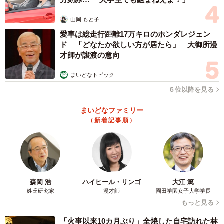
山岡 もと子
愛車は総走行距離17万キロのホンダレジェン
ド 「どなたか欲しい方が居たら」 大御所漫
才師が譲渡の意向
まいどなトピック
６位以降を見る
まいどなファミリー
（新着記事順）
森岡 浩
ハイヒール・リンゴ
大江 篤
姓氏研究家
漫才師
園田学園女子大学学長
もっと見る
「火事以来10カ月ぶり」全焼した自宅訪れた林