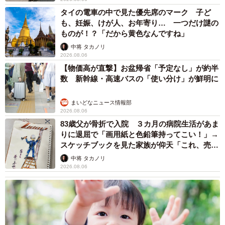
タイの電車の中で見た優先席のマーク 子ど
も、妊娠、けが人、お年寄り… 一つだけ謎の
ものが！？「だから黄色なんですね」
中将 タカノリ
2026.08.06
【物価高が直撃】お盆帰省「予定なし」が約半
数 新幹線・高速バスの「使い分け」が鮮明に
まいどなニュース情報部
2026.08.06
83歳父が骨折で入院 ３カ月の病院生活があま
りに退屈で「画用紙と色鉛筆持ってこい！」→
スケッチブックを見た家族が仰天「これ、売れ
ますよ…」
中将 タカノリ
2026.08.06