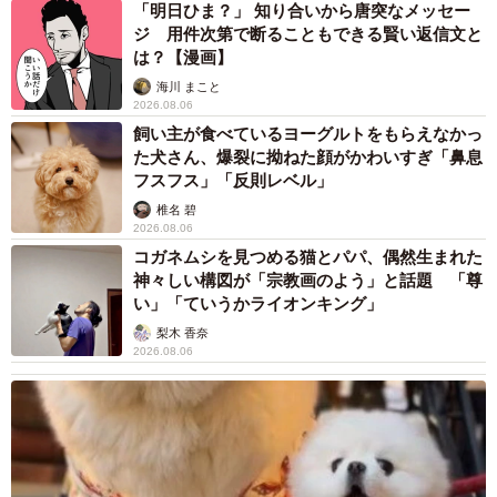
「明日ひま？」 知り合いから唐突なメッセー
ジ 用件次第で断ることもできる賢い返信文と
は？【漫画】
海川 まこと
2026.08.06
飼い主が食べているヨーグルトをもらえなかっ
た犬さん、爆裂に拗ねた顔がかわいすぎ「鼻息
フスフス」「反則レベル」
椎名 碧
2026.08.06
コガネムシを見つめる猫とパパ、偶然生まれた
神々しい構図が「宗教画のよう」と話題 「尊
い」「ていうかライオンキング」
梨木 香奈
2026.08.06