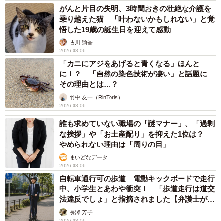
がんと片目の失明、3時間おきの壮絶な介護を
乗り越えた猫 「叶わないかもしれない」と覚
悟した19歳の誕生日を迎えて感動
古川 諭香
2026.08.06
「カニにアジをあげると青くなる」ほんと
に！？ 「自然の染色技術が凄い」と話題に
その理由とは…？
竹中 友一（RinToris）
2026.08.06
誰も求めていない職場の「謎マナー」、「過剰
な挨拶」や「お土産配り」を抑えた1位は？
やめられない理由は「周りの目」
まいどなデータ
2026.08.06
自転車通行可の歩道 電動キックボードで走行
中、小学生とあわや衝突！ 「歩道走行は道交
法違反でしょ」と指摘されました【弁護士が解
説】
長澤 芳子
2026.08.06