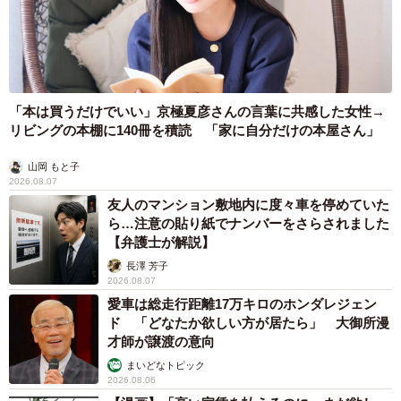
「本は買うだけでいい」京極夏彦さんの言葉に共感した女性→
リビングの本棚に140冊を積読 「家に自分だけの本屋さん」
山岡 もと子
2026.08.07
友人のマンション敷地内に度々車を停めていた
ら…注意の貼り紙でナンバーをさらされました
【弁護士が解説】
長澤 芳子
2026.08.07
愛車は総走行距離17万キロのホンダレジェン
ド 「どなたか欲しい方が居たら」 大御所漫
才師が譲渡の意向
まいどなトピック
2026.08.06