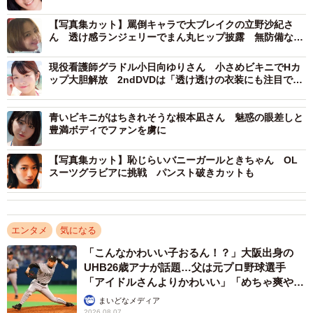
魅了
【写真集カット】罵倒キャラで大ブレイクの立野沙紀さ
ん 透け感ランジェリーでまん丸ヒップ披露 無防備な彼
シャツ姿も
現役看護師グラドル小日向ゆりさん 小さめビキニでHカ
ップ大胆解放 2ndDVDは「透け透けの衣装にも注目で
す」
青いビキニがはちきれそうな根本凪さん 魅惑の眼差しと
豊満ボディでファンを虜に
【写真集カット】恥じらいバニーガールときちゃん OL
スーツグラビアに挑戦 パンスト破きカットも
エンタメ
気になる
「こんなかわいい子おるん！？」大阪出身の
UHB26歳アナが話題…父は元プロ野球選手
「アイドルさんよりかわいい」「めちゃ爽や
か」
まいどなメディア
2026.08.07