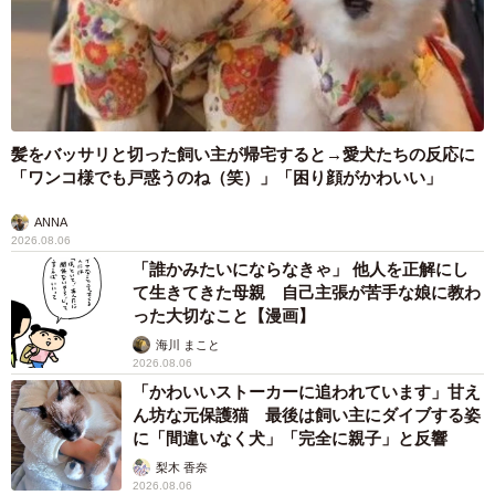
髪をバッサリと切った飼い主が帰宅すると→愛犬たちの反応に
「ワンコ様でも戸惑うのね（笑）」「困り顔がかわいい」
ANNA
2026.08.06
「誰かみたいにならなきゃ」 他人を正解にし
て生きてきた母親 自己主張が苦手な娘に教わ
った大切なこと【漫画】
海川 まこと
2026.08.06
「かわいいストーカーに追われています」甘え
ん坊な元保護猫 最後は飼い主にダイブする姿
に「間違いなく犬」「完全に親子」と反響
梨木 香奈
2026.08.06