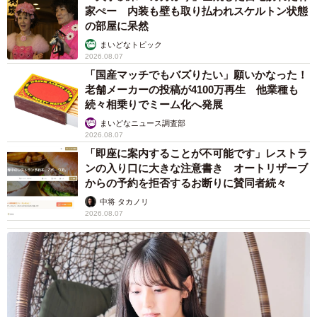
家ぺー 内装も壁も取り払われスケルトン状態
の部屋に呆然
まいどなトピック
2026.08.07
「国産マッチでもバズりたい」願いかなった！
老舗メーカーの投稿が4100万再生 他業種も
続々相乗りでミーム化へ発展
まいどなニュース調査部
2026.08.07
「即座に案内することが不可能です」レストラ
ンの入り口に大きな注意書き オートリザーブ
からの予約を拒否するお断りに賛同者続々
中将 タカノリ
2026.08.07