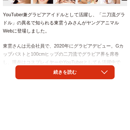
YouTuber兼グラビアアイドルとして活躍し、「二刀流グラ
ドル」の異名で知られる東雲うみさんがヤングアニマル
Webに登場しました。
東雲さんは元会社員で、2020年にグラビアデビュー。Gカ
ップバストと100cmヒップの二刀流でグラビア界を席巻
し、現在はコスプレイヤーやYouTuberとしても活躍中で
す。
続きを読む
ヤングアニマルWebには、そんな彼女のグラマラスボディ
が堪能できるカットが目白押し。元気はつらつのビキニや
ランジェリーと組み合わせたセクシーなエプロン姿に加
え、清楚なシャツのボタンを外しながら挑発的な眼差しを
向け美谷間をさらけ出す姿まで収められています。お尻を
こちらに向けたカットでは、スカートから真っ白なショー