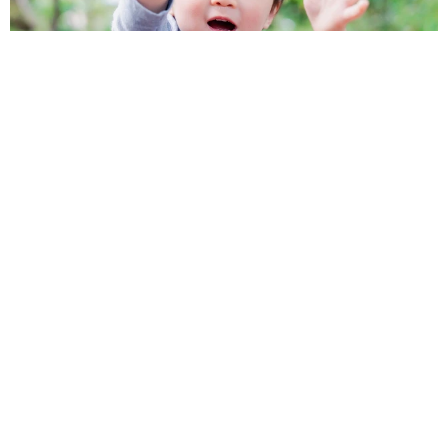
1歳息子が腕を亜脱臼 「奥さん、専業主婦なのに」と夫の後輩
から一言 母は泣きながら対応し必死だった 何年もたった今
もたまに思い出し…
山岡 もと子
2026.08.06
子どもの学校外の学習時間が11年で2割減少
「家庭学習0分層」が約半数に達する深刻な実
態と広がる学習格差
まいどなニュース情報部
2026.08.06
「事故物件」という言葉のイメージにとらわれ
ていませんか？ 不動産業者が語る「物件の可
能性」を閉ざさないために必要なこと
平藤 清刀