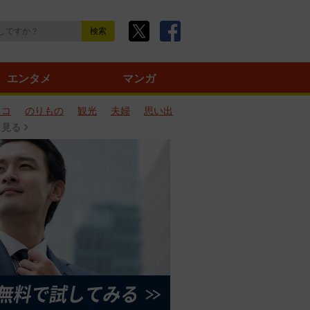
エンタメ
マンガ
ネコ
のりもの
観光
夫婦
思い出
と見る