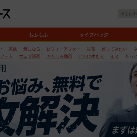
もふもふ
ライフハック
い
家族
気になる
ビフォーアフター
災害
買ってみたい
アート
ウェブ漫画
おもしろ動画
ともに生きる
イヌ
もっ