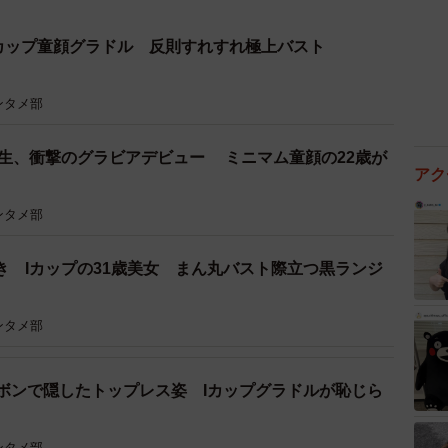
カップ童顔グラドル 反則すれすれ極上バスト
ンタメ部
学生、衝撃のグラビアデビュー ミニマム童顔の22歳が
アク
ンタメ部
き Iカップの31歳美女 まん丸バスト際立つ黒ランジ
ンタメ部
リボンで隠したトップレス姿 Iカップグラドルが恥じら
ンタメ部