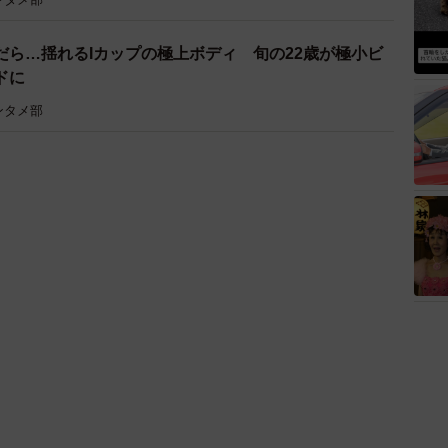
だら…揺れるIカップの極上ボディ 旬の22歳が極小ビ
ドに
ンタメ部