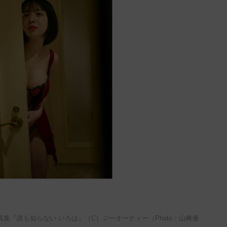
集『誰も知らない いろは』（C）ジーオーティー（Photo：山﨑優