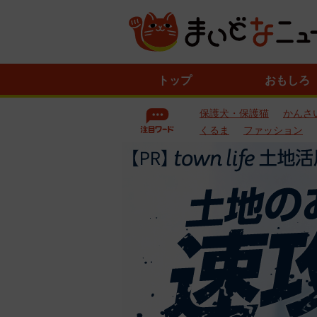
ニ
トップ
おもしろ
ュ
ー
保護犬・保護猫
かんさ
ス
一
くるま
ファッション
覧