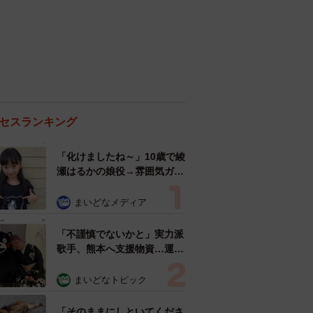
セスランキング
「化けましたね～」10歳で綾
瀬はるかの娘役→雰囲気ガラ
リの18歳に成長 「メイクで
雰囲気が」「宝塚に入れそ
まいどなメディア
う」
「不謹慎でないかと」実力派
歌手、熊本へ支援物資…運搬
トラックの車体デザインにた
めらい 「痛いほど伝わる」
まいどなトピック
「行動され立派」
「そのままにしといてくださ