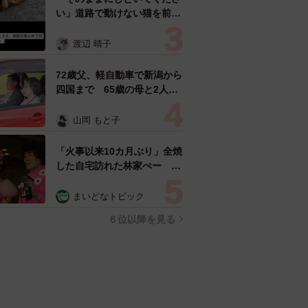
い」道路で動けない猫を前に
返された一言… 懸命に生き
ようとした4日間 「命の重
渡辺 晴子
さはみんな同じ」保護団体代
表の訴え
72歳父、軽自動車で新潟から
四国まで 65歳の母と2人で
3泊4日の旅 パーキングの休
憩まで分刻み… 「大学生で
山岡 もと子
も組まねえよ！」
「火事以来10カ月ぶり」全焼
した自宅訪れた林家ぺー 内
装も壁も取り払われスケルト
ン状態の部屋に呆然
まいどなトピック
６位以降を見る