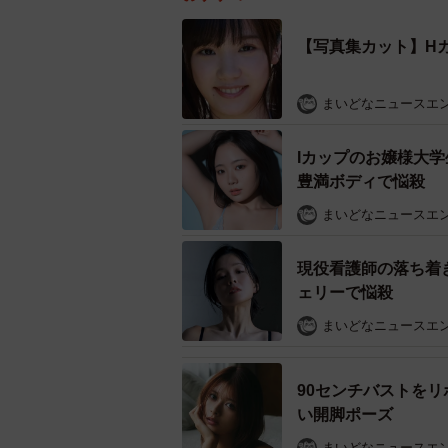
【写真集カット】H
まいどなニュースエ
Iカップのお嬢様大
豊満ボディで悩殺
まいどなニュースエ
現役看護師の落ち着
ェリーで悩殺
まいどなニュースエ
90センチバストを
い開脚ポーズ
まいどなニュースエ