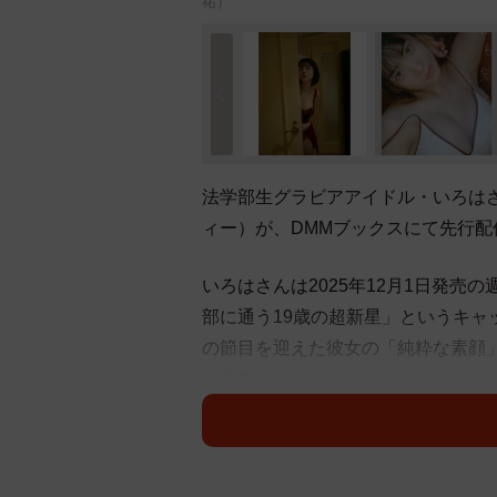
祐）
法学部生グラビアアイドル・いろは
ィー）が、DMMブックスにて先行配
いろはさんは2025年12月1日発売
部に通う19歳の超新星」というキ
の節目を迎えた彼女の「純粋な素顔」
います
aika、Micchii、ましゅー。、
躍する6人のフォトグラファーが参