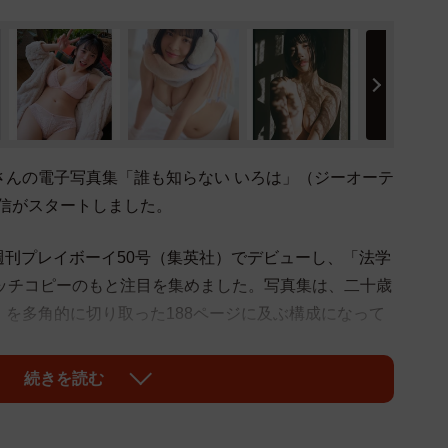
さんの電子写真集「誰も知らない いろは」（ジーオーテ
信がスタートしました。
の週刊プレイボーイ50号（集英社）でデビューし、「法学
ャッチコピーのもと注目を集めました。写真集は、二十歳
を多角的に切り取った188ページに及ぶ構成になって
続きを読む
晴知花、石橋純、山﨑優祐という、ジャンルの垣根を超えて活
加。「被写体・いろは」をそれぞれの視点で解釈し、一