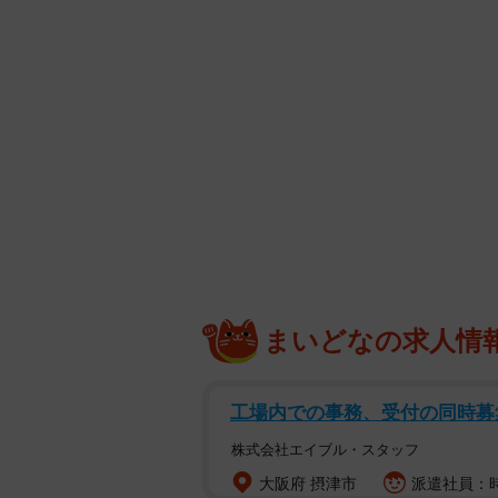
つの作品として編み上げています。
を隠しただけの無防備な姿やキュー
ます。まさに「誰も知らない」多面
【いろはさんプロフィール】
2006年1月8日生まれ、福岡県出身 
刊プレイボーイ50号」でグラビアデビュー
H88 趣味： 読書、アニメ鑑賞 
X：https://x.com/iroha_0108_ Ins
TikTok：https://www.tiktok.com/@iro
まいどなの求人情
工場内での事務、受付の同時募
株式会社エイブル・スタッフ
大阪府 摂津市
派遣社員：時給