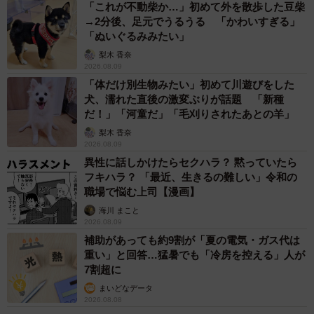
「これが不動柴か…」初めて外を散歩した豆柴
→2分後、足元でうるうる 「かわいすぎる」
「ぬいぐるみみたい」
梨木 香奈
2026.08.09
「体だけ別生物みたい」初めて川遊びをした
犬、濡れた直後の激変ぶりが話題 「新種
だ！」「河童だ」「毛刈りされたあとの羊」
梨木 香奈
2026.08.09
異性に話しかけたらセクハラ？ 黙っていたら
フキハラ？ 「最近、生きるの難しい」令和の
職場で悩む上司【漫画】
海川 まこと
2026.08.09
補助があっても約9割が「夏の電気・ガス代は
重い」と回答…猛暑でも「冷房を控える」人が
7割超に
5/5
まいどなデータ
2026.08.08
現在の息子さんの様子／投稿主さん提供