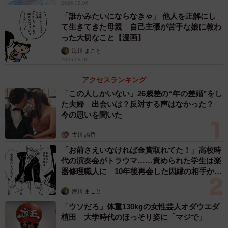
2026.08.06
らしいです（笑）」とのこと。母の表現を否定することな
「誰かみたいにならなきゃ」 他人を正解にし
く、むしろ楽しんでいる様子だといいます。また、父から
て生きてきた母親 自己主張が苦手な娘に教わ
った大切なこと【漫画】
はお笑い芸人・ネルソンズのメンバーに似ているというこ
海川 まこと
とで、「和田まんじゅう」と呼ばれているのだとか。
2026.08.06
アクセスランキング
「この人しかいない」26歳差の“年の差婚”をし
た夫婦 出会いは？反対する声はなかった？
今の思いを聞いた
古川 諭香
「お前さえいなければ金賞取れてた！」高校時
代の演奏会がトラウマ……責められた学生は楽
器修理職人に 10年後再会した因縁の相手から
思わぬ申し出【漫画】
海川 まこと
「ウソだろ」体重130kgの女性芸人オダウエダ
植田 大学時代のほっそり姿に「マジで」