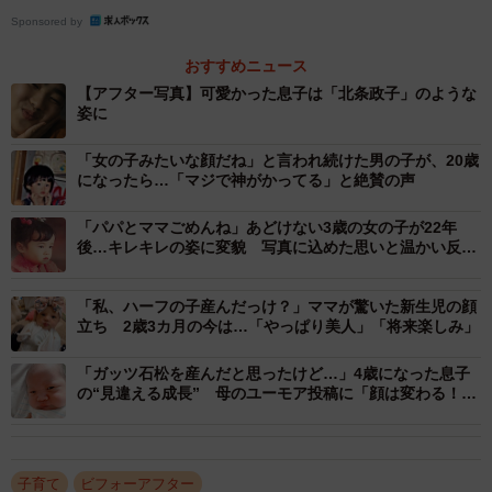
Sponsored by
おすすめニュース
【アフター写真】可愛かった息子は「北条政子」のような
姿に
「女の子みたいな顔だね」と言われ続けた男の子が、20歳
になったら…「マジで神がかってる」と絶賛の声
「パパとママごめんね」あどけない3歳の女の子が22年
後…キレキレの姿に変貌 写真に込めた思いと温かい反響
「どちらの姿も親からしたら可愛い」
「私、ハーフの子産んだっけ？」ママが驚いた新生児の顔
立ち 2歳3カ月の今は…「やっぱり美人」「将来楽しみ」
「ガッツ石松を産んだと思ったけど…」4歳になった息子
2/5
の“見違える成長” 母のユーモア投稿に「顔は変わる！」
共感の声続々
アフター／中学生になり「北条政子に似てる」と言われるようになった
息子さん／投稿主さん提供
子育て
ビフォーアフター