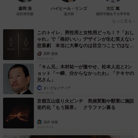
幼少期の息子さんの写真。現在とのギャップが際立つ／投稿主さん提供
森岡 浩
ハイヒール・リンゴ
大江 篤
姓氏研究家
漫才師
園田学園女子大学学長
もっと見る
息子さんが中学生になって変わったのは、見た目だけじゃ
なかったそうで―。
このトイレ、男性用と女性用どっち！？「おし
ゃれ」で「格好いい」デザインが生む笑えない
悲喜劇 本当に大事なのは目立つことではな
「昔は声も可愛くて…。今はオッサンみたいな声です」
く…
高野 朋美
2026.08.09
「キム兄」木村祐一が激やせ、松本人志と2シ
ョット「一瞬、分からなかったわ」「テキヤの
兄さん」
まいどなメディア
2026.08.09
京都五山送り火ピンチ 気候変動や獣害に施設
老朽化「もう限界」 クラファン募る
浅井 佳穂
2026.08.09