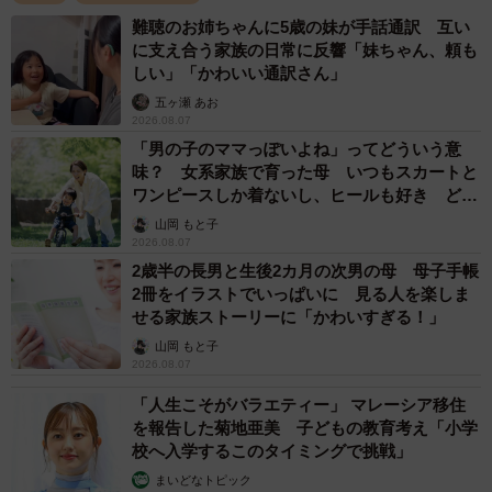
息子さんの外見が大きく変化したきっかけは、中学生にな
難聴のお姉ちゃんに5歳の妹が手話通訳 互い
ってから始めた部活動でした。
に支え合う家族の日常に反響「妹ちゃん、頼も
しい」「かわいい通訳さん」
「柔道を始めてから坊主になりました。小学校まではサッ
五ヶ瀬 あお
2026.08.07
カーをやっていて、中学生になった昨年の4月から柔道部へ
「男の子のママっぽいよね」ってどういう意
入ったんです」
味？ 女系家族で育った母 いつもスカートと
ワンピースしか着ないし、ヒールも好き どの
へんが…
柔道の競技特性もあり、髪型は坊主に。さらに体格も大き
山岡 もと子
2026.08.07
くなったことで、これまでの印象とは一変し、母である投
2歳半の長男と生後2カ月の次男の母 母子手帳
稿主さんは思わず「北条政子」という表現が浮かんだそ
2冊をイラストでいっぱいに 見る人を楽しま
う。
せる家族ストーリーに「かわいすぎる！」
山岡 もと子
2026.08.07
「4月から20kg増えました（笑）。ある日、写真を撮るとき
におちゃらけたポーズを決めた瞬間を見て、北条政子に似
「人生こそがバラエティー」 マレーシア移住
を報告した菊地亜美 子どもの教育考え「小学
てない？ と急に思いついたんです」
校へ入学するこのタイミングで挑戦」
まいどなトピック
これを聞いた息子さん自身は、「北条家に親近感を感じた