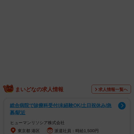
「かわりに息子の部屋に北条政子が住み着いているんです
が…」と冗談めかしてつづったのは、母親の
kawaiimusukogakietaさん（@kawaiimusukogakieta）。柔
道部に入って坊主頭＆がっしり体型に変わった息子の姿
に、同じ親世代から共感の声が集まっています。
まいどなの求人情報
求人情報一覧へ
総合病院で診療科受付/未経験OK/土日祝休み/急
募/駅近
ヒューマンリソシア株式会社
東京都 港区
派遣社員：時給1,500円