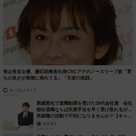
母は有名女優、慶応幼稚舎出身CBCアナのノースリーブ姿「育
ちの良さが表情に表れてる」「天使の笑顔」
まいどなメディア
2026.08.09
業績悪化で退職勧奨を受けた30代会社員 会社
都合退職ならば失業手当を早く受け取れるが…
再就職の活動で不利になりませんか？【キャリ
アカウンセラーが解説】
長澤 芳子
2026.08.09