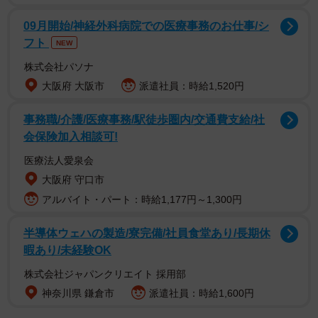
09月開始/神経外科病院での医療事務のお仕事/シ
フト
NEW
株式会社パソナ
大阪府 大阪市
派遣社員：時給1,520円
事務職/介護/医療事務/駅徒歩圏内/交通費支給/社
会保険加入相談可!
医療法人愛泉会
大阪府 守口市
アルバイト・パート：時給1,177円～1,300円
半導体ウェハの製造/寮完備/社員食堂あり/長期休
暇あり/未経験OK
株式会社ジャパンクリエイト 採用部
神奈川県 鎌倉市
派遣社員：時給1,600円