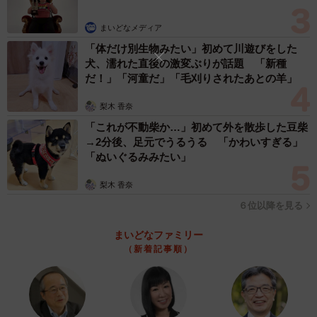
まいどなメディア
「体だけ別生物みたい」初めて川遊びをした
犬、濡れた直後の激変ぶりが話題 「新種
だ！」「河童だ」「毛刈りされたあとの羊」
梨木 香奈
「これが不動柴か…」初めて外を散歩した豆柴
→2分後、足元でうるうる 「かわいすぎる」
「ぬいぐるみみたい」
梨木 香奈
６位以降を見る
まいどなファミリー
（新着記事順）
3/5