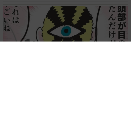
何かと人に舐められた黒髪時代 30代後半で金髪デビューした
ら…人生が激変！【漫画】
海川 まこと
2026.08.08
夫はマイファスHiro、義父母も義兄も超有名歌
手の28歳モデル兼俳優が第1子出産を報告「母
子ともに健康…日々、大切に過ごしたい」
まいどなトピック