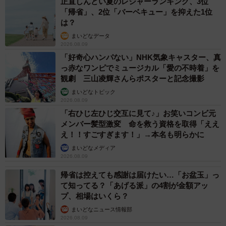
正直しんどい夏のレジャーランキング、3位
「帰省」、2位「バーベキュー」を抑えた1位
4/5
は？
小学生時代の息子の写真。成長の過程を振り返る一枚／投稿主さん提供
まいどなデータ
2026.08.09
「好奇心ハンパない」NHK気象キャスター、真
っ赤なワンピでミュージカル「愛の不時着」を
観劇 三山凌輝さんらポスターと記念撮影
まいどなトピック
2026.08.09
「右ひじ左ひじ交互に見て♪」お笑いコンビ元
メンバー髪型激変 命を救う資格を取得「ええ
え！！すごすぎます！」→本名も明らかに
まいどなメディア
2026.08.09
帰省は控えても感謝は届けたい…「お盆玉」っ
て知ってる？「あげる派」の4割が金額アッ
プ、相場はいくら？
まいどなニュース情報部
2026.08.09