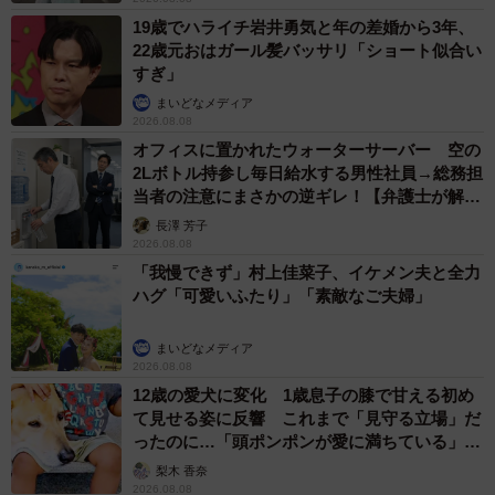
19歳でハライチ岩井勇気と年の差婚から3年、
22歳元おはガール髪バッサリ「ショート似合い
すぎ」
まいどなメディア
2026.08.08
オフィスに置かれたウォーターサーバー 空の
2Lボトル持参し毎日給水する男性社員→総務担
当者の注意にまさかの逆ギレ！【弁護士が解
説】
長澤 芳子
2026.08.08
「我慢できず」村上佳菜子、イケメン夫と全力
ハグ「可愛いふたり」「素敵なご夫婦」
まいどなメディア
2026.08.08
12歳の愛犬に変化 1歳息子の膝で甘える初め
て見せる姿に反響 これまで「見守る立場」だ
ったのに…「頭ポンポンが愛に満ちている」
「尊…」
梨木 香奈
2026.08.08