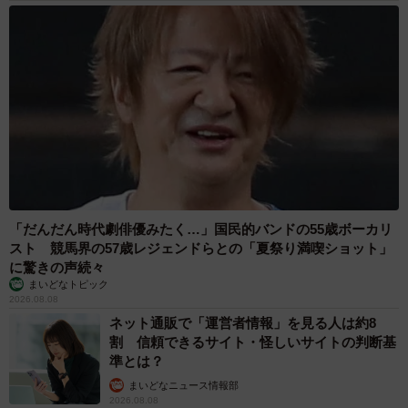
今回の投稿には、「政子チャーミング」「可愛い北条政子
が住み着いてますね」など多くの共感の声が寄せられまし
た。これを受けて投稿主さんは、「『最近見た投稿のなか
でいちばんすきです（笑）』『平和すぎる、可愛い』とい
ったコメントが特に印象的でした。皆様、これからもうち
の政子を見守っててください」と語るのでした。
「だんだん時代劇俳優みたく…」国民的バンドの55歳ボーカリ
スト 競馬界の57歳レジェンドらとの「夏祭り満喫ショット」
に驚きの声続々
まいどなトピック
2026.08.08
ネット通販で「運営者情報」を見る人は約8
割 信頼できるサイト・怪しいサイトの判断基
準とは？
まいどなニュース情報部
2026.08.08