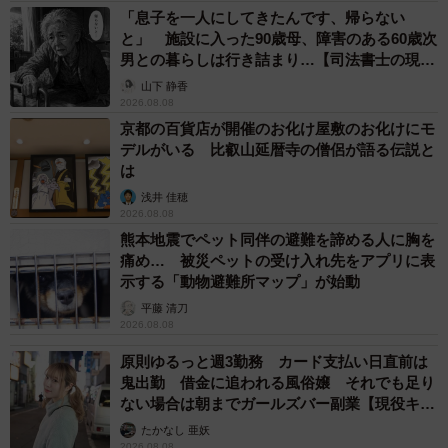
「息子を一人にしてきたんです、帰らない
と」 施設に入った90歳母、障害のある60歳次
男との暮らしは行き詰まり…【司法書士の現場
から】
山下 静香
2026.08.08
京都の百貨店が開催のお化け屋敷のお化けにモ
デルがいる 比叡山延暦寺の僧侶が語る伝説と
は
浅井 佳穂
2026.08.08
熊本地震でペット同伴の避難を諦める人に胸を
痛め… 被災ペットの受け入れ先をアプリに表
示する「動物避難所マップ」が始動
平藤 清刀
2026.08.08
原則ゆるっと週3勤務 カード支払い日直前は
鬼出勤 借金に追われる風俗嬢 それでも足り
ない場合は朝までガールズバー副業【現役キャ
ストに取材】
たかなし 亜妖
2026.08.08