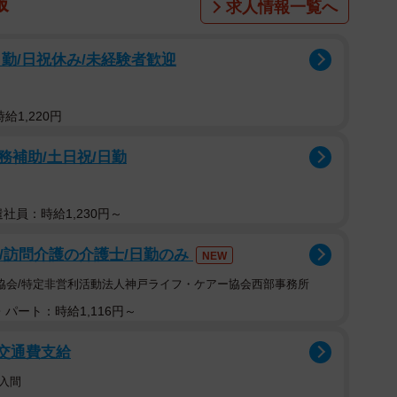
報
求人情報一覧へ
勤/日祝休み/未経験者歓迎
給1,220円
補助/土日祝/日勤
遣社員：時給1,230円～
可/訪問介護の介護士/日勤のみ
NEW
協会/特定非営利活動法人神戸ライフ・ケアー協会西部事務所
パート：時給1,116円～
/交通費支給
入間