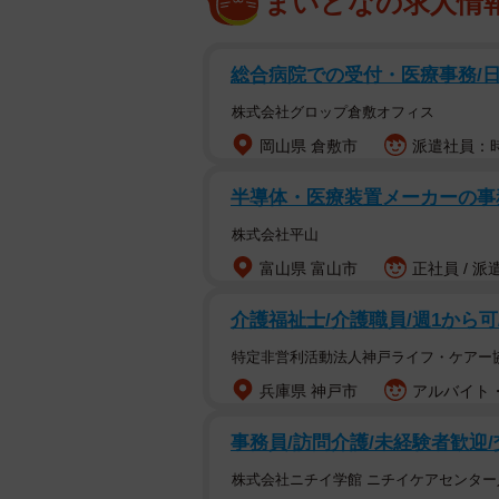
まいどなの求人情
総合病院での受付・医療事務/日
株式会社グロップ倉敷オフィス
岡山県 倉敷市
派遣社員：時
半導体・医療装置メーカーの事務
株式会社平山
富山県 富山市
正社員 / 派
介護福祉士/介護職員/週1から
特定非営利活動法人神戸ライフ・ケアー
兵庫県 神戸市
アルバイト・
事務員/訪問介護/未経験者歓迎
株式会社ニチイ学館 ニチイケアセンター