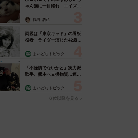
ゃん猫に一目惚れ エイズだ
し手がかかるけど…おうちで
暮らすと「おじ猫」だって可
鶴野 浩己
愛くなったよ！
両親は「東京キッド」の看板
役者 ライダー演じた42歳元
俳優が再婚妻との「ウエディ
ングフォト」計画を明言
まいどなトピック
「センスあるカメラマン求
む」
「不謹慎でないかと」実力派
歌手、熊本へ支援物資…運搬
トラックの車体デザインにた
めらい 「痛いほど伝わる」
まいどなトピック
「行動され立派」
６位以降を見る