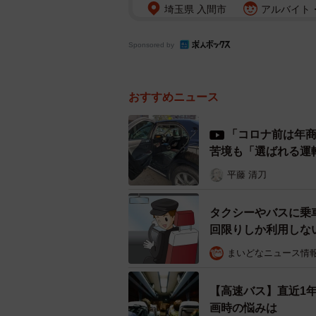
埼玉県 入間市
アルバイト・
Sponsored by
おすすめニュース
「コロナ前は年商
苦境も「選ばれる運
平藤 清刀
タクシーやバスに乗
回限りしか利用しな
まいどなニュース情
【高速バス】直近1
画時の悩みは