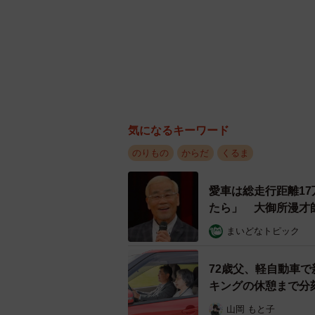
気になるキーワード
のりもの
からだ
くるま
愛車は総走行距離1
たら」 大御所漫才
まいどなトピック
72歳父、軽自動車で
キングの休憩まで分
山岡 もと子