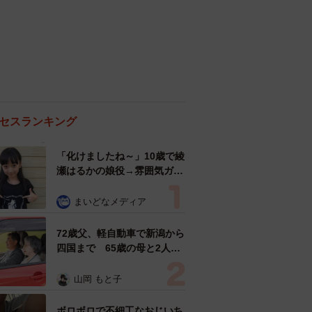
セスランキング
「化けましたね～」10歳で綾
瀬はるかの娘役→雰囲気ガラ
リの18歳に成長 「メイクで
雰囲気が」「宝塚に入れそ
まいどなメディア
う」
72歳父、軽自動車で新潟から
四国まで 65歳の母と2人で
3泊4日の旅 パーキングの休
憩まで分刻み… 「大学生で
山岡 もと子
も組まねえよ！」
ボロボロで不細工なおじいち