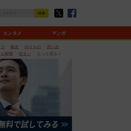
エンタメ
マンガ
ネコ
観光
のりもの
思い出
うち時間
住まい
もっと見る