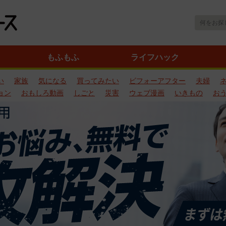
もふもふ
ライフハック
い
家族
気になる
買ってみたい
ビフォーアフター
夫婦
ョン
おもしろ動画
しごと
災害
ウェブ漫画
いきもの
お