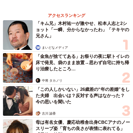
もっと見る
【漫画】宅配業者の誤配や荷物のいい加減な扱
いに、思わず「本人が謝りに来い！」…これっ
てカスハラになりますか？
沼田 絵美
2026.08.10
令和の若者に聞いた「2026年の夏に一番聴きた
い曲」ランキング 2位はYUIの『SUMMER
SONG』、1位は？
まいどなニュース情報部
2026.08.10
「事故物件」でもちゃんと売れます 10年ほど
前に購入した戸建て、買い手はつく？ 「売れ
る物件」へと再生する3つのステップ 専門家
が解説
平藤 清刀
2026.08.10