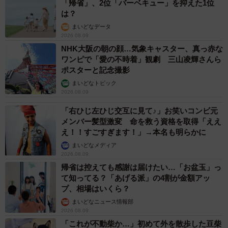
「帰省」、2位「バーベキュー」を抑えた1位
は？
まいどなデータ
2026.08.09
NHK大阪の朝の顔…気象キャスター、真っ赤な
ワンピで「愛の不時着」観劇 三山凌輝さんら
ポスターと記念撮影
まいどなトピック
2026.08.09
「右ひじ左ひじ交互に見て♪」お笑いコンビ元
メンバー髪型激変 命を救う資格を取得「ええ
え！！すごすぎます！」→本名も明らかに
まいどなメディア
2026.08.09
帰省は控えても感謝は届けたい…「お盆玉」っ
て知ってる？「あげる派」の4割が金額アッ
プ、相場はいくら？
まいどなニュース情報部
2026.08.09
「これが不動柴か…」初めて外を散歩した豆柴