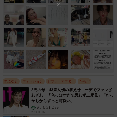
気になる
ファッション
ビフォーアフター
からだ
3児の母 43歳女優の肩見せコーデでファンざ
わざわ 「色っぽすぎて思わず二度見」「むっ
かしからずっと可愛い」
まいどなトピック
2026.08.07