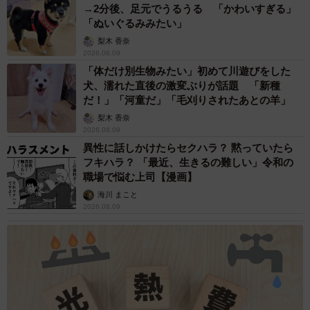
→2分後、足元でうるうる 「かわいすぎる」
「ぬいぐるみみたい」
梨木 香奈
2026.08.09
「体だけ別生物みたい」初めて川遊びをした
犬、濡れた直後の激変ぶりが話題 「新種
だ！」「河童だ」「毛刈りされたあとの羊」
梨木 香奈
2026.08.09
異性に話しかけたらセクハラ？ 黙っていたら
フキハラ？ 「最近、生きるの難しい」令和の
職場で悩む上司【漫画】
海川 まこと
2026.08.09