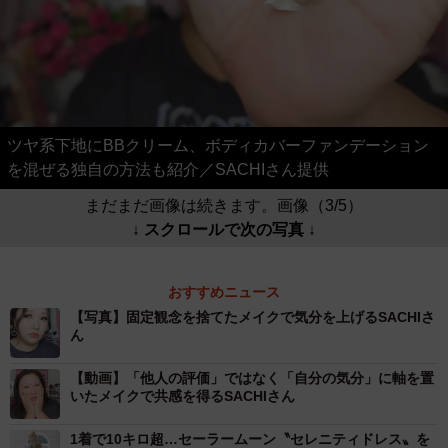
ツヤ系下地にBBクリーム、ボディカバーファンデーション
を混ぜる独自の方法も紹介／SACHIさん提供
まだまだ画像は続きます。画像（3/5）
↓ スクロールで次の写真 ↓
おすすめニュース
【写真】固定観念を捨てたメイクで気分を上げるSACHIさ
ん
【動画】「他人の評価」ではなく「自分の気分」に軸を置
いたメイクで共感を得るSACHIさん
1着で10キロ超…セーラームーン〝セレニティドレス〟を