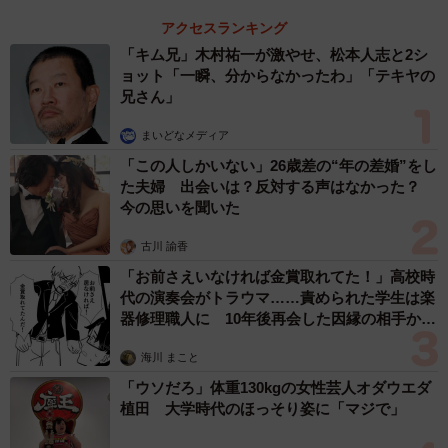
アクセスランキング
「キム兄」木村祐一が激やせ、松本人志と2シ
ョット「一瞬、分からなかったわ」「テキヤの
兄さん」
まいどなメディア
「この人しかいない」26歳差の“年の差婚”をし
た夫婦 出会いは？反対する声はなかった？
今の思いを聞いた
古川 諭香
「お前さえいなければ金賞取れてた！」高校時
代の演奏会がトラウマ……責められた学生は楽
器修理職人に 10年後再会した因縁の相手から
思わぬ申し出【漫画】
海川 まこと
「ウソだろ」体重130kgの女性芸人オダウエダ
植田 大学時代のほっそり姿に「マジで」