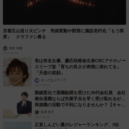
京都五山送り火ピンチ 気候変動や獣害に施設老朽化「もう限
界」 クラファン募る
浅井 佳穂
2026.08.09
母は有名女優、慶応幼稚舎出身CBCアナのノー
スリーブ姿「育ちの良さが表情に表れてる」
「天使の笑顔」
まいどなメディア
2026.08.09
業績悪化で退職勧奨を受けた30代会社員 会社
都合退職ならば失業手当を早く受け取れるが…
再就職の活動で不利になりませんか？【キャリ
アカウンセラーが解説】
長澤 芳子
2026.08.09
正直しんどい夏のレジャーランキング、3位