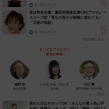
まいどなメディア
母は有名女優、慶応幼稚舎出身CBCアナのノー
スリーブ姿「育ちの良さが表情に表れてる」
「天使の笑顔」
まいどなメディア
６位以降を見る
まいどなファミリー
（新着記事順）
森岡 浩
ハイヒール・リンゴ
大江 篤
姓氏研究家
漫才師
園田学園女子大学学長
もっと見る
疲れた日はサボってOK！みんなが真っ先に手
を抜く家事ランキング 2位は「掃除」1位は？