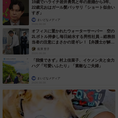
19歳でハライチ岩井勇気と年の差婚から3年、
22歳元おはガール髪バッサリ「ショート似合い
すぎ」
まいどなメディア
2026.08.08
オフィスに置かれたウォーターサーバー 空の
2Lボトル持参し毎日給水する男性社員→総務担
当者の注意にまさかの逆ギレ！【弁護士が解
説】
長澤 芳子
2026.08.08
「我慢できず」村上佳菜子、イケメン夫と全力
ハグ「可愛いふたり」「素敵なご夫婦」
まいどなメディア
2026.08.08