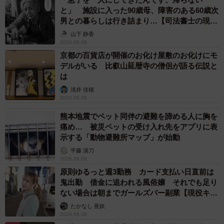
と」 施設に入った90歳母、障害のある60歳次
男との暮らしは行き詰まり…【司法書士の現場
から】
山下 静香
2026.08.08
京都の百貨店が開催のお化け屋敷のお化けにモ
デルがいる 比叡山延暦寺の僧侶が語る伝説と
は
浅井 佳穂
2026.08.08
熊本地震でペット同伴の避難を諦める人に胸を
痛め… 被災ペットの受け入れ先をアプリに表
示する「動物避難所マップ」が始動
平藤 清刀
2026.08.08
原則ゆるっと週3勤務 カード支払い日直前は
鬼出勤 借金に追われる風俗嬢 それでも足り
ない場合は朝までガールズバー副業【現役キャ
ストに取材】
たかなし 亜妖
2026.08.08