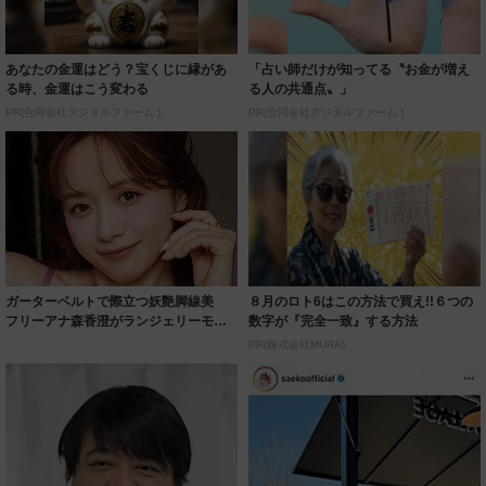
あなたの金運はどう？宝くじに縁があ
「占い師だけが知ってる〝お金が増え
る時、金運はこう変わる
る人の共通点〟」
PR(合同会社デジタルファーム )
PR(合同会社デジタルファーム )
ガーターベルトで際立つ妖艶脚線美
８月のロト6はこの方法で買え!!６つの
フリーアナ森香澄がランジェリーモデ
数字が『完全一致』する方法
ルに ｢PE...
PR(株式会社MURA)