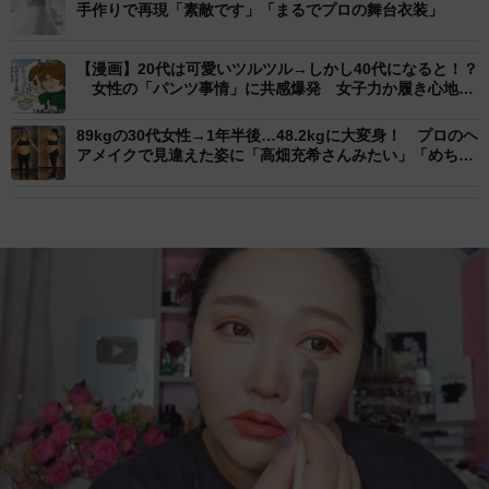
手作りで再現「素敵です」「まるでプロの舞台衣装」
【漫画】20代は可愛いツルツル→しかし40代になると！？
女性の「パンツ事情」に共感爆発 女子力か履き心地
か…揺れる心
89kgの30代女性→1年半後…48.2kgに大変身！ プロのヘ
アメイクで見違えた姿に「高畑充希さんみたい」「めちゃ
くちゃ可愛いじゃねえか」