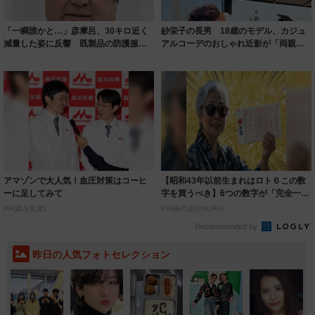
「一瞬誰かと…」彦摩呂、30キロ近く
紗栄子の長男 18歳のモデル、カジュ
減量した姿に反響 既製品の防護服が
アルコーデのおしゃれ近影が「両親の
着られると...
いいとこ取...
アマゾンで大人気！血圧対策はコーヒ
【昭和43年以前生まれはロト６この数
ーに足してみて
字を買うべき】6つの数字が「完全一
致」する方...
PR(森永乳業)
PR(株式会社MURA)
Recommended by
昨日の人気フォトセレクション