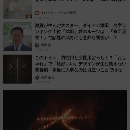
まいどなニュース情報部
2026.08.09
滋賀が生んだ大スター、ダイアン津田 名字ラ
ンキング上位「津田」姓のルーツは 「豊臣兄
弟！」で話題の武将にも意外な関係が…？
森岡 浩
2026.08.09
このトイレ、男性用と女性用どっち！？「おし
ゃれ」で「格好いい」デザインが生む笑えない
悲喜劇 本当に大事なのは目立つことではな
く…
高野 朋美
2026.08.09