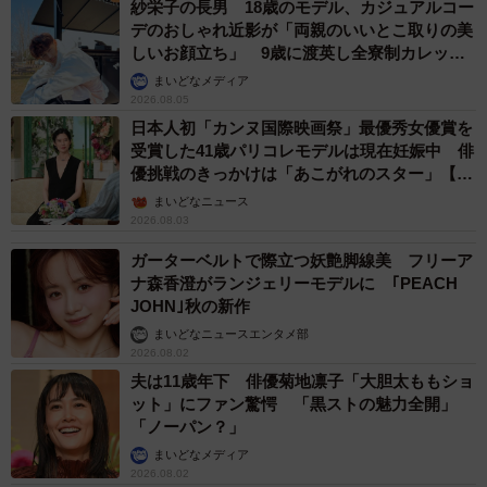
紗栄子の長男 18歳のモデル、カジュアルコー
デのおしゃれ近影が「両親のいいとこ取りの美
しいお顔立ち」 9歳に渡英し全寮制カレッジ
で学ぶ
まいどなメディア
2026.08.05
日本人初「カンヌ国際映画祭」最優秀女優賞を
受賞した41歳パリコレモデルは現在妊娠中 俳
優挑戦のきっかけは「あこがれのスター」【徹
子の部屋】
まいどなニュース
2026.08.03
ガーターベルトで際立つ妖艶脚線美 フリーア
ナ森香澄がランジェリーモデルに ｢PEACH
JOHN｣秋の新作
まいどなニュースエンタメ部
2026.08.02
夫は11歳年下 俳優菊地凛子「大胆太ももショ
ット」にファン驚愕 「黒ストの魅力全開」
「ノーパン？」
まいどなメディア
2026.08.02