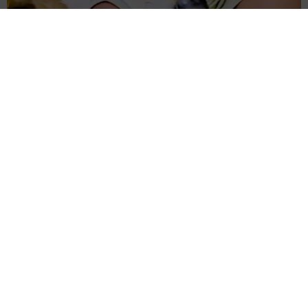
12歳の愛犬に変化 1歳息子の膝で甘える初めて見せる姿に反
響 これまで「見守る立場」だったのに…「頭ポンポンが愛に
満ちている」「尊…」
梨木 香奈
2026.08.08
何かと人に舐められた黒髪時代 30代後半で金
髪デビューしたら…人生が激変！【漫画】
海川 まこと
2026.08.08
夫はマイファスHiro、義父母も義兄も超有名歌
手の28歳モデル兼俳優が第1子出産を報告「母
子ともに健康…日々、大切に過ごしたい」
まいどなトピック
2026.08.08