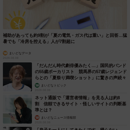
補助があっても約9割が「夏の電気・ガス代は重い」と回答…猛
暑でも「冷房を控える」人が7割超に
まいどなデータ
2026.08.08
「だんだん時代劇俳優みたく…」国民的バンド
の55歳ボーカリスト 競馬界の57歳レジェンド
らとの「夏祭り満喫ショット」に驚きの声続々
まいどなトピック
2026.08.08
ネット通販で「運営者情報」を見る人は約8
割 信頼できるサイト・怪しいサイトの判断基
準とは？
まいどなニュース情報部
2026.08.08
「息子を一人にしてきたんです、帰らない