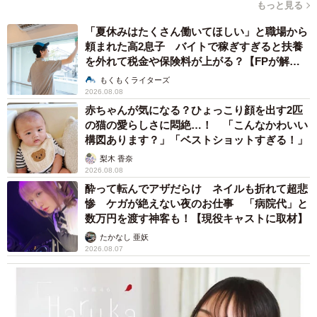
もっと見る
「社内の雰囲気や人間関係を重視するなら、年次や役職が
「夏休みはたくさん働いてほしい」と職場から
違う人にたくさん会う必要があると思うんです。AI面接は
頼まれた高2息子 バイトで稼ぎすぎると扶養
その機会がなくなるということですよね…」
を外れて税金や保険料が上がる？【FPが解
説】
もくもくライターズ
確かに「選ばれる会社」になるための機会損失という側面
2026.08.08
は企業側にとっても見過ごせません。
赤ちゃんが気になる？ひょっこり顔を出す2匹
の猫の愛らしさに悶絶…！ 「こんなかわいい
構図あります？」「ベストショットすぎる！」
AI面接経験者は、25卒・26卒ともに全体の3割弱
梨木 香奈
リクルートマネジメントソリューションズが調査した「採
2026.08.08
酔って転んでアザだらけ ネイルも折れて超悲
用CX（候補者体験）に関する意識調査（2025）」による
惨 ケガが絶えない夜のお仕事 「病院代」と
と、2025年卒と2026年卒のモニター学生ではAI面接の経験
数万円を渡す神客も！【現役キャストに取材】
者は約3割弱とまだまだ少数派のようです。
たかなし 亜妖
2026.08.07
また経験に関わらず「人に評価されたい学生は63.0%、AIに
評価されたい学生は15.8％」と積極的にAI面接を評価する
学生は15.8％と低く、普及には意外と時間が必要かもしれ