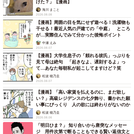
けた？」【漫画】
事前の準備はそう難しくなさそうですが…
海川 まこと
2026.08.08
確かに、AIなら社員である面接官の「休日」や「勤務時
【漫画】周囲の目を気にせず遊べる！洗濯物も
間」を調整する必要がなく、それは応募者にとっても大き
干せる！最近人気の戸建ての「中庭」 ところ
が…実際住んでみて分かった後悔ポイント
なメリットです。
中瀬 えみ
2026.08.07
「デメリットは、面接自体がうまくできている気がしない
【漫画】大学生息子の「頼れる彼氏」っぷりを
ことですね。普通の人の面接官なら頷きやちょっと困った
見て母は絶句 「起きなよ、遅刻するよ」っ
て…あなた毎朝私が起こしてますけど？笑
顔や笑顔になるとか、多少リアクションしてもらえて『今
松波 穂乃圭
の発言は良く伝わらなかったかも』『いい回答ができた気
2026.08.07
がする』ってわかりますよね？AIだとすべて同じ反応だか
【漫画】「高い家賃を払えるのに、まだ欲し
ら、調整できないというか。幸い合格はしていましたが、
い？」高級レジデンスの七夕飾り、書かれた願
正直手応えはなかったです」
い事にびっくり 人の欲には終わりがないのか
松波 穂乃圭
将来はそのような「適度・適切なリアクション」もAIが学
2026.08.06
「明日ひま？」 知り合いから唐突なメッセー
習するようになるのでしょうか…？
ジ 用件次第で断ることもできる賢い返信文と