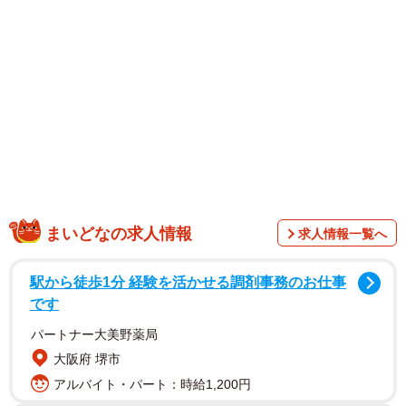
まいどなの求人情報
求人情報一覧へ
1/6
「面接官」がAIの面接が増えてきた
駅から徒歩1分 経験を活かせる調剤事務のお仕事
です
パートナー大美野薬局
大阪府 堺市
アルバイト・パート：時給1,200円