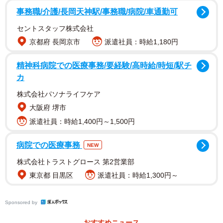
事務職/介護/長岡天神駅/事務職/病院/車通勤可
セントスタッフ株式会社
京都府 長岡京市
派遣社員：時給1,180円
精神科病院での医療事務/要経験/高時給/時短/駅チ
カ
Aさん（関東在住、20代、学生）はIT系企業を中心に就職活
株式会社パソナライフケア
動し、20数社の面接を受けたなかで1社だけアバターに対し
大阪府 堺市
て回答するスタイルのAI面接を受験したことがあります。
派遣社員：時給1,400円～1,500円
オンライン上で実施されるWeb面接はインターンシップの
病院での医療事務
NEW
応募から多数受けていたこともあり、画面上でのコミュニ
株式会社トラストグロース 第2営業部
ケーションには慣れていたため、アクセスや進行で手間や
東京都 目黒区
派遣社員：時給1,300円～
難しさを感じることはなかったそうです。
Sponsored by
「AI面接で良かったなと思ったことは、面接希望日時の調
おすすめニュース
整が必要なかったことですね。指定された期間のなかで、