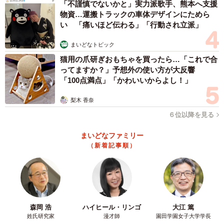
「不謹慎でないかと」実力派歌手、熊本へ支援
かは、面接を受ける側の意見にも大きく影響を受けそうで
物資…運搬トラックの車体デザインにためら
い 「痛いほど伝わる」「行動され立派」
すね。
まいどなトピック
「面接は色々な社員に会える機会でもあると思
猫用の爪研ぎおもちゃを買ったら…「これで合
う」
ってますか？」予想外の使い方が大反響
「100点満点」「かわいいからよし！」
Cさん（関東在住、20代、学生）の受けたAI面接は「動画
面接」の延長線上のようなタイプで、2回までトライできた
梨木 香奈
こともあり、落ち着いて受けることができたそうです。
６位以降を見る
まいどなファミリー
いわゆる「想定質問」の範囲内の質問がほとんどだったた
（新着記事順）
め、普通の面接練習をしておけば特に不安に感じる必要は
感じなかったとのことでした。
ただ、就職先を選ぶ機会としての面接という意味では、マ
イナス面があったそうです。
森岡 浩
ハイヒール・リンゴ
大江 篤
姓氏研究家
漫才師
園田学園女子大学学長