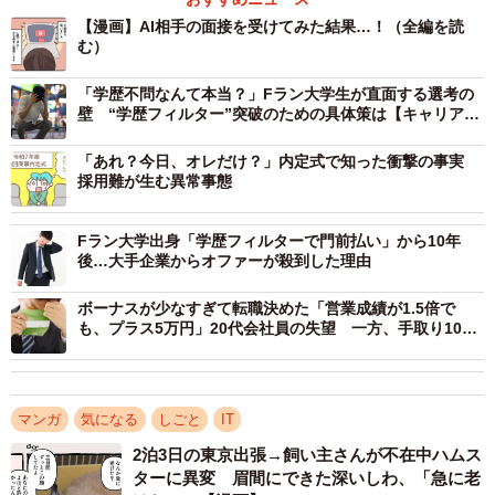
【漫画】AI相手の面接を受けてみた結果…！（全編を読
こちらの希望通りの日程でお願いすることができました。
む）
特に授業を休まなくてよいので、夜間や土日もOKなのは良
かったと思います」
「学歴不問なんて本当？」Fラン大学生が直面する選考の
壁 “学歴フィルター”突破のための具体策は【キャリアカ
ウンセラーが解説】
「あれ？今日、オレだけ？」内定式で知った衝撃の事実
採用難が生む異常事態
Fラン大学出身「学歴フィルターで門前払い」から10年
後…大手企業からオファーが殺到した理由
ボーナスが少なすぎて転職決めた「営業成績が1.5倍で
も、プラス5万円」20代会社員の失望 一方、手取り100
万円超で「踏みとどまった」30代エンジニアの迷い
マンガ
気になる
しごと
IT
2泊3日の東京出張→飼い主さんが不在中ハムス
2/6
ターに異変 眉間にできた深いしわ、「急に老