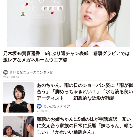
ません。
【参考】
▽株式会社リクルートマネジメントソリューションズ｜採
用CX（候補者体験）に関する意識調査（2025）
https://www.recruit-
乃木坂46賀喜遥香 5年ぶり週チャン表紙 巻頭グラビアでは
ms.co.jp/news/pressrelease/8709951716/
激レアなメガネルームウエア姿
まいどなニュースエンタメ部
2026.08.07
あのちゃん、雨の日のショーパン姿に「雨が似
合う」「脚めっちゃきれい！」「水も滴る良い
アーティスト」 幻想的な近影が話題
まいどなメディア
2026.08.07
難聴のお姉ちゃんに5歳の妹が手話通訳 互い
に支え合う家族の日常に反響「妹ちゃん、頼も
しい」「かわいい通訳さん」