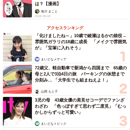
は？【漫画】
「面接官の当たりはずれがないのはいいかな」
海川 まこと
2026.08.06
Bさん（関東在住、20代、学生）のAI面接経験は2回です。
友人は一度も受けたことがない人の方が多く、2回受けたこ
アクセスランキング
とがあるBさんは珍しい方なのだとか。
「化けましたね～」10歳で綾瀬はるかの娘役→
雰囲気ガラリの18歳に成長 「メイクで雰囲気
が」「宝塚に入れそう」
そんなBさんはAI面接賛成派です。「圧迫面接とまではいか
なくても、口数が少なくてコワイ雰囲気の面接官に当たる
まいどなメディア
とか、自分には合わないタイプの面接官に当たるとか当た
72歳父、軽自動車で新潟から四国まで 65歳の
りはずれがあると思うんですよね。実際同じ会社を受けた
母と2人で3泊4日の旅 パーキングの休憩まで
分刻み… 「大学生でも組まねえよ！」
人の面接体験記を読んで『面接の雰囲気が全然違うな』と
感じること少なくないですし。AI面接だとそういう不公平
山岡 もと子
感がないのはいいことだと思います。あと、AI面接をする
3児の母 43歳女優の肩見せコーデでファンざ
代わりにESを廃止して全員面接してくれるっていうのもい
わざわ 「色っぽすぎて思わず二度見」「むっ
かしからずっと可愛い」
いなと思いました！」
まいどなトピック
今後のAI面接導入が企業規模や職種を問わず拡がっていく