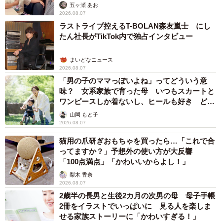
五ヶ瀬 あお
2026.08.07
ラストライブ控えるT-BOLAN森友嵐士 にし
たん社長がTikTok内で独占インタビュー
まいどなニュース
2026.08.07
「男の子のママっぽいよね」ってどういう意
味？ 女系家族で育った母 いつもスカートと
ワンピースしか着ないし、ヒールも好き どの
へんが…
山岡 もと子
2026.08.07
猫用の爪研ぎおもちゃを買ったら…「これで合
ってますか？」予想外の使い方が大反響
「100点満点」「かわいいからよし！」
梨木 香奈
2026.08.07
2歳半の長男と生後2カ月の次男の母 母子手帳
2冊をイラストでいっぱいに 見る人を楽しま
せる家族ストーリーに「かわいすぎる！」