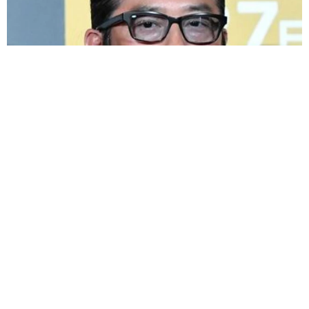
父は「エミー賞」主演男優賞の真田広之 31歳イケメン俳優が
長髪ヒゲのワイルド近影「ガチヒロさんそっくり」「新たな一
面もステキ」
まいどなトピック
2026.08.07
退職金を運用に回せる人は何が違う？ 「退職
金額の多さ」より重要な“ある経験”とは
まいどなニュース情報部
2026.08.07
「火事以来10カ月ぶり」全焼した自宅訪れた林
家ぺー 内装も壁も取り払われスケルトン状態
の部屋に呆然