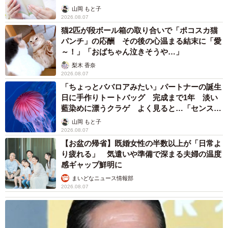
山岡 もと子
2026.08.07
猫2匹が段ボール箱の取り合いで「ポコスカ猫
パンチ」の応酬 その後の心温まる結末に「愛
～！」「おばちゃん泣きそうや…」
梨木 香奈
2026.08.07
「ちょっとババロアみたい」パートナーの誕生
日に手作りトートバッグ 完成まで1年 淡い
藍染めに漂うクラゲ よく見ると…「センスす
ごい」
山岡 もと子
2026.08.07
【お盆の帰省】既婚女性の半数以上が「日常よ
り疲れる」 気遣いや準備で深まる夫婦の温度
感ギャップ鮮明に
まいどなニュース情報部
2026.08.07