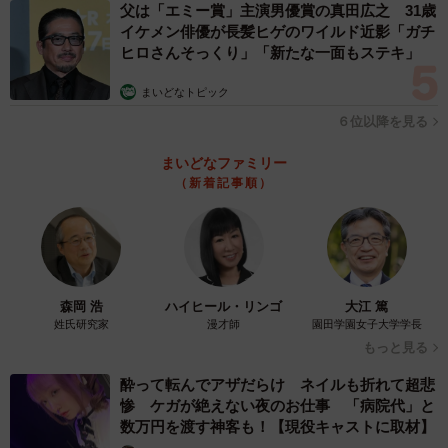
父は「エミー賞」主演男優賞の真田広之 31歳
イケメン俳優が長髪ヒゲのワイルド近影「ガチ
ヒロさんそっくり」「新たな一面もステキ」
まいどなトピック
６位以降を見る
まいどなファミリー
（新着記事順）
森岡 浩
ハイヒール・リンゴ
大江 篤
姓氏研究家
漫才師
園田学園女子大学学長
もっと見る
酔って転んでアザだらけ ネイルも折れて超悲
惨 ケガが絶えない夜のお仕事 「病院代」と
数万円を渡す神客も！【現役キャストに取材】