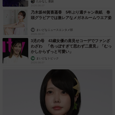
たかなし 亜妖
2026.08.07
乃木坂46賀喜遥香 5年ぶり週チャン表紙 巻
頭グラビアでは激レアなメガネルームウエア姿
まいどなニュースエンタメ部
2026.08.07
3/12
3児の母 43歳女優の肩見せコーデでファンざ
わざわ 「色っぽすぎて思わず二度見」「むっ
猫白血病ウイルス感染症であることが分かった日から、免疫力を高める
かしからずっと可愛い」
サプリを与えた
まいどなトピック
2026.08.07
実はみゆねこさん、1カ月半前に猫白血病ウイルス感染症キ
ャリアの姉妹猫を看取ったばかり。自宅に猫がいなかった
ため、他県にある猫白血病ウイルス感染症キャリアを受け
入れてくれる施設への引き渡し準備を進める間、たね坊く
んを預かることになった。
「母猫からの抗体移行で陽性の場合は陰性になる可能性も
あるので、抗ウイルス作用や免疫増強作用があるインター