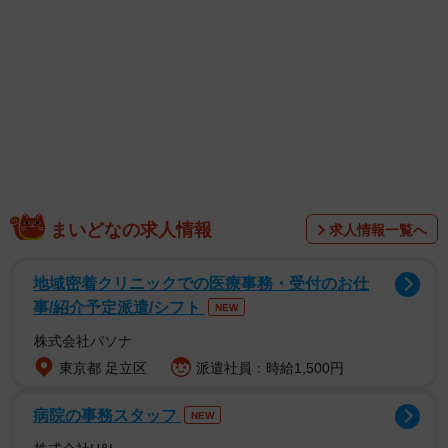
まいどなの求人情報
求人情報一覧へ
地域密着クリニックでの医療事務・受付のお仕
事/紹介予定派遣/シフト
NEW
株式会社パソナ
東京都 足立区
派遣社員：時給1,500円
1/12
額の個性的な模様もかわいい、たね坊くん
病院の事務スタッフ
NEW