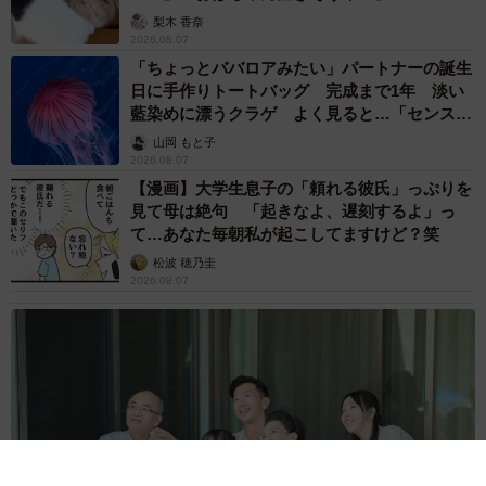
梨木 香奈
2026.08.07
「ちょっとババロアみたい」パートナーの誕生
日に手作りトートバッグ 完成まで1年 淡い
4/12
藍染めに漂うクラゲ よく見ると…「センスす
ごい」
生後1カ月ほどの頃、みゆねこさん宅へ
山岡 もと子
2026.08.07
そうした状況の中で、みゆねこさんは大きな決断をする。
【漫画】大学生息子の「頼れる彼氏」っぷりを
見て母は絶句 「起きなよ、遅刻するよ」っ
たね坊くんを愛猫として迎え入れたのだ。
て…あなた毎朝私が起こしてますけど？笑
松波 穂乃圭
「正直、発症したらお金も労力もかかるし、覚悟もいりま
2026.08.07
す。でも、先代猫と暮らす中で得た知識や経験を集結すれ
ば、できるだけ長く元気に暮らせるようにすることが私に
はできるんじゃないかって思って」
一緒に暮らし始めると、“やんのかステップ”やメンチを切る
などの強気な姿に何度も笑わされた。