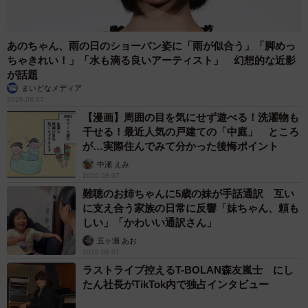
フェロンを連続で5クール（5カ月間）投与しましたが、陰
転しませんでした」
あのちゃん、雨の日のショーパン姿に「雨が似合う」「脚めっ
ちゃきれい！」「水も滴る良いアーティスト」 幻想的な近影
ユニークなメンチ切りや“やんのかステップ”にた
が話題
まいどなメディア
くさんの笑顔を貰った日々
2026.08.07
【漫画】周囲の目を気にせず遊べる！洗濯物も
猫白血病ウイルス感染症は、感染している猫との毛づくろ
干せる！最近人気の戸建ての「中庭」 ところ
いや食器の共有によってうつると言われている。母猫が感
が…実際住んでみて分かった後悔ポイント
染している場合は胎盤や母乳などを介して感染すること
中瀬 えみ
も。発症すると、リンパ腫などの病気を引き起こすが、中
2026.08.07
難聴のお姉ちゃんに5歳の妹が手話通訳 互い
には発症せずに天寿を全うする子もいる。
に支え合う家族の日常に反響「妹ちゃん、頼も
しい」「かわいい通訳さん」
「環境の変化やちょっとしたストレスが発症のきっかけに
五ヶ瀬 あお
なることもあります。だから、たね坊を飛行機で他県に移
2026.08.07
送する決断がなかなか下せませんでした」
ラストライブ控えるT-BOLAN森友嵐士 にし
たん社長がTikTok内で独占インタビュー