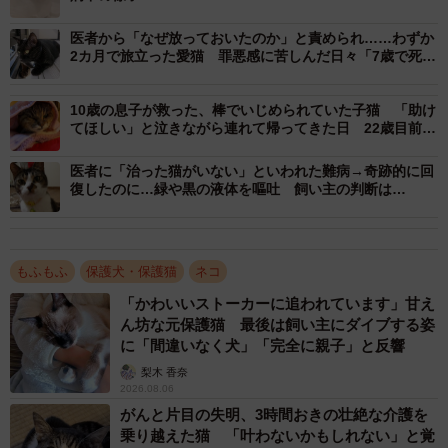
2024年6月末に出会った。きっかけは自身が所属してい
る、主に猫のTNR活動（※飼い主のいない猫に不妊・去勢
医者から「なぜ放っておいたのか」と責められ……わずか
2カ月で旅立った愛猫 罪悪感に苦しんだ日々「7歳で死な
手術をし、もといた場所へ戻す活動）を行うグループに相
せてしまった」
談が入ったこと。たね坊くんは猫風邪を患いながらヨチヨ
10歳の息子が救った、棒でいじめられていた子猫 「助け
チ歩き、他猫と行動していた。
てほしい」と泣きながら連れて帰ってきた日 22歳目前の
長寿猫となるまでの愛の物語
医者に「治った猫がいない」といわれた難病→奇跡的に回
復したのに…緑や黒の液体を嘔吐 飼い主の判断は…
もふもふ
保護犬・保護猫
ネコ
「かわいいストーカーに追われています」甘え
ん坊な元保護猫 最後は飼い主にダイブする姿
に「間違いなく犬」「完全に親子」と反響
梨木 香奈
2026.08.06
がんと片目の失明、3時間おきの壮絶な介護を
乗り越えた猫 「叶わないかもしれない」と覚