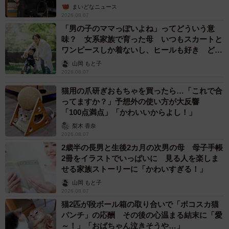
まいどなニュース
2026.08.07
「男の子のママっぽいよね」ってどういう意
味？ 女系家族で育った母 いつもスカートと
ワンピースしか着ないし、ヒールも好き どの
へんが…
山岡 もと子
2026.08.07
猫用の爪研ぎおもちゃを買ったら…「これで合
ってますか？」予想外の使い方が大反響
「100点満点」「かわいいからよし！」
梨木 香奈
2026.08.07
2歳半の長男と生後2カ月の次男の母 母子手帳
2冊をイラストでいっぱいに 見る人を楽しま
せる家族ストーリーに「かわいすぎる！」
山岡 もと子
2026.08.07
猫2匹が段ボール箱の取り合いで「ポコスカ猫
パンチ」の応酬 その後の心温まる結末に「愛
～！」「おばちゃん泣きそうや…」