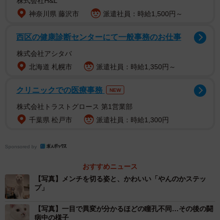
株式会社H&L
神奈川県 藤沢市
派遣社員：時給1,500円～
西区の健康診断センターにて一般事務のお仕事
株式会社アシタバ
北海道 札幌市
派遣社員：時給1,350円～
クリニックでの医療事務
NEW
株式会社トラストグロース 第1営業部
千葉県 松戸市
派遣社員：時給1,300円
たね坊くんは元野良猫。猫白血病ウイルス感染症と生き、1
Sponsored by
歳1カ月で天国へ旅立った。
おすすめニュース
先代猫と同じ“猫白血病ウイルス感染症キャリアの
【写真】メンチを切る姿と、かわいい「やんのかステッ
プ」
猫”を預かることに
【写真】一目で異変が分かるほどの瞳孔不同…その後の闘
沖縄・宮古島に住む、みゆねこさん。たね坊くんとは、
病中の様子