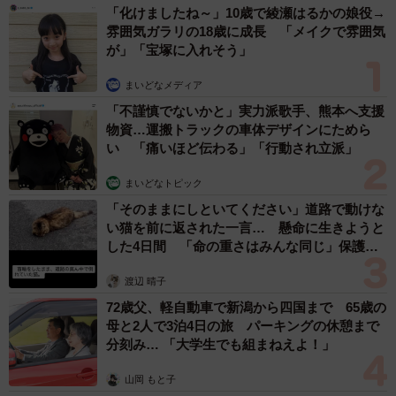
「化けましたね～」10歳で綾瀬はるかの娘役→
雰囲気ガラリの18歳に成長 「メイクで雰囲気
保護当時
が」「宝塚に入れそう」
「車に轢かれそうだったので、保護しました。保護後はノ
まいどなメディア
ミ・ダニなどを駆除し、猫風邪の治療を受けました」
「不謹慎でないかと」実力派歌手、熊本へ支援
物資…運搬トラックの車体デザインにためら
額にある“ひまわりの種模様”から連想し、名前は「たね」に
い 「痛いほど伝わる」「行動され立派」
決定。当初は他の預かりボランティア宅で過ごしていた
まいどなトピック
が、保護から1週間後に猫白血病ウイルス感染症を患ってい
「そのままにしといてください」道路で動けな
ることが判明し、みゆねこさん宅へ。
い猫を前に返された一言… 懸命に生きようと
した4日間 「命の重さはみんな同じ」保護団
体代表の訴え
渡辺 晴子
72歳父、軽自動車で新潟から四国まで 65歳の
母と2人で3泊4日の旅 パーキングの休憩まで
分刻み… 「大学生でも組まねえよ！」
山岡 もと子