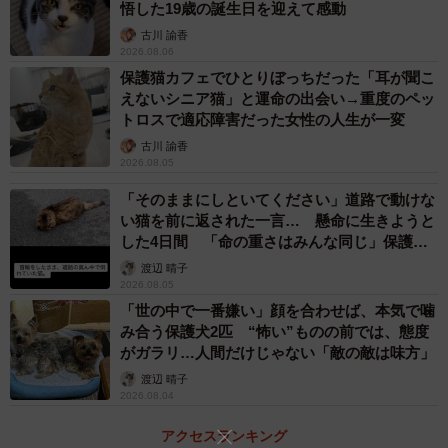
悟した19歳の誕生日を迎えて感動
古川 諭香
2026.08.06
保護猫カフェでひとりぼっちだった「耳が聞こ
えないシニア猫」と運命の出会い→重度のペッ
トロスで適応障害だった女性の人生が一変
古川 諭香
2026.08.05
「そのままにしといてください」道路で動けな
い猫を前に返された一言… 懸命に生きようと
した4日間 「命の重さはみんな同じ」保護団
体代表の訴え
渡辺 晴子
2026.08.05
「世の中で一番嫌い」顔を合わせば、本気で噛
み合う保護犬2匹 “怖い”ものの前では、態度
がガラリ…人間だけじゃない「敵の敵は味方」
渡辺 晴子
2026.08.04
アクセスランキング
2/12