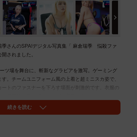
季さんのSPA!デジタル写真集「 麻倉瑞季 悩殺ファ
公開されました。
ポーツ場を舞台に、斬新なグラビアを激写。ゲーミング
ます。チームユニフォーム風の上着と超ミニスカ姿で、
カートのファスナーを下ろす場面が刺激的です。衣服の
ニ。必殺技の様なポージングは必見です。
続きを読む
ンクのヘッドホンを装着してゲームを楽しむ様子も撮
たわり束の間の休息をしている瞬間も切り取っていま
されること間違いなしです。（提供：週刊SPA!編集部