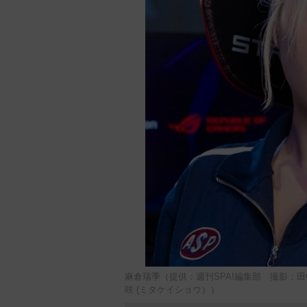
麻倉瑞季（提供：週刊SPA!編集部 撮影：田
咲 (ミタケイショウ））