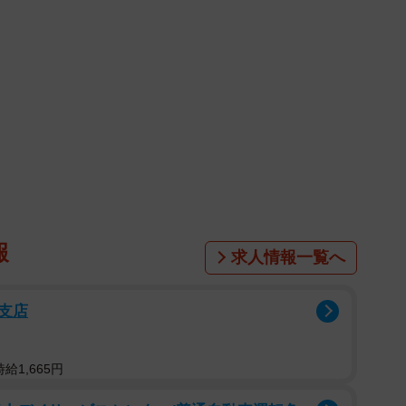
奈(JULLY) スタイリング：沼田実咲 (ミタケイショ
on.co.jp/dp/B0G33F8DZX/
1日生まれ 長崎県出身 T150・B98W62H90 ミスマ
賞に選ばれる。グラビアアイドル、俳優として活躍中。e
入。最新情報は公式X（@mizuki_asakura）、
報
求人情報一覧へ
支店
給1,665円