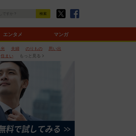
エンタメ
マンガ
観光
夫婦
のりもの
思い出
住まい
もっと見る