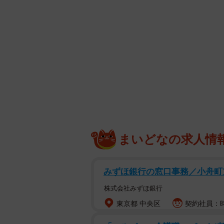
撮影：田中智久 ヘアメイク：海瀬志津
ウ））
写真集はこちら→
https://www.amaz
【麻倉瑞季さんプロフィール】
あさくらみずき 23歳 2002年4月1
ガジン2022でミスヤングマガジン
スポーツチーム「La VISION。」に加
Instagram（@mizuki_asakura_）
まいどなの求人情
みずほ銀行の窓口事務／小舟町
株式会社みずほ銀行
東京都 中央区
契約社員：時