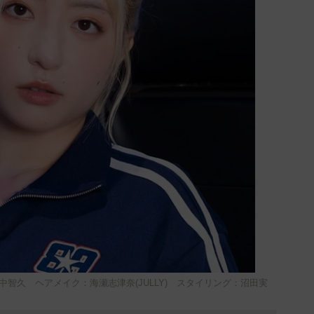
中智久 ヘアメイク：海瀬志津奈(JULLY) スタイリング：沼田実