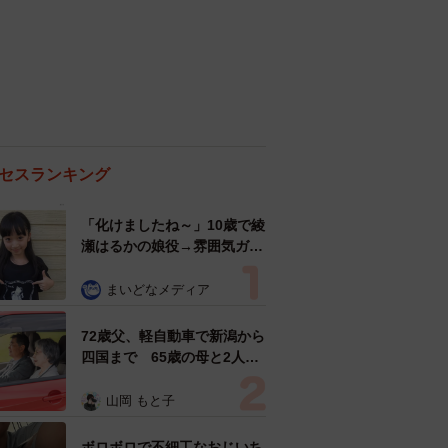
セスランキング
「化けましたね～」10歳で綾
瀬はるかの娘役→雰囲気ガラ
リの18歳に成長 「メイクで
雰囲気が」「宝塚に入れそ
まいどなメディア
う」
72歳父、軽自動車で新潟から
四国まで 65歳の母と2人で
3泊4日の旅 パーキングの休
憩まで分刻み… 「大学生で
山岡 もと子
も組まねえよ！」
ボロボロで不細工なおじいち