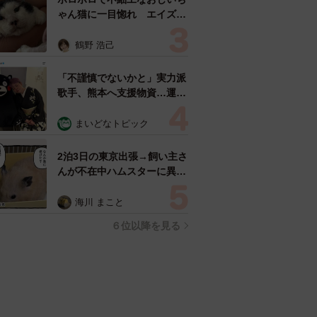
ゃん猫に一目惚れ エイズだ
し手がかかるけど…おうちで
暮らすと「おじ猫」だって可
鶴野 浩己
愛くなったよ！
「不謹慎でないかと」実力派
歌手、熊本へ支援物資…運搬
トラックの車体デザインにた
めらい 「痛いほど伝わる」
まいどなトピック
「行動され立派」
2泊3日の東京出張→飼い主さ
んが不在中ハムスターに異
変 眉間にできた深いしわ、
「急に老けた？」【漫画】
海川 まこと
６位以降を見る