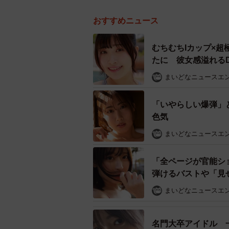
おすすめニュース
むちむちIカップ×
たに 彼女感溢れる
まいどなニュースエ
「いやらしい爆弾」
色気
まいどなニュースエ
「全ページが官能シ
弾けるバストや「見
ョットの乱れ打ち
まいどなニュースエ
名門大卒アイドル 