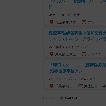
「ヘルパー・介護職」パート/
許
めぐデイサービス板倉
埼玉県 加須市
アルバイト・
医療事務/絶賛募集中昭和医科
シャリストへ!ワークライフバラン
株式会社リジョイスカンパニー
東京都 江東区
アルバイト・
「即日スタート」一般事務/残業
長期!医療事務アシ
パーソルテンプスタッフ株式会社
千葉県 柏市
派遣社員：時給1
Sponsored by