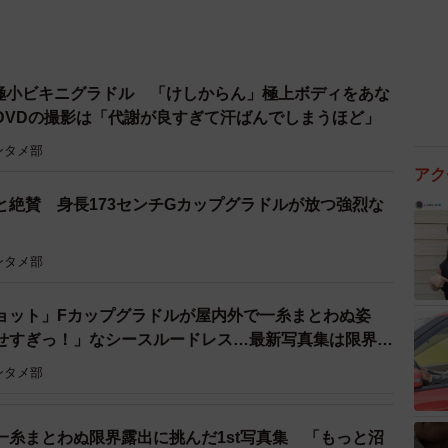
超極小ビキニグラドル 「けしからん」極上ボディをあな
DVDの撮影は「代謝が良すぎて汗ばんでしまうほど」
ンタメ部
アク
と絶賛 身長173センチGカップグラドルが放つ強烈な
ンタメ部
ョット」Fカップグラドルが屋内外で一糸まとわぬ姿
せすぎっ！」なシースルードレス…最新写真集は限界シ
ンタメ部
一糸まとわぬ限界露出に挑んだ1st写真集 「もっと沼