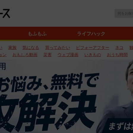
もふもふ
ライフハック
い
家族
気になる
買ってみたい
ビフォーアフター
ネコ
ョン
おもしろ動画
災害
ウェブ漫画
いきもの
おうち時間