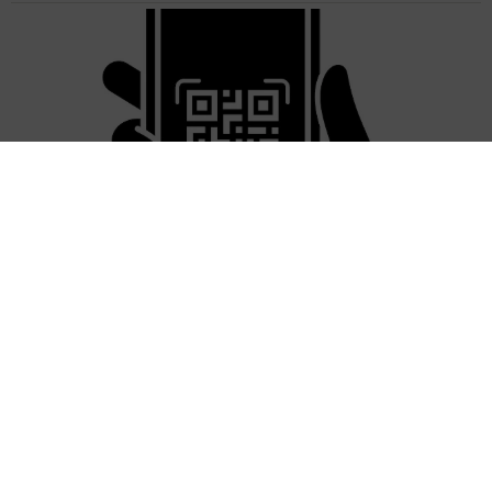
「LINEのQRコードを添付して」社長をかたる詐欺メール
続々 社員を個人アカウントへ誘導→最後は不正送金…求めら
れる「だまされる前提」の対策
井二 かける
2026.08.06
重みも歴史もズッシリ…出雲大社の日本最大級
「大しめ縄」が8年ぶり掛けかえ 伝統の「大
撚り合わせ」が28万回超再生「ほんとに圧巻」
まいどなニュース調査部
2026.08.06