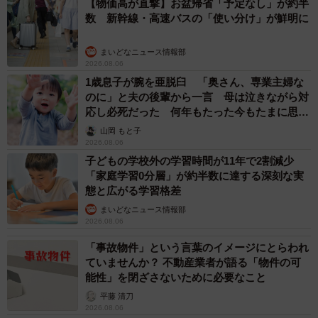
が、そこもまだ未知数なので…。お約束して迷惑をかける
【物価高が直撃】お盆帰省「予定なし」が約半
数 新幹線・高速バスの「使い分け」が鮮明に
結果になることだけは回避しなくてはなりません」
まいどなニュース情報部
きくやには振袖自体はたくさんありますが、高価なものゆ
2026.08.06
え、対面でお受け渡し・お返しができる場合のみの振袖無
1歳息子が腕を亜脱臼 「奥さん、専業主婦な
のに」と夫の後輩から一言 母は泣きながら対
料レンタルを希望。
応し必死だった 何年もたった今もたまに思い
出し…
山岡 もと子
「当店に、足をお運びいただいて、振袖を決めて、前日あ
2026.08.06
たりに取りに来ていただいて、返してもらうのが理想的。
子どもの学校外の学習時間が11年で2割減少
そうなると、現実的には大阪府内の施設へのレンタル活動
「家庭学習0分層」が約半数に達する深刻な実
態と広がる学習格差
になるかなぁと思っています。
まいどなニュース情報部
2026.08.06
はじめようと思い立ったところで、まだ右も左も分からな
「事故物件」という言葉のイメージにとらわれ
いので、柔軟に動いていこうと考えています」
ていませんか？ 不動産業者が語る「物件の可
能性」を閉ざさないために必要なこと
■呉服のきくやてんちょ X @
gofukunokikuya
平藤 清刀
■呉服のきくやHP
https://www.kikuya.shop
2026.08.06