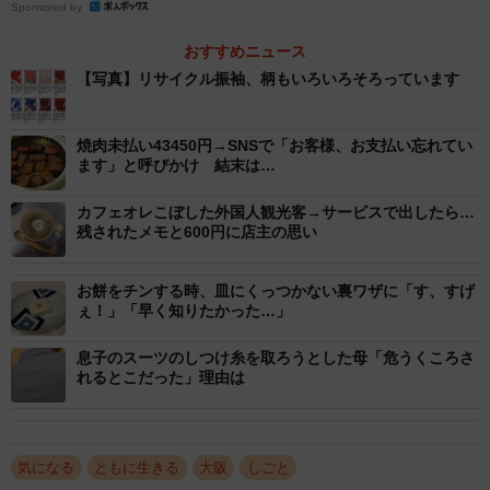
Sponsored by
誰かのお役に立てたら…
おすすめニュース
【写真】リサイクル振袖、柄もいろいろそろっています
大阪市大正区で店舗を営む呉服のきくやの創業は、おそら
く大正15年頃。個人商店ゆえ、正式な創業時期は定かでは
ないそうです。
焼肉未払い43450円→SNSで「お客様、お支払い忘れてい
ます」と呼びかけ 結末は…
昔は新品の着物を中心に扱っていましたが、10年ほど前か
カフェオレこぼした外国人観光客→サービスで出したら…
ら値段の安いリサイクル品を並行して取り扱うようにな
残されたメモと600円に店主の思い
り、今ではリサイクル品が99％。オンラインでの販売も行
っているため、全国に顧客がいます。
お餅をチンする時、皿にくっつかない裏ワザに「す、すげ
ぇ！」「早く知りたかった…」
「レンタル振袖を児童養護施設で暮らす若者に着てもらお
息子のスーツのしつけ糸を取ろうとした母「危うくころさ
う！」というアイデアが浮かんだのは、11月24日深夜。
れるとこだった」理由は
「着物ファンや着物に興味のある人のお役に立ちたい気持
ちは常々持っていました。それに加え、最近、とある企業
気になる
ともに生きる
大阪
しごと