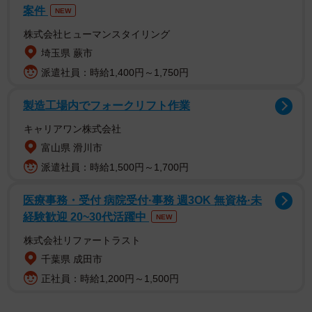
案件
NEW
株式会社ヒューマンスタイリング
埼玉県 蕨市
派遣社員：時給1,400円～1,750円
大阪市内にある呉服店きくや（アカウント名：呉服のきく
やてんちょ @gofukunokikuya 以下きくや）は、かつて
製造工場内でフォークリフト作業
レンタルも行っていたそうですが、ネットで買えるリサイ
キャリアワン株式会社
クル着物が人気となり需要が減少。
富山県 滑川市
派遣社員：時給1,500円～1,700円
「レンタル用の着物がいっぱいあるので社会貢献したいな
と思い立ちまして。 明日にでも問い合わせてみようかな。
医療事務・受付 病院受付·事務 週3OK 無資格·未
こういうの初めてで受け入れてもらえるか全くわからない
経験歓迎 20~30代活躍中
NEW
んだけど…」と、即行動。
株式会社リファートラスト
千葉県 成田市
きくやの店主に投稿後の振袖レンタルの状況を聞くととも
正社員：時給1,200円～1,500円
に、実際に振袖レンタルの提案を受けた児童養護施設に話
を聞きました。