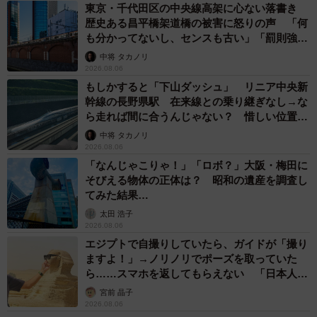
東京・千代田区の中央線高架に心ない落書き
歴史ある昌平橋架道橋の被害に怒りの声 「何
■社会福祉法人 海の子学園 HP
https://uminoko.org
も分かってないし、センスも古い」「罰則強化
して」
中将 タカノリ
2026.08.06
もしかすると「下山ダッシュ」 リニア中央新
幹線の長野県駅 在来線との乗り継ぎなし→な
ら走れば間に合うんじゃない？ 惜しい位置関
係が反響
中将 タカノリ
2026.08.06
「なんじゃこりゃ！」「ロボ？」大阪・梅田に
そびえる物体の正体は？ 昭和の遺産を調査し
てみた結果…
太田 浩子
2026.08.06
エジプトで自撮りしていたら、ガイドが「撮り
ますよ！」→ノリノリでポーズを取っていた
ら……スマホを返してもらえない 「日本人は
カモ代表かも」「私は6時間で3万円払った」
宮前 晶子
2026.08.06