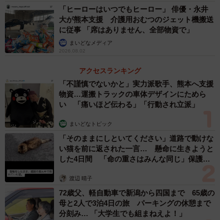
「ヒーローはいつでもヒーロー」 俳優・永井
リサイクル振り袖を販売する「きくや」。サイズ、ランク、金額がわか
大が熊本支援 介護用おむつのジェット機搬送
りやすいように公式サイトで表示されている（呉服のきくやの公式サイ
に従事 「席はありません、全部物資で」
トより）
まいどなメディア
2026.08.02
突然の閃きから、翌日には近くの児童養護施設「社会福祉
アクセスランキング
法人 海の子学園（以下海の子学園）」にメールで連絡しま
「不謹慎でないかと」実力派歌手、熊本へ支援
した。
物資…運搬トラックの車体デザインにためら
い 「痛いほど伝わる」「行動され立派」
経過を知らせる一連の投稿には「素敵なアイデア」「振り
袖を諦めていた子に希望の光をありがとう」「めちゃくち
まいどなトピック
ゃ有難い話」「決まったら、手伝います」「しごはや
「そのままにしといてください」道路で動けな
い猫を前に返された一言… 懸命に生きようと
っ！」など称賛の声が。
した4日間 「命の重さはみんな同じ」保護団
体代表の訴え
「思い立ったら吉日です。ずっと保管されていた着物なの
渡辺 晴子
で、特に費用がかかるわけでもないし、動きやすかったで
72歳父、軽自動車で新潟から四国まで 65歳の
母と2人で3泊4日の旅 パーキングの休憩まで
す。こんなことでお役に立てるなら、という気持ちでし
分刻み… 「大学生でも組まねえよ！」
た」