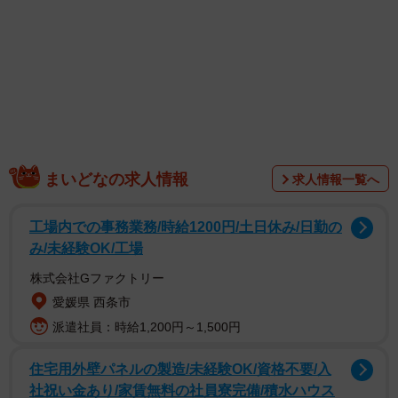
1/3
まいどなの求人情報
求人情報一覧へ
成人式で晴れ着は着たいけれども……写真はイメージです（tokyo
studio/stock.adobe.com）
工場内での事務業務/時給1200円/土日休み/日勤の
み/未経験OK/工場
株式会社Gファクトリー
愛媛県 西条市
派遣社員：時給1,200円～1,500円
住宅用外壁パネルの製造/未経験OK/資格不要/入
社祝い金あり/家賃無料の社員寮完備/積水ハウス