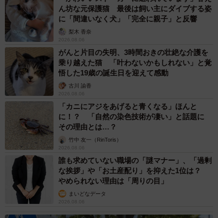
ん坊な元保護猫 最後は飼い主にダイブする姿
回、近隣エリアのお店からの提案ということも、嬉しかっ
に「間違いなく犬」「完全に親子」と反響
たと言います。
梨木 香奈
2026.08.06
高校卒業後、職を得て施設を退所する子もいますが、最近
がんと片目の失明、3時間おきの壮絶な介護を
乗り越えた猫 「叶わないかもしれない」と覚
は子どもの状況もさまざまで、大学や専門学校への進学す
悟した19歳の誕生日を迎えて感動
る子も増加。18歳を超えても施設で生活することができる
古川 諭香
ようになっています。
2026.08.06
「カニにアジをあげると青くなる」ほんと
「ただ、進学する子は学費の工面が大変で、奨学金やアル
に！？ 「自然の染色技術が凄い」と話題に
その理由とは…？
バイトをしなければなりません。また、就職したとしても
竹中 友一（RinToris）
生活に余裕はありません。約30万円はかかるであろう振袖
2026.08.06
のレンタル料は、この子たちにとっては大きいお金なので
誰も求めていない職場の「謎マナー」、「過剰
な挨拶」や「お土産配り」を抑えた1位は？
す」
やめられない理由は「周りの目」
まいどなデータ
きくやからの提案を子どもたちに話したところ、大喜びだ
2026.08.06
ったそうです。