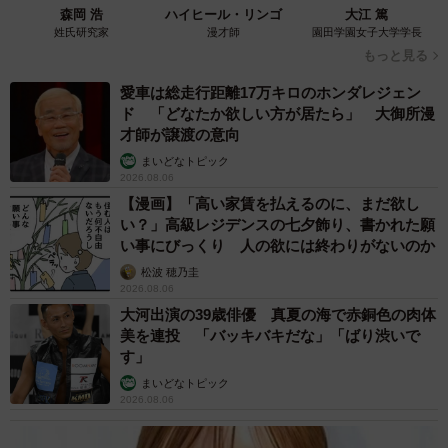
森岡 浩
ハイヒール・リンゴ
大江 篤
お互いに前向きですが、現状は2026年成人式での利用希望
姓氏研究家
漫才師
園田学園女子大学学長
もっと見る
者はおらず。
愛車は総走行距離17万キロのホンダレジェン
「離れて暮らす保護者の方に用意してもらう方もいるよう
ド 「どなたか欲しい方が居たら」 大御所漫
才師が譲渡の意向
で。でも、2027年の成人式でうちの振袖を着たい、と言っ
まいどなトピック
てくれている子は何人かいると聞いています」
2026.08.06
【漫画】「高い家賃を払えるのに、まだ欲し
来年に関しては、「連絡する時期が遅かったのではない
い？」高級レジデンスの七夕飾り、書かれた願
い事にびっくり 人の欲には終わりがないのか
か」と後悔も。「まだ当店の振袖の量には余裕があるの
松波 穂乃圭
で、別の施設で希望の方がおられるなら無料で貸し出しま
2026.08.06
すよ、と海の子学園さんに伝えました」と、関連施設への
大河出演の39歳俳優 真夏の海で赤銅色の肉体
オファーも行っています。
美を連投 「バッキバキだな」「ばり渋いで
す」
まいどなトピック
2026.08.06