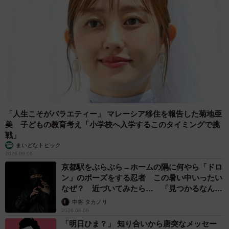
「人生こそがバラエティー」 マレーシア移住を報告した菊地亜
美 子どもの教育考え「小学校へ入学するこのタイミングで挑
戦」
まいどなトピック
2026.08.06
京都駅をぶらぶら→ホームの隅に何やら「ドロ
ン」のポーズをする忍者 この暑い中いったい
なぜ？ 近づいてみたら… 「見つかるなんて
未熟」
中将 タカノリ
2026.08.06
「明日ひま？」 知り合いから唐突なメッセー