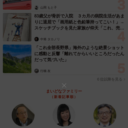
山岡 もと子
海の子学園から電話で連絡がきたのは、メールしたその
83歳父が骨折で入院 ３カ月の病院生活があま
りに退屈で「画用紙と色鉛筆持ってこい！」→
日。すぐに海の子学園に足を運び、話を進めました。
スケッチブックを見た家族が仰天「これ、売れ
ますよ…」
「連絡するまでは差し出がましいかなぁ、などと思いまし
中将 タカノリ
たけど、思い切って連絡してみてよかったです。
「これ全部長野県」海外のような絶景ショット
に感動と反響「離れてからいいところだったん
だって気づいた」
お話を聞いていくと、施設で育つ子の中には、親からの支
援がないこともあり、高価な振袖を借りられるような経済
行橋 友
状態ではありません。これまでは、施設の職員さんが振袖
６位以降を見る
を貸して、なんとか凌いでいる状況だったそうです」
まいどなファミリー
（新着記事順）
施設の職員が用意した振袖となると、もちろん選ぶ余地は
ありませんでした。「当店の振袖を利用した場合、たくさ
んの振袖から選べるという点に、特に喜んでいただけたよ
うに思いました」。