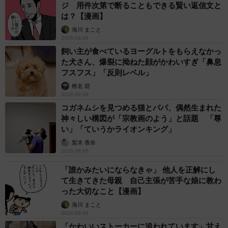
ジ 用件次第で断ることもできる賢い返信文と
3/3
は？【漫画】
海川 まこと
大阪で創業100年の呉服店（提供：呉服のきくや）
2026.08.06
飼い主が食べているヨーグルトをもらえなかっ
振袖をレンタルするお金を稼ぐのは大変
た犬さん、爆裂に拗ねた顔がかわいすぎ「鼻息
フスフス」「反則レベル」
大阪市港区で、2つの児童養護施設（入舟寮・池島寮）と1
椎名 碧
つの病後児保育施設を運営している海の子学園。児童養護
2026.08.06
施設には、それぞれの事情により保護者と離れて暮らす子
コガネムシを見つめる猫とパパ、偶然生まれた
どもたち（2〜18歳）がいます。
神々しい構図が「宗教画のよう」と話題 「尊
い」「ていうかライオンキング」
きくやから突然「レンタル振袖の無料提供について」のメ
梨木 香奈
2026.08.06
ールを受けたときのことを、「毎年、必ず需要があるの
「誰かみたいにならなきゃ」 他人を正解にし
で、お話をいただいて、ぜひに！という気持ちでした」
て生きてきた母親 自己主張が苦手な娘に教わ
と、入舟寮副施設長の芝嵜和美さん。
った大切なこと【漫画】
海川 まこと
入舟寮には、これまでもいろいろな形で振袖の支援の話が
2026.08.06
あり、地域の方々の協力を得て実現してきましたが、今
「かわいいストーカーに追われています」甘え