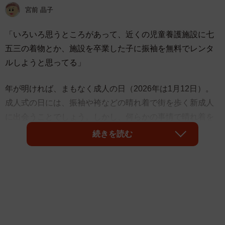
宮前 晶子
「いろいろ思うところがあって、近くの児童養護施設に七
五三の着物とか、施設を卒業した子に振袖を無料でレンタ
ルしようと思ってる」
年が明ければ、まもなく成人の日（2026年は1月12日）。
成人式の日には、振袖や袴などの晴れ着で街を歩く新成人
に出会うことでしょう。しかし、何らかの事情で晴れ着を
身につけることが叶わない人にむけての呉服店のアイデア
続きを読む
が、Ｘで共感や称賛の声を集めています。