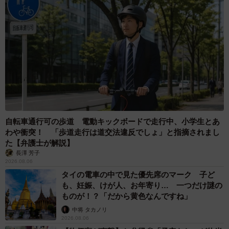
「2027年に成人になる子たちは、今から楽しみにしていま
す。きくやさんには、たくさんの振袖があるので選べるの
が嬉しいと話しています。近々、子どもたちと一緒にお店
に伺うことも計画しているんです」
「柔軟に動いていきたい」
取材後、きくやには他の施設との連携話も持ち上がってい
ます。しかし、新たな課題について、きくやは思案中との
自転車通行可の歩道 電動キックボードで走行中、小学生とあ
わや衝突！ 「歩道走行は道交法違反でしょ」と指摘されまし
こと。
た【弁護士が解説】
長澤 芳子
「距離が離れている施設の場合は、事前に振袖のワンセッ
2026.08.06
タイの電車の中で見た優先席のマーク 子ど
トを貸し出してセットや写真、着付はそれぞれでやらざる
も、妊娠、けが人、お年寄り… 一つだけ謎の
を得ないかなぁ、なんて思ってます。
ものが！？「だから黄色なんですね」
中将 タカノリ
余裕がある年は、当店が着付けをできるかもしれません
2026.08.06