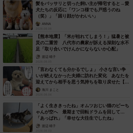
の社長の“企業は社会貢献が必須だ”の言葉に感銘を受けて、
髪をバッサリと切った飼い主が帰宅すると→愛
犬たちの反応に「ワンコ様でも戸惑うのね
自分にできることはないかな、と考えるようになっ
（笑）」「困り顔がかわいい」
て……。
ANNA
2026.08.06
出番が少なく、保管されたままのレンタル用の振袖が役に
【熊本地震】「米が枯れてしまう！」猛暑と被
立つのではないか！と思いついたのです」
災の二重苦 八代市の農家が訴える深刻な水不
足「取り合いでけんかにならないか心配」
渡辺 晴子
2026.08.05
「言わなくても分かるでしょ」 小さな言い争
いが絶えなかった夫婦に訪れた変化 あなたを
迎えてから相手を思う気持ちを取り戻せた【漫
画】
海川 まこと
2026.08.04
「よく生ききったね」オムツおじい猫のピーち
ゃんが空へ 最期まで回転ドラムを回して…
「あっぱれ」「幸せな大往生でしたね」
渡辺 晴子
2/3
2026.08.03