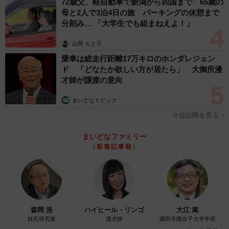
72歳父、軽自動車で新潟から四国まで 65歳の
譲渡所得なら約20％）。
母と2人で3泊4日の旅 パーキングの休憩まで
分刻み… 「大学生でも組まねえよ！」
相続した空き地を売る場合、取り壊しをするなど一定の条
件を満たすと、売却利益から最大3,000万円を差し引ける特
山岡 もと子
別控除が使える場合があります。税負担を大幅に減らせる
愛車は総走行距離17万キロのホンダレジェン
ド 「どなたか欲しい方が居たら」 大御所漫
制度なので、利用できるか事前に確認しておきたいところ
才師が譲渡の意向
です。
まいどなトピック
注意点として、相続した家を相続税の申告期限までに売却
６位以降を見る
すると、相続税の計算で使える「小規模宅地等の特例」と
まいどなファミリー
いう有利な制度が使えなくなるケースがあるため、こちら
（新着記事順）
も事前に確認しておく必要があります。
ー相続した家を放置しないために、どんなことをしておく
と安心ですか？
森岡 浩
ハイヒール・リンゴ
大江 篤
姓氏研究家
漫才師
園田学園女子大学学長
まずは、相続人できちんと話し合い、どなたが相続するの