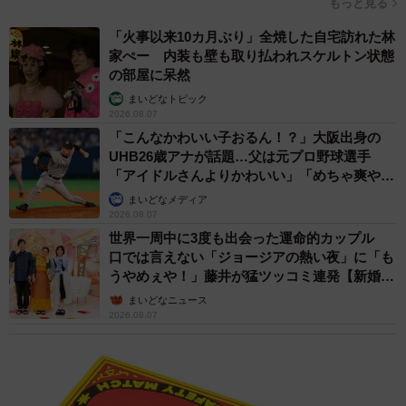
もっと見る
かを明確にしておくこと、相続登記や相続税申告を忘れず
「火事以来10カ月ぶり」全焼した自宅訪れた林
に行うことがいいと思います。
家ぺー 内装も壁も取り払われスケルトン状態
の部屋に呆然
◆鈴木雅人さん（すずき・まさと）
まいどなトピック
「不動産と相続」専門の税理士法人。不動産オーナーや不
2026.08.07
「こんなかわいい子おるん！？」大阪出身の
動産会社の税務顧問から確定申告、相続税申告、相続対策
UHB26歳アナが話題…父は元プロ野球選手
まで幅広く支援。豊富な実績を基に他の専門家と連携し、
「アイドルさんよりかわいい」「めちゃ爽や
複雑な不動産・相続の課題をワンストップで解決へ導く。
か」
まいどなメディア
▽マルイシ税理士法人
https://maruishi-tax.jp/
2026.08.07
世界一周中に3度も出会った運命的カップル
口では言えない「ジョージアの熱い夜」に「も
うやめぇや！」藤井が猛ツッコミ連発【新婚さ
ん】
まいどなニュース
2026.08.07