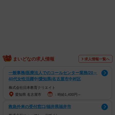
1/1
今は誰も住んでいない実家の税金がなぜか増額… ※画像はイメージで
まいどなの求人情報
す（d****************p/photoAC）
求人情報一覧へ
一般事務/医療法人でのコールセンター業務/20～
40代女性活躍中/愛知県/名古屋市中村区
株式会社日本教育クリエイト
愛知県 名古屋市
：時給1,400円～
救急外来の受付窓口/福井県福井市