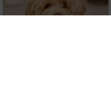
飼い主が食べているヨーグルトをもらえなかった犬さん、爆裂
に拗ねた顔がかわいすぎ「鼻息フスフス」「反則レベル」
椎名 碧
2026.08.06
コガネムシを見つめる猫とパパ、偶然生まれた
神々しい構図が「宗教画のよう」と話題 「尊
い」「ていうかライオンキング」
梨木 香奈
2026.08.06
髪をバッサリと切った飼い主が帰宅すると→愛
犬たちの反応に「ワンコ様でも戸惑うのね
（笑）」「困り顔がかわいい」