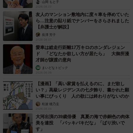
山岡 もと子
2026.08.07
友人のマンション敷地内に度々車を停めていた
ら…注意の貼り紙でナンバーをさらされました
【弁護士が解説】
長澤 芳子
2026.08.07
愛車は総走行距離17万キロのホンダレジェン
ド 「どなたか欲しい方が居たら」 大御所漫
才師が譲渡の意向
まいどなトピック
2026.08.06
【漫画】「高い家賃を払えるのに、まだ欲し
い？」高級レジデンスの七夕飾り、書かれた願
い事にびっくり 人の欲には終わりがないのか
松波 穂乃圭
2026.08.06
大河出演の39歳俳優 真夏の海で赤銅色の肉体
美を連投 「バッキバキだな」「ばり渋いで
す」