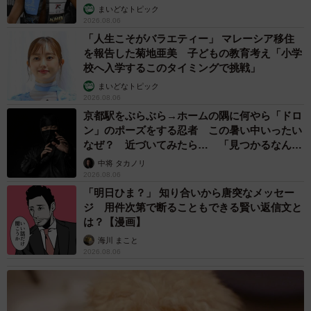
まいどなトピック
2026.08.06
「人生こそがバラエティー」 マレーシア移住
を報告した菊地亜美 子どもの教育考え「小学
校へ入学するこのタイミングで挑戦」
まいどなトピック
2026.08.06
京都駅をぶらぶら→ホームの隅に何やら「ドロ
ン」のポーズをする忍者 この暑い中いったい
なぜ？ 近づいてみたら… 「見つかるなんて
未熟」
中将 タカノリ
2026.08.06
「明日ひま？」 知り合いから唐突なメッセー
ジ 用件次第で断ることもできる賢い返信文と
は？【漫画】
海川 まこと
2026.08.06