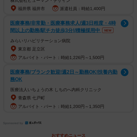
株式会社ヒューマン・デザイン
福井県 福井市
派遣社員：時給1,400円
医療事務/非常勤・医療事務求人/週3日程度・4時
間以上の勤務/駅チカ徒歩3分!/積極採用中
Bさんは「とりあえず空き家のまま置いておけば、税金はそ
NEW
んなに変わらないはず」と思い、相続後は特に手をつけず
みらいリハビリテーション病院
に1年が過ぎました。ところが春に届いた固定資産税の通知
東京都 足立区
書を見て、昨年よりも金額が上がっており驚きます。
アルバイト・パート：時給1,226円～1,500円
医療事務/ブランク歓迎!週2日～勤務OK!扶養内勤
税金増額の理由がわからず、市役所に相談してみても「住
務OK
宅用地の特例」や「特定空き家」といった聞き慣れない言
葉が並び、不安はさらに大きくなりました。
医療法人いちょうの木 しちのへ内科クリニック
青森県 七戸町
Bさんのように、「住む予定はないけれど、相続した実家を
アルバイト・パート：時給1,200円～1,350円
どう扱うべきか悩んでいる」という人は少なくありませ
ん。放置しておくと本当に税金は高くなるのか、どんな状
Sponsored by
態が危険なのでしょうか。税理士の鈴木雅人さんに話を聞
おすすめニュース