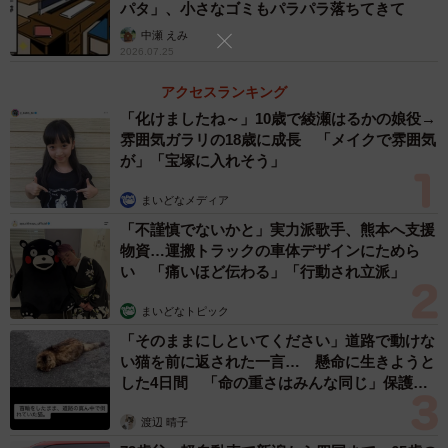
パタ」、小さなゴミもパラパラ落ちてきて
中瀬 えみ
ー住まない家を貸したり売ったりすると、税金はどう変わ
2026.07.25
りますか？
アクセスランキング
「化けましたね～」10歳で綾瀬はるかの娘役→
まず、家を賃貸に出す場合、貸している間（持っている
雰囲気ガラリの18歳に成長 「メイクで雰囲気
間）は固定資産税がかかり続けます。さらに、家賃収入は
が」「宝塚に入れそう」
不動産所得として扱われ、所得税や住民税の課税対象にな
まいどなメディア
ります。
「不謹慎でないかと」実力派歌手、熊本へ支援
物資…運搬トラックの車体デザインにためら
家賃から固定資産税・減価償却費、修繕費などの必要経費
い 「痛いほど伝わる」「行動され立派」
を引いて利益が出る場合、給与所得などと合算して確定申
まいどなトピック
告が必要です。
「そのままにしといてください」道路で動けな
い猫を前に返された一言… 懸命に生きようと
次に家を売却する場合、売った後は翌年以降の固定資産税
した4日間 「命の重さはみんな同じ」保護団
はかからなくなります。ただし、売却して利益が出た場
体代表の訴え
渡辺 晴子
合、その利益に対して所得税と住民税がかかります（長期