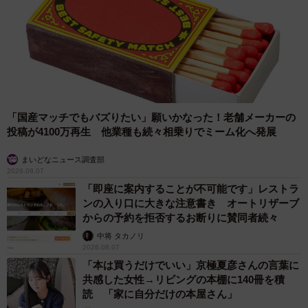
「国産マッチでもバズりたい」願いかなった！老舗メーカーの
投稿が4100万再生 他業種も続々相乗りでミーム化へ発展
まいどなニュース調査部
2026.08.07
「即座に案内することが不可能です」レストラ
ンの入り口に大きな注意書き オートリザーブ
からの予約を拒否するお断りに賛同者続々
中将 タカノリ
2026.08.07
「本は買うだけでいい」京極夏彦さんの言葉に
共感した女性→リビングの本棚に140冊を積
読 「家に自分だけの本屋さん」