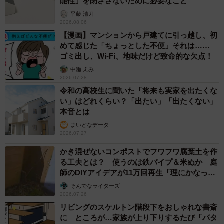
また、空き家を長期間放置して老朽化が進むと、倒壊の危
能性」を閉ざさないために必要なこと
険が高まり、自治体から「特定空き家」に指定されること
平藤 清刀
2026.08.06
があります。特定空き家になると、やはり住宅用地の特例
【漫画】マンションから戸建てに引っ越し、初
が外れ、固定資産税が大きく増える原因になります。行政
めて感じた「ちょっとした不便」それは……
ゴミ出し、Wi-Fi、地味だけど致命的な欠点！
の改善命令に従わない場合は過料が科されることもありま
す。
中瀬 えみ
2026.07.28
令和の高校生に聞いた「将来も実家を出たくな
一方で、相続して家がそのまま建っており、危険性がない
い」はどれくらい？「出たい」「出たくない」
状態であれば、通常は、固定資産税が上がることはありま
本音とは
せん。建物は年数とともに評価額が下がるため、税額もゆ
まいどなデータ
2026.07.27
るやかに下がっていくのが一般的ですが、土地は評価額の
かき混ぜないコンポストでフワフワ腐葉土を作
地価に連動するため、都市部の地価が上昇する地域に実家
る工夫とは？ 使うのは鉄パイプ＆米ぬか 庭
がある場合などは注意が必要です。
師のDIYアイデアが11万回再生「理にかなった
手法」
そんでなライターズ
いずれにしても、相続した家を放置して危険な状態にしな
2026.07.26
いことが重要です。住まない場合でも、税金や管理の負担
リビングのスケルトン階段下をおしゃれな書斎
に ところが…家族が上り下りするたび「パタ
を考え、早めに活用方針を決めておきましょう。