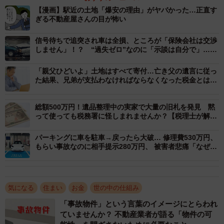
きました。
【漫画】駅近の土地「爆安の理由」がヤバかった…正直す
ぎる不動産屋さんの目が怖い
住まない実家で起きやすい税金トラブルとは？
信号待ちで追突され車は全損、ところが「保険会社は交渉
ー親の家を相続して所有しているだけなのに、固定資産税
しません」！？ “過失ゼロ”なのに「示談は自分で」…直
面した自動車保険の“落とし穴”
が上がるのはなぜですか？また、長く放っておくと、どん
「親父ひどいよ」土地はすべて寄付…亡き父の遺言に従っ
なリスクがありますか？
た結果、兄弟が支払わなければならなくなった税金とは
【行政書士が解説】
家と土地の両方を相続した場合でも、状況によって固定資
総額500万円！遺品整理中の実家で大量の旧札を発見 黙
って使っても税務署に怪しまれませんか？【税理士が解
産税が上がることがあります。まず注意したいのは、家を
説】
取り壊して更地にしたケースです。家が建っている土地に
パーキングに車を駐車→戻ったら大破… 修理費530万円、
は「住宅用地の特例」という軽減措置が適用され、固定資
もらい事故なのに相手提示280万円、 被害者悲痛「なぜ泣
き寝入り」【弁護士に聞いた】
産税が抑えられています。
しかし、建物を壊すとこの特例が使えなくなり、固定資産
気になる
住まい
お金
世の中の仕組み
税が最大6倍に跳ね上がることがあります。
「事故物件」という言葉のイメージにとらわれ
ていませんか？ 不動産業者が語る「物件の可