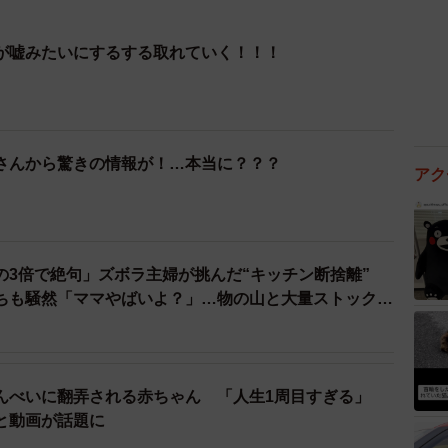
が嘘みたいにするする取れていく！！！
さんから驚きの情報が！…本当に？？？
アク
の3倍で絶句」ズボラ主婦が挑んだ“キッチン断捨離”
ちも騒然「ママやばいよ？」…物の山と大量ストックの
せんべいに翻弄される赤ちゃん 「人生1周目すぎる」
と動画が話題に