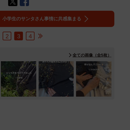
】小学生のサンタさん事情に共感集まる
2
3
4
全ての画像（全5枚）