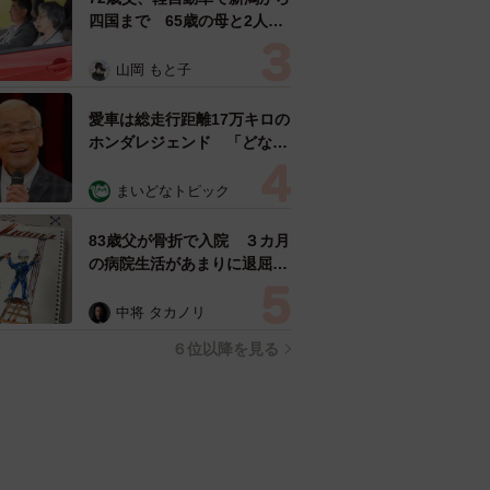
四国まで 65歳の母と2人で
3泊4日の旅 パーキングの休
憩まで分刻み… 「大学生で
山岡 もと子
も組まねえよ！」
愛車は総走行距離17万キロの
ホンダレジェンド 「どなた
か欲しい方が居たら」 大御
所漫才師が譲渡の意向
まいどなトピック
83歳父が骨折で入院 ３カ月
の病院生活があまりに退屈で
「画用紙と色鉛筆持ってこ
い！」→スケッチブックを見
中将 タカノリ
た家族が仰天「これ、売れま
６位以降を見る
すよ…」