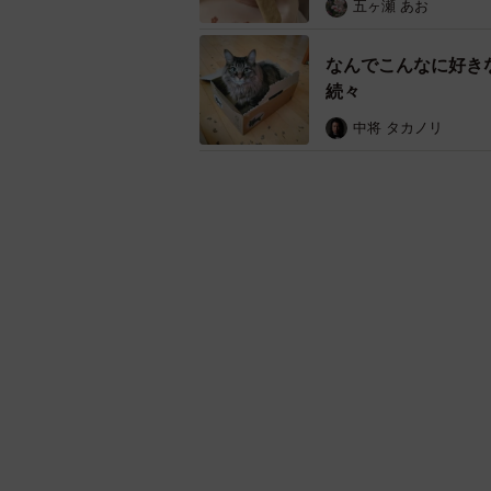
五ヶ瀬 あお
なんでこんなに好き
続々
中将 タカノリ