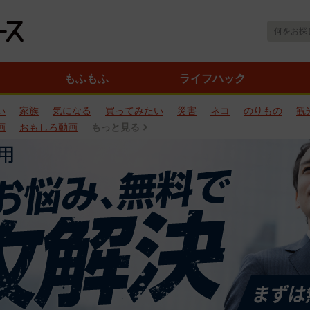
もふもふ
ライフハック
い
家族
気になる
買ってみたい
災害
ネコ
のりもの
観
画
おもしろ動画
もっと見る