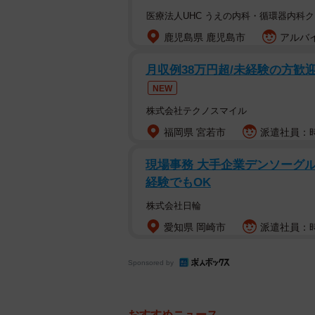
医療法人UHC うえの内科・循環器内科
鹿児島県 鹿児島市
アルバイ
月収例38万円超/未経験の方歓迎、自
NEW
株式会社テクノスマイル
福岡県 宮若市
派遣社員：時給
現場事務 大手企業デンソーグル
経験でもOK
株式会社日輪
愛知県 岡崎市
派遣社員：時
Sponsored by
おすすめニュース