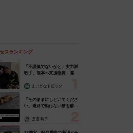
セスランキング
「不謹慎でないかと」実力派
歌手、熊本へ支援物資…運搬
トラックの車体デザインにた
めらい 「痛いほど伝わる」
まいどなトピック
「行動され立派」
「そのままにしといてくださ
い」道路で動けない猫を前に
返された一言… 懸命に生き
ようとした4日間 「命の重
渡辺 晴子
さはみんな同じ」保護団体代
表の訴え
72歳父、軽自動車で新潟から