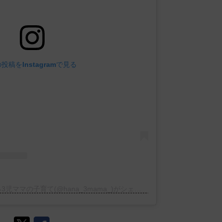
投稿をInstagramで見る
はな |昨日より1%楽になる3児ママの子育て(@hana_3mama_)がシェアした投稿