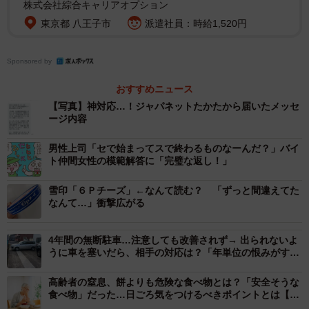
株式会社綜合キャリアオプション
ょうか。」と綴られていた。
東京都 八王子市
派遣社員：時給1,520円
Sponsored by
おすすめニュース
【写真】神対応…！ジャパネットたかたから届いたメッセ
ージ内容
男性上司「セで始まってスで終わるものなーんだ？」バイ
ト仲間女性の模範解答に「完璧な返し！」
雪印「６Ｐチーズ」←なんて読む？ 「ずっと間違えてた
なんて…」衝撃広がる
4年間の無断駐車…注意しても改善されず→ 出られないよ
うに車を塞いだら、相手の対応は？「年単位の恨みがすご
い」「金で和解が一番」
高齢者の窒息、餅よりも危険な食べ物とは？「安全そうな
食べ物」だった…日ごろ気をつけるべきポイントとは【内
科医が解説】