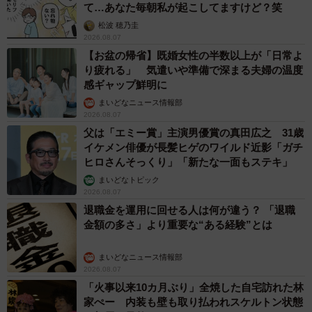
て…あなた毎朝私が起こしてますけど？笑
松波 穂乃圭
2026.08.07
【お盆の帰省】既婚女性の半数以上が「日常よ
り疲れる」 気遣いや準備で深まる夫婦の温度
感ギャップ鮮明に
まいどなニュース情報部
2026.08.07
父は「エミー賞」主演男優賞の真田広之 31歳
イケメン俳優が長髪ヒゲのワイルド近影「ガチ
ヒロさんそっくり」「新たな一面もステキ」
まいどなトピック
2026.08.07
退職金を運用に回せる人は何が違う？ 「退職
金額の多さ」より重要な“ある経験”とは
まいどなニュース情報部
2026.08.07
「火事以来10カ月ぶり」全焼した自宅訪れた林
家ぺー 内装も壁も取り払われスケルトン状態