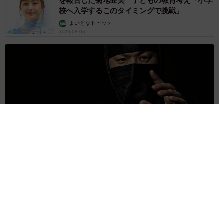
を報告した菊地亜美 子どもの教育考え「小学
校へ入学するこのタイミングで挑戦」
まいどなトピック
2026.08.06
京都駅をぶらぶら→ホームの隅に何やら「ドロン」のポーズを
する忍者 この暑い中いったいなぜ？ 近づいてみたら…
「見つかるなんて未熟」
中将 タカノリ
2026.08.06
「明日ひま？」 知り合いから唐突なメッセー