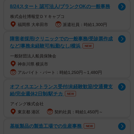
8/24スタート 認可法人/ブランクOKの一般事務
グが止まらず、父ついにテレビの電源プラグを抜く」。
株式会社博報堂ＤＹキャプコ
女性によると、母親は父親とともに実家暮らし。認知症に
福岡県 大牟田市
派遣社員：時給1,300円
よる症状で物忘れが激しく、同じことを何十回も繰り返し
障害者採用/クリニックでの一般事務/受診票作成
話すという。「テレビショッピングの注文は、父が見張っ
など/事務未経験可/転勤なし/横浜
NEW
ていないとほぼ毎日です。ひどいときは月30万ぐらい…。
一般財団法人船員保険会
購入品は家電、服飾小物、生活雑貨、食品、サプリなどで
神奈川県 横浜市
すね」と説明する。
アルバイト・パート：時給1,250円～1,480円
Xには何気なく、愚痴をつぶやいた。すると、その日のうち
オフィスエントランス受付/未経験歓迎/交通費支
にジャパネットたかたのアカウントからDMが届いた。メッ
給/完全週休2日制/駅チカ
NEW
セージには「ご家族の皆様におかれましては、大変な状況
アイング株式会社
でいらっしゃることとお察しいたします。もしよろしけれ
東京都 港区
契約社員：時給1,450円～
ば、お母様からの意図しないご注文を未然に防ぐため、今
後のお電話やインターネットからのご注文について、制限
基板製品の製造工場での生産事務
NEW
を設ける対応を承っておりますが、ご希望ございますでし