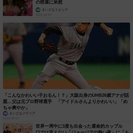
の部屋に呆然
まいどなトピック
2026.08.07
「こんなかわいい子おるん！？」大阪出身のUHB26歳アナが話
題…父は元プロ野球選手 「アイドルさんよりかわいい」「め
ちゃ爽やか」
まいどなメディア
2026.08.07
世界一周中に3度も出会った運命的カップル
口では言えない「ジョージアの熱い夜」に「も