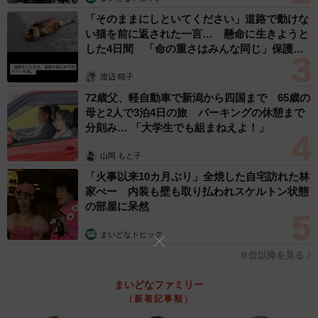
◇
「そのままにしといてください」道路で動けな
い猫を前に返された一言… 懸命に生きようと
厚生労働省の統計によると、2022年における認知症を患う
した4日間 「命の重さはみんな同じ」保護団
体代表の訴え
65歳以上の高齢者は443.2万人（有病率12.3％）、軽度認知
渡辺 晴子
障害は558.5万人（有病率15.5％）と推計されている。2040
72歳父、軽自動車で新潟から四国まで 65歳の
年には、認知症584.2万人（有病率14.9％）、軽度認知障害
母と2人で3泊4日の旅 パーキングの休憩まで
612.8万人（有病率15.6％）になると推計されている。
分刻み… 「大学生でも組まねえよ！」
山岡 もと子
「火事以来10カ月ぶり」全焼した自宅訪れた林
家ぺー 内装も壁も取り払われスケルトン状態
の部屋に呆然
まいどなトピック
６位以降を見る
まいどなファミリー
（新着記事順）