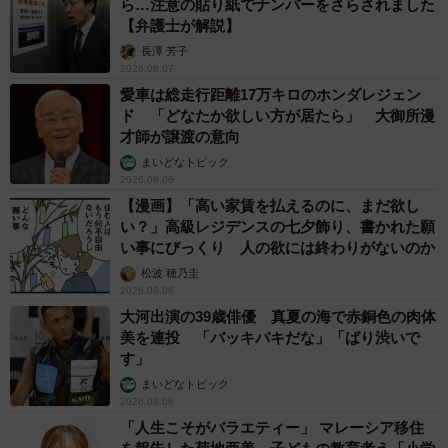
ら…注意の貼り紙でナンバーをさらされました
【弁護士が解説】
長澤 芳子
2026.08.07
愛車は総走行距離17万キロのホンダレジェン
ド 「どなたか欲しい方が居たら」 大御所漫
才師が譲渡の意向
まいどなトピック
2026.08.06
【漫画】「高い家賃を払えるのに、まだ欲し
い？」高級レジデンスの七夕飾り、書かれた願
い事にびっくり 人の欲には終わりがないのか
松波 穂乃圭
2026.08.06
大河出演の39歳俳優 真夏の海で赤銅色の肉体
美を連投 「バッキバキだな」「ばり渋いで
す」
まいどなトピック
2026.08.06
「人生こそがバラエティー」 マレーシア移住