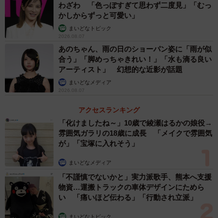
わざわ 「色っぽすぎて思わず二度見」「むっ
独自の対応は20年以上前から行っており、家族の状況や気
かしからずっと可愛い」
持ちに添って、修正を加えながら統一基準を元に対応して
まいどなトピック
2026.08.07
いるという。
あのちゃん、雨の日のショーパン姿に「雨が似
合う」「脚めっちゃきれい！」「水も滴る良い
家族や後見人から依頼があれば、電話での注文受付の完了
アーティスト」 幻想的な近影が話題
後に、家族に購入の意思確認の連絡をしたり、電話の入口
まいどなメディア
2026.08.07
時点で注文を断る対応をしたりするという。「ご家族様と
の話し合いを踏まえて対応方針を決定しています。可能な
アクセスランキング
範囲で柔軟に対応しております」とする。
「化けましたね～」10歳で綾瀬はるかの娘役→
雰囲気ガラリの18歳に成長 「メイクで雰囲気
が」「宝塚に入れそう」
また、購入者の不便や不明点を解消するとともに、サービ
ス・応対品質向上を目的として、SNSアカウントを開設。
まいどなメディア
Xでは「【公式】ジャパネットたかたお客様サポート」とい
「不謹慎でないかと」実力派歌手、熊本へ支援
うアカウントで自社に関する投稿をチェックしており、今
物資…運搬トラックの車体デザインにためら
い 「痛いほど伝わる」「行動され立派」
回の対応に繋がったという。
まいどなトピック