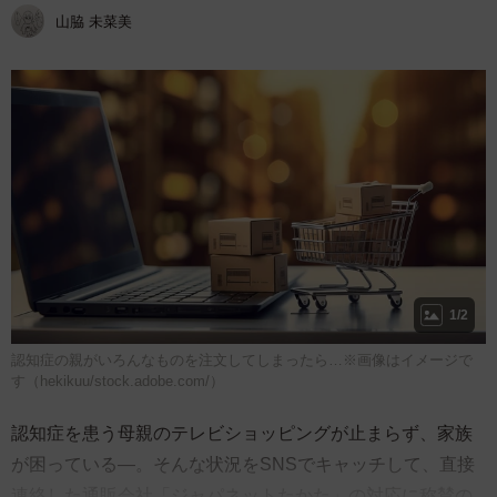
山脇 未菜美
1/2
認知症の親がいろんなものを注文してしまったら…※画像はイメージで
す（hekikuu/stock.adobe.com/）
認知症を患う母親のテレビショッピングが止まらず、家族
が困っている―。そんな状況をSNSでキャッチして、直接
連絡した通販会社「ジャパネットたかた」の対応に称賛の