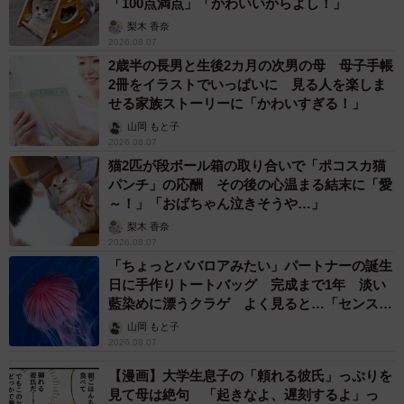
「100点満点」「かわいいからよし！」
梨木 香奈
2026.08.07
2歳半の長男と生後2カ月の次男の母 母子手帳
2冊をイラストでいっぱいに 見る人を楽しま
せる家族ストーリーに「かわいすぎる！」
山岡 もと子
2026.08.07
猫2匹が段ボール箱の取り合いで「ポコスカ猫
パンチ」の応酬 その後の心温まる結末に「愛
～！」「おばちゃん泣きそうや…」
梨木 香奈
2026.08.07
「ちょっとババロアみたい」パートナーの誕生
日に手作りトートバッグ 完成まで1年 淡い
藍染めに漂うクラゲ よく見ると…「センスす
ごい」
山岡 もと子
2026.08.07
【漫画】大学生息子の「頼れる彼氏」っぷりを
見て母は絶句 「起きなよ、遅刻するよ」っ