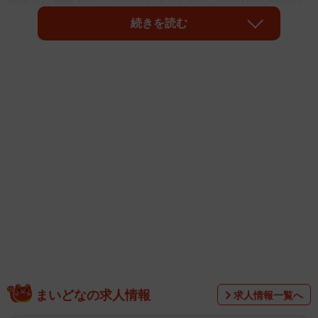
声が寄せられている。どうやら認知症による意図せぬ注文
続きを読む
に悩む家族は多く、独自に対応しているという。
ひどい時は月30万円超の購入
まいどなの求人情報
きっかけは、認知症の母親を持つ女性のXへの投稿だった。
求人情報一覧へ
「【悲報】認知症母がジャパネットたかたでのショッピン