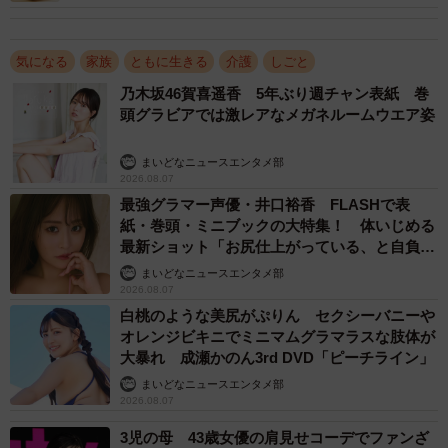
気になる
家族
ともに生きる
介護
しごと
2/2
乃木坂46賀喜遥香 5年ぶり週チャン表紙 巻
頭グラビアでは激レアなメガネルームウエア姿
ジャパネットたかたお客様サポートから届いたという実際のDM（提供写
真）
まいどなニュースエンタメ部
2026.08.07
ジャパネットたかたには、母親が電話した際、家族に確認
最強グラマー声優・井口裕香 FLASHで表
がいくようにしてもらった。女性は「父は、母がいろんな
紙・巻頭・ミニブックの大特集！ 体いじめる
会社に次々に電話するので『キリがない』と疲れ果ててい
最新ショット「お尻仕上がっている、と自負し
ています」「いくつになっても理想の身体でい
ました。小さな声に目を留めてもらった上に、会社側から
まいどなニュースエンタメ部
たい」
2026.08.07
寄り添って解決法を提示してくれたことに胸が熱くなりま
白桃のような美尻がぷりん セクシーバニーや
した。父も感謝しています」と話す。
オレンジビキニでミニマムグラマラスな肢体が
大暴れ 成瀬かのん3rd DVD「ピーチライン」
注文完了後に家族に意思を確認
まいどなニュースエンタメ部
2026.08.07
ジャパネットたかたの受注・お問合せ対応を担当する「ジ
3児の母 43歳女優の肩見せコーデでファンざ
ャパネットコミュニケーションズ」によると、認知症への