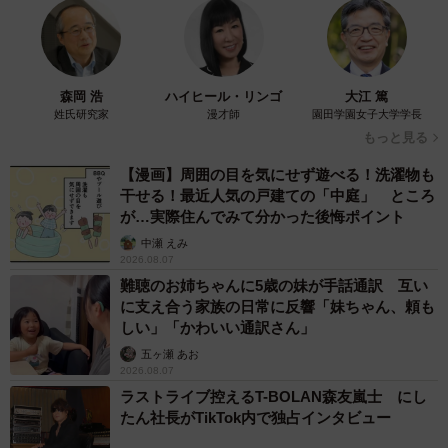
森岡 浩
ハイヒール・リンゴ
大江 篤
姓氏研究家
漫才師
園田学園女子大学学長
もっと見る
【漫画】周囲の目を気にせず遊べる！洗濯物も
干せる！最近人気の戸建ての「中庭」 ところ
が…実際住んでみて分かった後悔ポイント
中瀬 えみ
2026.08.07
難聴のお姉ちゃんに5歳の妹が手話通訳 互い
に支え合う家族の日常に反響「妹ちゃん、頼も
しい」「かわいい通訳さん」
五ヶ瀬 あお
2026.08.07
ラストライブ控えるT-BOLAN森友嵐士 にし
たん社長がTikTok内で独占インタビュー