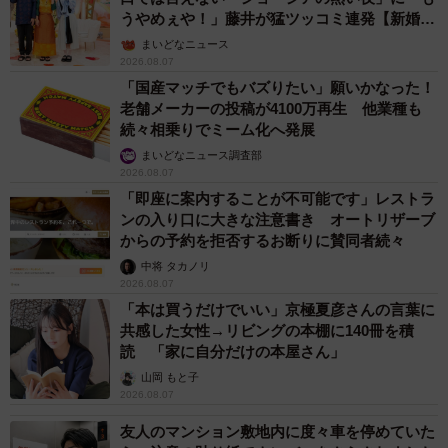
うやめぇや！」藤井が猛ツッコミ連発【新婚さ
ん】
まいどなニュース
2026.08.07
「国産マッチでもバズりたい」願いかなった！
老舗メーカーの投稿が4100万再生 他業種も
続々相乗りでミーム化へ発展
まいどなニュース調査部
2026.08.07
「即座に案内することが不可能です」レストラ
ンの入り口に大きな注意書き オートリザーブ
からの予約を拒否するお断りに賛同者続々
中将 タカノリ
2026.08.07
「本は買うだけでいい」京極夏彦さんの言葉に
共感した女性→リビングの本棚に140冊を積
読 「家に自分だけの本屋さん」
山岡 もと子
2026.08.07
友人のマンション敷地内に度々車を停めていた