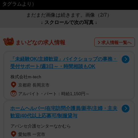
タグラムより）
まだまだ画像は続きます。画像（2/7）
↓ スクロールで次の写真 ↓
まいどなの求人情報
求人情報一覧へ
「未経験OK/主婦歓迎」バイクショップの事務・
受付サポート/週3日～・時間相談もOK
株式会社m-tech
京都府 長岡京市
アルバイト・パート：時給1,150円～
ホームヘルパー/在宅訪問介護員/新卒/主婦・主夫
歓迎/40代以上応募可/制服貸与
アバンセ介護センターなかむら
愛知県 一宮市