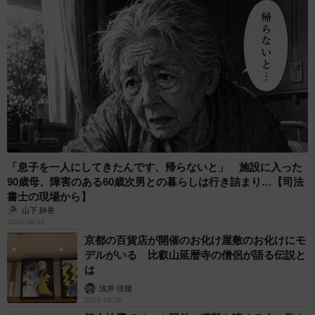
「息子を一人にしてきたんです、帰らないと」 施設に入った
90歳母、障害のある60歳次男との暮らしは行き詰まり…【司法
書士の現場から】
山下 静香
2026.08.08
京都の百貨店が開催のお化け屋敷のお化けにモ
デルがいる 比叡山延暦寺の僧侶が語る伝説と
は
浅井 佳穂
2026.08.08