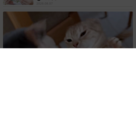
2026.08.07
猫2匹が段ボール箱の取り合いで「ポコスカ猫パンチ」の応酬
その後の心温まる結末に「愛～！」「おばちゃん泣きそう
や…」
梨木 香奈
2026.08.07
「ちょっとババロアみたい」パートナーの誕生
日に手作りトートバッグ 完成まで1年 淡い
藍染めに漂うクラゲ よく見ると…「センスす