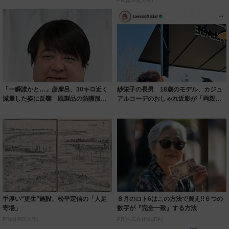
PR(國學院大學)
「一瞬誰かと…」彦摩呂、30キロ近く
紗栄子の長男 18歳のモデル、カジュ
減量した姿に反響 既製品の防護服が
アルコーデのおしゃれ近影が「両親の
着られると...
いいとこ取...
手厚い“更生”施設、松平定信の「人足
８月のロト6はこの方法で買え!!６つの
寄場」
数字が『完全一致』する方法
PR(國學院大學)
PR(株式会社MURA)