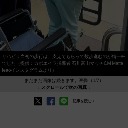
リハビリ当初の歩行は、支えてもらって数歩進むのが精一杯
でした（提供：カポエイラ指導者 石川富山マッチCM Matte
leaoインスタグラムより）
まだまだ画像は続きます。画像（1/7）
↓ スクロールで次の写真 ↓
記事を読む