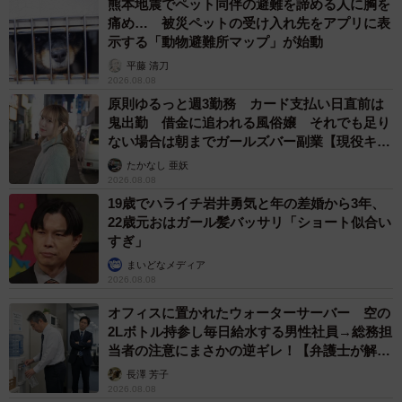
熊本地震でペット同伴の避難を諦める人に胸を
痛め… 被災ペットの受け入れ先をアプリに表
示する「動物避難所マップ」が始動
平藤 清刀
2026.08.08
原則ゆるっと週3勤務 カード支払い日直前は
鬼出勤 借金に追われる風俗嬢 それでも足り
ない場合は朝までガールズバー副業【現役キャ
ストに取材】
たかなし 亜妖
2026.08.08
19歳でハライチ岩井勇気と年の差婚から3年、
22歳元おはガール髪バッサリ「ショート似合い
すぎ」
まいどなメディア
2026.08.08
オフィスに置かれたウォーターサーバー 空の
2Lボトル持参し毎日給水する男性社員→総務担
当者の注意にまさかの逆ギレ！【弁護士が解
説】
長澤 芳子
2026.08.08