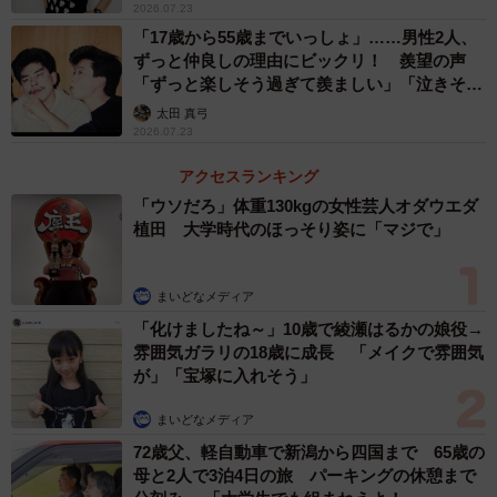
2026.07.23
「17歳から55歳までいっしょ」……男性2人、
ずっと仲良しの理由にビックリ！ 羨望の声
「ずっと楽しそう過ぎて羨ましい」「泣きそう
になった」
太田 真弓
2026.07.23
アクセスランキング
「ウソだろ」体重130kgの女性芸人オダウエダ
植田 大学時代のほっそり姿に「マジで」
まいどなメディア
「化けましたね～」10歳で綾瀬はるかの娘役→
雰囲気ガラリの18歳に成長 「メイクで雰囲気
が」「宝塚に入れそう」
まいどなメディア
72歳父、軽自動車で新潟から四国まで 65歳の
母と2人で3泊4日の旅 パーキングの休憩まで