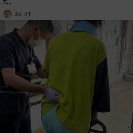
た」
宮前 晶子