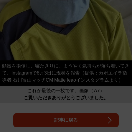
頸髄を損傷し、寝たきりに。ようやく気持ちが落ち着いてき
て、Instagramで8月3日に現状を報告（提供：カポエイラ指
導者 石川富山マッチCM Matte leaoインスタグラムより）
これが最後の一枚です。画像（7/7）
ご覧いただきありがとうございました。
記事に戻る