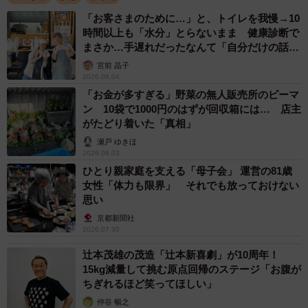
「お客さまのために…」と、トイレを我慢→10
時間以上も「水分」とらないまま 健康診断で
まさか…手遅れだったなんて「自分だけの話で
はなく、日本中で起きている問題では？」
宮前 晶子
2026.08.04
「お金が多すぎる」野菜の無人販売所のピーマ
ン 10袋で1000円のはずが回収箱には… 店主
がたどり着いた「真相」
瀬戸 ゆきほ
2026.08.03
ひとり親家庭を支える「母子会」 運営の81歳
女性「体力も限界」 それでも放っておけない
思い
京都新聞社
2026.07.30
辻本茂雄の茂造「辻本新喜劇」が10周年！
15kg減量して挑む原点回帰のステージ「お腹が
ちぎれるほど笑ってほしい」
仲谷 暢之