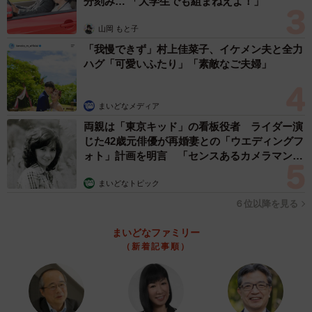
分刻み… 「大学生でも組まねえよ！」
山岡 もと子
「我慢できず」村上佳菜子、イケメン夫と全力
ハグ「可愛いふたり」「素敵なご夫婦」
まいどなメディア
両親は「東京キッド」の看板役者 ライダー演
じた42歳元俳優が再婚妻との「ウエディングフ
ォト」計画を明言 「センスあるカメラマン求
む」
まいどなトピック
６位以降を見る
まいどなファミリー
（新着記事順）