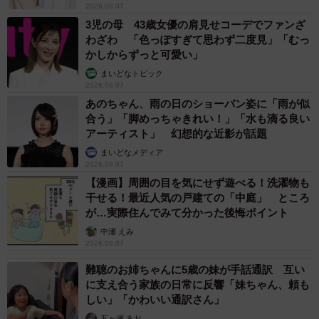
2026.08.07
3児の母 43歳女優の肩見せコーデでファンざ
わざわ 「色っぽすぎて思わず二度見」「むっ
かしからずっと可愛い」
まいどなトピック
2026.08.07
あのちゃん、雨の日のショーパン姿に「雨が似
合う」「脚めっちゃきれい！」「水も滴る良い
アーティスト」 幻想的な近影が話題
まいどなメディア
2026.08.07
【漫画】周囲の目を気にせず遊べる！洗濯物も
干せる！最近人気の戸建ての「中庭」 ところ
が…実際住んでみて分かった後悔ポイント
中瀬 えみ
2026.08.07
難聴のお姉ちゃんに5歳の妹が手話通訳 互い
に支え合う家族の日常に反響「妹ちゃん、頼も
しい」「かわいい通訳さん」
五ヶ瀬 あお