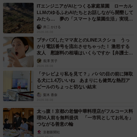
ITエンジニアがAIとつくる家庭菜園 ローカル
LLMのゆるふわAIたちとお話しながら開墾して
みたら… 夢の「スマートな菜園生活」実現な
るか
井二 かける
2026.08.08
プチバズしたママ友とのLINEスクショ うっ
かり電話番号を流出させちゃった！ 激怒する
友人 慰謝料の相場はいくらですか【弁護士が
解説】
長澤 芳子
2026.08.08
「テレビより私を見て？」パパの目の前に陣取
る犬に1.4万いいね あまりにも健気な熱烈ア
ピールのちょっと切ない結末
梨木 香奈
2026.08.08
太っ腹！京都の老舗中華料理店がフルコース料
理50人前を無料提供 「一市民としてお礼を」
つながる善意の輪
京都新聞社