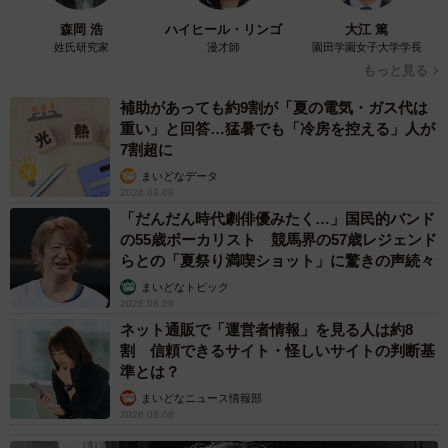
森岡 浩
ハイヒール・リンゴ
大江 篤
姓氏研究家
漫才師
園田学園女子大学学長
もっと見る
補助があっても約9割が「夏の電気・ガス代は
重い」と回答…猛暑でも「冷房を控える」人が
7割超に
まいどなデータ
2026.08.08
「だんだん時代劇俳優みたく…」国民的バンド
の55歳ボーカリスト 競馬界の57歳レジェンド
らとの「夏祭り満喫ショット」に驚きの声続々
まいどなトピック
2026.08.08
ネット通販で「運営者情報」を見る人は約8
割 信頼できるサイト・怪しいサイトの判断基
準とは？
まいどなニュース情報部
2026.08.08