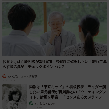
お盆明けは介護相談が3割増加 帰省時に確認したい「離れて暮
らす親の異変」チェックポイントは？
まいどなニュース情報部
2026.08.08
両親は「東京キッド」の看板役者 ライダー演
じた42歳元俳優が再婚妻との「ウエディングフ
ォト」計画を明言 「センスあるカメラマン求
む」
まいどなトピック
2026.08.08