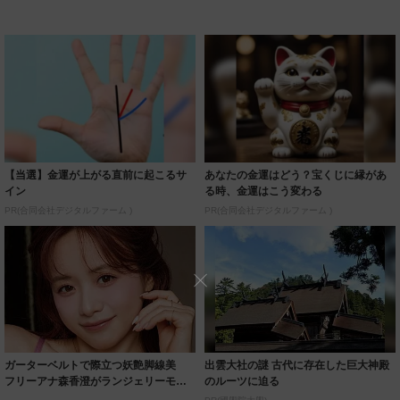
【当選】金運が上がる直前に起こるサ
あなたの金運はどう？宝くじに縁があ
イン
る時、金運はこう変わる
PR(合同会社デジタルファーム )
PR(合同会社デジタルファーム )
ガーターベルトで際立つ妖艶脚線美
出雲大社の謎 古代に存在した巨大神殿
フリーアナ森香澄がランジェリーモデ
のルーツに迫る
ルに ｢PE...