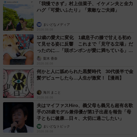
「我慢できず」村上佳菜子、イケメン夫と全力
ハグ「可愛いふたり」「素敵なご夫婦」
まいどなメディア
2026.08.08
12歳の愛犬に変化 1歳息子の膝で甘える初め
て見せる姿に反響 これまで「見守る立場」だ
ったのに…「頭ポンポンが愛に満ちている」
「尊…」
梨木 香奈
2026.08.08
何かと人に舐められた黒髪時代 30代後半で金
髪デビューしたら…人生が激変！【漫画】
海川 まこと
2026.08.08
夫はマイファスHiro、義父母も義兄も超有名歌
手の28歳モデル兼俳優が第1子出産を報告「母
子ともに健康…日々、大切に過ごしたい」
まいどなトピック
2026.08.08