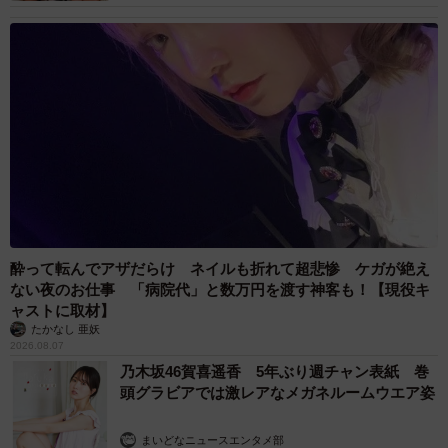
酔って転んでアザだらけ ネイルも折れて超悲惨 ケガが絶え
ない夜のお仕事 「病院代」と数万円を渡す神客も！【現役キ
ャストに取材】
たかなし 亜妖
2026.08.07
乃木坂46賀喜遥香 5年ぶり週チャン表紙 巻
頭グラビアでは激レアなメガネルームウエア姿
まいどなニュースエンタメ部