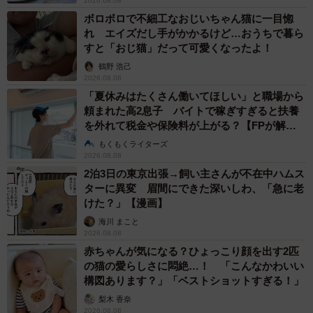
2026.08.08
ボロボロで不細工なおじいちゃん猫に一目惚
れ エイズだし手がかかるけど…おうちで暮ら
すと「おじ猫」だって可愛くなったよ！
鶴野 浩己
2026.08.08
「夏休みはたくさん働いてほしい」と職場から
頼まれた高2息子 バイトで稼ぎすぎると扶養
を外れて税金や保険料が上がる？【FPが解
説】
もくもくライターズ
2026.08.08
2泊3日の東京出張→飼い主さんが不在中ハムス
ターに異変 眉間にできた深いしわ、「急に老
けた？」【漫画】
海川 まこと
2026.08.08
赤ちゃんが気になる？ひょっこり顔を出す2匹
の猫の愛らしさに悶絶…！ 「こんなかわいい
構図あります？」「ベストショットすぎる！」
梨木 香奈
2026.08.08