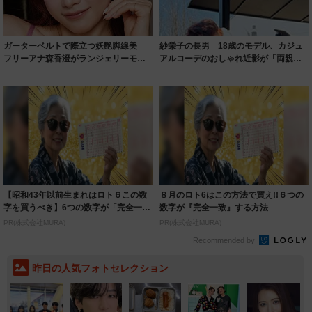
ガーターベルトで際立つ妖艶脚線美
紗栄子の長男 18歳のモデル、カジュ
フリーアナ森香澄がランジェリーモデ
アルコーデのおしゃれ近影が「両親の
ルに ｢PE...
いいとこ取...
【昭和43年以前生まれはロト６この数
８月のロト6はこの方法で買え!!６つの
字を買うべき】6つの数字が「完全一
数字が『完全一致』する方法
致」する方...
PR(株式会社MURA)
PR(株式会社MURA)
Recommended by
昨日の人気フォトセレクション