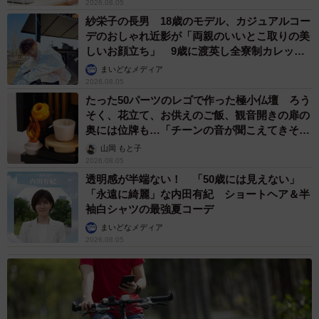
2026.08.05
紗栄子の長男 18歳のモデル、カジュアルコー
デのおしゃれ近影が「両親のいいとこ取りの美
しいお顔立ち」 9歳に渡英し全寮制カレッジ
で学ぶ
まいどなメディア
2026.08.05
たった50パーツのレゴで作った極小仏壇 ろう
そく、花立て、お供えのご飯、観音開きの扉の
奥には位牌も…「チーンの音が聞こえてきそ
う」
山岡 もと子
2026.08.05
透明感が半端ない！ 「50歳には見えない」
「永遠に綺麗」な内田有紀 ショートヘア＆半
袖白シャツの最強夏コーデ
まいどなメディア
2026.08.05