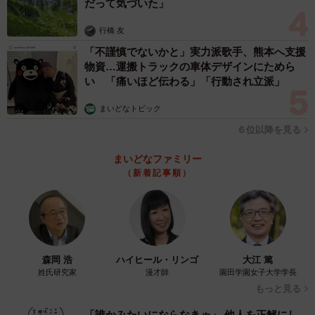
だって気づいた」
行橋 友
「不謹慎でないかと」実力派歌手、熊本へ支援
物資…運搬トラックの車体デザインにためら
い 「痛いほど伝わる」「行動され立派」
まいどなトピック
６位以降を見る
まいどなファミリー
（新着記事順）
森岡 浩
ハイヒール・リンゴ
大江 篤
姓氏研究家
漫才師
園田学園女子大学学長
もっと見る
「誰かみたいにならなきゃ」 他人を正解にし