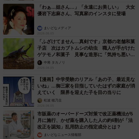
「わぁ…姐さん…」「永遠にお美しい」 大女
優岩下志麻さん、写真家のインスタに登場
まいどなメディア
2026.08.05
「ふざけてません…真剣です」京都の老舗和菓
子店 次はカブトムシの幼虫 職人が手がけた
ゲテモノ和菓子 見事な造形に「気持ち悪いく
らいリアル」
中将 タカノリ
2026.08.05
【漫画】中学受験のリアル「あの子、最近見な
いね」…御三家を目指していたはずの家庭が消
えていく 限界を迎えた子を目の当りに
松波 穂乃圭
2026.08.05
市販薬のオーバードーズ対策で改正薬機法が5
月に施行、かぜ薬を購入した人の約6割が「法
改正を認知」乱用防止の指定成分とは？
まいどなニュース情報部