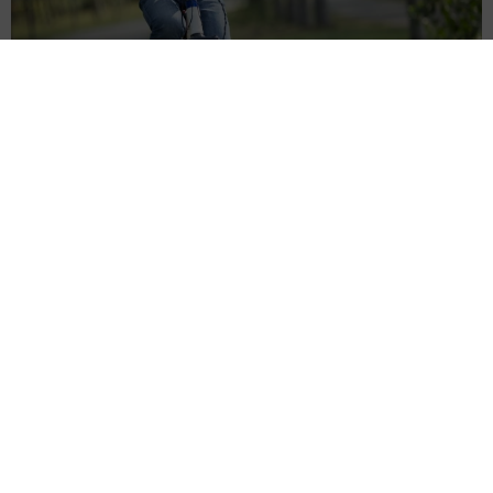
自転車の「ながらスマホ」罰則、6割超が「内容は知らない」
利用者の意識と実際の法的知識にギャップ大きく
まいどなニュース情報部
2026.08.05
涼しい「冷感敷きパッド」を気に入った猫さ
ん、”友達”をヨイショヨイショとご招待、毛づ
くろいでおもてなし
椎名 碧
2026.08.05
木の枝？エアコンの送風口から細長いものが…
昼休みの診療所を襲った恐怖の生きもの【漫
画】
海川 まこと