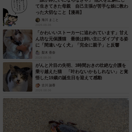
て生きてきた母親 自己主張が苦手な娘に教わ
った大切なこと【漫画】
海川 まこと
2026.08.06
「かわいいストーカーに追われています」甘え
ん坊な元保護猫 最後は飼い主にダイブする姿
に「間違いなく犬」「完全に親子」と反響
梨木 香奈
2026.08.06
がんと片目の失明、3時間おきの壮絶な介護を
乗り越えた猫 「叶わないかもしれない」と覚
悟した19歳の誕生日を迎えて感動
古川 諭香
2026.08.06