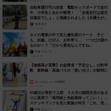
2026.08.06
自転車通行可の歩道 電動キックボードで走行
中、小学生とあわや衝突！ 「歩道走行は道交
法違反でしょ」と指摘されました【弁護士が解
説】
長澤 芳子
2026.08.06
タイの電車の中で見た優先席のマーク 子ど
も、妊娠、けが人、お年寄り… 一つだけ謎の
ものが！？「だから黄色なんですね」
中将 タカノリ
2026.08.06
【物価高が直撃】お盆帰省「予定なし」が約半
数 新幹線・高速バスの「使い分け」が鮮明に
まいどなニュース情報部
2026.08.06
83歳父が骨折で入院 ３カ月の病院生活があま
りに退屈で「画用紙と色鉛筆持ってこい！」→
スケッチブックを見た家族が仰天「これ、売れ
ますよ…」
中将 タカノリ