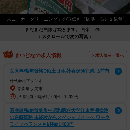
「スニーカークリーニング」の宣伝も（提供：石井文泉堂）
まだまだ画像は続きます。画像（2/9）
↓ スクロールで次の写真 ↓
まいどなの求人情報
求人情報一覧へ
医療事務/無資格OK/土日休/社会保険完備/弘前市
株式会社アソシオ
青森県 弘前市
派遣社員：時給1,100円～1,200円
医療事務/絶賛募集中昭和医科大学江東豊洲病院
の医療事務 未経験からスペシャリストへ!ワーク
ライフバランスも!/時給1400円