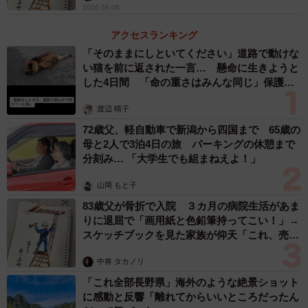
2026.08.06
アクセスランキング
「そのままにしといてください」道路で動けな
い猫を前に返された一言… 懸命に生きようと
した4日間 「命の重さはみんな同じ」保護団
体代表の訴え
渡辺 晴子
72歳父、軽自動車で新潟から四国まで 65歳の
母と2人で3泊4日の旅 パーキングの休憩まで
分刻み… 「大学生でも組まねえよ！」
山岡 もと子
83歳父が骨折で入院 ３カ月の病院生活があま
りに退屈で「画用紙と色鉛筆持ってこい！」→
スケッチブックを見た家族が仰天「これ、売れ
ますよ…」
中将 タカノリ
「これ全部長野県」海外のような絶景ショット
に感動と反響「離れてからいいところだったん