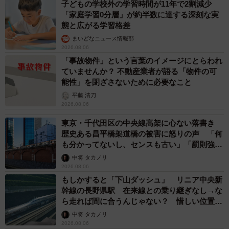
子どもの学校外の学習時間が11年で2割減少
「家庭学習0分層」が約半数に達する深刻な実
態と広がる学習格差
まいどなニュース情報部
2026.08.06
「事故物件」という言葉のイメージにとらわれ
ていませんか？ 不動産業者が語る「物件の可
能性」を閉ざさないために必要なこと
平藤 清刀
2026.08.06
東京・千代田区の中央線高架に心ない落書き
歴史ある昌平橋架道橋の被害に怒りの声 「何
も分かってないし、センスも古い」「罰則強化
して」
中将 タカノリ
2026.08.06
もしかすると「下山ダッシュ」 リニア中央新
幹線の長野県駅 在来線との乗り継ぎなし→な
ら走れば間に合うんじゃない？ 惜しい位置関
係が反響
中将 タカノリ
2026.08.06