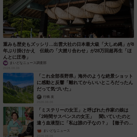
重みも歴史もズッシリ…出雲大社の日本最大級「大しめ縄」が8
年ぶり掛けかえ 伝統の「大撚り合わせ」が28万回超再生「ほ
んとに圧巻」
まいどなニュース調査部
2026.08.06
「これ全部長野県」海外のような絶景ショット
に感動と反響「離れてからいいところだったん
だって気づいた」
行橋 友
2026.08.06
「ミステリーの女王」と呼ばれた作家の娘は
「2時間サスペンスの女王」 聞いていたのと
違う血液型に「私は誰の子なの？」【徹子の部
屋】
まいどなニュース
2026.08.06