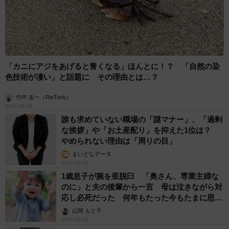
「カニにアジをあげると青くなる」ほんとに！？ 「自然の染
色技術が凄い」と話題に その理由とは…？
竹中 友一（RinToris）
2026.08.06
誰も求めていない職場の「謎マナー」、「過剰
な挨拶」や「お土産配り」を抑えた1位は？
やめられない理由は「周りの目」
まいどなデータ
2026.08.06
1歳息子が腕を亜脱臼 「奥さん、専業主婦な
のに」と夫の後輩から一言 母は泣きながら対
応し必死だった 何年もたった今もたまに思い
出し…
山岡 もと子
2026.08.06