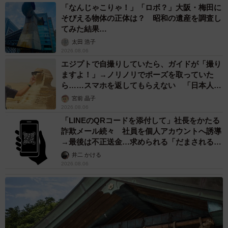
「なんじゃこりゃ！」「ロボ？」大阪・梅田に
そびえる物体の正体は？ 昭和の遺産を調査し
てみた結果…
太田 浩子
2026.08.06
エジプトで自撮りしていたら、ガイドが「撮り
ますよ！」→ノリノリでポーズを取っていた
ら……スマホを返してもらえない 「日本人は
カモ代表かも」「私は6時間で3万円払った」
宮前 晶子
2026.08.06
「LINEのQRコードを添付して」社長をかたる
詐欺メール続々 社員を個人アカウントへ誘導
→最後は不正送金…求められる「だまされる前
提」の対策
井二 かける
2026.08.06