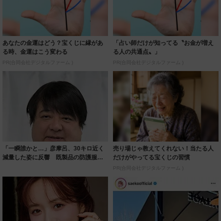
あなたの金運はどう？宝くじに縁があ
「占い師だけが知ってる〝お金が増え
る時、金運はこう変わる
る人の共通点〟」
PR(合同会社デジタルファーム )
PR(合同会社デジタルファーム )
「一瞬誰かと…」彦摩呂、30キロ近く
売り場じゃ教えてくれない！当たる人
減量した姿に反響 既製品の防護服が
だけがやってる宝くじの習慣
着られると...
PR(合同会社デジタルファーム )