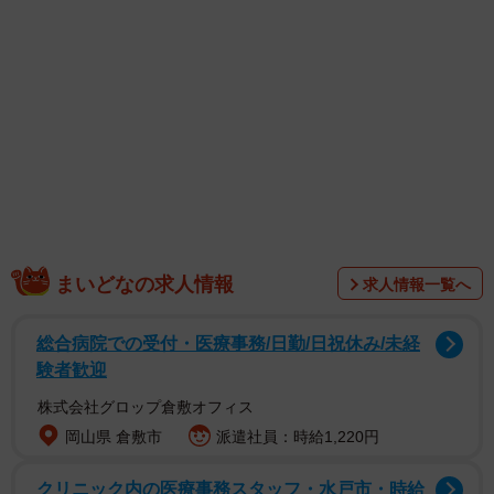
1/4
ブダペスト国際写真賞で「Honorable mention」を受賞（提供：かみたば
さん）
まいどなの求人情報
求人情報一覧へ
総合病院での受付・医療事務/日勤/日祝休み/未経
験者歓迎
株式会社グロップ倉敷オフィス
現在販売されている一般的なコンパクトデジタルカメラ
岡山県 倉敷市
派遣社員：時給1,220円
の画素数は、５００万画素くらいから。キッズカメラやト
クリニック内の医療事務スタッフ・水戸市・時給
イカメラなどでなければ、１６００万画素程度のデジカメ