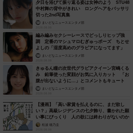
夕日を浴びて振り返る姿は女神のよう STU48
2/4
中村舞の背中がきれい ロングヘアをバッサリ
切った2nd写真集
表現したい写真のために、キッズカメラを選びました（提供：かみたば
まいどなニュースエンタメ部
さん）
2026.08.06
編み編みセクシーレースでどっしりヒップ強
受賞した写真は、モノクロの作品です。男性二人がベン
調 定番のマシュマロむぎゅっポーズ ちとせ
チに座っている画像で、気温と湿度が高い空気が感じられ
よしの「湿度高めのグラビアになってます」
るような、ぼやけた夢のような写真になっています。この
まいどなニュースエンタメ部
2026.08.06
写真を撮るために、かみたばさんはあえて解像度の低いキ
きゅるん瞳の次世代グラビアクイーン宮嶋くる
ッズカメラを選びました。
み 鉛筆使った変顔がお気に入りカット 「お
腹が出ないように…」とコメントもキュート
受賞を伝えたＸには、驚きとお祝いコメントが寄せられ
まいどなニュースエンタメ部
2026.08.06
ています。
【漫画】「高い家賃を払えるのに、まだ欲し
「おめでとうございます!!発想が凄まじく天才的」
い？」高級レジデンスの七夕飾り、書かれた願
い事にびっくり 人の欲には終わりがないのか
「技術力はモチロンですが、カメラに対する情熱で取られ
松波 穂乃圭
た賞のように思います。」
2026.08.06