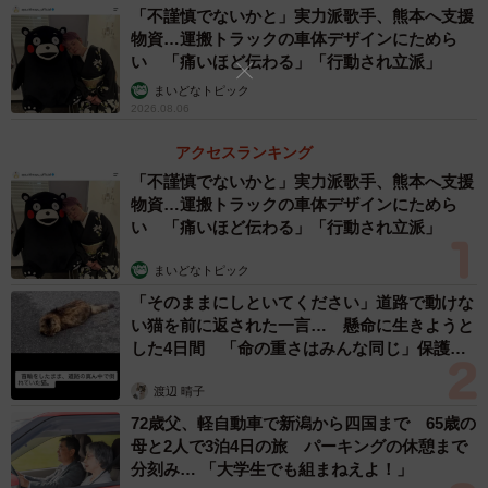
「『弘法筆を選ばず』って書いてる人結構いるけど、ここ
「不謹慎でないかと」実力派歌手、熊本へ支援
物資…運搬トラックの車体デザインにためら
までアンデジに固執してれば十分選びまくってると思いま
い 「痛いほど伝わる」「行動され立派」
した🤣」
まいどなトピック
「あまりにも様子がおかしいです！！！」
2026.08.06
「審査委員会『データ軽っ！』」
アクセスランキング
「不謹慎でないかと」実力派歌手、熊本へ支援
物資…運搬トラックの車体デザインにためら
い 「痛いほど伝わる」「行動され立派」
まいどなトピック
「そのままにしといてください」道路で動けな
い猫を前に返された一言… 懸命に生きようと
した4日間 「命の重さはみんな同じ」保護団
体代表の訴え
渡辺 晴子
3/4
72歳父、軽自動車で新潟から四国まで 65歳の
母と2人で3泊4日の旅 パーキングの休憩まで
撮影に使ったカメラ（提供：かみたばさん）
分刻み… 「大学生でも組まねえよ！」