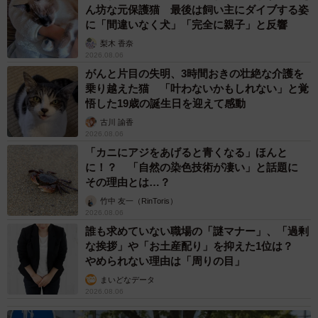
ん坊な元保護猫 最後は飼い主にダイブする姿
に「間違いなく犬」「完全に親子」と反響
梨木 香奈
2026.08.06
がんと片目の失明、3時間おきの壮絶な介護を
乗り越えた猫 「叶わないかもしれない」と覚
悟した19歳の誕生日を迎えて感動
古川 諭香
2026.08.06
「カニにアジをあげると青くなる」ほんと
に！？ 「自然の染色技術が凄い」と話題に
その理由とは…？
竹中 友一（RinToris）
2026.08.06
誰も求めていない職場の「謎マナー」、「過剰
な挨拶」や「お土産配り」を抑えた1位は？
やめられない理由は「周りの目」
まいどなデータ
2026.08.06