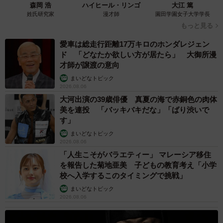
森岡 浩
ハイヒール・リンゴ
大江 篤
姓氏研究家
漫才師
園田学園女子大学学長
4/4
もっと見る
愛車は総走行距離17万キロのホンダレジェン
ちなみに、一般的なミラーレスカメラで撮影した写真
ド 「どなたか欲しい方が居たら」 大御所漫
が、ファインアート部門（プロフェッショナル）で、銀賞
才師が譲渡の意向
を受賞しています。かみたばさんは「こちらの方が遥かに
まいどなトピック
2026.08.06
大きな賞なのですが、アンデジ4の佳作インパクトが衝撃的
大河出演の39歳俳優 真夏の海で赤銅色の肉体
過ぎて霞んでいます…」と話しています。
美を連投 「バッキバキだな」「ばり渋いで
す」
◾️かみたばさんのＸ
https://x.com/kamitabaphoto
まいどなトピック
2026.08.06
「人生こそがバラエティー」 マレーシア移住
を報告した菊地亜美 子どもの教育考え「小学
校へ入学するこのタイミングで挑戦」
まいどなトピック
2026.08.06