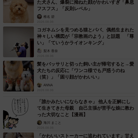
た犬さん、爆裂に拗ねた顔がかわいすぎ「鼻息
フスフス」「反則レベル」
椎名 碧
2026.08.06
コガネムシを見つめる猫とパパ、偶然生まれた
神々しい構図が「宗教画のよう」と話題 「尊
い」「ていうかライオンキング」
梨木 香奈
2026.08.06
髪をバッサリと切った飼い主が帰宅すると→愛
犬たちの反応に「ワンコ様でも戸惑うのね
（笑）」「困り顔がかわいい」
ANNA
2026.08.06
「誰かみたいにならなきゃ」 他人を正解にし
て生きてきた母親 自己主張が苦手な娘に教わ
った大切なこと【漫画】
海川 まこと
2026.08.06
「かわいいストーカーに追われています」甘え