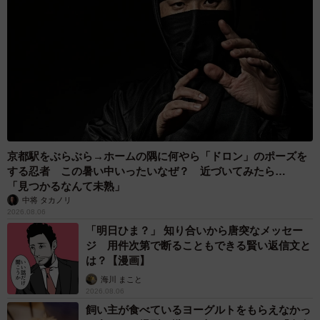
アンデジ、世界へ。アンデジ4で撮った写真が、国際フォトコンテストで
アートとして認められた話。
京都駅をぶらぶら→ホームの隅に何やら「ドロン」のポーズを
する忍者 この暑い中いったいなぜ？ 近づいてみたら…
「見つかるなんて未熟」
中将 タカノリ
2026.08.06
「明日ひま？」 知り合いから唐突なメッセー
ジ 用件次第で断ることもできる賢い返信文と
は？【漫画】
海川 まこと
2026.08.06
飼い主が食べているヨーグルトをもらえなかっ