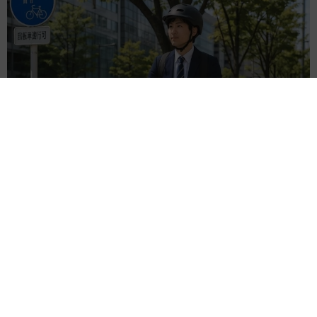
自転車通行可の歩道 電動キックボードで走行中、小学生とあ
わや衝突！ 「歩道走行は道交法違反でしょ」と指摘されまし
た【弁護士が解説】
長澤 芳子
2026.08.06
タイの電車の中で見た優先席のマーク 子ど
も、妊娠、けが人、お年寄り… 一つだけ謎の
ものが！？「だから黄色なんですね」
中将 タカノリ
2026.08.06