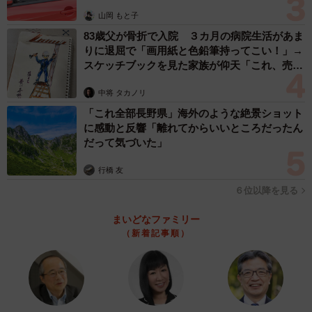
かみたばさんが使用したカメラは、「きょうはなに撮
山岡 もと子
る？アンパンマンキッズカメラ」（８７７８円）をレンズ
83歳父が骨折で入院 ３カ月の病院生活があま
交換ができるように自ら改造したもの。シャッターを押す
りに退屈で「画用紙と色鉛筆持ってこい！」→
スケッチブックを見た家族が仰天「これ、売れ
と、「次はなに撮る？」「とってもいい写真だね！」など
ますよ…」
と、アンパンマンがしゃべる仕様は大切に残しています。
中将 タカノリ
「これ全部長野県」海外のような絶景ショット
アンデジ撮影の表現が、国際的なフォトコンテストで認
に感動と反響「離れてからいいところだったん
だって気づいた」
められたことに驚きつつ、「もっと写真の楽しさや自由度
の高さを伝えていきたいところです！」とかみたばさん。
行橋 友
６位以降を見る
まいどなファミリー
（新着記事順）