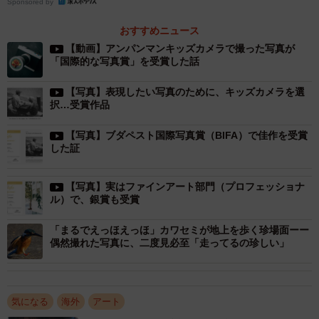
Sponsored by
部門で認められたというのも個人的に熱い…！
おすすめニュース
【動画】アンパンマンキッズカメラで撮った写真が
アンパンマンのキッズカメラでフォトコンに食い込んだ例
「国際的な写真賞」を受賞した話
は世界初。『世界で一番アンデジを上手く使える写真家』
【写真】表現したい写真のために、キッズカメラを選
として、またひとつ称号を手にすることができました！う
択…受賞作品
れしい！」（かみたばさん）
【写真】ブダペスト国際写真賞（BIFA）で佳作を受賞
した証
※アンデジ：アンパンマンキッズカメラ
【写真】実はファインアート部門（プロフェッショナ
ル）で、銀賞も受賞
「まるでえっほえっほ」カワセミが地上を歩く珍場面ーー
偶然撮れた写真に、二度見必至「走ってるの珍しい」
気になる
海外
アート