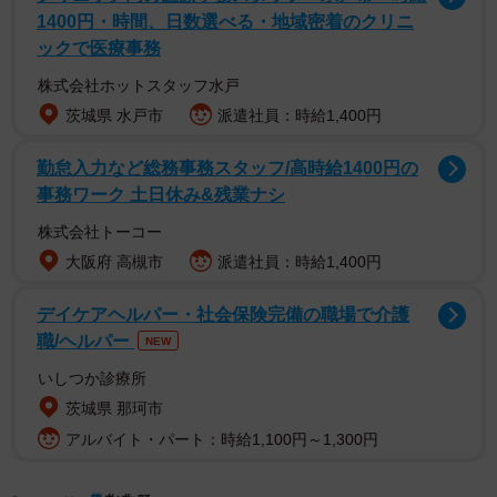
1400円・時間、日数選べる・地域密着のクリニ
が多く、３０万画素がどれだけ少ないかがわかります。た
ックで医療事務
だし、かみたばさんは画素数の少ないカメラで受賞を目指
株式会社ホットスタッフ水戸
したのではなく、写真表現を突き詰めた結果、キッズカメ
茨城県 水戸市
派遣社員：時給1,400円
ラを選び、受賞しました。
勤怠入力など総務事務スタッフ/高時給1400円の
アンデジ（アンパンマンキッズカメラ）でついに成し遂げ
事務ワーク 土日休み&残業ナシ
ました！
株式会社トーコー
大阪府 高槻市
派遣社員：時給1,400円
『ブダペスト国際写真賞(BIFA/Budapest International Foto
Awards)』にて、アンデジで撮った作品が「Honorable
デイケアヘルパー・社会保険完備の職場で介護
mention」を受賞しました！…
pic.twitter.com/q1TyTiBoMV
職/ヘルパー
NEW
いしつか診療所
— かみたば/Kamitaba (@kamitabaphoto)
October 16, 2025
茨城県 那珂市
「佳作相当なので賞としては小さいのですが、本気の写真
アルバイト・パート：時給1,100円～1,300円
機相手に30万画素のカメラで戦えたということは、僕にと
って非常に大きな意味を持ちます。あとはファインアート