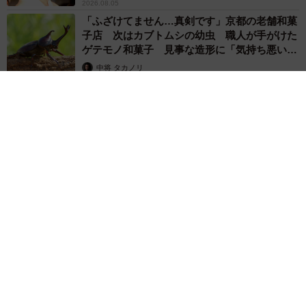
2026.08.05
「ふざけてません…真剣です」京都の老舗和菓
子店 次はカブトムシの幼虫 職人が手がけた
ゲテモノ和菓子 見事な造形に「気持ち悪いく
らいリアル」
中将 タカノリ
2026.08.05
【漫画】中学受験のリアル「あの子、最近見ないね」…御三家
を目指していたはずの家庭が消えていく 限界を迎えた子を目
の当りに
松波 穂乃圭