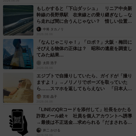
2026.08.06
もしかすると「下山ダッシュ」 リニア中央新
幹線の長野県駅 在来線との乗り継ぎなし→な
ら走れば間に合うんじゃない？ 惜しい位置関
係が反響
中将 タカノリ
2026.08.06
「なんじゃこりゃ！」「ロボ？」大阪・梅田に
そびえる物体の正体は？ 昭和の遺産を調査し
てみた結果…
太田 浩子
2026.08.06
エジプトで自撮りしていたら、ガイドが「撮り
ますよ！」→ノリノリでポーズを取っていた
ら……スマホを返してもらえない 「日本人は
カモ代表かも」「私は6時間で3万円払った」
宮前 晶子
2026.08.06
「LINEのQRコードを添付して」社長をかたる
詐欺メール続々 社員を個人アカウントへ誘導
→最後は不正送金…求められる「だまされる前
提」の対策
井二 かける
2026.08.06