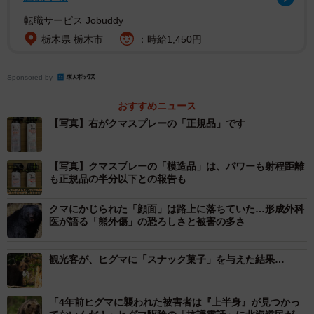
なので、確実に安全なものを選びましょう（店頭購入がお
転職サービス Jobuddy
すすめです）」と、ポスト。
栃木県 栃木市
：時給1,450円
羅臼岳の事故とは、2025年8月に発生した「羅臼岳登山道
におけるヒグマ人身事故」のこと。
Sponsored by
おすすめニュース
知床財団の調査速報によると、亡くなった被害者の「同行
【写真】右がクマスプレーの「正規品」です
者」は「クマよけスプレー」を謳った商品を所持。
【写真】クマスプレーの「模造品」は、パワーも射程距離
しかし「ヒグマに対応した製品」ではなく、かつ再利用品
も正規品の半分以下との報告も
であったため、「事故発生時の初期対応においてスプレー
の使用を試みたものの、噴射できていなかった」という。
クマにかじられた「顔面」は路上に落ちていた…形成外科
医が語る「熊外傷」の恐ろしさと被害の多さ
観光客が、ヒグマに「スナック菓子」を与えた結果…
「4年前ヒグマに襲われた被害者は『上半身』が見つかっ