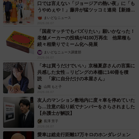
口では言えない「ジョージアの熱い夜」に「も
うやめぇや！」藤井が猛ツッコミ連発【新婚さ
ん】
まいどなニュース
2026.08.07
「国産マッチでもバズりたい」願いかなった！
老舗メーカーの投稿が4100万再生 他業種も
続々相乗りでミーム化へ発展
まいどなニュース調査部
2026.08.07
「本は買うだけでいい」京極夏彦さんの言葉に
共感した女性→リビングの本棚に140冊を積
読 「家に自分だけの本屋さん」
山岡 もと子
2026.08.07
友人のマンション敷地内に度々車を停めていた
ら…注意の貼り紙でナンバーをさらされました
【弁護士が解説】
長澤 芳子
2026.08.07
愛車は総走行距離17万キロのホンダレジェン