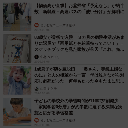
【物価高が直撃】お盆帰省「予定なし」が約半
数 新幹線・高速バスの「使い分け」が鮮明に
まいどなニュース情報部
2026.08.06
83歳父が骨折で入院 ３カ月の病院生活があま
りに退屈で「画用紙と色鉛筆持ってこい！」→
スケッチブックを見た家族が仰天「これ、売れ
ますよ…」
中将 タカノリ
2026.08.06
1歳息子が腕を亜脱臼 「奥さん、専業主婦な
のに」と夫の後輩から一言 母は泣きながら対
応し必死だった 何年もたった今もたまに思い
出し…
山岡 もと子
2026.08.06
子どもの学校外の学習時間が11年で2割減少
「家庭学習0分層」が約半数に達する深刻な実
態と広がる学習格差
まいどなニュース情報部
2026.08.06