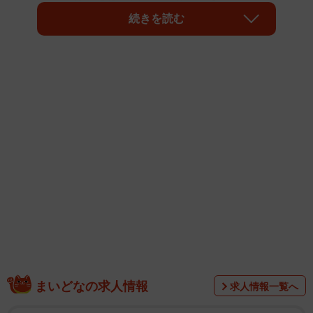
続きを読む
そんななか、猟銃以外の積極的な熊対策として推奨されて
いるのが、「クマ避けスプレー」だ。
だが、インターネットショップなどではこの「クマスプレ
まいどなの求人情報
求人情報一覧へ
ー」の模造品が横行しているという。