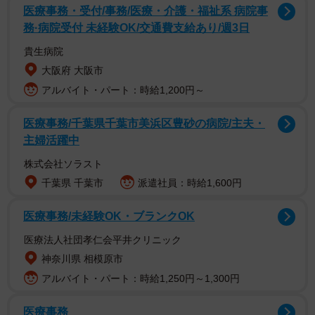
医療事務・受付/事務/医療・介護・福祉系 病院事
若い命を奪った「不適正なクマスプレー」
務·病院受付 未経験OK/交通費支給あり/週3日
「【偽物のクマよけスプレーに注意して下さい】Amazonで
貴生病院
も正規店以外から購入すると、効果が不明な模造品が届く
大阪府 大阪市
場合があります。また、クマに効果のない商品なのに、
アルバイト・パート：時給1,200円～
『クマ撃退にも』と記載されていることも多いため、必ず
医療事務/千葉県千葉市美浜区豊砂の病院/主夫・
認証を得ているものを確認して購入して下さい」
主婦活躍中
そうつぶやき、X（旧Twitter）に「模造品」と「正規品」の
株式会社ソラスト
比較画像を投稿したのは、さまざまなユニークな生き物を
千葉県 千葉市
派遣社員：時給1,600円
わかりやすく解説するYouTubeチャンネル『へんないきも
医療事務/未経験OK・ブランクOK
のチャンネル』を運営する、ろう・へんないきものチャン
医療法人社団孝仁会平井クリニック
ネル （@youko_rou）さん。
神奈川県 相模原市
ろうさんは続けて、「羅臼岳の事故も効果のないクマよけ
アルバイト・パート：時給1,250円～1,300円
スプレーを携行していたと言われています。命を守るもの
医療事務