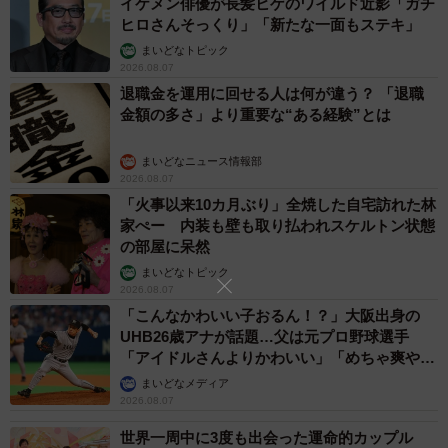
イケメン俳優が長髪ヒゲのワイルド近影「ガチ
ヒロさんそっくり」「新たな一面もステキ」
まいどなトピック
2026.08.07
退職金を運用に回せる人は何が違う？ 「退職
金額の多さ」より重要な“ある経験”とは
まいどなニュース情報部
2026.08.07
「火事以来10カ月ぶり」全焼した自宅訪れた林
家ぺー 内装も壁も取り払われスケルトン状態
の部屋に呆然
まいどなトピック
2026.08.07
「こんなかわいい子おるん！？」大阪出身の
UHB26歳アナが話題…父は元プロ野球選手
「アイドルさんよりかわいい」「めちゃ爽や
か」
まいどなメディア
2026.08.07
世界一周中に3度も出会った運命的カップル