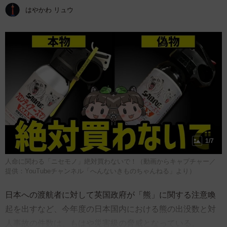
はやかわ リュウ
1/7
人命に関わる「ニセモノ」絶対買わないで！（動画からキャプチャー／
提供：YouTubeチャンネル「へんないきものちゃんねる」より）
日本への渡航者に対して英国政府が「熊」に関する注意喚
起を出すなど、今年度の日本国内における熊の出没数と対
人事故の件数は、もはや災害級の脅威となっている。