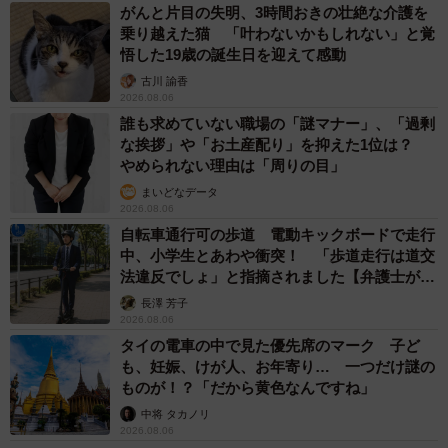
がんと片目の失明、3時間おきの壮絶な介護を
乗り越えた猫 「叶わないかもしれない」と覚
悟した19歳の誕生日を迎えて感動
古川 諭香
2026.08.06
誰も求めていない職場の「謎マナー」、「過剰
な挨拶」や「お土産配り」を抑えた1位は？
やめられない理由は「周りの目」
まいどなデータ
2026.08.06
自転車通行可の歩道 電動キックボードで走行
中、小学生とあわや衝突！ 「歩道走行は道交
法違反でしょ」と指摘されました【弁護士が解
説】
長澤 芳子
2026.08.06
タイの電車の中で見た優先席のマーク 子ど
も、妊娠、けが人、お年寄り… 一つだけ謎の
ものが！？「だから黄色なんですね」
中将 タカノリ
2026.08.06