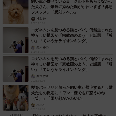
飼い主が食べているヨーグルトをもらえなかっ
た犬さん、爆裂に拗ねた顔がかわいすぎ「鼻息
フスフス」「反則レベル」
椎名 碧
2026.08.06
コガネムシを見つめる猫とパパ、偶然生まれた
神々しい構図が「宗教画のよう」と話題 「尊
い」「ていうかライオンキング」
梨木 香奈
2026.08.06
コガネムシを見つめる猫とパパ、偶然生まれた
神々しい構図が「宗教画のよう」と話題 「尊
い」「ていうかライオンキング」
梨木 香奈
2026.08.06
髪をバッサリと切った飼い主が帰宅すると→愛
犬たちの反応に「ワンコ様でも戸惑うのね
（笑）」「困り顔がかわいい」
ANNA
2026.08.06