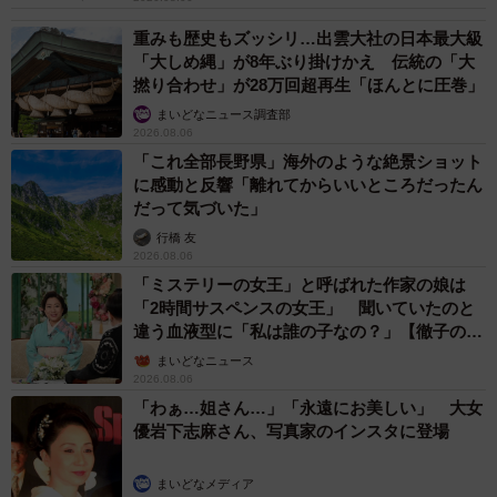
重みも歴史もズッシリ…出雲大社の日本最大級
「大しめ縄」が8年ぶり掛けかえ 伝統の「大
撚り合わせ」が28万回超再生「ほんとに圧巻」
まいどなニュース調査部
2026.08.06
「これ全部長野県」海外のような絶景ショット
に感動と反響「離れてからいいところだったん
だって気づいた」
行橋 友
2026.08.06
「ミステリーの女王」と呼ばれた作家の娘は
「2時間サスペンスの女王」 聞いていたのと
違う血液型に「私は誰の子なの？」【徹子の部
屋】
まいどなニュース
2026.08.06
「わぁ…姐さん…」「永遠にお美しい」 大女
優岩下志麻さん、写真家のインスタに登場
まいどなメディア