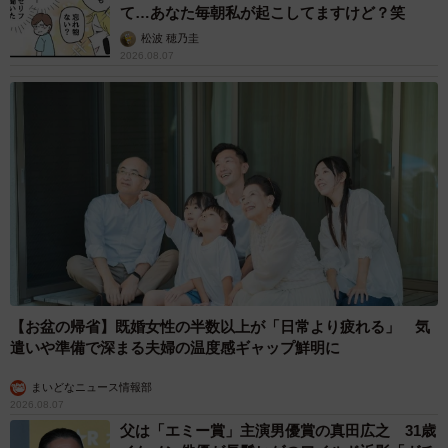
て…あなた毎朝私が起こしてますけど？笑
松波 穂乃圭
2026.08.07
【お盆の帰省】既婚女性の半数以上が「日常より疲れる」 気
遣いや準備で深まる夫婦の温度感ギャップ鮮明に
まいどなニュース情報部
2026.08.07
父は「エミー賞」主演男優賞の真田広之 31歳