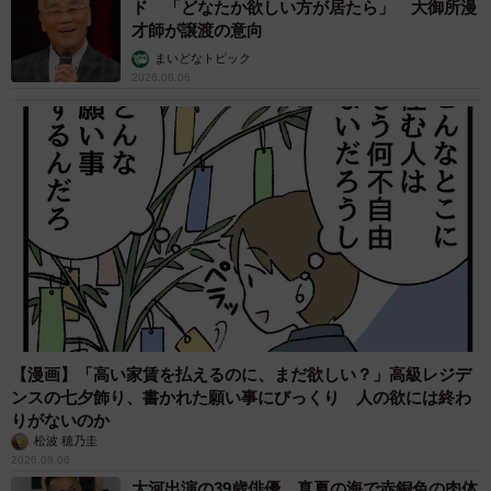
ド 「どなたか欲しい方が居たら」 大御所漫
才師が譲渡の意向
まいどなトピック
2026.08.06
【漫画】「高い家賃を払えるのに、まだ欲しい？」高級レジデ
ンスの七夕飾り、書かれた願い事にびっくり 人の欲には終わ
りがないのか
松波 穂乃圭
2026.08.06
大河出演の39歳俳優 真夏の海で赤銅色の肉体