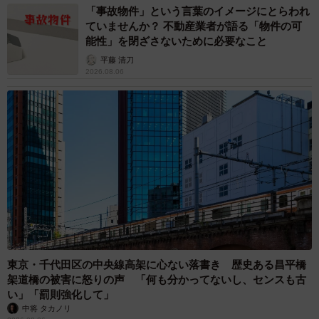
「事故物件」という言葉のイメージにとらわれ
ていませんか？ 不動産業者が語る「物件の可
能性」を閉ざさないために必要なこと
平藤 清刀
2026.08.06
東京・千代田区の中央線高架に心ない落書き 歴史ある昌平橋
架道橋の被害に怒りの声 「何も分かってないし、センスも古
い」「罰則強化して」
中将 タカノリ