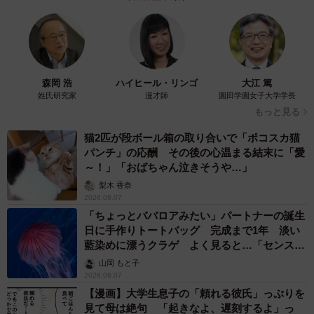
ニセモノは梱包も雑だという（動画からキャプチャー／提供：YouTubeチ
ャンネル「へんないきものちゃんねる」より）
消費者が”だまされている”状態
今回のろうさんの投稿に対して、「正規品」を販売する株
森岡 浩
ハイヒール・リンゴ
大江 篤
式会社トウキョウジュウホウ / Tokyo Juho, Inc.
姓氏研究家
漫才師
園田学園女子大学学長
もっと見る
（@tokyojuho）さんも、「消費者が”だまされている“状態
です。”ニセモノコピー品“問題が実は大変（弊社も困ってお
猫2匹が段ボール箱の取り合いで「ポコスカ猫
パンチ」の応酬 その後の心温まる結末に「愛
りました）でして、アマゾン等に連絡して取り合ってもら
～！」「おばちゃん泣きそうや…」
うのも一筋縄ではなかったです…」と引用リプライを投
梨木 香奈
稿。
2026.08.07
「ちょっとババロアみたい」パートナーの誕生
日に手作りトートバッグ 完成まで1年 淡い
人命を守るクマスプレーの「正規品」と悪質な「模造品」
藍染めに漂うクラゲ よく見ると…「センスす
をどう見分ければいいのか？
ごい」
山岡 もと子
2026.08.07
銃器、狩猟・アウトドア・防犯用品等の輸入・卸・小売り
【漫画】大学生息子の「頼れる彼氏」っぷりを
販売をする株式会社トウキョウジュウホウさんに聞いた。
見て母は絶句 「起きなよ、遅刻するよ」っ