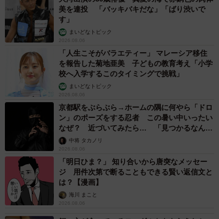
美を連投 「バッキバキだな」「ばり渋いで
す」
まいどなトピック
2026.08.06
「人生こそがバラエティー」 マレーシア移住
を報告した菊地亜美 子どもの教育考え「小学
校へ入学するこのタイミングで挑戦」
まいどなトピック
2026.08.06
京都駅をぶらぶら→ホームの隅に何やら「ドロ
ン」のポーズをする忍者 この暑い中いったい
なぜ？ 近づいてみたら… 「見つかるなんて
未熟」
中将 タカノリ
2026.08.06
「明日ひま？」 知り合いから唐突なメッセー
ジ 用件次第で断ることもできる賢い返信文と
は？【漫画】
海川 まこと
2026.08.06