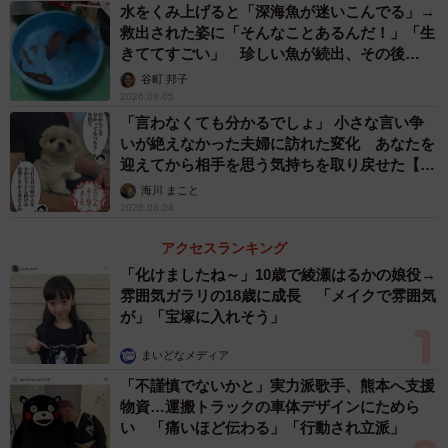
水をくみ上げると「深海魚が迷いこんでる」→
熊撃退スプレーの「模造品」（左）と、株式会社 トウキョウジュウホウ
救出された姿に「そんなことあるんだ！」「生
さんが取り扱っている「正規品」（右）（画像提供：株式会社 トウキョ
きててすごい」 珍しい魚が続出、その後
ウジュウホウ / Tokyo Juho, Inc.さん）
は……
谷町 邦子
2026.08.05
人命を軽視した悪質な商品
「言わなくても分かるでしょ」 小さな言い争
いが絶えなかった夫婦に訪れた変化 あなたを
人命に関わる重大な事案ということで、ろうさんは自身の
迎えてから相手を思う気持ちを取り戻せた【漫
YouTubeチャンネルでも「ニセモノのクマスプレー」に対
画】
海川 まこと
する注意喚起の動画を投稿している。
2026.08.04
アクセスランキング
「通販などで『クマスプレー』を検索すると、かなりの数
「化けましたね～」10歳で綾瀬はるかの娘役→
で対人用の催涙スプレー的なものが出てきます。こういっ
雰囲気ガラリの18歳に成長 「メイクで雰囲気
たものは効果も飛距離もクマを想定しておらず、効果がな
が」「宝塚に入れそう」
いにも関わらず『クマよけにも』という一文が記載された
まいどなメディア
商品が多いです。
「不謹慎でないかと」実力派歌手、熊本へ支援
物資…運搬トラックの車体デザインにためら
また、日本で使用する場合、小柄なツキノワグマ用か、大
い 「痛いほど伝わる」「行動され立派」
型のヒグマ用かを確認する必要があります。また、クマス