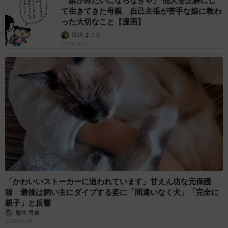
「誰かみたいにならなきゃ」 他人を正解にし
て生きてきた母親 自己主張が苦手な娘に教わ
った大切なこと【漫画】
海川 まこと
2026.08.06
「かわいいストーカーに追われています」甘えん坊な元保護
猫 最後は飼い主にダイブする姿に「間違いなく犬」「完全に
親子」と反響
梨木 香奈
2026.08.06