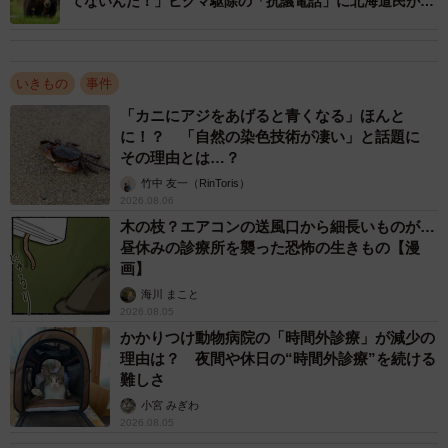
てないんだ！」ヒグマ駆除の「抗議電話」に北海道民が激
怒
いきもの
事件
「カニにアジをあげると青くなる」ほんと
に！？ 「自然の染色技術が凄い」と話題に
その理由とは…？
竹中 友一（RinToris）
2026.08.06
木の枝？エアコンの送風口から細長いものが…
昼休みの診療所を襲った恐怖の生きもの【漫
画】
海川 まこと
2026.08.05
かかりつけ動物病院の「時間外診療」が減少の
理由は？ 夜間や休日の“時間外診療”を続ける
難しさ
小宮 みぎわ
2026.08.05
2/7