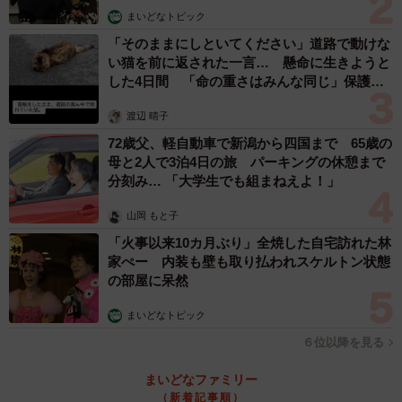
まいどなトピック
プレーは基本的に使い切りです。一度発射すると5～10秒程
「そのままにしといてください」道路で動けな
度で空になる仕様なので、『ニセモノかも？』と思っても
い猫を前に返された一言… 懸命に生きようと
試し吹き出来ない落とし穴があります。消費者的には『少
した4日間 「命の重さはみんな同じ」保護団
しでも安く買いたい』と思うかもしれませんが、効果のな
体代表の訴え
渡辺 晴子
い商品を安易に買うのは命の危険があります」（ろう・へ
72歳父、軽自動車で新潟から四国まで 65歳の
んないきものチャンネルさん）
母と2人で3泊4日の旅 パーキングの休憩まで
分刻み… 「大学生でも組まねえよ！」
山岡 もと子
「火事以来10カ月ぶり」全焼した自宅訪れた林
家ぺー 内装も壁も取り払われスケルトン状態
の部屋に呆然
まいどなトピック
６位以降を見る
3/7
まいどなファミリー
（新着記事順）