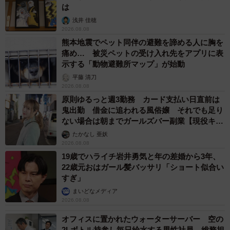
逆に「ここからナシ」と思う年齢差はどのくらいですか？（提供画像）
は
浅井 佳穂
「ここからナシ」と思う年齢差については、「10歳以上か
2026.08.08
熊本地震でペット同伴の避難を諦める人に胸を
ら」（32.5%）、「15歳以上から」（26.3%）が多く、10
痛め… 被災ペットの受け入れ先をアプリに表
～15歳がボーダーラインといえそうです。
示する「動物避難所マップ」が始動
平藤 清刀
成功の鍵は「清潔感」と「配慮」
2026.08.08
原則ゆるっと週3勤務 カード支払い日直前は
鬼出勤 借金に追われる風俗嬢 それでも足り
ない場合は朝までガールズバー副業【現役キャ
ストに取材】
たかなし 亜妖
2026.08.08
19歳でハライチ岩井勇気と年の差婚から3年、
22歳元おはガール髪バッサリ「ショート似合い
すぎ」
まいどなメディア
2026.08.08
9/11
オフィスに置かれたウォーターサーバー 空の
2Lボトル持参し毎日給水する男性社員→総務担