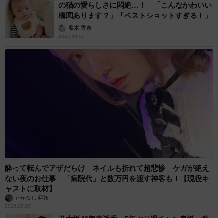
結婚相談所のカウンセラーは「年の差がある恋愛や結婚に
の猫の愛らしさに悶絶…！ 「こんなかわいい
おいて、『将来設計の違い』や『健康・子育てへの不安』
構図あります？」「ベストショットすぎる！」
といった課題が生じやすい。しかし、うまくいくカップル
梨木 香奈
2026.08.08
には共通点がある。男性が清潔感や若々しさを大切にし、
自信をもって等身大の自分で向き合っていること。そし
て、相手の価値観や将来への不安に耳を傾け、歩み寄る姿
勢を持つカップルは長続きしやすい傾向がある」とコメン
トしています。
【出典】
株式会社ZWEI 「ツヴァイ婚活研究所」
https://www.zwei.com/blog/lab000/
酔って転んでアザだらけ ネイルも折れて超悲惨 ケガが絶え
ない夜のお仕事 「病院代」と数万円を渡す神客も！【現役キ
ャストに取材】
たかなし 亜妖
2026.08.07