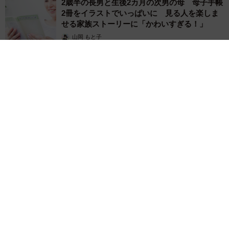
2歳半の長男と生後2カ月の次男の母 母子手帳
2冊をイラストでいっぱいに 見る人を楽しま
せる家族ストーリーに「かわいすぎる！」
山岡 もと子
2026.08.07
猫2匹が段ボール箱の取り合いで「ポコスカ猫パンチ」の応酬
その後の心温まる結末に「愛～！」「おばちゃん泣きそう
や…」
梨木 香奈
2026.08.07