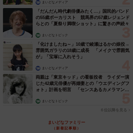
まいどなメディア
か？（提供画像）
「だんだん時代劇俳優みたく…」国民的バンド
年上からのアプローチへの気持ちについて聞いたところ、
の55歳ボーカリスト 競馬界の57歳レジェンド
らとの「夏祭り満喫ショット」に驚きの声続々
44.2％が「条件次第では受け入れられる」と回答。「絶対
に無理」（5.4％）はむしろ少数派で、アプローチの仕方や
まいどなトピック
相手の条件次第では可能性があることが示されています。
「化けましたね～」10歳で綾瀬はるかの娘役→
雰囲気ガラリの18歳に成長 「メイクで雰囲気
が」「宝塚に入れそう」
まいどなメディア
両親は「東京キッド」の看板役者 ライダー演
じた42歳元俳優が再婚妻との「ウエディングフ
ォト」計画を明言 「センスあるカメラマン求
む」
まいどなトピック
６位以降を見る
6/11
まいどなファミリー
（新着記事順）
あなたが「恋愛や結婚の対象としてアリ」と思える年齢差はどれくらい