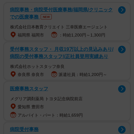
病院事務・病院受付医療事務/福岡県/クリニック
SNSトレンド「おじアタック」「おばアタック」
での医療事務
NEW
の認知度は低い
株式会社日本教育クリエイト 三幸医療エージェント
福岡県 福岡市
：時給1,200円～1,300円
受付事務スタッフ・ 月収19万以上の見込みあり/
病院の受付事務スタッフ!/正社員登用実績あり
株式会社ホットスタッフ奈良
奈良県 奈良市
派遣社員：時給1,200円～
医療事務スタッフ
メグリア調剤薬局 トヨタ記念病院前店
2/11
愛知県 豊田市
「おじアタック」や「おばアタック」という言葉を知っていましたか？
アルバイト・パート：時給1,659円
（提供画像）
病院受付事務
この言葉の認知度を尋ねたところ、64.4％が「今回初めて