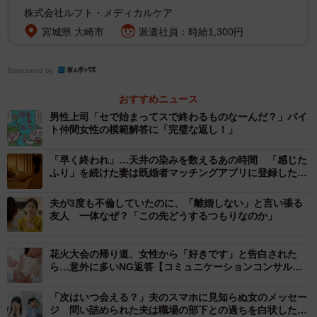
株式会社ルフト・メディカルケア
知った」と回答。「知っている」は13.8％にとどまってい
宮城県 大崎市
派遣社員：時給1,300円
ます。「聞いたことはあるが詳しくは知らない」は21.8%
でした。
Sponsored by
おすすめニュース
男性上司「セで始まってスで終わるものなーんだ？」バイ
ト仲間女性の模範解答に「完璧な返し！」
「早く終われ」…天井の染みを数えるあの時間 「感じた
ふり」を続けた妻は既婚者マッチングアプリに登録した
【カウンセラーが解説】
夫が3度も不倫していたのに、「離婚しない」と言い張る
友人 一体なぜ？「この先どうするつもりなのか」
3/11
花火大会の帰り道、女性から「好きです」と告白された
年の差アタックのようなアプローチを受けた／した経験はありますか？
ら…意外に多いNG返答【コミュニケーションコンサルタ
（提供画像）
ントが解説】
「次はいつ会える？」夫のスマホに見知らぬ女のメッセー
実際の婚活の場では、年の差アプローチが珍しくないこと
ジ 問い詰められた夫は職場の部下との過ちを白状した