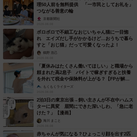
ことがうかがえます。
理50人前を無料提供 「一市民としてお礼を」
つながる善意の輪
京都新聞社
一方、困った経験としては、
2026.08.08
・「10歳以上離れた既婚者に言い寄られてうんざりしまし
ボロボロで不細工なおじいちゃん猫に一目惚
た。なぜ、自分が相手にされると思っているのかわかりま
れ エイズだし手がかかるけど…おうちで暮ら
すと「おじ猫」だって可愛くなったよ！
せん」（女性）
鶴野 浩己
・「年上だから安心していましたが、嫌だと伝えたことを
2026.08.08
平気でしてきて一気に気持ち悪くなりました」（女性）
「夏休みはたくさん働いてほしい」と職場から
・「会社の上司に言い寄られたことがあり、あまりに大胆
頼まれた高2息子 バイトで稼ぎすぎると扶養
を外れて税金や保険料が上がる？【FPが解
にアプローチしてくるので困った」（男性）
説】
もくもくライターズ
といった声が多く寄せられ、相手の気持ちを尊重できない
2026.08.08
態度や既婚者からのアプローチは男女問わず強い拒否反応
2泊3日の東京出張→飼い主さんが不在中ハムス
を生んでいます。
ターに異変 眉間にできた深いしわ、「急に老
けた？」【漫画】
海川 まこと
◇ ◇
2026.08.08
赤ちゃんが気になる？ひょっこり顔を出す2匹