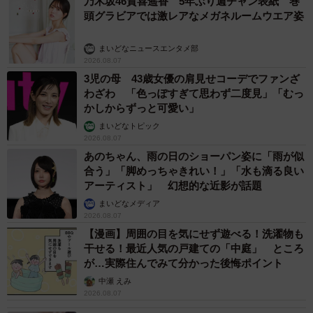
乃木坂46賀喜遥香 5年ぶり週チャン表紙 巻
頭グラビアでは激レアなメガネルームウエア姿
まいどなニュースエンタメ部
2026.08.07
3児の母 43歳女優の肩見せコーデでファンざ
わざわ 「色っぽすぎて思わず二度見」「むっ
かしからずっと可愛い」
まいどなトピック
2026.08.07
あのちゃん、雨の日のショーパン姿に「雨が似
合う」「脚めっちゃきれい！」「水も滴る良い
アーティスト」 幻想的な近影が話題
まいどなメディア
2026.08.07
【漫画】周囲の目を気にせず遊べる！洗濯物も
干せる！最近人気の戸建ての「中庭」 ところ
が…実際住んでみて分かった後悔ポイント
中瀬 えみ
2026.08.07