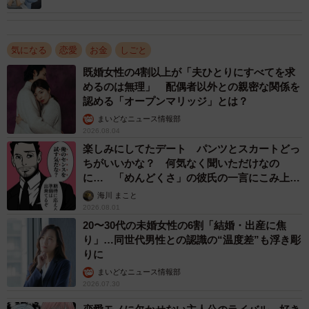
「浮気相手に慰謝料や謝罪文を求められますか？」【夫婦
が数字に表れています。38.4％が年の差アプローチの経験
関係修復カウンセラーが解説】
ありと回答。アプローチを受けた人は33.8％でした。
気になる
恋愛
お金
しごと
既婚女性の4割以上が「夫ひとりにすべてを求
めるのは無理」 配偶者以外との親密な関係を
認める「オープンマリッジ」とは？
まいどなニュース情報部
2026.08.04
楽しみにしてたデート パンツとスカートどっ
ちがいいかな？ 何気なく聞いただけなの
に… 「めんどくさ」の彼氏の一言にこみ上げ
る寂しさ【漫画】
海川 まこと
4/11
2026.08.01
20〜30代の未婚女性の6割「結婚・出産に焦
年の差アタックのようなアプローチを受けた／した経験はありますか？
り」…同世代男性との認識の“温度差”も浮き彫
（提供画像）
りに
まいどなニュース情報部
年の差アタックを受けた／したー経験について、男女別で
2026.07.30
は、女性の45.8％がアプローチを受けた経験がある一方、