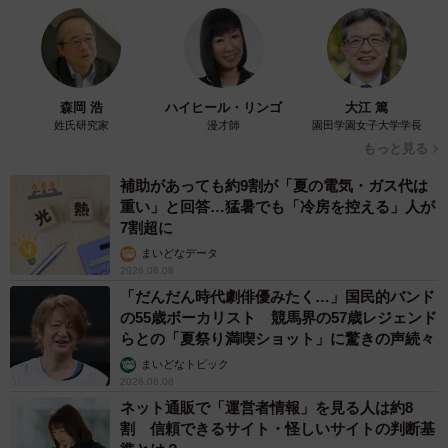
までですか？（提供画像）
一方、許容できる年齢差については、「5歳差まで」
（36.6％）「10歳差まで」（35.3％）で全体の71.9％を占
森岡 浩
ハイヒール・リンゴ
大江 篤
め、「10歳」が一つの明確なボーダーラインとなっている
姓氏研究家
漫才師
園田学園女子大学学長
ようです。許容できる年齢差には男女で傾向の違いが見ら
もっと見る
れました。女性は「10歳差まで」が38.6%で最多だったの
補助があっても約9割が「夏の電気・ガス代は
に対し、男性は「5歳差まで」が42.7%で最多となりまし
重い」と回答…猛暑でも「冷房を控える」人が
た。男性の「5歳差まで」が最も多い背景には、結婚や将来
7割超に
のライフステージを見すえ、より身近な年齢差で、価値観
まいどなデータ
2026.08.08
や生活習慣が共有しやすいパートナーシップを望む堅実な
「だんだん時代劇俳優みたく…」国民的バンド
傾向がうかがえます。
の55歳ボーカリスト 競馬界の57歳レジェンド
らとの「夏祭り満喫ショット」に驚きの声続々
まいどなトピック
2026.08.08
ネット通販で「運営者情報」を見る人は約8
割 信頼できるサイト・怪しいサイトの判断基