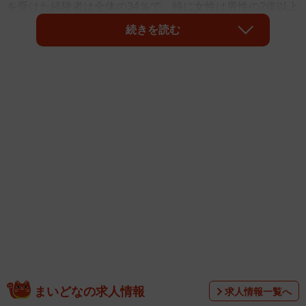
を受けた経験者は全体の34％で、特に女性は男性の2倍以上
の割合でアプローチを受けているということが判明しまし
続きを読む
た。
調査は株式会社ZWEI（ツヴァイ）が2025年10月に実施し
たもので、全国の18歳以上の独身男女464名（男性211名／
まいどなの求人情報
求人情報一覧へ
女性249名／無回答4名）を対象としています。