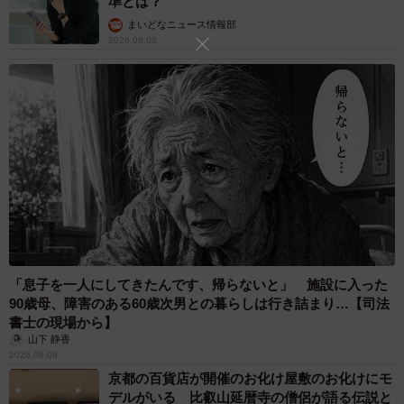
準とは？
まいどなニュース情報部
2026.08.08
7/11
あなたが「恋愛や結婚の対象としてアリ」と思える年齢差はどれくらい
までですか？（提供画像）
「息子を一人にしてきたんです、帰らないと」 施設に入った
90歳母、障害のある60歳次男との暮らしは行き詰まり…【司法
書士の現場から】
山下 静香
2026.08.08
京都の百貨店が開催のお化け屋敷のお化けにモ
8/11
デルがいる 比叡山延暦寺の僧侶が語る伝説と