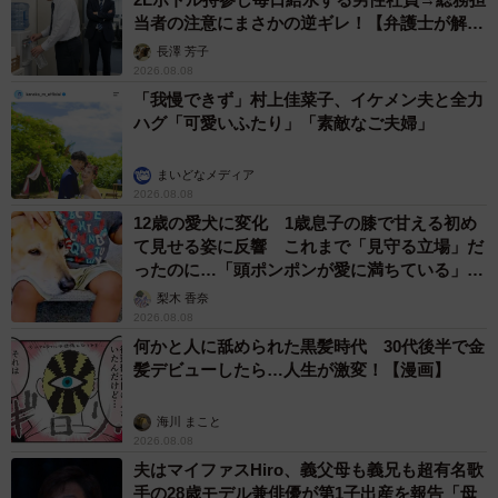
年上からのアプローチで「アリだな」と思う条件は？（複数選択可）
当者の注意にまさかの逆ギレ！【弁護士が解
（提供画像）
説】
長澤 芳子
2026.08.08
年上からのアプローチで好印象を持てる条件として、「清
「我慢できず」村上佳菜子、イケメン夫と全力
潔感がある」（74.8％）「趣味や価値観が合う」
ハグ「可愛いふたり」「素敵なご夫婦」
（63.1％）「相手の気持ちを尊重してくれる」（59.7％）
まいどなメディア
がトップ3となりました。その他、「経済的に安定している
2026.08.08
（58.2%）」「誠実で紳士的（49.4%）」「人生経験が豊富
12歳の愛犬に変化 1歳息子の膝で甘える初め
で尊敬できる（44.2%）」なども重視されています。
て見せる姿に反響 これまで「見守る立場」だ
ったのに…「頭ポンポンが愛に満ちている」
「尊…」
梨木 香奈
2026.08.08
何かと人に舐められた黒髪時代 30代後半で金
髪デビューしたら…人生が激変！【漫画】
海川 まこと
2026.08.08
夫はマイファスHiro、義父母も義兄も超有名歌
手の28歳モデル兼俳優が第1子出産を報告「母