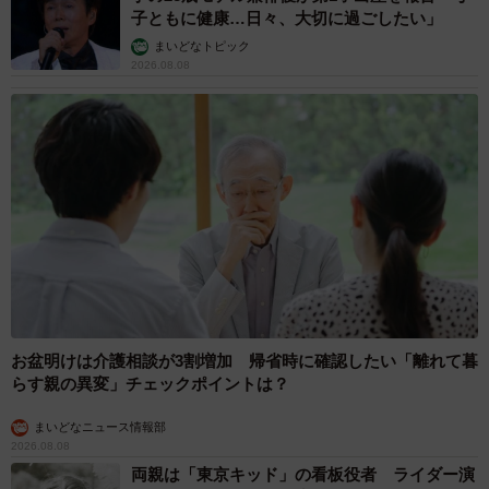
子ともに健康…日々、大切に過ごしたい」
10/11
まいどなトピック
2026.08.08
年上からのアプローチで「アリだな」と思う条件は？（複数選択可）
（提供画像）
重視する条件には顕著な男女差が見られました。女性は
「清潔感（83.9%）」「経済的安定（76.3%）」「誠実さ
（72.7%）」を重視。男性は「趣味・価値観（67.3%）」
「清潔感（64.5%）」「気持ち尊重（53.1%）」を重視。経
済的安定をめぐっては、女性と男性で重要度に大きな差が
ありました。
お盆明けは介護相談が3割増加 帰省時に確認したい「離れて暮
らす親の異変」チェックポイントは？
まいどなニュース情報部
2026.08.08
両親は「東京キッド」の看板役者 ライダー演