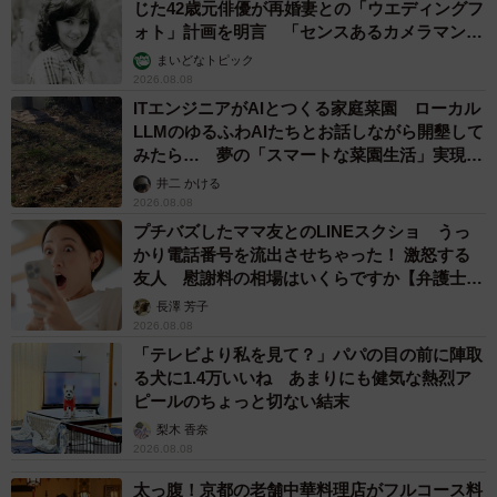
じた42歳元俳優が再婚妻との「ウエディングフ
ォト」計画を明言 「センスあるカメラマン求
む」
まいどなトピック
2026.08.08
11/11
ITエンジニアがAIとつくる家庭菜園 ローカル
年上からのアプローチで「ナシだな」と思う要因は？（複数選択可）
LLMのゆるふわAIたちとお話しながら開墾して
（提供画像）
みたら… 夢の「スマートな菜園生活」実現な
るか
井二 かける
一方、敬遠される要因は「上から目線・偉そうな態度」
2026.08.08
プチバズしたママ友とのLINEスクショ うっ
（75.6％）「清潔感がない」（70.9％）「しつこく誘って
かり電話番号を流出させちゃった！ 激怒する
くる」（65.1％）です。好印象を抱いた実体験は以下で
友人 慰謝料の相場はいくらですか【弁護士が
す。
解説】
長澤 芳子
・「包容力があり、仕事で辛い時など悩みを聞いてくれ
2026.08.08
「テレビより私を見て？」パパの目の前に陣取
て、全力で甘えさせてくれた」（女性）
る犬に1.4万いいね あまりにも健気な熱烈ア
・「10歳上の人から10年アプローチを受け続けたが、10年
ピールのちょっと切ない結末
越しにアプローチを受け入れたことがあります」（男性）
梨木 香奈
これらのコメントからは、相手を思いやり、対等に関係を
2026.08.08
築こうとする姿勢が年の差を乗り越える重要な要素である
太っ腹！京都の老舗中華料理店がフルコース料