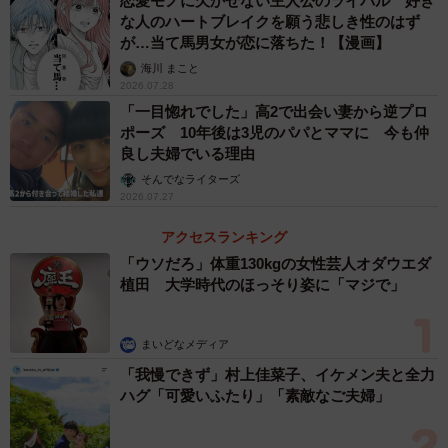
恋愛モノに欠かせない主人公のライバル 好き
男性は19.0％にとどまりました。結婚相談所の現場でも、
な人のハートブレイクを願う悲しき性のはず
40～50代の男性が20代の女性にアプローチするケースは少
が…当て馬男女が恋に落ちた！【漫画】
なくないようです。
海川 まこと
2026.07.28
「一目惚れでした」高2で出会い妻から逆プロ
年上からのアプローチ、「条件次第ならOK」が最
ポーズ 10年後は3児のパパとママに 今も仲
多
良し夫婦でいる理由
そんでなライターズ
2026.07.27
アクセスランキング
「ウソだろ」体重130kgの女性芸人オダウエダ
植田 大学時代のほっそり姿に「マジで」
まいどなメディア
「我慢できず」村上佳菜子、イケメン夫と全力
ハグ「可愛いふたり」「素敵なご夫婦」
5/11
年上からのアプローチについて、あなたの気持ちに近いものはどれです