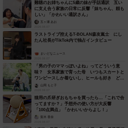
難聴のお姉ちゃんに5歳の妹が手話通訳 互い
に支え合う家族の日常に反響「妹ちゃん、頼も
しい」「かわいい通訳さん」
五ヶ瀬 あお
2026.08.07
ラストライブ控えるT-BOLAN森友嵐士 にし
たん社長がTikTok内で独占インタビュー
まいどなニュース
2026.08.07
「男の子のママっぽいよね」ってどういう意
味？ 女系家族で育った母 いつもスカートと
ワンピースしか着ないし、ヒールも好き どの
へんが…
山岡 もと子
2026.08.07
猫用の爪研ぎおもちゃを買ったら…「これで合
ってますか？」予想外の使い方が大反響
「100点満点」「かわいいからよし！」
梨木 香奈
2026.08.07