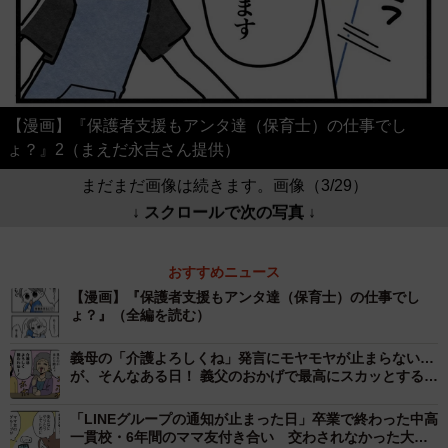
【漫画】『保護者支援もアンタ達（保育士）の仕事でし
ょ？』2（まえだ永吉さん提供）
まだまだ画像は続きます。画像（3/29）
↓ スクロールで次の写真 ↓
おすすめニュース
【漫画】『保護者支援もアンタ達（保育士）の仕事でし
ょ？』（全編を読む）
義母の「介護よろしくね」発言にモヤモヤが止まらない…
が、そんなある日！ 義父のおかげで最高にスカッとする出
来事→義母は撃沈【漫画】
「LINEグループの通知が止まった日」卒業で終わった中高
一貫校・6年間のママ友付き合い 交わされなかった大学