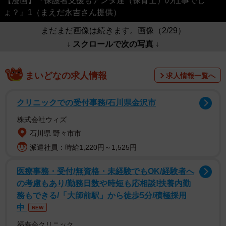
【漫画】『保護者支援もアンタ達（保育士）の仕事でし
ょ？』1（まえだ永吉さん提供）
まだまだ画像は続きます。画像（2/29）
↓ スクロールで次の写真 ↓
まいどなの求人情報
求人情報一覧へ
クリニックでの受付事務/石川県金沢市
株式会社ウィズ
石川県 野々市市
派遣社員：時給1,220円～1,525円
医療事務・受付/無資格・未経験でもOK/経験者へ
の考慮もあり/勤務日数や時短も応相談!扶養内勤
務もできる/「大師前駅」から徒歩5分/積極採用
中
NEW
福寿会クリニック