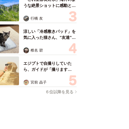
うな絶景ショットに感動と反
響「離れてからいいところだ
ったんだって気づいた」
行橋 友
涼しい「冷感敷きパッド」を
気に入った猫さん、”友達”を
ヨイショヨイショとご招待、
毛づくろいでおもてなし
椎名 碧
エジプトで自撮りしていた
ら、ガイドが「撮ります
よ！」→ノリノリでポーズを
取っていたら……スマホを返
宮前 晶子
してもらえない 「日本人は
６位以降を見る
カモ代表かも」「私は6時間
で3万円払った」