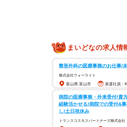
はると（2歳）の母・音喜多あいか
いかが保育園に到着したのは6時45
いました。
まいどなの求人情
整形外科の医療事務のお仕事/未経
株式会社ウォーライト
富山県 富山市
派遣社員：時
病院の医療事務・外来受付!貴
経験活かせる!病院での受付&事務
し!土日祝休み
トランスコスモスパートナーズ株式会社