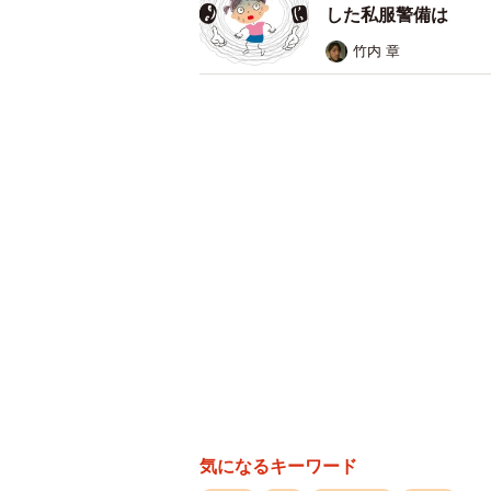
とを心配していました。
した私服警備は
竹内 章
どうやらあいかはエステサロンで勤
うです。
気になるキーワード