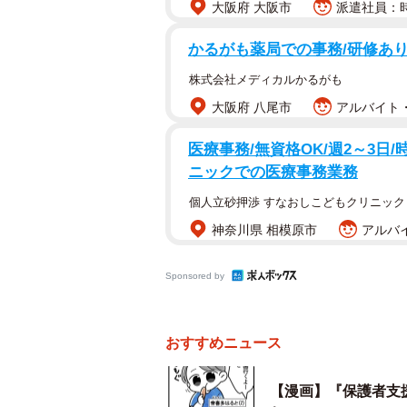
大阪府 大阪市
派遣社員：時
かるがも薬局での事務/研修あり
株式会社メディカルかるがも
大阪府 八尾市
アルバイト・
はるとが散歩に行く靴を今日も忘れた
医療事務/無資格OK/週2～3日/時
ニックでの医療事務業務
保育士が「7時前に開けることは難
個人立砂押渉 すなおしこどもクリニック
んです！忙しい保護者の支援は保育
なく言い放ち、立ち去りました。
神奈川県 相模原市
アルバイ
Sponsored by
おすすめニュース
【漫画】『保護者支