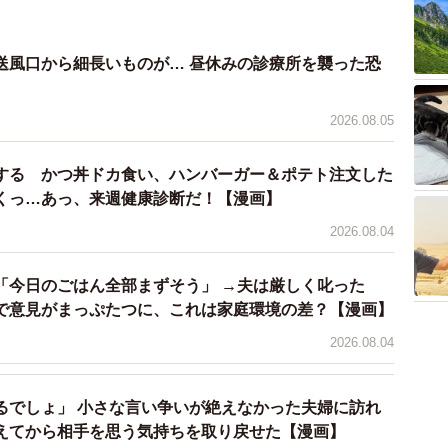
送風口から細長いものが… 昼休みの診療所を襲った恐
】
2026.08.05
4/29
もに向き合っているようだ（まえだ永吉さん提供）
する かつ丼ドカ食い、ハンバーガー＆ポテト注文した
くっ…あっ、来週健康診断だ！【漫画】
士から見ると子どもに十分に向き合っていないように感
2026.08.04
たちははるとの帳面に「土ようと日よう保育おねがいし
「今日のごはん全部まずそう」 →夫は厳しく叱った
で意見がまっぷたつに、これは家庭環境の差？【漫画】
2026.08.04
るでしょ」 小さな言い争いが絶えなかった夫婦に訪れ
えてから相手を思う気持ちを取り戻せた【漫画】