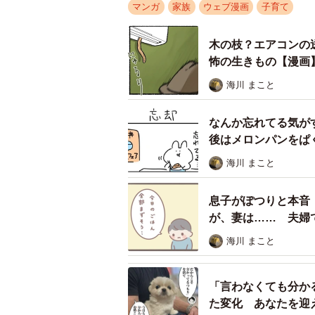
マンガ
家族
ウェブ漫画
子育て
木の枝？エアコンの
怖の生きもの【漫画
海川 まこと
はるとの父はあいかより子ど
なんか忘れてる気が
後はメロンパンをぱ
あいかは仕事に熱心とはいえ、保育
海川 まこと
じられました。そんななか、保育士
ます！」との記入を見つけます。
息子がぽつりと本音
が、妻は…… 夫婦
海川 まこと
「言わなくても分か
た変化 あなたを迎