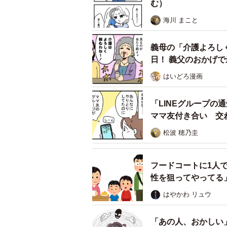
む）
海川 まこと
義母の「介護よろし
日！ 義父のおかげ
はいどろ漫画
「LINEグループの
ママ友付き合い 交
松波 穂乃圭
フードコートに1人
保育時間を過ぎても連
性を狙ってやってる
はやかわ リュウ
はるとの帳面には『今日のお迎えは
到着します。ときどき土日も預ける
「あの人、おかしい