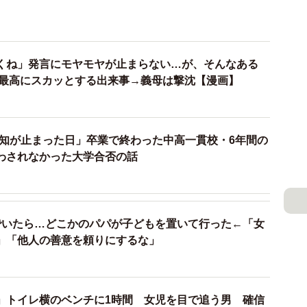
くね」発言にモヤモヤが止まらない…が、そんなある
で最高にスカッとする出来事→義母は撃沈【漫画】
通知が止まった日」卒業で終わった中高一貫校・6年間の
わされなかった大学合否の話
3/29
でいたら…どこかのパパが子どもを置いて行った←「女
絡すら入れないあいか（まえだ永吉さん提供）
」「他人の善意を頼りにするな」
19時』と書かれていましたが、あいかはたいてい遅れて
うえ父親の姿をほとんど見ないため、保育士たちははる
」トイレ横のベンチに1時間 女児を目で追う男 確信