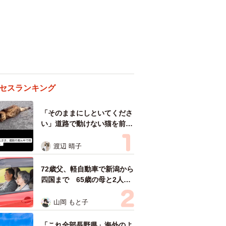
セスランキング
「そのままにしといてくださ
い」道路で動けない猫を前に
返された一言… 懸命に生き
ようとした4日間 「命の重
渡辺 晴子
さはみんな同じ」保護団体代
表の訴え
72歳父、軽自動車で新潟から
四国まで 65歳の母と2人で
3泊4日の旅 パーキングの休
憩まで分刻み… 「大学生で
山岡 もと子
も組まねえよ！」
「これ全部長野県」海外のよ