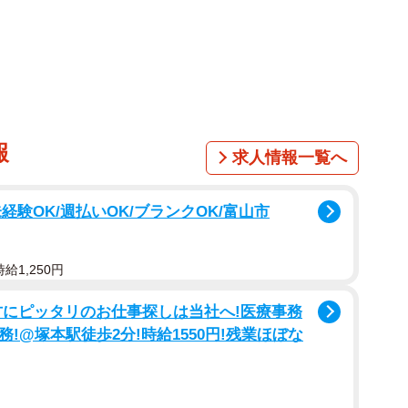
は、今日もはるとの食事を急かしながら家を出ます。あ
分で、まだ入口が開いていないことにいら立ちを見せて
報
求人情報一覧へ
験OK/週払いOK/ブランクOK/富山市
給1,250円
方にピッタリのお仕事探しは当社へ!医療事務
!@塚本駅徒歩2分!時給1550円!残業ほぼな