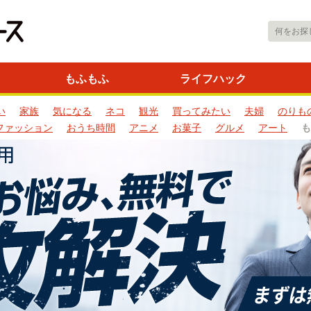
もふもふ
ライフハック
い
家族
気になる
ネコ
観光
買ってみたい
夫婦
のりも
ファッション
おうち時間
アニメ
お菓子
グルメ
アート
も