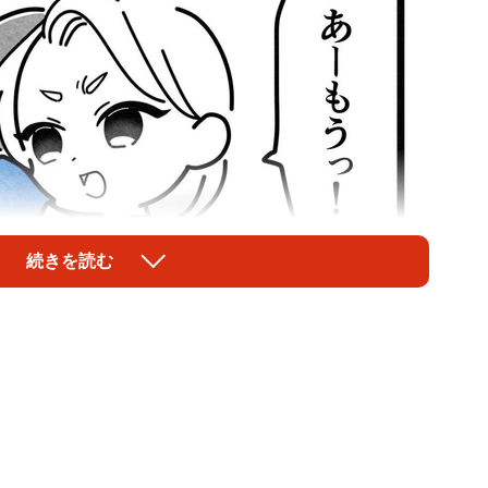
続きを読む
1/29
がら急かす母・音喜多あいか（まえだ永吉さん提供）