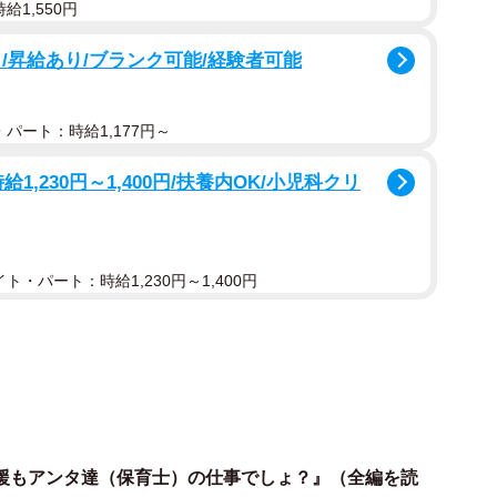
給1,550円
/昇給あり/ブランク可能/経験者可能
2/29
パート：時給1,177円～
ものの、あいかは反省する様子もない（まえだ永吉さん提供）
給1,230円～1,400円/扶養内OK/小児科クリ
しい」と伝えると、あいかは「私も仕事の準備で忙しい
士さんの仕事じゃないんですか～？」と悪びれる様子も
ト・パート：時給1,230円～1,400円
援もアンタ達（保育士）の仕事でしょ？』（全編を読