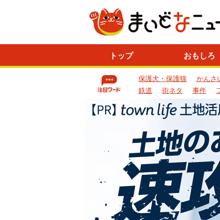
ニ
トップ
おもしろ
ュ
ー
保護犬・保護猫
かんさ
ス
一
鉄道
街ネタ
事件
覧