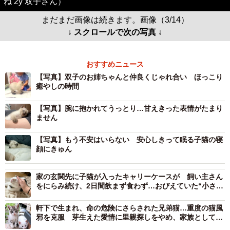
ね 2y 双子さん）
まだまだ画像は続きます。画像（3/14）
↓ スクロールで次の写真 ↓
おすすめニュース
【写真】双子のお姉ちゃんと仲良くじゃれ合い ほっこり
癒やしの時間
【写真】腕に抱かれてうっとり…甘えきった表情がたまり
ません
【写真】もう不安はいらない 安心しきって眠る子猫の寝
顔にきゅん
家の玄関先に子猫が入ったキャリーケースが 飼い主さん
をにらみ続け、2日間飲まず食わず…おびえていた“小さな
命”は、お家1番の甘えん坊に
軒下で生まれ、命の危険にさらされた兄弟猫…重度の猫風
邪を克服 芽生えた愛情に里親探しをやめ、家族として歩
んだ7年の絆