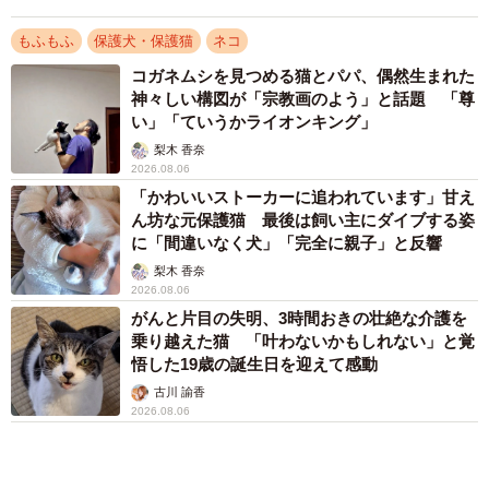
保護猫カフェでひとりぼっちだった「耳が聞こ
えないシニア猫」と運命の出会い→重度のペッ
トロスで適応障害だった女性の人生が一変
古川 諭香
2026.08.05
アクセスランキング
「不謹慎でないかと」実力派歌手、熊本へ支援
物資…運搬トラックの車体デザインにためら
い 「痛いほど伝わる」「行動され立派」
まいどなトピック
「そのままにしといてください」道路で動けな
い猫を前に返された一言… 懸命に生きようと
した4日間 「命の重さはみんな同じ」保護団
体代表の訴え
渡辺 晴子
「化けましたね～」10歳で綾瀬はるかの娘役→
雰囲気ガラリの18歳に成長 「メイクで雰囲気
が」「宝塚に入れそう」