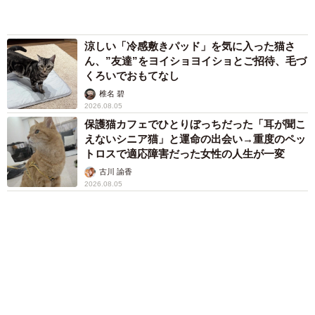
まいどなメディア
72歳父、軽自動車で新潟から四国まで 65歳の
母と2人で3泊4日の旅 パーキングの休憩まで
分刻み… 「大学生でも組まねえよ！」
山岡 もと子
愛車は総走行距離17万キロのホンダレジェン
ド 「どなたか欲しい方が居たら」 大御所漫
才師が譲渡の意向
まいどなトピック
６位以降を見る
まいどなファミリー
（新着記事順）