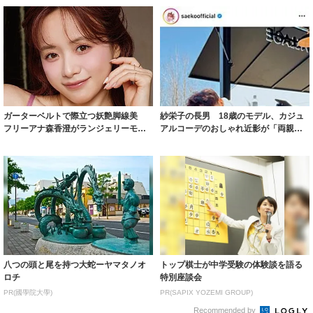
ガーターベルトで際立つ妖艶脚線美
紗栄子の長男 18歳のモデル、カジュ
フリーアナ森香澄がランジェリーモデ
アルコーデのおしゃれ近影が「両親の
ルに ｢PE...
いいとこ取...
八つの頭と尾を持つ大蛇ーヤマタノオ
トップ棋士が中学受験の体験談を語る
ロチ
特別座談会
PR(國學院大學)
PR(SAPIX YOZEMI GROUP)
Recommended by