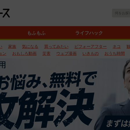
もふもふ
ライフハック
い
家族
気になる
買ってみたい
ビフォーアフター
ネコ
ョン
おもしろ動画
災害
ウェブ漫画
いきもの
おうち時間