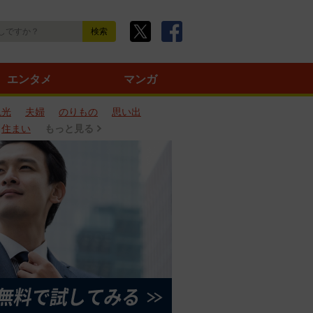
エンタメ
マンガ
観光
夫婦
のりもの
思い出
住まい
もっと見る