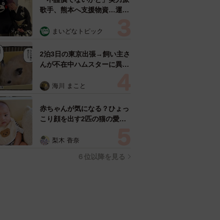
歌手、熊本へ支援物資…運搬
トラックの車体デザインにた
めらい 「痛いほど伝わる」
まいどなトピック
「行動され立派」
2泊3日の東京出張→飼い主さ
んが不在中ハムスターに異
変 眉間にできた深いしわ、
「急に老けた？」【漫画】
海川 まこと
赤ちゃんが気になる？ひょっ
こり顔を出す2匹の猫の愛ら
しさに悶絶…！ 「こんなか
わいい構図あります？」「ベ
梨木 香奈
ストショットすぎる！」
６位以降を見る