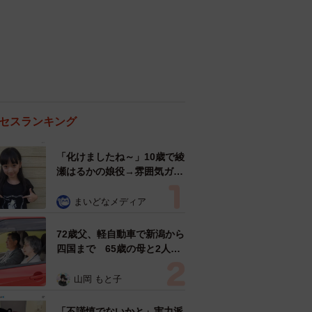
セスランキング
「化けましたね～」10歳で綾
瀬はるかの娘役→雰囲気ガラ
リの18歳に成長 「メイクで
雰囲気が」「宝塚に入れそ
まいどなメディア
う」
72歳父、軽自動車で新潟から
四国まで 65歳の母と2人で
3泊4日の旅 パーキングの休
憩まで分刻み… 「大学生で
山岡 もと子
も組まねえよ！」
「不謹慎でないかと」実力派