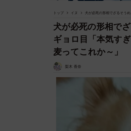
トップ
イヌ
犬が必死の形相でざるそうめ
犬が必死の形相で
ギョロ目「本気すぎ
麦ってこれか～」
梨木 香奈