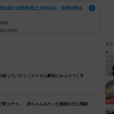
造企業の総務事務/土日祝休み・長期休暇あ
統括部
給1,350円
アク
け狙ってパクッ！スイカに豪快にかぶりつく犬
て即スヤァ… 赤ちゃんみたいな寝顔の犬に悶絶