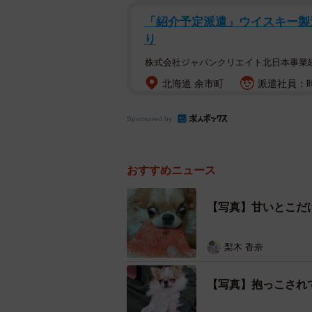
「紹介予定派遣」ウイスキー製
り
株式会社ジャパンクリエイト北日本事業
北海道 余市町
派遣社員：時
Sponsored by
おすすめニュース
【写真】甘いとこだ
梨木 香奈
【写真】抱っこされ