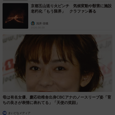
京都五山送り火ピンチ 気候変動や獣害に施設
老朽化「もう限界」 クラファン募る
浅井 佳穂
2026.08.09
母は有名女優、慶応幼稚舎出身CBCアナのノースリーブ姿「育
ちの良さが表情に表れてる」「天使の笑顔」
まいどなメディア