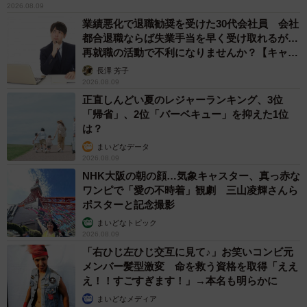
2026.08.09
業績悪化で退職勧奨を受けた30代会社員 会社
都合退職ならば失業手当を早く受け取れるが…
再就職の活動で不利になりませんか？【キャリ
アカウンセラーが解説】
長澤 芳子
2026.08.09
正直しんどい夏のレジャーランキング、3位
「帰省」、2位「バーベキュー」を抑えた1位
は？
まいどなデータ
2026.08.09
NHK大阪の朝の顔…気象キャスター、真っ赤な
ワンピで「愛の不時着」観劇 三山凌輝さんら
ポスターと記念撮影
まいどなトピック
2026.08.09
「右ひじ左ひじ交互に見て♪」お笑いコンビ元
メンバー髪型激変 命を救う資格を取得「ええ
え！！すごすぎます！」→本名も明らかに
まいどなメディア