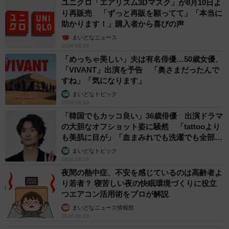
ユニクロ「エアリズム3Dマスク」が8月10日よ
り再販売 「ずっと再販を願ってて」「本当に
助かります！」購入者から喜びの声
まいどなニュース
2026.08.10
「めっちゃ美しい」夫は有名俳優…50歳女優、
「VIVANT」出演を予告 「奥さまだったんで
すね」「気になります」
まいどなトピック
2026.08.10
「韓国でもカッコ良い」36歳俳優 出演ドラマ
の大胆なオフショット姿に騒然 「tattooより
も美肌に目が」「血まみれでも洗濯でも全部か
っこいい」
まいどなトピック
2026.08.10
夜間の熱中症、不安を感じているのは高齢者よ
り若者？ 寝苦しい夜の快眠環境づくりに役立
つエアコン活用術をプロが解説
まいどなニュース情報部
2026.08.10