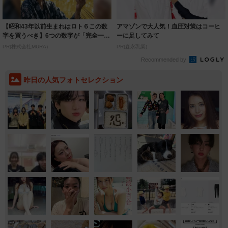
【昭和43年以前生まれはロト６この数
アマゾンで大人気！血圧対策はコーヒ
字を買うべき】6つの数字が「完全一
ーに足してみて
致」する方...
PR(株式会社MURA)
PR(森永乳業)
Recommended by
昨日の人気フォトセレクション