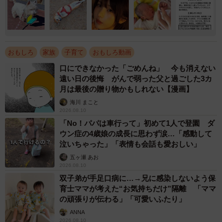
おもしろ
家族
子育て
おもしろ動画
口にできなかった「ごめんね」 今も消えない
遠い日の後悔 がんで弱った父と過ごした3カ
月は最後の贈り物かもしれない【漫画】
海川 まこと
2026.08.10
「No！パパは車行って」初めて1人で登園 ダ
ウン症の4歳娘の成長に思わず涙…「感動して
泣いちゃった」「表情も会話も愛おしい」
五ヶ瀬 あお
2026.08.10
双子弟が手足口病に…→兄に感染しないよう保
育士ママが考えた“お気持ちだけ”隔離 「ママ
の頑張りが伝わる」「可愛いふたり」
ANNA
2026.08.10