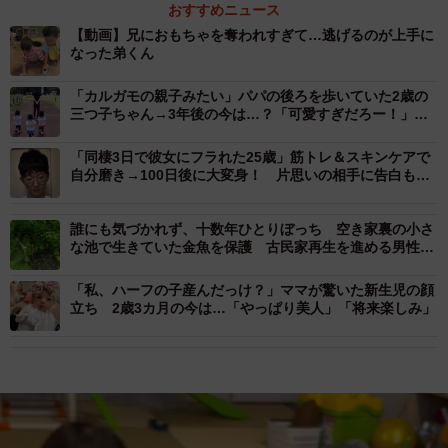
おすすめニュース
【動画】兄におもちゃを奪われすぎて…逃げるのが上手に
なった弟くん
「カルガモの親子みたい」パパの後ろを歩いていた2歳の
三つ子ちゃん→3年後の今は…？「可愛すぎだろー！」
「幸せ伝わる」
「同棲3日で彼女にフラれた25歳」筋トレ＆スキンケアで
自分磨き→100日後に大変身！ 片思いの相手に告白も成
功
誰にも気づかれず、十数年ひとりぼっち 空き家裏の小さ
な池で生きていた金魚を保護 古民家再生を進める男性の
行動に「これぞ金魚救い」の声
「私、ハーフの子産んだっけ？」ママが驚いた新生児の顔
立ち 2歳3カ月の今は…「やっぱり美人」「将来楽しみ」