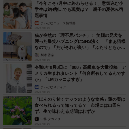
「今年こそ7月中に終わらせる！」意気込む小
学生は約4割…でも現実は？ 親子の夏休み宿
題事情
まいどなニュース情報部
2026.08.10
猫が突然の「理不尽パンチ」！ 笑顔の兄犬を
襲った爆笑ハプニングにSNS沸く 「まぁ猫様
なので」「だがそれが良い」「ふたりともかわ
いいね」
梨木 香奈
2026.08.10
令和8年8月8日に「888」高級車を大量投稿 ア
メリカ生まれタレント「何台所有してるんです
か」「LMカッコよすぎ」
まいどなメディア
2026.08.10
「ほんのり甘くナッツのような食感」蓮の実は
食べられるって知ってる？ 市場には出回ら
ず、生で味わえる期間はわずか
中将 タカノリ
2026.08.10