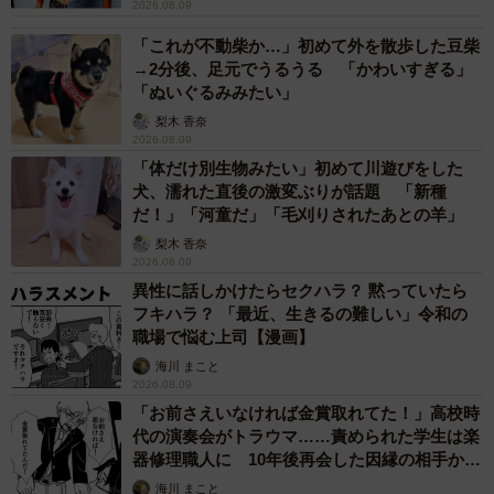
2026.08.09
「これが不動柴か…」初めて外を散歩した豆柴
→2分後、足元でうるうる 「かわいすぎる」
「ぬいぐるみみたい」
梨木 香奈
2026.08.09
「体だけ別生物みたい」初めて川遊びをした
犬、濡れた直後の激変ぶりが話題 「新種
だ！」「河童だ」「毛刈りされたあとの羊」
梨木 香奈
2026.08.09
異性に話しかけたらセクハラ？ 黙っていたら
フキハラ？ 「最近、生きるの難しい」令和の
職場で悩む上司【漫画】
海川 まこと
2026.08.09
「お前さえいなければ金賞取れてた！」高校時
代の演奏会がトラウマ……責められた学生は楽
器修理職人に 10年後再会した因縁の相手から
思わぬ申し出【漫画】
海川 まこと