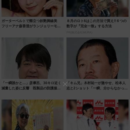
ガーターベルトで際立つ妖艶脚線美
８月のロト6はこの方法で買え!!６つの
フリーアナ森香澄がランジェリーモデ
数字が『完全一致』する方法
ルに ｢PE...
PR(株式会社MURA)
「一瞬誰かと…」彦摩呂、30キロ近く
「キム兄」木村祐一が激やせ、松本人
減量した姿に反響 既製品の防護服が
志と2ショット「一瞬、分からなかった
着られると...
わ」「テキ...