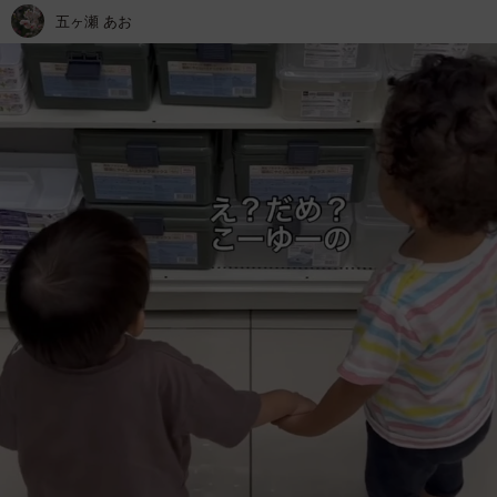
五ヶ瀬 あお