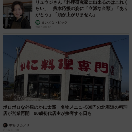
リュウジさん「料理研究家に出来るのはこれく
らい」 熊本応援の姿に「立派な金額」「あり
がとう」「頭が上がりません」
まいどなトピック
2026.08.10
ボロボロな外観のかに太郎 名物メニュ−500円の北海道の料理
店が営業再開 90歳初代店主が接客する日も
中将 タカノリ
2026.08.10