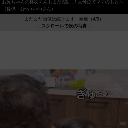
お兄ちゃんの柊羽くんもまだ2歳…！大号泣でママのもとへ
（提供：@syu.aotoさん）
まだまだ画像は続きます。画像（4/6）
↓ スクロールで次の写真 ↓