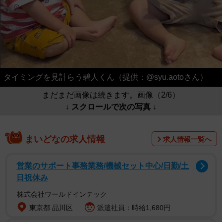
タイミングを見計らう碧人くん（提供：@syu.aotoさん）
まだまだ画像は続きます。画像（2/6）
↓ スクロールで次の写真 ↓
まいどなの求人情報
求人情報一覧へ
営業のサポート事務業務/機械セット中心/日勤/土
日祝休み
株式会社ワールドインテック
東京都 品川区
派遣社員：時給1,680円