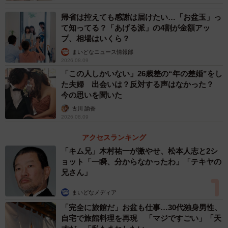
帰省は控えても感謝は届けたい…「お盆玉」っ
て知ってる？「あげる派」の4割が金額アッ
プ、相場はいくら？
まいどなニュース情報部
2026.08.09
「この人しかいない」26歳差の“年の差婚”をし
た夫婦 出会いは？反対する声はなかった？
今の思いを聞いた
古川 諭香
2026.08.09
アクセスランキング
「キム兄」木村祐一が激やせ、松本人志と2シ
ョット「一瞬、分からなかったわ」「テキヤの
兄さん」
まいどなメディア
「完全に旅館だ」お盆も仕事…30代独身男性、
自宅で旅館料理を再現 「マジですごい」「天