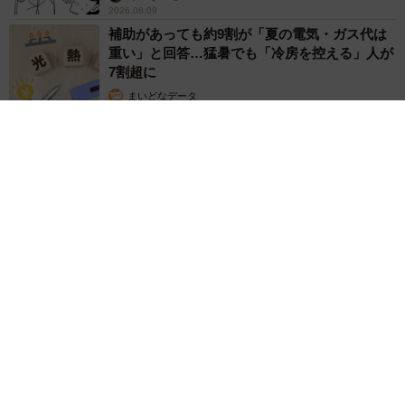
2026.08.09
補助があっても約9割が「夏の電気・ガス代は
重い」と回答…猛暑でも「冷房を控える」人が
7割超に
まいどなデータ
2026.08.08
「だんだん時代劇俳優みたく…」国民的バンドの55歳ボーカリ
スト 競馬界の57歳レジェンドらとの「夏祭り満喫ショット」
に驚きの声続々