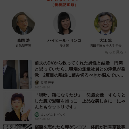
（新着記事順）
森岡 浩
ハイヒール・リンゴ
大江 篤
姓氏研究家
漫才師
園田学園女子大学学長
もっと見る
前夫のDVから救ってくれた男性と結婚 円満
と思っていたら…職場の派遣社員との浮気が発
覚 2度目の離婚に踏み切るべきか悩んでいま
す【夫婦関係修復カウンセラーが解説】
長澤 芳子
2026.08.10
「嗚呼、猫になりたひ」 51歳女優 すらりと
した腕で愛猫を抱っこ 上品な美しさに「にゃ
んともウットリです」
まいどなトピック
2026.08.10
宿題を忘れたら即ゲンコツ 体罰が日常茶飯事