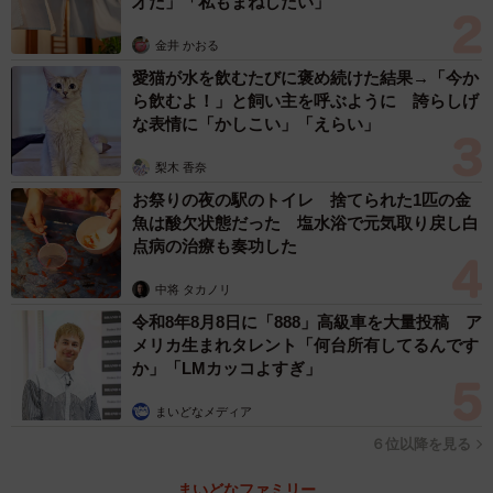
才だ」「私もまねしたい」
金井 かおる
愛猫が水を飲むたびに褒め続けた結果→「今か
ら飲むよ！」と飼い主を呼ぶように 誇らしげ
な表情に「かしこい」「えらい」
梨木 香奈
お祭りの夜の駅のトイレ 捨てられた1匹の金
魚は酸欠状態だった 塩水浴で元気取り戻し白
点病の治療も奏功した
中将 タカノリ
令和8年8月8日に「888」高級車を大量投稿 ア
メリカ生まれタレント「何台所有してるんです
か」「LMカッコよすぎ」
まいどなメディア
６位以降を見る
まいどなファミリー