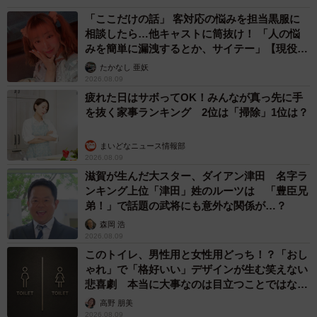
「ここだけの話」 客対応の悩みを担当黒服に
相談したら…他キャストに筒抜け！ 「人の悩
みを簡単に漏洩するとか、サイテー」【現役キ
ャストに取材】
たかなし 亜妖
2026.08.09
疲れた日はサボってOK！みんなが真っ先に手
を抜く家事ランキング 2位は「掃除」1位は？
まいどなニュース情報部
2026.08.09
滋賀が生んだ大スター、ダイアン津田 名字ラ
ンキング上位「津田」姓のルーツは 「豊臣兄
弟！」で話題の武将にも意外な関係が…？
森岡 浩
2026.08.09
このトイレ、男性用と女性用どっち！？「おし
ゃれ」で「格好いい」デザインが生む笑えない
悲喜劇 本当に大事なのは目立つことではな
く…
高野 朋美
2026.08.09