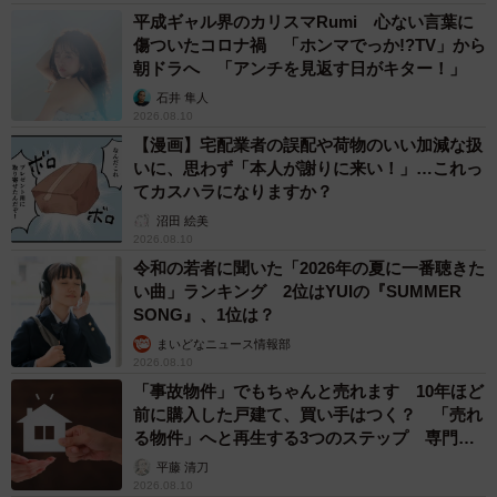
平成ギャル界のカリスマRumi 心ない言葉に
傷ついたコロナ禍 「ホンマでっか!?TV」から
朝ドラへ 「アンチを見返す日がキター！」
石井 隼人
2026.08.10
【漫画】宅配業者の誤配や荷物のいい加減な扱
いに、思わず「本人が謝りに来い！」…これっ
てカスハラになりますか？
沼田 絵美
2026.08.10
令和の若者に聞いた「2026年の夏に一番聴きた
い曲」ランキング 2位はYUIの『SUMMER
SONG』、1位は？
まいどなニュース情報部
2026.08.10
「事故物件」でもちゃんと売れます 10年ほど
前に購入した戸建て、買い手はつく？ 「売れ
る物件」へと再生する3つのステップ 専門家
が解説
平藤 清刀
2026.08.10