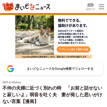
まいどなニュースをGoogle検索でフォローする
2025.11.02(Sun)
不仲の夫婦に近づく別れの時 「お前と話せない
と寂しいよ」弱音を吐く夫 妻が発した思いがけ
ない言葉【漫画】