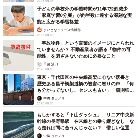
2026.08.06
子どもの学校外の学習時間が11年で2割減少
「家庭学習0分層」が約半数に達する深刻な実
態と広がる学習格差
まいどなニュース情報部
2026.08.06
「事故物件」という言葉のイメージにとらわれ
ていませんか？ 不動産業者が語る「物件の可
能性」を閉ざさないために必要なこと
平藤 清刀
2026.08.06
東京・千代田区の中央線高架に心ない落書き
歴史ある昌平橋架道橋の被害に怒りの声 「何
も分かってないし、センスも古い」「罰則強化
して」
中将 タカノリ
2026.08.06
もしかすると「下山ダッシュ」 リニア中央新
幹線の長野県駅 在来線との乗り継ぎなし→な
ら走れば間に合うんじゃない？ 惜しい位置関
係が反響
中将 タカノリ