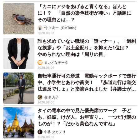
「カニにアジをあげると青くなる」ほんと
▽書籍「余命300日の毒親」（Amazon）
に！？ 「自然の染色技術が凄い」と話題に
https://amzn.asia/d/12lOym8
その理由とは…？
▽書籍「ただいま。おばあちゃん」（Amazon）
竹中 友一（RinToris）
https://amzn.asia/d/7xpcB8o
2026.08.06
誰も求めていない職場の「謎マナー」、「過剰
な挨拶」や「お土産配り」を抑えた1位は？
やめられない理由は「周りの目」
まいどなデータ
2026.08.06
自転車通行可の歩道 電動キックボードで走行
中、小学生とあわや衝突！ 「歩道走行は道交
法違反でしょ」と指摘されました【弁護士が解
説】
長澤 芳子
2026.08.06
タイの電車の中で見た優先席のマーク 子ど
も、妊娠、けが人、お年寄り… 一つだけ謎の
ものが！？「だから黄色なんですね」
中将 タカノリ
2026.08.06