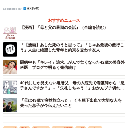
Sponsored by
おすすめニュース
【漫画】『母と父の最期の会話』（全編を読む）
「【漫画】あした死のうと思って」「じゃあ最後の飯行こ
う」人生に絶望した青年と約束を交わす友人
闘病中も「キレイ」追求…がんで亡くなった42歳の美容外
科医 ブログで明るく発信続け
2/16
40代にしか見えない還暦父 母の入院先で看護師から「息
父とケンカ中のできごと（枇杷かな子さん提供）
子さんですか？」→「失礼しちゃう！」おかんブチ切れ
【漫画】
病棟では、お父さんがお母さんに「お前と話せないと寂し
「母は49歳で突然旅立った」 くも膜下出血で大切な人を
失った息子が今伝えたいこと
いよ」と悲しそうな様子で話しました。この話を聞いた枇
杷さんは、お父さんはお母さんに今までしてきたことを後
悔しているのかもしれないと思いました。