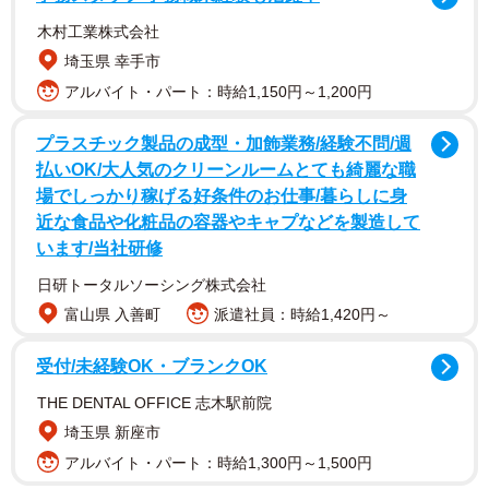
木村工業株式会社
埼玉県 幸手市
アルバイト・パート：時給1,150円～1,200円
枇杷さんのお父さんが亡くなる2週間ほど前の話です。お父
プラスチック製品の成型・加飾業務/経験不問/週
さんが緩和病棟にいるお母さんのお見舞いにいきたいと連
払いOK/大人気のクリーンルームとても綺麗な職
絡がきたことから始まります。お父さんとケンカ中だった
場でしっかり稼げる好条件のお仕事/暮らしに身
枇杷さんは、夫に頼んで母のところへ連れて行ってもらう
近な食品や化粧品の容器やキャプなどを製造して
ことに。家に帰ってくると、夫がお父さんとお母さんの病
います/当社研修
棟での様子を教えてくれました。
日研トータルソーシング株式会社
富山県 入善町
派遣社員：時給1,420円～
受付/未経験OK・ブランクOK
THE DENTAL OFFICE 志木駅前院
埼玉県 新座市
アルバイト・パート：時給1,300円～1,500円