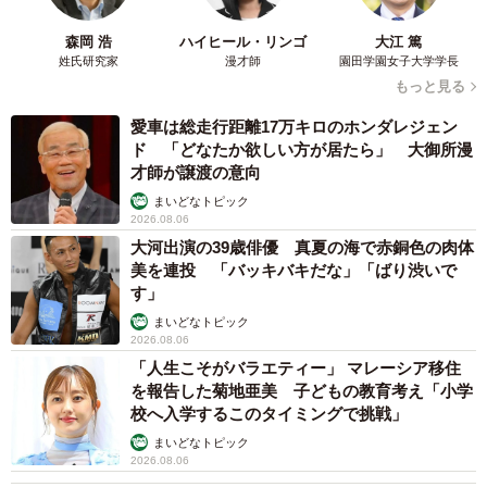
ほしいという気持ちもあります。
森岡 浩
ハイヒール・リンゴ
大江 篤
姓氏研究家
漫才師
園田学園女子大学学長
ーお母さんが言った「しつこい」には、どんな意味が込め
もっと見る
られていると思いますか？
愛車は総走行距離17万キロのホンダレジェン
ド 「どなたか欲しい方が居たら」 大御所漫
その時の母の気持ちそのものなので、理由を断言すること
才師が譲渡の意向
はできません。ただ、元気だったころと同じように、父に
まいどなトピック
2026.08.06
対する腹立たしさや掛け合いのような気持ちが込められて
大河出演の39歳俳優 真夏の海で赤銅色の肉体
いたのではと感じています。
美を連投 「バッキバキだな」「ばり渋いで
す」
まいどなトピック
2026.08.06
「人生こそがバラエティー」 マレーシア移住
を報告した菊地亜美 子どもの教育考え「小学
校へ入学するこのタイミングで挑戦」
まいどなトピック
2026.08.06