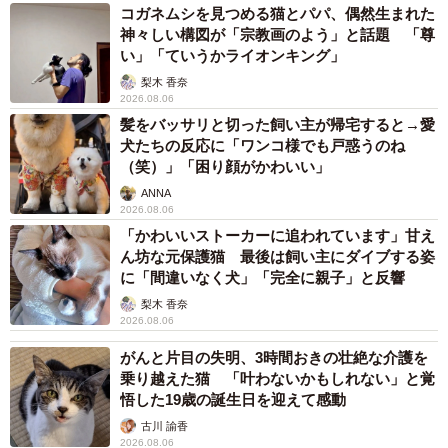
コガネムシを見つめる猫とパパ、偶然生まれた
神々しい構図が「宗教画のよう」と話題 「尊
い」「ていうかライオンキング」
梨木 香奈
2026.08.06
6/16
髪をバッサリと切った飼い主が帰宅すると→愛
犬たちの反応に「ワンコ様でも戸惑うのね
家族を思い作ったおでん（枇杷かな子さん提供）
（笑）」「困り顔がかわいい」
ANNA
ーお父さんはなぜおでんを？
2026.08.06
「かわいいストーカーに追われています」甘え
私への罪悪感があったのか、娘や家族に何かしてあげたい
ん坊な元保護猫 最後は飼い主にダイブする姿
に「間違いなく犬」「完全に親子」と反響
という思いがあったのかもしれません。はっきりとした理
梨木 香奈
由はわかりませんが、その気持ちを受け取ったように感じ
2026.08.06
ています。
がんと片目の失明、3時間おきの壮絶な介護を
乗り越えた猫 「叶わないかもしれない」と覚
＜枇杷かな子さん関連情報＞
悟した19歳の誕生日を迎えて感動
▽Instagram
古川 諭香
https://www.instagram.com/kanakobiwa/
2026.08.06