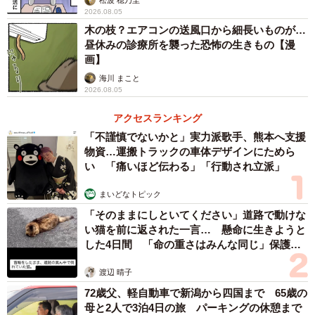
母からの一言は「しつこい」（枇杷かな子さん提供）
2026.08.05
木の枝？エアコンの送風口から細長いものが…
また緩和病棟からの帰り道、車の中でお父さんは、「あい
昼休みの診療所を襲った恐怖の生きもの【漫
画】
つより俺の方がいくの早いだろうなあ」とため息をついて
海川 まこと
いたそうです。そして、母が言った「しつこい」の一言を
2026.08.05
何度も呟いたのでした。
アクセスランキング
読者からは「切ないです」「泣けます」という感想だけで
「不謹慎でないかと」実力派歌手、熊本へ支援
物資…運搬トラックの車体デザインにためら
なく「自分自身の体験がオーバーラップしていろいろな感
い 「痛いほど伝わる」「行動され立派」
情とともに思い出します」「自分の両親と重なりました」
といった自身の過去と重なったという共感の声も多くあが
まいどなトピック
っています。そこで作者の枇杷かな子さんに、同作につい
「そのままにしといてください」道路で動けな
い猫を前に返された一言… 懸命に生きようと
て話を聞きました。
した4日間 「命の重さはみんな同じ」保護団
体代表の訴え
渡辺 晴子
72歳父、軽自動車で新潟から四国まで 65歳の
母と2人で3泊4日の旅 パーキングの休憩まで