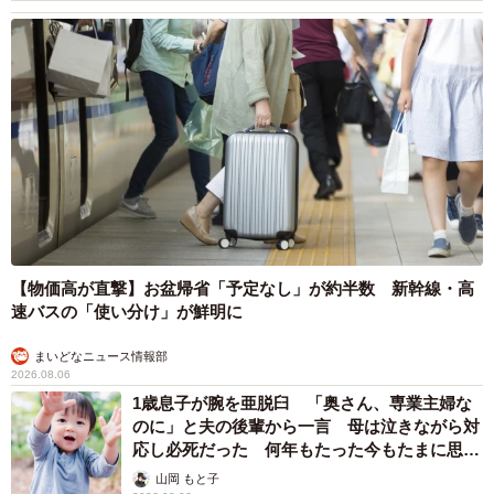
【物価高が直撃】お盆帰省「予定なし」が約半数 新幹線・高
速バスの「使い分け」が鮮明に
まいどなニュース情報部
2026.08.06
1歳息子が腕を亜脱臼 「奥さん、専業主婦な
のに」と夫の後輩から一言 母は泣きながら対
応し必死だった 何年もたった今もたまに思い
出し…
山岡 もと子