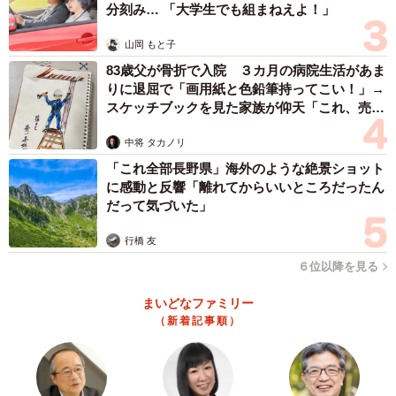
分刻み… 「大学生でも組まねえよ！」
山岡 もと子
83歳父が骨折で入院 ３カ月の病院生活があま
りに退屈で「画用紙と色鉛筆持ってこい！」→
スケッチブックを見た家族が仰天「これ、売れ
ますよ…」
中将 タカノリ
4/16
「これ全部長野県」海外のような絶景ショット
に感動と反響「離れてからいいところだったん
父が作ったおでん（枇杷かな子さん提供）
だって気づいた」
母に反応してもらえたことがうれしかったのでは
行橋 友
ないか
６位以降を見る
ー「しつこい」と言われたお父さんはどのように感じたと
まいどなファミリー
思いますか？
（新着記事順）
母に反応してもらえたこと自体が、うれしかったのではな
いかと思います。父への思いは複雑ですが、そうであって