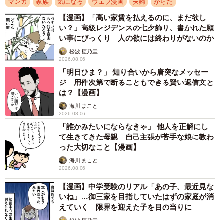
マンガ
家族
気になる
ウェブ漫画
夫婦
からだ
ほとんど話さないお母さんでしたが、何度も話しかけてく
【漫画】「高い家賃を払えるのに、まだ欲し
い？」高級レジデンスの七夕飾り、書かれた願
るお父さんに「しつこい」と言うのです。枇杷さんの夫は
い事にびっくり 人の欲には終わりがないのか
思わず笑いそうになりながらも我慢しましたが、お父さん
松波 穂乃圭
は「しつこいかあ」といって笑っていました。お母さんに
2026.08.06
話してもらえてうれしかったのかもしれません。
「明日ひま？」 知り合いから唐突なメッセー
ジ 用件次第で断ることもできる賢い返信文と
は？【漫画】
海川 まこと
2026.08.06
「誰かみたいにならなきゃ」 他人を正解にし
て生きてきた母親 自己主張が苦手な娘に教わ
った大切なこと【漫画】
海川 まこと
2026.08.06
【漫画】中学受験のリアル「あの子、最近見な
いね」…御三家を目指していたはずの家庭が消
3/16
えていく 限界を迎えた子を目の当りに
松波 穂乃圭