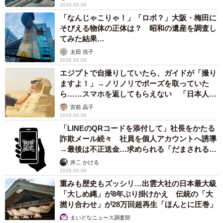
2026.08.06
「なんじゃこりゃ！」「ロボ？」大阪・梅田に
そびえる物体の正体は？ 昭和の遺産を調査し
てみた結果…
太田 浩子
2026.08.06
エジプトで自撮りしていたら、ガイドが「撮り
ますよ！」→ノリノリでポーズを取っていた
ら……スマホを返してもらえない 「日本人は
カモ代表かも」「私は6時間で3万円払った」
宮前 晶子
2026.08.06
「LINEのQRコードを添付して」社長をかたる
詐欺メール続々 社員を個人アカウントへ誘導
→最後は不正送金…求められる「だまされる前
提」の対策
井二 かける
2026.08.06
重みも歴史もズッシリ…出雲大社の日本最大級
「大しめ縄」が8年ぶり掛けかえ 伝統の「大
撚り合わせ」が28万回超再生「ほんとに圧巻」
まいどなニュース調査部