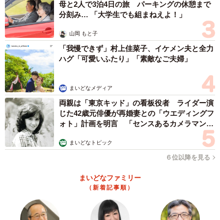
母と2人で3泊4日の旅 パーキングの休憩まで
分刻み… 「大学生でも組まねえよ！」
山岡 もと子
「我慢できず」村上佳菜子、イケメン夫と全力
ハグ「可愛いふたり」「素敵なご夫婦」
まいどなメディア
両親は「東京キッド」の看板役者 ライダー演
じた42歳元俳優が再婚妻との「ウエディングフ
ォト」計画を明言 「センスあるカメラマン求
む」
まいどなトピック
６位以降を見る
まいどなファミリー
（新着記事順）