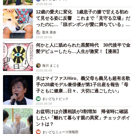
2026.08.08
12歳の愛犬に変化 1歳息子の膝で甘える初め
て見せる姿に反響 これまで「見守る立場」だ
ったのに…「頭ポンポンが愛に満ちている」
「尊…」
梨木 香奈
2026.08.08
何かと人に舐められた黒髪時代 30代後半で金
髪デビューしたら…人生が激変！【漫画】
海川 まこと
2026.08.08
夫はマイファスHiro、義父母も義兄も超有名歌
手の28歳モデル兼俳優が第1子出産を報告「母
子ともに健康…日々、大切に過ごしたい」
まいどなトピック
2026.08.08
お盆明けは介護相談が3割増加 帰省時に確認
したい「離れて暮らす親の異変」チェックポイ
ントは？
まいどなニュース情報部