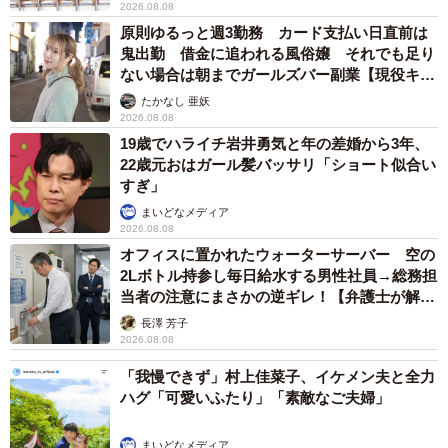
2026.08.08
原則ゆるっと週3勤務 カード支払い日直前は
鬼出勤 借金に追われる風俗嬢 それでも足り
ない場合は朝までガールズバー副業【現役キャ
ストに取材】
たかなし 亜妖
2026.08.08
19歳でハライチ岩井勇気と年の差婚から3年、
22歳元おはガール髪バッサリ「ショート似合い
すぎ」
まいどなメディア
2026.08.08
オフィスに置かれたウォーターサーバー 空の
2Lボトル持参し毎日給水する男性社員→総務担
当者の注意にまさかの逆ギレ！【弁護士が解
説】
長澤 芳子
2026.08.08
「我慢できず」村上佳菜子、イケメン夫と全力
ハグ「可愛いふたり」「素敵なご夫婦」
まいどなメディア