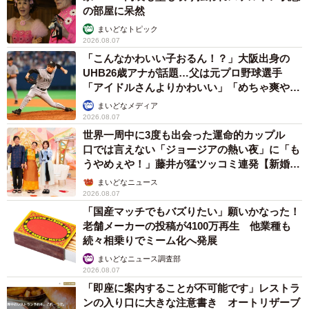
の部屋に呆然
まいどなトピック
2026.08.07
「こんなかわいい子おるん！？」大阪出身の
UHB26歳アナが話題…父は元プロ野球選手
「アイドルさんよりかわいい」「めちゃ爽や
か」
まいどなメディア
2026.08.07
世界一周中に3度も出会った運命的カップル
口では言えない「ジョージアの熱い夜」に「も
うやめぇや！」藤井が猛ツッコミ連発【新婚さ
ん】
まいどなニュース
2026.08.07
「国産マッチでもバズりたい」願いかなった！
老舗メーカーの投稿が4100万再生 他業種も
続々相乗りでミーム化へ発展
まいどなニュース調査部
2026.08.07
「即座に案内することが不可能です」レストラ
ンの入り口に大きな注意書き オートリザーブ