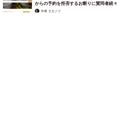
からの予約を拒否するお断りに賛同者続々
中将 タカノリ
2026.08.07
「本は買うだけでいい」京極夏彦さんの言葉に共感した女性→
リビングの本棚に140冊を積読 「家に自分だけの本屋さん」
山岡 もと子
2026.08.07
友人のマンション敷地内に度々車を停めていた