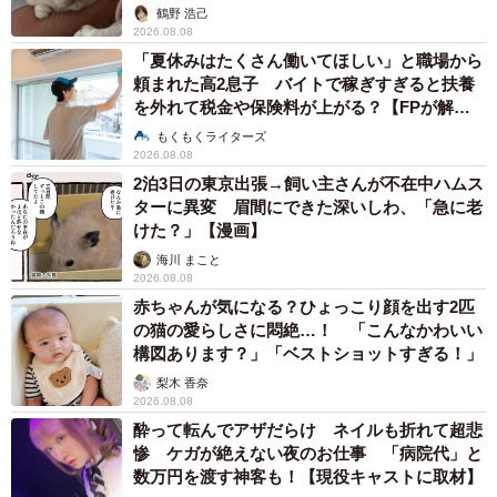
鶴野 浩己
2026.08.08
「夏休みはたくさん働いてほしい」と職場から
頼まれた高2息子 バイトで稼ぎすぎると扶養
を外れて税金や保険料が上がる？【FPが解
説】
もくもくライターズ
2026.08.08
2泊3日の東京出張→飼い主さんが不在中ハムス
ターに異変 眉間にできた深いしわ、「急に老
けた？」【漫画】
海川 まこと
2026.08.08
赤ちゃんが気になる？ひょっこり顔を出す2匹
の猫の愛らしさに悶絶…！ 「こんなかわいい
構図あります？」「ベストショットすぎる！」
梨木 香奈
2026.08.08
酔って転んでアザだらけ ネイルも折れて超悲
惨 ケガが絶えない夜のお仕事 「病院代」と
数万円を渡す神客も！【現役キャストに取材】