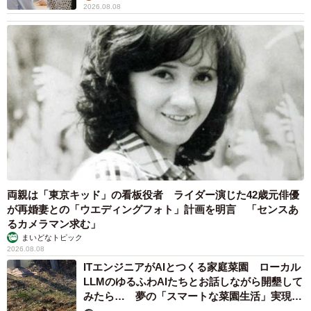
2026.08.08
両親は「東京キッド」の看板役者 ライダー演じた42歳元俳優
が再婚妻との「ウエディングフォト」計画を明言 「センスあ
るカメラマン求む」
まいどなトピック
2026.08.08
ITエンジニアがAIとつくる家庭菜園 ローカル
LLMのゆるふわAIたちとお話しながら開墾して
みたら… 夢の「スマートな菜園生活」実現な
るか