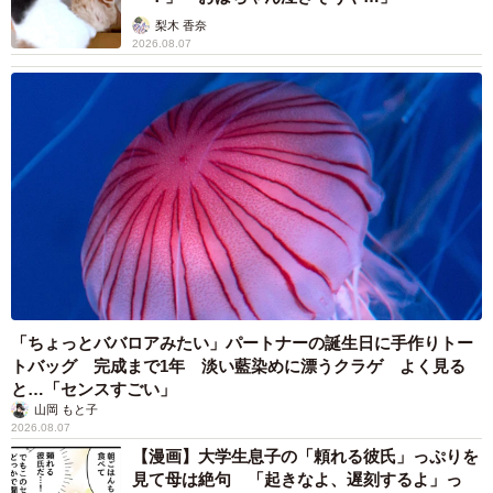
梨木 香奈
2026.08.07
「ちょっとババロアみたい」パートナーの誕生日に手作りトー
トバッグ 完成まで1年 淡い藍染めに漂うクラゲ よく見る
と…「センスすごい」
山岡 もと子
2026.08.07
【漫画】大学生息子の「頼れる彼氏」っぷりを
見て母は絶句 「起きなよ、遅刻するよ」っ