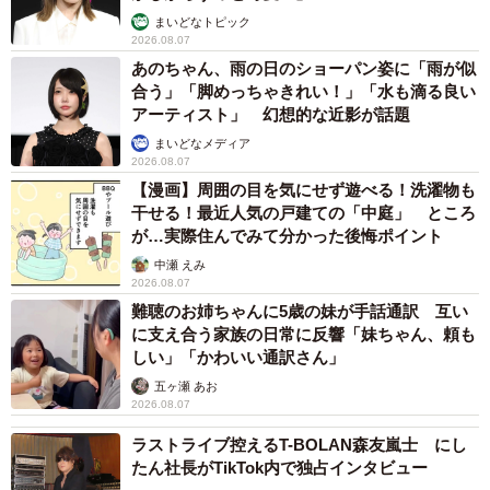
まいどなトピック
2026.08.07
あのちゃん、雨の日のショーパン姿に「雨が似
合う」「脚めっちゃきれい！」「水も滴る良い
アーティスト」 幻想的な近影が話題
まいどなメディア
2026.08.07
【漫画】周囲の目を気にせず遊べる！洗濯物も
干せる！最近人気の戸建ての「中庭」 ところ
が…実際住んでみて分かった後悔ポイント
中瀬 えみ
2026.08.07
難聴のお姉ちゃんに5歳の妹が手話通訳 互い
に支え合う家族の日常に反響「妹ちゃん、頼も
しい」「かわいい通訳さん」
五ヶ瀬 あお
2026.08.07
ラストライブ控えるT-BOLAN森友嵐士 にし
たん社長がTikTok内で独占インタビュー