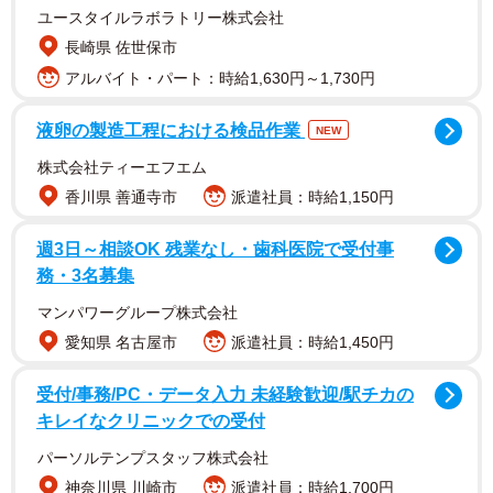
ユースタイルラボラトリー株式会社
長崎県 佐世保市
アルバイト・パート：時給1,630円～1,730円
液卵の製造工程における検品作業
NEW
株式会社ティーエフエム
香川県 善通寺市
派遣社員：時給1,150円
週3日～相談OK 残業なし・歯科医院で受付事
秋本奈緒美さんは1963年1月13日生まれ。1982年にジャズ
務・3名募集
シンガーとしてデビューし、翌年にはテレビ番組『オール
マンパワーグループ株式会社
ナイトフジ』初代の司会を鳥越マリと共に務めた。映画
愛知県 名古屋市
派遣社員：時給1,450円
「卒業写真」、ドラマ「探偵家族」、「救命病棟24時など
に出演した。
受付/事務/PC・データ入力 未経験歓迎/駅チカの
キレイなクリニックでの受付
パーソルテンプスタッフ株式会社
神奈川県 川崎市
派遣社員：時給1,700円