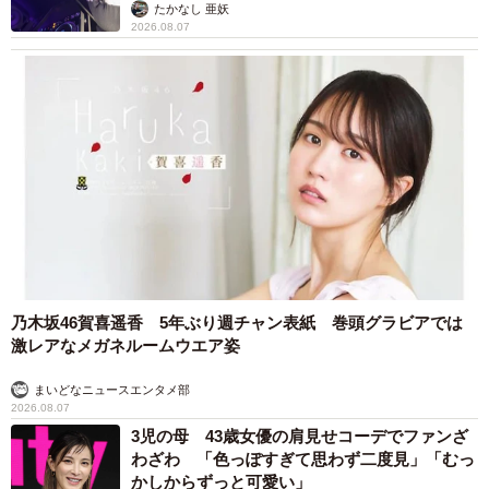
たかなし 亜妖
2026.08.07
乃木坂46賀喜遥香 5年ぶり週チャン表紙 巻頭グラビアでは
激レアなメガネルームウエア姿
まいどなニュースエンタメ部
2026.08.07
3児の母 43歳女優の肩見せコーデでファンざ
わざわ 「色っぽすぎて思わず二度見」「むっ
かしからずっと可愛い」