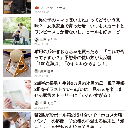
まいどなニュース
2026.08.07
「男の子のママっぽいよね」ってどういう意
味？ 女系家族で育った母 いつもスカートと
ワンピースしか着ないし、ヒールも好き どの
へんが…
山岡 もと子
2026.08.07
猫用の爪研ぎおもちゃを買ったら…「これで合
ってますか？」予想外の使い方が大反響
「100点満点」「かわいいからよし！」
梨木 香奈
2026.08.07
2歳半の長男と生後2カ月の次男の母 母子手帳
2冊をイラストでいっぱいに 見る人を楽しま
せる家族ストーリーに「かわいすぎる！」
山岡 もと子
2026.08.07
猫2匹が段ボール箱の取り合いで「ポコスカ猫
パンチ」の応酬 その後の心温まる結末に「愛
～！」「おばちゃん泣きそうや…」