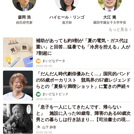
森岡 浩
ハイヒール・リンゴ
大江 篤
姓氏研究家
漫才師
園田学園女子大学学長
もっと見る
補助があっても約9割が「夏の電気・ガス代は
重い」と回答…猛暑でも「冷房を控える」人が
7割超に
まいどなデータ
2026.08.08
「だんだん時代劇俳優みたく…」国民的バンド
の55歳ボーカリスト 競馬界の57歳レジェンド
らとの「夏祭り満喫ショット」に驚きの声続々
まいどなトピック
2026.08.08
「息子を一人にしてきたんです、帰らない
と」 施設に入った90歳母、障害のある60歳次
男との暮らしは行き詰まり…【司法書士の現場
から】
山下 静香
2026.08.08