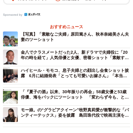
Sponsored by
おすすめニュース
【写真】「素敵なご夫婦」原田篤さん、秋本奈緒美さん夫
妻のツーショット
金八でクラスメートだった2人、新ドラマで夫婦役に「20
年の時を経て」人気俳優と女優、密着ショット「素敵す
ぎ」「感動」
ハイヒール・モモコ、息子夫婦との顔出し会食ショット披
露 6月に結婚発表「とっても可愛いお嫁さん」「本当に
美人」「幸せいっぱいですね」
「『夏子の酒』以来、30年振りの再会」58歳女優と53歳
俳優、海をバックにツーショット 「変わらず今も、とて
も素敵」
モー娘。の“グラビアクイーン”牧野真莉愛が衝撃的な「パ
ンティーテックス」姿を披露 島田珠代役で映画主演を告
知！？