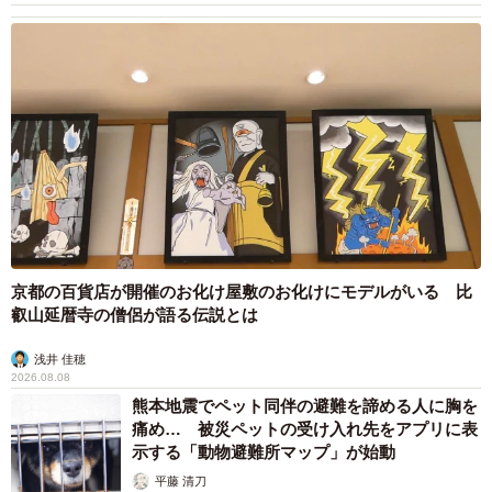
京都の百貨店が開催のお化け屋敷のお化けにモデルがいる 比
叡山延暦寺の僧侶が語る伝説とは
浅井 佳穂
2026.08.08
熊本地震でペット同伴の避難を諦める人に胸を
痛め… 被災ペットの受け入れ先をアプリに表
示する「動物避難所マップ」が始動
平藤 清刀