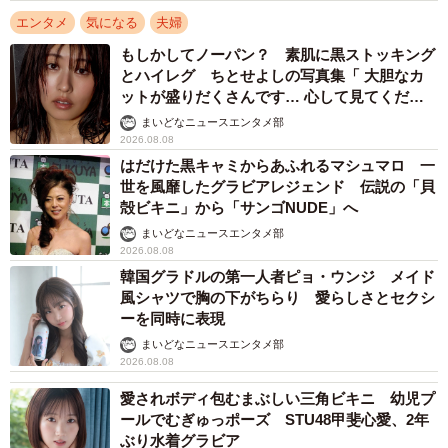
エンタメ
気になる
夫婦
もしかしてノーパン？ 素肌に黒ストッキング
とハイレグ ちとせよしの写真集「 大胆なカ
ットが盛りだくさんです… 心して見てくださ
い」
まいどなニュースエンタメ部
2026.08.08
はだけた黒キャミからあふれるマシュマロ 一
世を風靡したグラビアレジェンド 伝説の「貝
殻ビキニ」から「サンゴNUDE」へ
まいどなニュースエンタメ部
2026.08.08
韓国グラドルの第一人者ピョ・ウンジ メイド
風シャツで胸の下がちらり 愛らしさとセクシ
ーを同時に表現
まいどなニュースエンタメ部
2026.08.08
愛されボディ包むまぶしい三角ビキニ 幼児プ
ールでむぎゅっポーズ STU48甲斐心愛、2年
ぶり水着グラビア