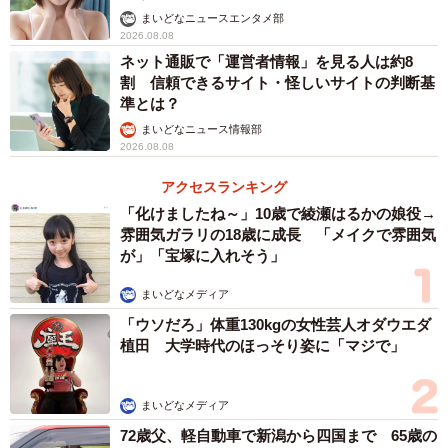
まいどなニュースエンタメ部
2026.08.08
ネット通販で「運営者情報」を見る人は約8
割 信頼できるサイト・怪しいサイトの判断基
準とは？
まいどなニュース情報部
2026.08.08
アクセスランキング
「化けましたね～」10歳で綾瀬はるかの娘役→
雰囲気ガラリの18歳に成長 「メイクで雰囲気
が」「宝塚に入れそう」
まいどなメディア
「ウソだろ」体重130kgの女性芸人オダウエダ
植田 大学時代のほっそり姿に「マジで」
まいどなメディア
72歳父、軽自動車で新潟から四国まで 65歳の