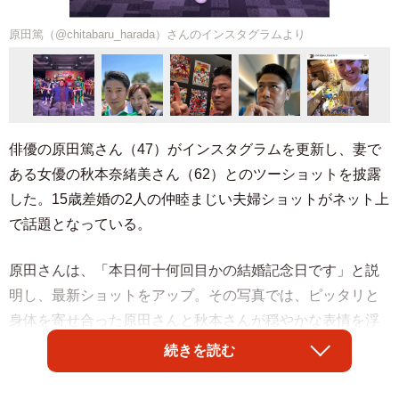
原田篤（@chitabaru_harada）さんのインスタグラムより
俳優の原田篤さん（47）がインスタグラムを更新し、妻で
ある女優の秋本奈緒美さん（62）とのツーショットを披露
した。15歳差婚の2人の仲睦まじい夫婦ショットがネット上
で話題となっている。
原田さんは、「本日何十何回目かの結婚記念日です」と説
明し、最新ショットをアップ。その写真では、ピッタリと
身体を寄せ合った原田さんと秋本さんが穏やかな表情を浮
かべており、2人の上空いっぱいに広がる晴天の空も、まさ
続きを読む
に記念日日和といった風に背景を彩っている。