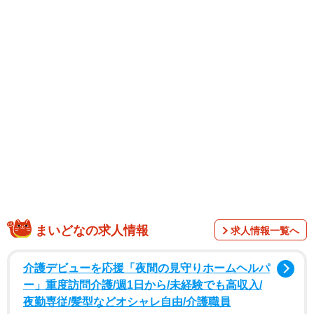
SNSでは、「あら 仲良しさん」「本当に素敵！！！」
「おめでとうございます これからもお幸せに」「夫婦揃
って見るのを久しぶりにみました」「美男美女」「顔似て
きますね」「秋本さん、まだまだ美しいです」「変わらず
素敵なご夫婦です」などのコメントがあった。
原田さんは、1978年7月19日生まれ。1998年にドラマ
「GTO」（関西テレビ）に藤堂真一役で出演し、俳優デビ
ュー。主な出演作には99年のスーパー戦隊シリーズ「救急
戦隊ゴーゴーファイブ」（テレビ朝日）の巽ショウ／ゴー
グリーン役、2003年の平成仮面ライダーシリーズ「仮面ラ
イダー555」（テレビ朝日）の三原修二 ／仮面ライダーデ
まいどなの求人情報
求人情報一覧へ
ルタ役などがある。03年10月に秋本さんと結婚した。
介護デビューを応援「夜間の見守りホームヘルパ
ー」重度訪問介護/週1日から/未経験でも高収入/
夜勤専従/髪型などオシャレ自由/介護職員