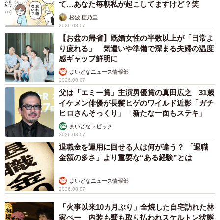
て…あなた毎朝私が起こしてますけど？笑
松波 穂乃圭
2026.08.07
【お盆の帰省】既婚女性の半数以上が「日常よ
り疲れる」 気遣いや準備で深まる夫婦の温度
感ギャップ鮮明に
まいどなニュース情報部
2026.08.07
父は「エミー賞」主演男優賞の真田広之 31歳
イケメン俳優が長髪ヒゲのワイルド近影「ガチ
ヒロさんそっくり」「新たな一面もステキ」
まいどなトピック
2026.08.07
退職金を運用に回せる人は何が違う？ 「退職
金額の多さ」より重要な“ある経験”とは
まいどなニュース情報部
2026.08.07
「火事以来10カ月ぶり」全焼した自宅訪れた林
家ぺー 内装も壁も取り払われスケルトン状態