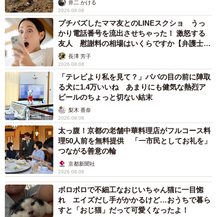
井二 かける
2026.08.08
プチバズしたママ友とのLINEスクショ うっ
かり電話番号を流出させちゃった！ 激怒する
友人 慰謝料の相場はいくらですか【弁護士が
解説】
長澤 芳子
2026.08.08
「テレビより私を見て？」パパの目の前に陣取
る犬に1.4万いいね あまりにも健気な熱烈ア
ピールのちょっと切ない結末
梨木 香奈
2026.08.08
太っ腹！京都の老舗中華料理店がフルコース料
理50人前を無料提供 「一市民としてお礼を」
つながる善意の輪
京都新聞社
2026.08.08
ボロボロで不細工なおじいちゃん猫に一目惚
れ エイズだし手がかかるけど…おうちで暮ら
すと「おじ猫」だって可愛くなったよ！