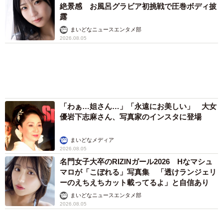
「そのままにしといてください」道路で動けな
い猫を前に返された一言… 懸命に生きようと
した4日間 「命の重さはみんな同じ」保護団
体代表の訴え
渡辺 晴子
「これ全部長野県」海外のような絶景ショット
に感動と反響「離れてからいいところだったん
だって気づいた」
行橋 友
72歳父、軽自動車で新潟から四国まで 65歳の
母と2人で3泊4日の旅 パーキングの休憩まで
分刻み… 「大学生でも組まねえよ！」
山岡 もと子
涼しい「冷感敷きパッド」を気に入った猫さ
ん、”友達”をヨイショヨイショとご招待、毛づ
くろいでおもてなし
椎名 碧