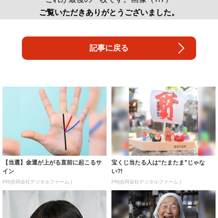
【当選】金運が上がる直前に起こるサ
宝くじ当たる人は“たまたま”じゃな
イン
い?!
PR(合同会社デジタルファーム )
PR(合同会社デジタルファーム )
「一瞬誰かと…」彦摩呂、30キロ近く
売り場じゃ教えてくれない！当たる人