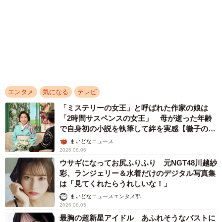
まいどなメディア
2026.08.05
名門女子大卒のRIZINガール2026 Hなマシュ
マロが「こぼれる」写真集 「透けランジェリ
ーのえちえちカット載ってるよ」と自信あり
まいどなニュースエンタメ部
2026.08.05
アクセスランキング