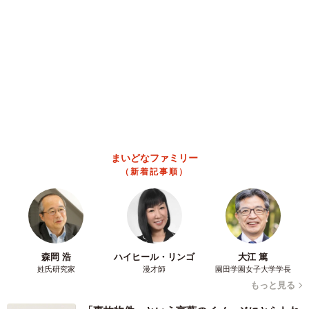
ら走れば間に合うんじゃない？ 惜しい位置関
係が反響
中将 タカノリ
2026.08.06
「なんじゃこりゃ！」「ロボ？」大阪・梅田にそびえる物体の
正体は？ 昭和の遺産を調査してみた結果…
太田 浩子
2026.08.06
エジプトで自撮りしていたら、ガイドが「撮り