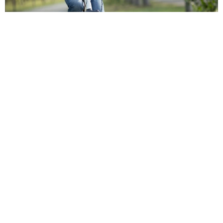
ふたつ用意したのに…姉妹猫がひとつのベッド
にぎゅうぎゅう詰め状態！ 密着して眠る姿に
「はみ出てる（笑）」「幸せつまってます」
梨木 香奈
2026.08.05
「城本クリニック」を完全オマージュ 吉田沙
保里がゴロゴロ転がる日清カップヌードルCM
が20万いいね→「本家」総院長も体張って31万
いいね
まいどなニュース調査部
2026.08.05
「うちの猫、背中たくましすぎないか？」父と
並んだ猫の後ろ姿にSNS騒然 「筋トレして
る？」「すごく丈夫そう」「ハーランドかと」
梨木 香奈
2026.08.05
「そんなわけない…と思ったけど」バニラアイ
スに混ぜてみたら……意外なおいしさ 口の中
で気づいた斬新な「和の薬味コラボ」が話題
中将 タカノリ
2026.08.05