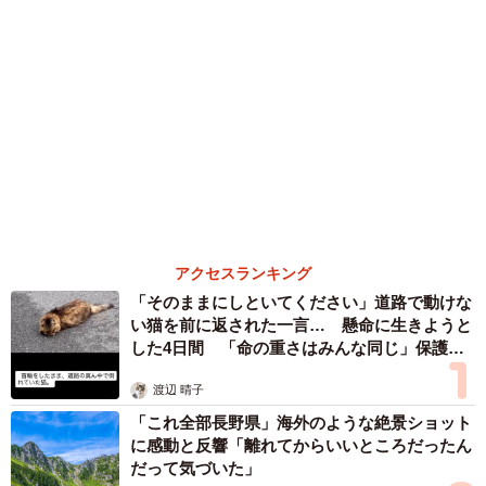
保護猫カフェでひとりぼっちだった「耳が聞こ
えないシニア猫」と運命の出会い→重度のペッ
トロスで適応障害だった女性の人生が一変
古川 諭香
６位以降を見る
まいどなファミリー
（新着記事順）