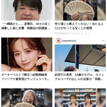
減量した姿に反響 既製品の防護服が
だけがやってる宝くじの習慣
着られると...
PR(合同会社デジタルファーム )
ガーターベルトで際立つ妖艶脚線美
紗栄子の長男 18歳のモデル、カジュ
フリーアナ森香澄がランジェリーモデ
アルコーデのおしゃれ近影が「両親の
ルに ｢PE...
いいとこ取...
【宝くじ】このままの買い方で、本当
コンビニで買うのは損！たばこ税なし
に当たると思いますか
の新型タバコが爆売れ中