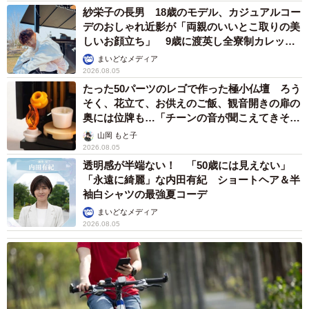
ん、”友達”をヨイショヨイショとご招待、毛づ
くろいでおもてなし
椎名 碧
2026.08.05
木の枝？エアコンの送風口から細長いものが…
昼休みの診療所を襲った恐怖の生きもの【漫
画】
海川 まこと
2026.08.05
保護猫カフェでひとりぼっちだった「耳が聞こ
えないシニア猫」と運命の出会い→重度のペッ
トロスで適応障害だった女性の人生が一変
古川 諭香
2026.08.05
「ソナチネ」出演の55歳俳優が事故で大けが
「戦いを諦めなければ絶望は来ない」 名悪役
だった父の言葉を胸に決意表明
まいどなトピック
2026.08.05