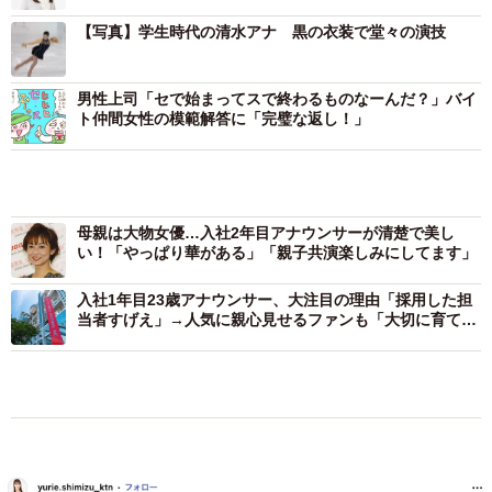
【写真】学生時代の清水アナ 黒の衣装で堂々の演技
男性上司「セで始まってスで終わるものなーんだ？」バイ
ト仲間女性の模範解答に「完璧な返し！」
母親は大物女優…入社2年目アナウンサーが清楚で美し
い！「やっぱり華がある」「親子共演楽しみにしてます」
入社1年目23歳アナウンサー、大注目の理由「採用した担
当者すげえ」→人気に親心見せるファンも「大切に育てて
あげて」