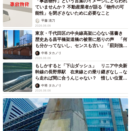
ますよ！」→ノリノリでポーズを取っていた
ら……スマホを返してもらえない 「日本人は
カモ代表かも」「私は6時間で3万円払った」
宮前 晶子
2026.08.06
「LINEのQRコードを添付して」社長をかたる
詐欺メール続々 社員を個人アカウントへ誘導
→最後は不正送金…求められる「だまされる前
提」の対策
井二 かける
2026.08.06
重みも歴史もズッシリ…出雲大社の日本最大級
「大しめ縄」が8年ぶり掛けかえ 伝統の「大
撚り合わせ」が28万回超再生「ほんとに圧巻」
まいどなニュース調査部
2026.08.06
「ふざけてません…真剣です」京都の老舗和菓
子店 次はカブトムシの幼虫 職人が手がけた
ゲテモノ和菓子 見事な造形に「気持ち悪いく
らいリアル」
中将 タカノリ
2026.08.05
【漫画】中学受験のリアル「あの子、最近見な