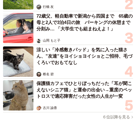
森岡 浩
ハイヒール・リンゴ
大江 篤
姓氏研究家
漫才師
園田学園女子大学学長
もっと見る
「事故物件」という言葉のイメージにとらわれ
ていませんか？ 不動産業者が語る「物件の可
能性」を閉ざさないために必要なこと
平藤 清刀
2026.08.06
東京・千代田区の中央線高架に心ない落書き
歴史ある昌平橋架道橋の被害に怒りの声 「何
も分かってないし、センスも古い」「罰則強化
して」
中将 タカノリ
2026.08.06
もしかすると「下山ダッシュ」 リニア中央新
幹線の長野県駅 在来線との乗り継ぎなし→な